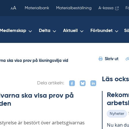
been
A
Materialbank
Materialbeställning
A-kassa
F
A
copied
to
your
Medlemskap
Delta
Aktuell
Förbundet
S
clipboard.)
Skriv ut
rna ska visa prov på lösningsvilja vid
Läs ocks
Dela artikeln:
Re­kom­m
givarna ska visa prov på
ar­bets
rden
Nyheter
Kategorier
styrelse är bestört över arbetsgivarnas
Nu kan du 