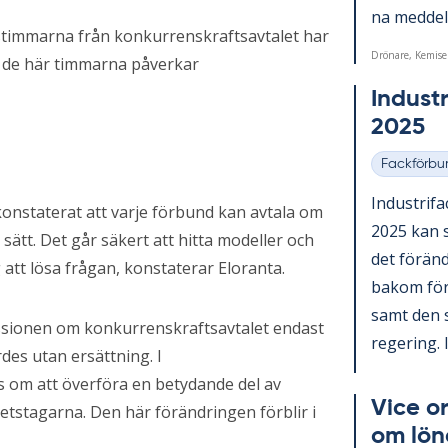
na med­de­la
betstimmarna från konkurrenskraftsavtalet har
Drönare, Kemise
hur de här timmarna påverkar
In­du­st
2025
Fackförbu
Kategorier
In­du­stri­f
konstaterat att varje förbund kan avtala om
2025 kan s
sätt. Det går säkert att hitta modeller och
det för­änd
 att lösa frågan, konstaterar Eloranta.
bakom för­än
samt den sv
ussionen om konkurrenskraftsavtalet endast
re­ge­ring. I
es utan ersättning. I
 om att överföra en betydande del av
Vice or
betstagarna. Den här förändringen förblir i
om lö­n