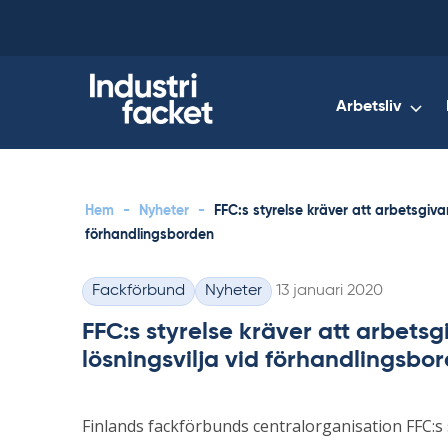
Skip
to
content
Arbetsliv
Hem
-
Nyheter
-
FFC:s styrelse kräver att arbetsgiva
förhandlingsborden
Skriven
Fackförbund
Nyheter
13 januari 2020
Kategorier
FFC:s styrelse kräver att arbets
lösningsvilja vid förhandlingsbo
Finlands fackförbunds centralorganisation FFC:s 