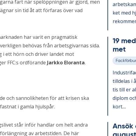
lingarna fart när spelöppningen är gjord, men
ar­bets­kam
ägnar sin tid åt att förfaras över vad
ket med hjä
re­kom­men­
marknaden har varit en pragmatisk
19 med­l
 verkligen behövas från arbetsgivarnas sida.
met
g i ett hörn och driver landet mot
Fackförbu
ger FFC:s ordförande
Jarkko Eloranta
.
Kategorier
In­du­stri­f
till­de­las i
tis till er 
diplom och
nde och sannolikheten för att krisen ska
kort....
fastnat i gamla hjulspår.
livet står inför handlar om helt andra
An­sök 
d förlängning av arbetstiden. De här
au­gust