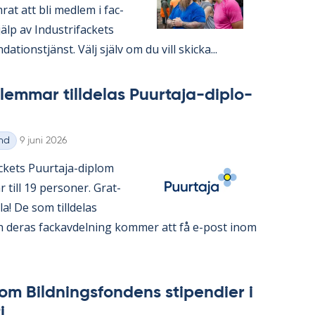
­rat att bli med­lem i fac­
lp av In­du­stri­fac­kets
da­tions­tjänst. Välj själv om du vill skic­ka...
em­mar till­de­las Pu­ur­ta­ja-di­plo­
Skriven
nd
9 juni 2026
ac­kets Pu­ur­ta­ja-diplom
 år till 19 per­so­ner. Grat­
alla! De som till­de­las
 de­ras fackav­del­ning kom­mer att få e-post inom
om Bild­nings­fon­dens sti­pen­di­er i
i