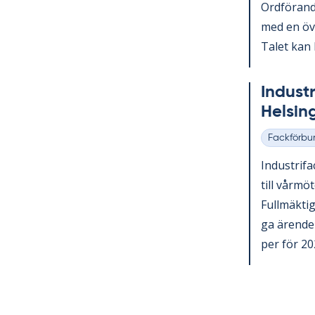
Ord­fö­ran­
med en över
Ta­let kan 
In­du­st
Helsing
Fackförbu
Kategorier
In­du­stri­f
till vår­mö
Full­mäk­ti­
ga ären­den
per för 202