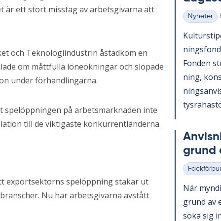
 är ett stort misstag av arbetsgivarna att
Nyheter
Kategorier
Kul­tursti­p
nings­fond
facket och Teknologiindustrin åstadkom en
Fon­den st
lade om måttfulla löneökningar och slopade
ning, konst
ion under förhandlingarna.
nings­an­vi
tys­ra­has­to
att spelöppningen på arbetsmarknaden inte
ation till de viktigaste konkurrentländerna.
An­vis­n
grund a
Fackförbu
Kategorier
 att exportsektorns spelöppning stakar ut
När myn­dig
branscher. Nu har arbetsgivarna avstått
grund av et
söka sig in