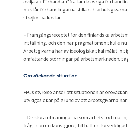
ovilja att förhandla. Ofta tar de övriga förhand
nu står förhandlingarna stilla och arbetsgivarna 
strejkerna kostar.
– Framgångsreceptet för den finländska arbets
inställning, och den här pragmatismen skulle nu
Arbetsgivarna har av ideologiska skäl målat in si
omfattande störningar på arbetsmarknaden, sä
Oroväckande situation
FFC:s styrelse anser att situationen är oroväcka
utvidgas ökar på grund av att arbetsgivarna har 
– De stora utmaningarna som arbets- och närings
frågor än en konstgjord, till hälften förverkliga