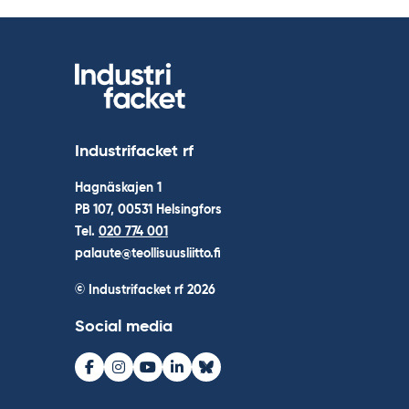
Industrifacket rf
Hagnäskajen 1
PB 107, 00531 Helsingfors
Tel.
020 774 001
palaute@teollisuusliitto.fi
© Industrifacket rf
2026
Social media
Facebook
Instagram
Youtube
LinkedIn
Bluesky