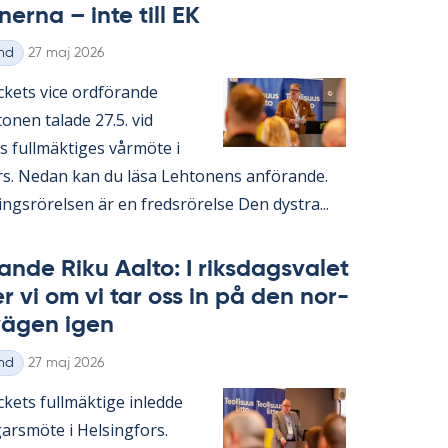
o­ner­na – inte till EK
Skriven
nd
27 maj 2026
ac­kets vice ord­fö­ran­de
­nen ta­la­de 27.5. vid
s full­mäk­ti­ges vår­möte i
rs. Ne­dan kan du läsa Lehto­nens an­fö­ran­de.
ings­rö­rel­sen är en freds­rö­rel­se Den dyst­ra...
an­de Riku Aal­to: I riks­dags­va­let
ter vi om vi tar oss in på den nor­
 vägen igen
Skriven
nd
27 maj 2026
c­kets full­mäk­ti­ge in­led­de
­garsmöte i Helsing­fors.