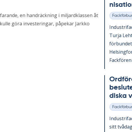
ni­sa­ti
farande, en handräckning i miljardklassen åt
Fackförbu
Kategorier
kulle göra investeringar, påpekar Jarkko
In­du­stri­f
Turja Lehto
för­bun­det
Helsing­fo
Fack­för­e­n
Ord­fö­r
be­slu­
dis­ka
Fackförbu
Kategorier
In­du­stri­fa
sitt två­da