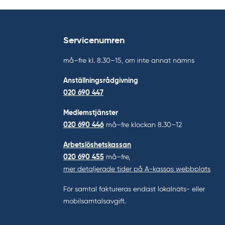
Servicenumren
må–fre kl. 8.30–15, om inte annat nämns
Anställningsrådgivning
020 690 447
Medlemstjänster
020 690 446
må–fre klockan 8.30–12
Arbetslöshetskassan
020 690 455
må–fre,
mer detaljerade tider på A-kassas webbplats
För samtal faktureras endast lokalnäts- eller
mobilsamtalsavgift.