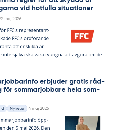
­ma reg­ler för att skyd­da ar­
gar­na vid hot­ful­la si­tu­a­tio­ner
Skriven
22 maj 2026
n­för FFC:s re­pre­sen­tant­
ka­de FFC:s ord­fö­ran­de
ran­ta att en­skil­da ar­
re inte själva ska vara tvung­na att av­gö­ra om de
­job­ba­rin­fo er­bju­der gra­tis råd­
g för som­mar­job­ba­re hela som­
Skriven
nd
Nyheter
4 maj 2026
m­mar­job­ba­rin­fo öpp­
­gen den 5 maj 2026. Den