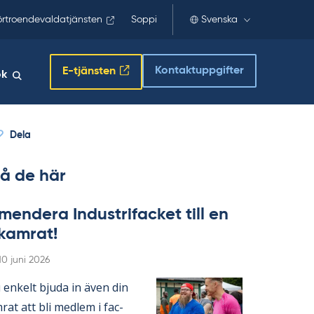
örtroendevaldatjänsten
Soppi
Svenska
Kontaktuppgifter
E-tjänsten
ök
Dela
å de här
en­de­ra In­du­stri­fac­ket till en
­kam­rat!
Skriven
10 juni 2026
en­kelt bju­da in även din
­rat att bli med­lem i fac­