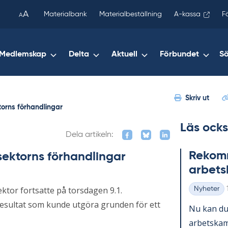
been
A
Materialbank
Materialbeställning
A-kassa
F
A
copied
to
your
Medlemskap
Delta
Aktuell
Förbundet
S
clipboard.)
Skriv ut
torns förhandlingar
Läs ocks
Dela artikeln:
Re­kom­m
isektorns förhandlingar
ar­bets
ktor fortsatte på torsdagen 9.1.
Nyheter
Kategorier
sresultat som kunde utgöra grunden för ett
Nu kan du 
ar­bets­kam