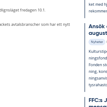
ket med hjä
lignsläget fredagen 10.1.
re­kom­men­
ackets avtalsbranscher som har ett nytt
An­sök 
au­gust
Nyheter
Kategorier
Kul­tursti­p
nings­fond
Fon­den st
ning, konst
nings­an­vi
tys­ra­has­to
FFC:s J