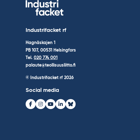
Industrifacket rf
Hagnäskajen 1
PB 107, 00531 Helsingfors
Tel.
020 774 001
palaute@teollisuusliitto.fi
© Industrifacket rf
2026
Social media
Facebook
Instagram
Youtube
LinkedIn
Bluesky