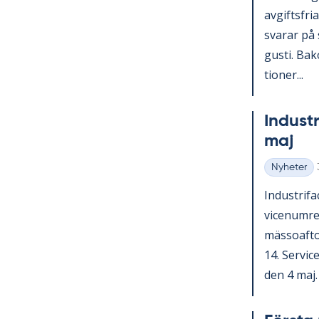
av­gifts­fri
sva­rar på 
gusti. Bako
tio­ner...
In­du­st
maj
Nyheter
Kategorier
In­du­stri­
vice­num­r
mäs­so­af­t
14. Ser­vic
den 4 maj. V