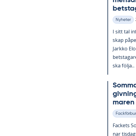
men­sam
bets­ta­
Nyheter
Kategorier
I sitt tal i
skap på­pe­
Jark­ko Elo­
bets­ta­ga­
ska följa...
Som­mar
giv­nin
ma­ren
Fackförbu
Kategorier
Fac­kets So
nar tis­da