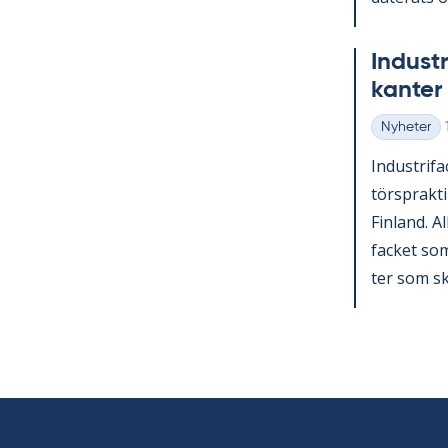
In­du­st
kan­ter 
Nyheter
Kategorier
In­du­stri­f
tör­sprak­ti
Fin­land. A
fac­ket som 
ter som sko­