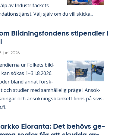
lp av In­du­stri­fac­kets
da­tions­tjänst. Välj själv om du vill skic­ka...
om Bild­nings­fon­dens sti­pen­di­er i
i
Skriven
8 juni 2026
en­di­er­na ur Fol­kets bild­
 kan sö­kas 1–31.8.2026.
ö­der bland an­nat forsk­
 och stu­di­er med sam­häl­le­lig prä­gel. An­sök­
s­ning­ar och an­sök­nings­blan­kett fin­ns på si­vis­
.fi.
ark­ko Elo­ran­ta: Det be­hö­vs ge­