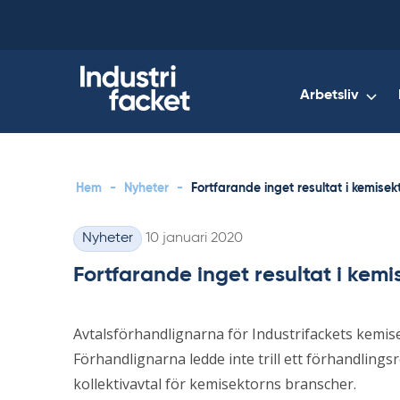
Skip
to
content
Arbetsliv
Hem
-
Nyheter
-
Fortfarande inget resultat i kemisek
Skriven
Nyheter
10 januari 2020
Kategorier
Fortfarande inget resultat i kem
Avtalsförhandlignarna för Industrifackets kemise
Förhandlignarna ledde inte trill ett förhandling
kollektivavtal för kemisektorns branscher.