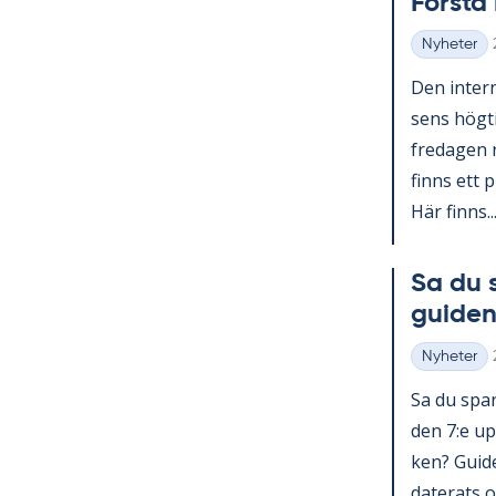
Förs­t
Nyheter
Kategorier
Den in­ter­n
sens hög­ti
fre­da­gen 
fin­ns ett p
Här fin­ns..
Sa du 
gui­den
Nyheter
Kategorier
Sa du spar­
den 7:e upp
ken? Guide 
da­te­ra­ts o