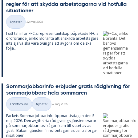
reg­ler för att skyd­da ar­bets­ta­gar­na vid hot­ful­la
si­tu­a­tio­ner
Skriven
Nyheter
22 maj 2026
Kategorier
I sitt tal in­för FFC:s re­pre­sen­tant­skap på­pe­ka­de FFC:s
ord­fö­ran­de Jark­ko Elo­ran­ta att en­skil­da ar­bets­ta­ga­re
inte själva ska vara tvung­na att av­gö­ra om de ska
följa...
Som­mar­job­ba­rin­fo er­bju­der gra­tis råd­giv­ning för
som­mar­job­ba­re hela som­ma­ren
Skriven
Fackförbund
Nyheter
4 maj 2026
Kategorier
Fac­kets Som­mar­job­ba­rin­fo öpp­nar tis­da­gen den 5
maj 2026. Den av­gifts­fria råd­giv­nings­tjäns­ten sva­rar
på som­mar­job­bar­nas frå­gor fram till slu­tet av au­
gusti. Bakom tjäns­ten fin­ns lön­ta­gar­nas cen­tral­or­ga­
ni­sa­tio­ner...