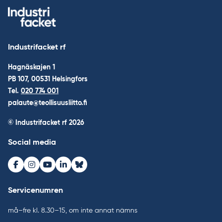
Industrifacket rf
Hagnäskajen 1
PB 107, 00531 Helsingfors
Tel.
020 774 001
palaute@teollisuusliitto.fi
© Industrifacket rf
2026
Social media
Facebook
Instagram
Youtube
LinkedIn
Bluesky
Servicenumren
må–fre kl. 8.30–15, om inte annat nämns