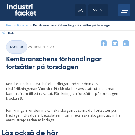
Skip
to
A
SV
A
content
Hem
-
Nyheter
-
Kemibranschens förhandlingar fortsätter på torsdagen
Dela
Skriven
Nyheter
28 januari 2020
Kategorier
Kemibranschens förhandlingar
fortsätter på torsdagen
Kemibranschens avtalsförhandlingar under ledning av
riksförlikningsman
Vuokko
Piekkala
har avslutats utan att man
kommit fram till ett resultat. Förlikningnen fortsätter på torsdagen
klockan 9.
Förlikningen för den mekaniska skogsindustrins del fortsätter på
fredagen. Utvalda arbetsplatser inom mekaniska skogsindustrin har
varit i strejk sedan måndags.
Läs också de här