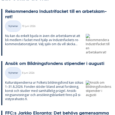
Re­kom­men­de­ra In­du­stri­fac­ket till en ar­bets­kam­
rat!
Skriven
Nyheter
10 juni 2026
Kategorier
Nu kan du en­kelt bju­da in även din ar­bets­kam­rat att
bli med­lem i fac­ket med hjälp av In­du­stri­fac­kets re­
kom­men­da­tions­tjänst. Välj själv om du vill skic­ka...
An­sök om Bild­nings­fon­dens sti­pen­di­er i au­gusti
Skriven
Nyheter
8 juni 2026
Kategorier
Kul­tursti­pen­di­er­na ur Fol­kets bild­nings­fond kan sö­kas
1–31.8.2026. Fon­den stö­der bland an­nat forsk­ning,
konst och stu­di­er med sam­häl­le­lig prä­gel. An­sök­
nings­an­vis­ning­ar och an­sök­nings­blan­kett fin­ns på si­
vis­tys­ra­has­to.fi.
FFC:s Jark­ko Elo­ran­ta: Det be­hö­vs ge­men­sam­ma