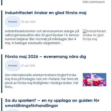
In­du­stri­fac­ket öns­kar en glad förs­ta maj
Skriven
Nyheter
30 april 2026
Kategorier
In­du­stri­fac­kets kon­tor och ser­vice­num­ren stäng­er på
val­borgs­mäs­so­af­ton den 30 april kloc­kan 14. Ser­vice­
num­ren be­tjä­nar åter nor­malt på mån­da­gen den 4
maj. Vi be­kla­gar even­tu­el­la olä­gen­he­ter...
Förs­ta maj 2026 – eve­ne­mang nära dig
Skriven
Nyheter
27 april 2026
Kategorier
Den in­ter­na­tio­nel­la ar­be­tar­rö­rel­sens hög­tid Förs­ta
maj fi­ras på fre­da­gen runt om i Fin­land. Här fin­ns ett
plock av Förs­ta maj-fest­lig­he­ter i fack­li­ga tec­ken. Här
fin­ns...
Sa du spar­ken? – en ny upp­laga av gui­den för
om­ställ­nings­för­hand­ling­ar