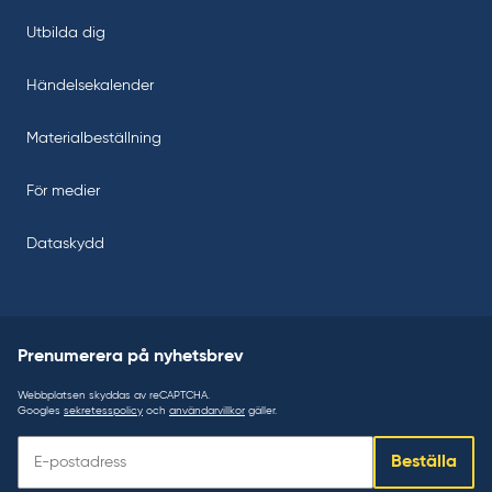
Utbilda dig
Händelsekalender
Materialbeställning
För medier
Dataskydd
Prenumerera på nyhetsbrev
Webbplatsen skyddas av reCAPTCHA.
Googles
sekretesspolicy
och
användarvillkor
gäller.
Prenumerera
Beställa
på
nyhetsbrev: