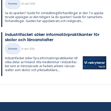
Skriven
Nyheter
22 april 2026
Kategorier
Sa du spar­ken? Guide för om­ställ­nings­för­hand­ling­ar är den 7:e upp­da­
te­ra­de upp­la­gan av den ti­di­ga­re Sa du spar­ken? Guide för sam­ar­bets­
för­hand­ling­ar. Gui­den har upp­da­te­ra­ts och re­di­ge­ra­ts...
In­du­stri­fac­ket sö­ker in­for­ma­törprak­ti­kan­ter för
sko­lor och läro­an­stal­ter
Skriven
Nyheter
16 april 2026
Kategorier
In­du­stri­fac­ket sö­ker fyra in­for­ma­tör­sprak­ti­kan­ter till
oli­ka de­lar av Fin­land. Alla med­lem­mar i In­du­stri­fac­
ket som är in­tres­se­ra­de av fac­kets ar­bete i läro­an­
stal­ter som sko­lor och yr­kes­ut­bil­da­re,...