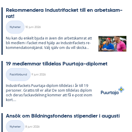
Re­kom­men­de­ra In­du­stri­fac­ket till en ar­bets­kam­
rat!
Skriven
Nyheter
10 juni 2026
Kategorier
Nu kan du en­kelt bju­da in även din ar­bets­kam­rat att
bli med­lem i fac­ket med hjälp av In­du­stri­fac­kets re­
kom­men­da­tions­tjänst. Välj själv om du vill skic­ka...
19 med­lem­mar till­de­las Pu­ur­ta­ja-di­plo­met
Skriven
Fackförbund
9 juni 2026
Kategorier
In­du­stri­fac­kets Pu­ur­ta­ja-diplom till­de­las i år till 19
per­so­ner. Grat­tis till er alla! De som till­de­las diplom
och de­ras fackav­del­ning kom­mer att få e-post inom
kort....
An­sök om Bild­nings­fon­dens sti­pen­di­er i au­gusti
Skriven
Nyheter
8 juni 2026
Kategorier