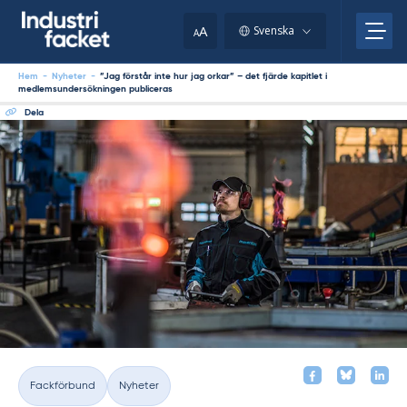
Skip
to
A
Svenska
A
content
Hem
-
Nyheter
-
”Jag förstår inte hur jag orkar” – det fjärde kapitlet i
medlemsundersökningen publiceras
Dela
Fackförbund
Nyheter
Kategorier