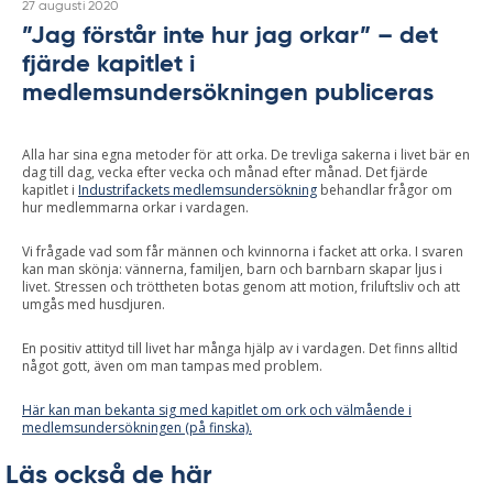
Skriven
27 augusti 2020
”Jag förstår inte hur jag orkar” – det
fjärde kapitlet i
medlemsundersökningen publiceras
Alla har sina egna metoder för att orka. De trevliga sakerna i livet bär en
dag till dag, vecka efter vecka och månad efter månad. Det fjärde
kapitlet i
Industrifackets medlemsundersökning
behandlar frågor om
hur medlemmarna orkar i vardagen.
Vi frågade vad som får männen och kvinnorna i facket att orka. I svaren
kan man skönja: vännerna, familjen, barn och barnbarn skapar ljus i
livet. Stressen och tröttheten botas genom att motion, friluftsliv och att
umgås med husdjuren.
En positiv attityd till livet har många hjälp av i vardagen. Det finns alltid
något gott, även om man tampas med problem.
Här kan man bekanta sig med kapitlet om ork och välmående i
medlemsundersökningen (på finska).
Läs också de här