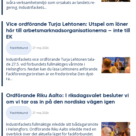
svå­ra verk­sam­hets­miljö som or­sa­ka­ts av lan­dets re­
ge­ring. In­du­stri­fac­kets...
Vice ord­fö­ran­de Turja Lehto­nen: Ut­spel om lö­ner
hör till ar­bets­mark­nads­or­ga­ni­sa­tio­ner­na – inte till
EK
Skriven
Fackförbund
27 maj 2026
Kategorier
In­du­stri­fac­kets vice ord­fö­ran­de Turja Lehto­nen ta­la­
de 27.5. vid för­bun­dets full­mäk­ti­ges vår­möte i
Helsing­fors. Ne­dan kan du läsa Lehto­nens an­fö­ran­de.
Fack­för­e­nings­rö­rel­sen är en freds­rö­rel­se Den dyst­
ra...
Ord­fö­ran­de Riku Aal­to: I riks­dags­va­let be­slu­ter vi
om vi tar oss in på den nor­dis­ka vägen igen
Skriven
Fackförbund
27 maj 2026
Kategorier
In­du­stri­fac­kets full­mäk­ti­ge in­led­de sitt två­da­garsmöte
i Helsing­fors. Ord­fö­ran­de Riku Aal­to in­led­de med en
över­blick över det ak­tu­el­la lä­get för fack­för­bun­det.