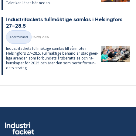
Ta­let kan lä­sas här ne­dan....
In­du­stri­fac­kets full­mäk­ti­ge sam­las i Helsing­fors
27–28.5
Skriven
Fackförbund
25 maj 2026
Kategorier
In­du­stri­fac­kets full­mäk­ti­ge sam­las till vår­möte i
Helsing­fors 27–28.5. Full­mäk­ti­ge be­hand­lar stad­ge­en­
li­ga ären­den som för­bun­dets års­be­rät­tel­se och rä­
ken­ska­per för 2025 och ären­den som be­rör för­bun­
dets stra­te­gi....