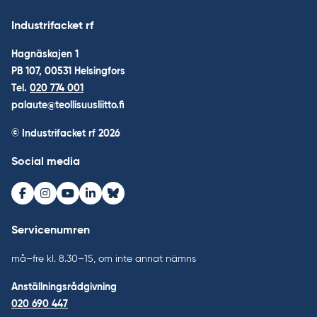
Industrifacket rf
Hagnäskajen 1
PB 107, 00531 Helsingfors
Tel.
020 774 001
palaute@teollisuusliitto.fi
© Industrifacket rf
2026
Social media
Facebook
Instagram
Youtube
LinkedIn
Bluesky
Servicenumren
må–fre kl. 8.30–15, om inte annat nämns
Anställningsrådgivning
020 690 447