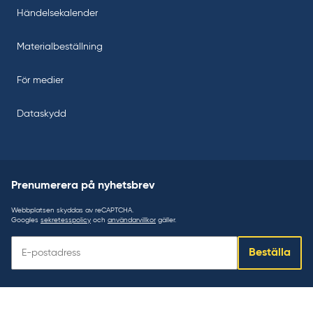
Händelsekalender
Materialbeställning
För medier
Dataskydd
Prenumerera på nyhetsbrev
Webbplatsen skyddas av reCAPTCHA.
Googles
sekretesspolicy
och
användarvillkor
gäller.
Prenumerera
Beställa
på
nyhetsbrev: