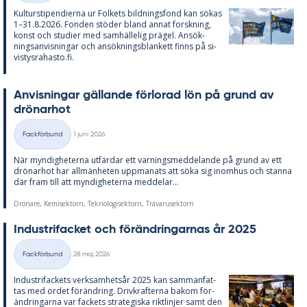
Kul­tursti­pen­di­er­na ur Fol­kets bild­nings­fond kan sö­kas
1–31.8.2026. Fon­den stö­der bland an­nat forsk­ning,
konst och stu­di­er med sam­häl­le­lig prä­gel. An­sök­
nings­an­vis­ning­ar och an­sök­nings­blan­kett fin­ns på si­
vis­tys­ra­has­to.fi.
An­vis­ning­ar gäl­lan­de för­lo­rad lön på grund av
drö­nar­hot
Skriven
Fackförbund
1 juni 2026
Kategorier
När myn­dig­he­ter­na ut­fär­dar ett var­nings­med­de­lan­de på grund av ett
drö­nar­hot har all­män­he­ten upp­ma­na­ts att söka sig in­om­hus och stan­na
där fram till att myn­dig­he­ter­na med­de­lar...
Drönare, Kemisektorn, Teknologisektorn, Trävarusektorn
In­du­stri­fac­ket och för­änd­ring­ar­nas år 2025
Skriven
Fackförbund
28 maj 2026
Kategorier
In­du­stri­fac­kets verk­sam­hets­år 2025 kan sam­man­fat­
tas med or­det för­änd­ring. Driv­kraf­ter­na bakom för­
änd­ring­ar­na var fac­kets stra­te­gis­ka rikt­lin­jer samt den