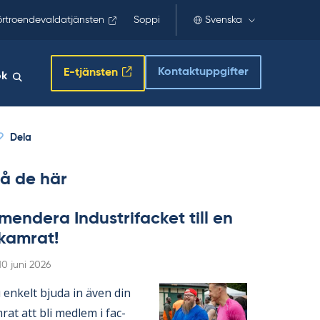
örtroendevaldatjänsten
Soppi
Svenska
Kontaktuppgifter
E-tjänsten
ök
Dela
å de här
en­de­ra In­du­stri­fac­ket till en
­kam­rat!
Skriven
10 juni 2026
en­kelt bju­da in även din
­rat att bli med­lem i fac­