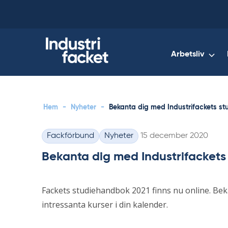
Skip
to
content
Arbetsliv
Hem
-
Nyheter
-
Bekanta dig med Industrifackets s
Skriven
Fackförbund
Nyheter
15 december 2020
Kategorier
Bekanta dig med Industrifacket
Fackets studiehandbok 2021 finns nu online. B
intressanta kurser i din kalender.