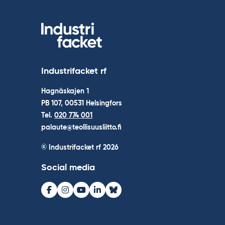
Industrifacket rf
Hagnäskajen 1
PB 107, 00531 Helsingfors
Tel.
020 774 001
palaute@teollisuusliitto.fi
© Industrifacket rf
2026
Social media
Facebook
Instagram
Youtube
LinkedIn
Bluesky