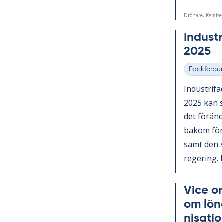
Drönare, Kemise
In­du­st
2025
Fackförbu
Kategorier
In­du­stri­f
2025 kan s
det för­änd
bakom för­än
samt den sv
re­ge­ring. I
Vice or
om lö­n
ni­sa­ti