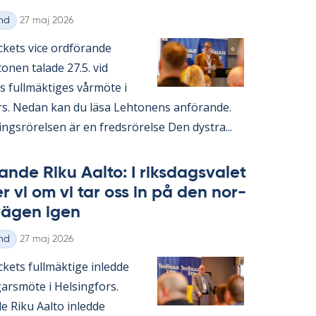
Skriven
nd
27 maj 2026
ac­kets vice ord­fö­ran­de
­nen ta­la­de 27.5. vid
s full­mäk­ti­ges vår­möte i
rs. Ne­dan kan du läsa Lehto­nens an­fö­ran­de.
ings­rö­rel­sen är en freds­rö­rel­se Den dyst­ra...
an­de Riku Aal­to: I riks­dags­va­let
ter vi om vi tar oss in på den nor­
 vägen igen
Skriven
nd
27 maj 2026
c­kets full­mäk­ti­ge in­led­de
­garsmöte i Helsing­fors.
de Riku Aal­to in­led­de