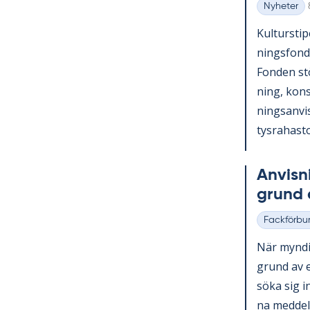
Nyheter
Kategorier
Kul­tursti­p
nings­fond
Fon­den st
ning, konst
nings­an­vi
tys­ra­has­to
An­vis­n
grund a
Fackförbu
Kategorier
När myn­dig
grund av et
söka sig in
na med­de­la