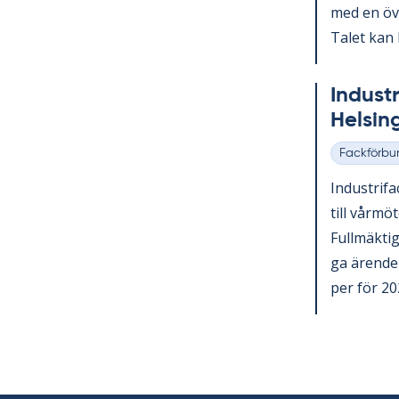
med en över
Ta­let kan 
In­du­st
Helsing
Fackförbu
Kategorier
In­du­stri­f
till vår­mö
Full­mäk­ti­
ga ären­den
per för 202