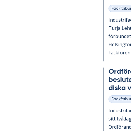
Fackförbu
Kategorier
In­du­stri­f
Turja Lehto
för­bun­det
Helsing­fo
Fack­för­e­n
Ord­fö­r
be­slu­
dis­ka
Fackförbu
Kategorier
In­du­stri­fa
sitt två­da
Ord­fö­ran­