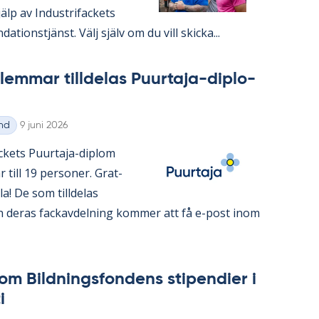
lp av In­du­stri­fac­kets
da­tions­tjänst. Välj själv om du vill skic­ka...
em­mar till­de­las Pu­ur­ta­ja-di­plo­
Skriven
nd
9 juni 2026
ac­kets Pu­ur­ta­ja-diplom
 år till 19 per­so­ner. Grat­
alla! De som till­de­las
 de­ras fackav­del­ning kom­mer att få e-post inom
om Bild­nings­fon­dens sti­pen­di­er i
i