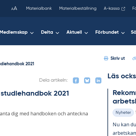
been
A
Materialbank
Materialbeställning
A-kassa
F
A
copied
to
your
Medlemskap
Delta
Aktuell
Förbundet
S
clipboard.)
Skriv ut
tudiehandbok 2021
Läs ocks
Dela artikeln:
Re­kom­m
s studiehandbok 2021
ar­bets
ekanta dig med handboken och anteckna
Nyheter
Kategorier
Nu kan du 
ar­bets­kam