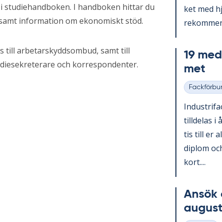
 i studiehandboken. I handboken hittar du
ket med hjä
 samt information om ekonomiskt stöd.
re­kom­men­
till arbetarskyddsombud, samt till
19 med­l
udiesekreterare och korrespondenter.
met
Fackförbu
Kategorier
In­du­stri­f
till­de­las i
tis till er 
diplom och
kort....
An­sök 
au­gust