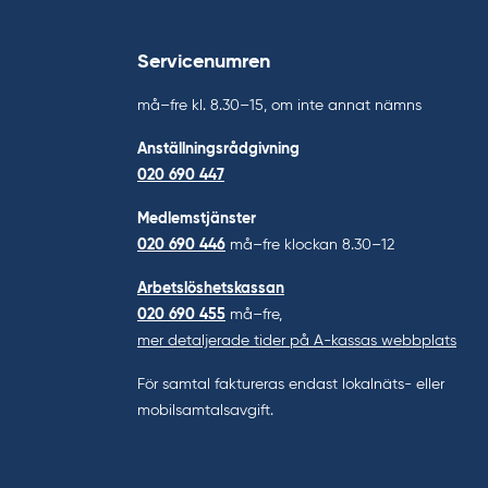
Servicenumren
må–fre kl. 8.30–15, om inte annat nämns
Anställningsrådgivning
020 690 447
Medlemstjänster
020 690 446
må–fre klockan 8.30–12
Arbetslöshetskassan
020 690 455
må–fre,
mer detaljerade tider på A-kassas webbplats
För samtal faktureras endast lokalnäts- eller
mobilsamtalsavgift.