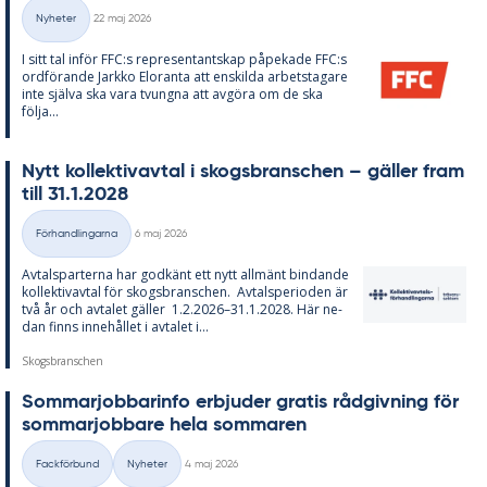
Skriven
Nyheter
22 maj 2026
Kategorier
I sitt tal in­för FFC:s re­pre­sen­tant­skap på­pe­ka­de FFC:s
ord­fö­ran­de Jark­ko Elo­ran­ta att en­skil­da ar­bets­ta­ga­re
inte själva ska vara tvung­na att av­gö­ra om de ska
följa...
Nytt kol­lek­tivav­tal i skogs­branschen – gäl­ler fram
till 31.1.2028
Skriven
Förhandlingarna
6 maj 2026
Kategorier
Av­tals­par­ter­na har god­känt ett nytt all­mänt bin­dan­de
kol­lek­tivav­tal för skogs­branschen. Av­tal­s­pe­ri­o­den är
två år och av­ta­let gäl­ler 1.2.2026–31.1.2028. Här ne­
dan fin­ns in­ne­hål­let i av­ta­let i...
Skogsbranschen
Som­mar­job­ba­rin­fo er­bju­der gra­tis råd­giv­ning för
som­mar­job­ba­re hela som­ma­ren
Skriven
Fackförbund
Nyheter
4 maj 2026
Kategorier