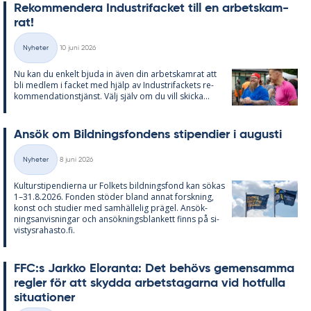
Re­kom­men­de­ra In­du­stri­fac­ket till en ar­bets­kam­
rat!
Skriven
Nyheter
10 juni 2026
Kategorier
Nu kan du en­kelt bju­da in även din ar­bets­kam­rat att
bli med­lem i fac­ket med hjälp av In­du­stri­fac­kets re­
kom­men­da­tions­tjänst. Välj själv om du vill skic­ka...
An­sök om Bild­nings­fon­dens sti­pen­di­er i au­gusti
Skriven
Nyheter
8 juni 2026
Kategorier
Kul­tursti­pen­di­er­na ur Fol­kets bild­nings­fond kan sö­kas
1–31.8.2026. Fon­den stö­der bland an­nat forsk­ning,
konst och stu­di­er med sam­häl­le­lig prä­gel. An­sök­
nings­an­vis­ning­ar och an­sök­nings­blan­kett fin­ns på si­
vis­tys­ra­has­to.fi.
FFC:s Jark­ko Elo­ran­ta: Det be­hö­vs ge­men­sam­ma
reg­ler för att skyd­da ar­bets­ta­gar­na vid hot­ful­la
si­tu­a­tio­ner