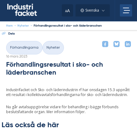
Skip
to
A
Svenska
A
content
Hem
-
Nyheter
-
Förhandlingsresultat i sko- och läderbranschen
Dela
Förhandlingarna
Nyheter
Kategorier
Skriven
16 mars 2023
Förhandlingsresultat i sko- och
läderbranschen
Industrifacket och Sko- och läderindustrin rf har onsdagen 15.3 uppnått
ett resultat i kollektivavtalsförhandlingarna för sko- och läderindustrin.
Nu går avtalsuppgörelse vidare för behandling i bägge förbunds
beslutsfattande organ. Mer information följer.
Läs också de här