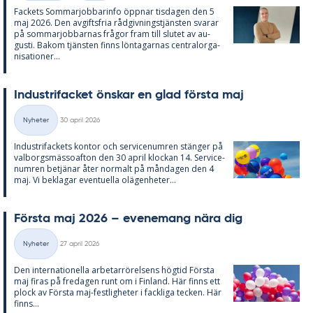
Fac­kets Som­mar­job­ba­rin­fo öpp­nar tis­da­gen den 5
maj 2026. Den av­gifts­fria råd­giv­nings­tjäns­ten sva­rar
på som­mar­job­bar­nas frå­gor fram till slu­tet av au­
gusti. Bakom tjäns­ten fin­ns lön­ta­gar­nas cen­tral­or­ga­
ni­sa­tio­ner...
In­du­stri­fac­ket öns­kar en glad förs­ta maj
Skriven
Nyheter
30 april 2026
Kategorier
In­du­stri­fac­kets kon­tor och ser­vice­num­ren stäng­er på
val­borgs­mäs­so­af­ton den 30 april kloc­kan 14. Ser­vice­
num­ren be­tjä­nar åter nor­malt på mån­da­gen den 4
maj. Vi be­kla­gar even­tu­el­la olä­gen­he­ter...
Förs­ta maj 2026 – eve­ne­mang nära dig
Skriven
Nyheter
27 april 2026
Kategorier
Den in­ter­na­tio­nel­la ar­be­tar­rö­rel­sens hög­tid Förs­ta
maj fi­ras på fre­da­gen runt om i Fin­land. Här fin­ns ett
plock av Förs­ta maj-fest­lig­he­ter i fack­li­ga tec­ken. Här
fin­ns...