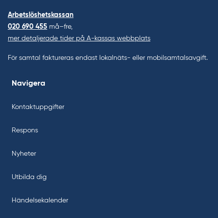
Arbetslöshetskassan
020 690 455
må–fre,
mer detaljerade tider på A-kassas webbplats
För samtal faktureras endast lokalnäts- eller mobilsamtalsavgift.
Navigera
Kontaktuppgifter
Respons
Nyheter
Utbilda dig
Händelsekalender