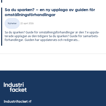
Sa du spar­ken? – en ny upp­laga av gui­den för
om­ställ­nings­för­hand­ling­ar
Skriven
Nyheter
22 april 2026
Kategorier
Sa du spar­ken? Guide för om­ställ­nings­för­hand­ling­ar är den 7:e upp­da­
te­ra­de upp­la­gan av den ti­di­ga­re Sa du spar­ken? Guide för sam­ar­bets­
för­hand­ling­ar. Gui­den har upp­da­te­ra­ts och re­di­ge­ra­ts...
Industrifacket rf