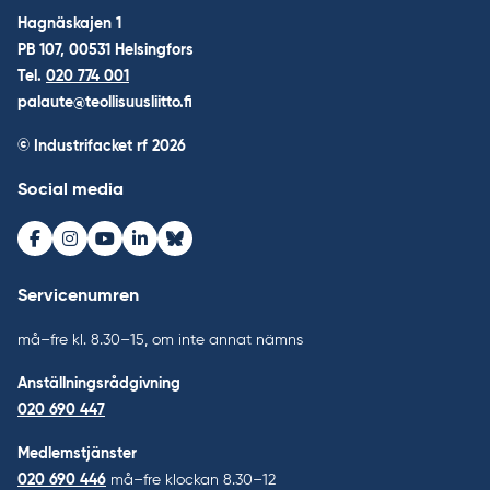
Hagnäskajen 1
PB 107, 00531 Helsingfors
Tel.
020 774 001
palaute@teollisuusliitto.fi
© Industrifacket rf
2026
Social media
Facebook
Instagram
Youtube
LinkedIn
Bluesky
Servicenumren
må–fre kl. 8.30–15, om inte annat nämns
Anställningsrådgivning
020 690 447
Medlemstjänster
020 690 446
må–fre klockan 8.30–12