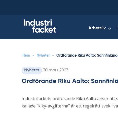
Skip
to
content
Arbetsliv
Hem
-
Nyheter
-
Ordförande Riku Aalto: Sannfinländ
Skriven
Nyheter
30 mars 2023
Kategorier
Ordförande Riku Aalto: Sannfinl
Industrifackets ordförande Riku Aalto anser att
kallade ”kiky-avgifterna” är ett regelrätt svek i va