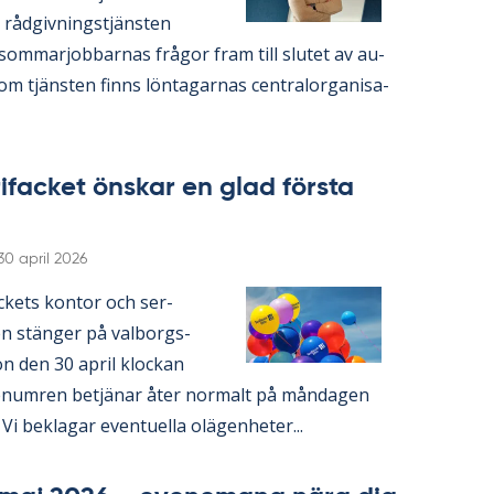
a råd­giv­nings­tjäns­ten
som­mar­job­bar­nas frå­gor fram till slu­tet av au­
m tjäns­ten fin­ns lön­ta­gar­nas cen­tral­or­ga­ni­sa­
ri­fac­ket öns­kar en glad förs­ta
Skriven
30 april 2026
fac­kets kon­tor och ser­
en stäng­er på val­borgs­
on den 30 april kloc­kan
e­num­ren be­tjä­nar åter nor­malt på mån­da­gen
i be­kla­gar even­tu­el­la olä­gen­he­ter...