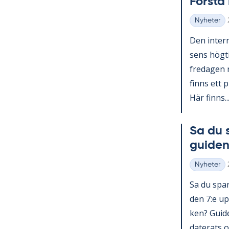
Förs­t
Nyheter
Kategorier
Den in­ter­n
sens hög­ti
fre­da­gen 
fin­ns ett p
Här fin­ns..
Sa du 
gui­den
Nyheter
Kategorier
Sa du spar­
den 7:e upp
ken? Guide 
da­te­ra­ts o