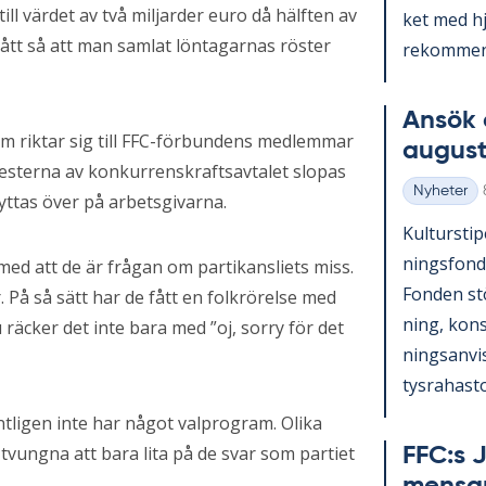
till värdet av två miljarder euro då hälften av
ket med hjä
gått så att man samlat löntagarnas röster
re­kom­men­
An­sök 
m riktar sig till FFC-förbundens medlemmar
au­gust
 resterna av konkurrenskraftsavtalet slopas
Nyheter
yttas över på arbetsgivarna.
Kategorier
Kul­tursti­p
nings­fond
med att de är frågan om partikansliets miss.
Fon­den st
r. På så sätt har de fått en folkrörelse med
ning, konst
äcker det inte bara med ”oj, sorry för det
nings­an­vi
tys­ra­has­to
entligen inte har något valprogram. Olika
tvungna att bara lita på de svar som partiet
FFC:s J