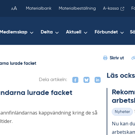
been
A
Materialbank
Materialbeställning
A-kassa
F
A
copied
to
your
Medlemskap
Delta
Aktuell
Förbundet
S
clipboard.)
Skriv ut
arna lurade facket
Läs ocks
Dela artikeln:
Re­kom­m
ändarna lurade facket
ar­bets
 sannfinländarnas kappvändning kring de så
Nyheter
Kategorier
ltider.
Nu kan du 
ar­bets­kam