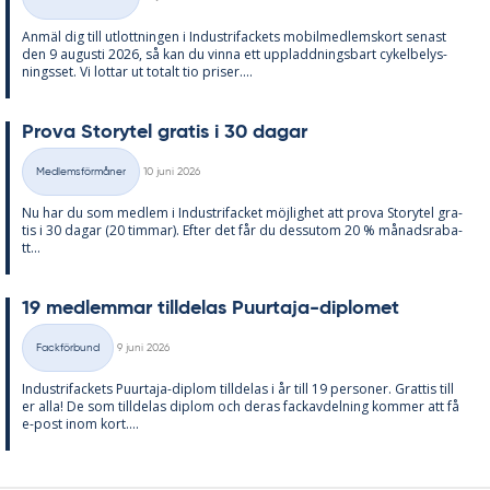
Kategorier
An­mäl dig till ut­lott­ning­en i In­du­stri­fac­kets mo­bil­med­lems­kort se­nast
den 9 au­gusti 2026, så kan du vin­na ett upp­ladd­nings­bart cy­kel­be­lys­
nings­set. Vi lot­tar ut to­talt tio pri­ser....
Prova Sto­ry­tel gra­tis i 30 da­gar
Skriven
Medlemsförmåner
10 juni 2026
Kategorier
Nu har du som med­lem i In­du­stri­fac­ket möj­lig­het att prova Sto­ry­tel gra­
tis i 30 da­gar (20 tim­mar). Ef­ter det får du dess­utom 20 % må­nads­ra­ba­
tt...
19 med­lem­mar till­de­las Pu­ur­ta­ja-di­plo­met
Skriven
Fackförbund
9 juni 2026
Kategorier
In­du­stri­fac­kets Pu­ur­ta­ja-diplom till­de­las i år till 19 per­so­ner. Grat­tis till
er alla! De som till­de­las diplom och de­ras fackav­del­ning kom­mer att få
e-post inom kort....