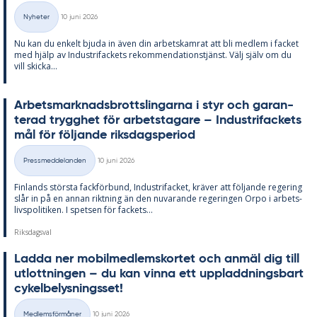
Skriven
Nyheter
10 juni 2026
Kategorier
Nu kan du en­kelt bju­da in även din ar­bets­kam­rat att bli med­lem i fac­ket
med hjälp av In­du­stri­fac­kets re­kom­men­da­tions­tjänst. Välj själv om du
vill skic­ka...
Ar­bets­mark­nads­brotts­ling­ar­na i styr och ga­ran­
te­rad trygg­het för ar­bets­ta­ga­re – In­du­stri­fac­kets
mål för föl­jan­de riks­dags­pe­ri­od
Skriven
Pressmeddelanden
10 juni 2026
Kategorier
Fin­lan­ds störs­ta fack­för­bund, In­du­stri­fac­ket, krä­ver att föl­jan­de re­ge­ring
slår in på en an­nan rikt­ning än den nu­va­ran­de re­ge­ring­en Orpo i ar­bets­
livs­po­li­ti­ken. I spet­sen för fac­kets...
Riksdagsval
Lad­da ner mo­bil­med­lems­kor­tet och an­mäl dig till
ut­lott­ning­en – du kan vin­na ett upp­ladd­nings­bart
cy­kel­be­lys­nings­set!
Skriven
Medlemsförmåner
10 juni 2026