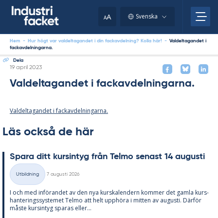
Skip
to
A
Svenska
A
content
Hem
-
Hur högt var valdeltagandet i din fackavdelning? Kolla här!
-
Valdeltagandet i
fackavdelningarna.
Dela
Skriven
19 april 2023
Valdeltagandet i fackavdelningarna.
Valdeltagandet i fackavdelningarna.
Läs också de här
Spa­ra ditt kursin­tyg från Tel­mo se­nast 14 au­gusti
Skriven
Utbildning
7 augusti 2026
Kategorier
I och med in­fö­ran­det av den nya kurska­len­dern kom­mer det gam­la kurs­
han­te­rings­sy­ste­met Tel­mo att helt upp­hö­ra i mit­ten av au­gusti. Där­för
mås­te kursin­tyg spa­ras el­ler...