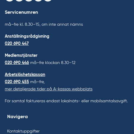
Servicenumren
må–fre kl. 8.30–15, om inte annat nämns
Anställningsrådgivning
020 690 447
Medlemstjänster
020 690 446
må–fre klockan 8.30–12
Arbetslöshetskassan
020 690 455
må–fre,
mer detaljerade tider på A-kassas webbplats
För samtal faktureras endast lokalnäts- eller mobilsamtalsavgift.
Navigera
Kontaktuppgifter