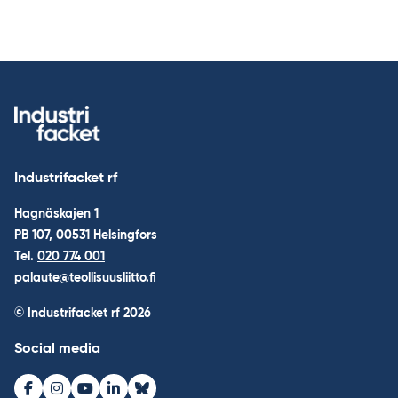
Industrifacket rf
Hagnäskajen 1
PB 107, 00531 Helsingfors
Tel.
020 774 001
palaute@teollisuusliitto.fi
© Industrifacket rf
2026
Social media
Facebook
Instagram
Youtube
LinkedIn
Bluesky