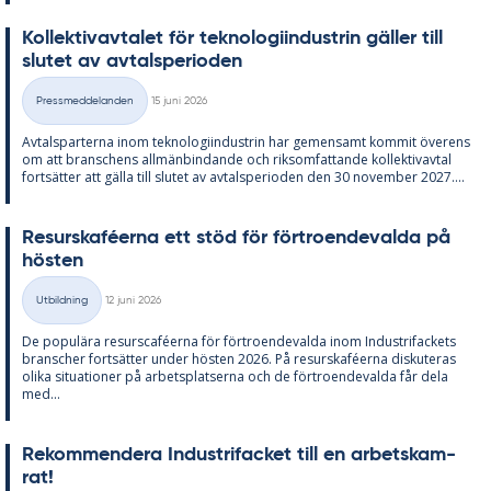
Kol­lek­tivav­ta­let för tek­no­lo­gi­in­du­strin gäl­ler till
slu­tet av av­tal­s­pe­ri­o­den
Skriven
Pressmeddelanden
15 juni 2026
Kategorier
Av­tals­par­ter­na inom tek­no­lo­gi­in­du­strin har ge­men­samt kom­mit över­ens
om att bran­schens all­män­bin­dan­de och riksom­fat­tan­de kol­lek­tivav­tal
fort­sät­ter att gäl­la till slu­tet av av­tal­s­pe­ri­o­den den 30 no­vem­ber 2027....
Re­surskafé­er­na ett stöd för för­tro­en­de­val­da på
hös­ten
Skriven
Utbildning
12 juni 2026
Kategorier
De po­pu­lä­ra re­surscafé­er­na för för­tro­en­de­val­da inom In­du­stri­fac­kets
branscher fort­sät­ter un­der hös­ten 2026. På re­surskafé­er­na dis­ku­te­ras
oli­ka si­tu­a­tio­ner på ar­bets­plat­ser­na och de för­tro­en­de­val­da får dela
med...
Re­kom­men­de­ra In­du­stri­fac­ket till en ar­bets­kam­
rat!