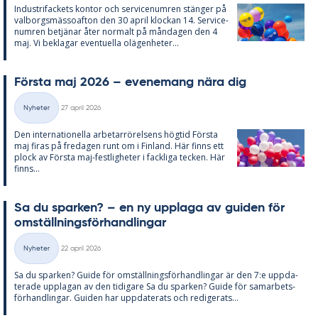
In­du­stri­fac­kets kon­tor och ser­vice­num­ren stäng­er på
val­borgs­mäs­so­af­ton den 30 april kloc­kan 14. Ser­vice­
num­ren be­tjä­nar åter nor­malt på mån­da­gen den 4
maj. Vi be­kla­gar even­tu­el­la olä­gen­he­ter...
Förs­ta maj 2026 – eve­ne­mang nära dig
Skriven
Nyheter
27 april 2026
Kategorier
Den in­ter­na­tio­nel­la ar­be­tar­rö­rel­sens hög­tid Förs­ta
maj fi­ras på fre­da­gen runt om i Fin­land. Här fin­ns ett
plock av Förs­ta maj-fest­lig­he­ter i fack­li­ga tec­ken. Här
fin­ns...
Sa du spar­ken? – en ny upp­laga av gui­den för
om­ställ­nings­för­hand­ling­ar
Skriven
Nyheter
22 april 2026
Kategorier
Sa du spar­ken? Guide för om­ställ­nings­för­hand­ling­ar är den 7:e upp­da­
te­ra­de upp­la­gan av den ti­di­ga­re Sa du spar­ken? Guide för sam­ar­bets­
för­hand­ling­ar. Gui­den har upp­da­te­ra­ts och re­di­ge­ra­ts...