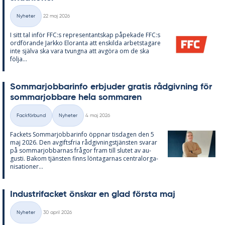
Skriven
Nyheter
22 maj 2026
Kategorier
I sitt tal in­för FFC:s re­pre­sen­tant­skap på­pe­ka­de FFC:s
ord­fö­ran­de Jark­ko Elo­ran­ta att en­skil­da ar­bets­ta­ga­re
inte själva ska vara tvung­na att av­gö­ra om de ska
följa...
Som­mar­job­ba­rin­fo er­bju­der gra­tis råd­giv­ning för
som­mar­job­ba­re hela som­ma­ren
Skriven
Fackförbund
Nyheter
4 maj 2026
Kategorier
Fac­kets Som­mar­job­ba­rin­fo öpp­nar tis­da­gen den 5
maj 2026. Den av­gifts­fria råd­giv­nings­tjäns­ten sva­rar
på som­mar­job­bar­nas frå­gor fram till slu­tet av au­
gusti. Bakom tjäns­ten fin­ns lön­ta­gar­nas cen­tral­or­ga­
ni­sa­tio­ner...
In­du­stri­fac­ket öns­kar en glad förs­ta maj
Skriven
Nyheter
30 april 2026
Kategorier