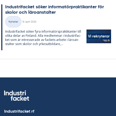
In­du­stri­fac­ket sö­ker in­for­ma­törprak­ti­kan­ter för
sko­lor och läro­an­stal­ter
Skriven
Nyheter
16 april 2026
Kategorier
In­du­stri­fac­ket sö­ker fyra in­for­ma­tör­sprak­ti­kan­ter till
oli­ka de­lar av Fin­land. Alla med­lem­mar i In­du­stri­fac­
ket som är in­tres­se­ra­de av fac­kets ar­bete i läro­an­
stal­ter som sko­lor och yr­kes­ut­bil­da­re,...
Industrifacket rf