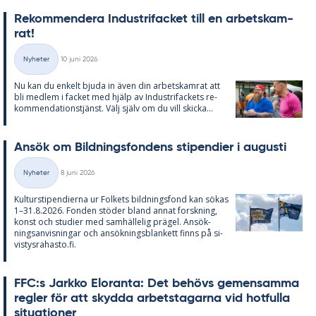
Re­kom­men­de­ra In­du­stri­fac­ket till en ar­bets­kam­
rat!
Skriven
Nyheter
10 juni 2026
Kategorier
Nu kan du en­kelt bju­da in även din ar­bets­kam­rat att
bli med­lem i fac­ket med hjälp av In­du­stri­fac­kets re­
kom­men­da­tions­tjänst. Välj själv om du vill skic­ka...
An­sök om Bild­nings­fon­dens sti­pen­di­er i au­gusti
Skriven
Nyheter
8 juni 2026
Kategorier
Kul­tursti­pen­di­er­na ur Fol­kets bild­nings­fond kan sö­kas
1–31.8.2026. Fon­den stö­der bland an­nat forsk­ning,
konst och stu­di­er med sam­häl­le­lig prä­gel. An­sök­
nings­an­vis­ning­ar och an­sök­nings­blan­kett fin­ns på si­
vis­tys­ra­has­to.fi.
FFC:s Jark­ko Elo­ran­ta: Det be­hö­vs ge­men­sam­ma
reg­ler för att skyd­da ar­bets­ta­gar­na vid hot­ful­la
si­tu­a­tio­ner