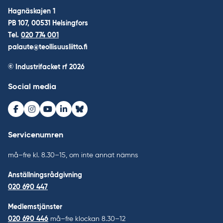
Hagnäskajen 1
PB 107, 00531 Helsingfors
Tel.
020 774 001
palaute@teollisuusliitto.fi
© Industrifacket rf
2026
Social media
Facebook
Instagram
Youtube
LinkedIn
Bluesky
Servicenumren
må–fre kl. 8.30–15, om inte annat nämns
Anställningsrådgivning
020 690 447
Medlemstjänster
020 690 446
må–fre klockan 8.30–12