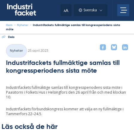
Skip
to
A
Svenska
A
content
Hem
-
Nyheter
-
Industrifackets fullmäktige samlas till kongressperiodens sista
möte
Dela
Skriven
Nyheter
25 april 2023
Kategorier
Industrifackets fullmäktige samlas till
kongressperiodens sista möte
Industrifackets fullmäktige samlas till kongressperiodens sista möte i
Paasitorni i Folkets Hus i Helsingfors den 26 april från och med klockan
10.
Industrifackets förbundskongress kommer att välja en ny fullmäktige i
Tammerfors 22–24.5.
Läs också de här