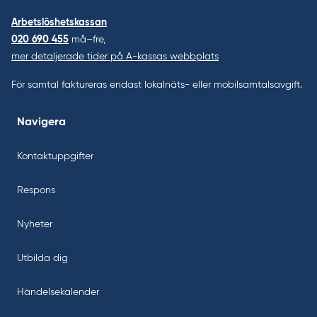
Arbetslöshetskassan
020 690 455
må–fre,
mer detaljerade tider på A-kassas webbplats
För samtal faktureras endast lokalnäts- eller mobilsamtalsavgift.
Navigera
Kontaktuppgifter
Respons
Nyheter
Utbilda dig
Händelsekalender