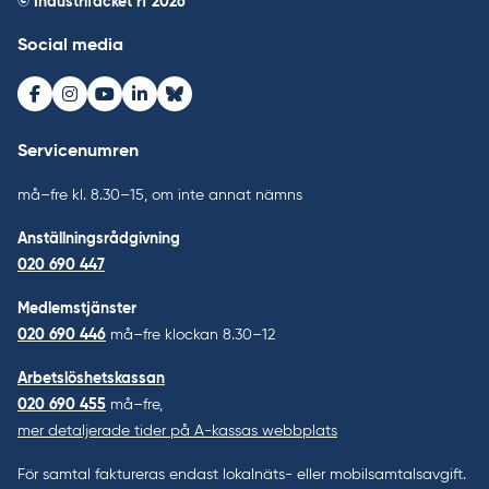
© Industrifacket rf
2026
Social media
Facebook
Instagram
Youtube
LinkedIn
Bluesky
Servicenumren
må–fre kl. 8.30–15, om inte annat nämns
Anställningsrådgivning
020 690 447
Medlemstjänster
020 690 446
må–fre klockan 8.30–12
Arbetslöshetskassan
020 690 455
må–fre,
mer detaljerade tider på A-kassas webbplats
För samtal faktureras endast lokalnäts- eller mobilsamtalsavgift.