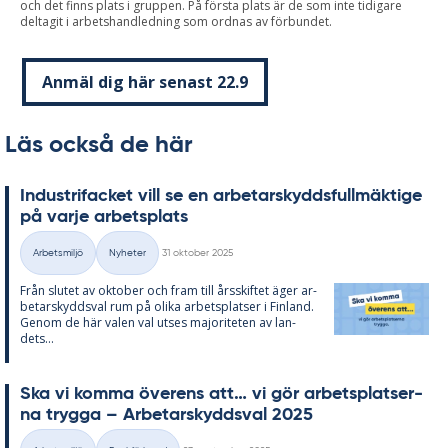
och det finns plats i gruppen. På första plats är de som inte tidigare
deltagit i arbetshandledning som ordnas av förbundet.
Anmäl dig här senast 22.9
Läs också de här
In­du­stri­fac­ket vill se en ar­be­tar­skydds­full­mäk­ti­ge
på varje ar­bets­pla­ts
Skriven
Arbetsmiljö
Nyheter
31 oktober 2025
Kategorier
Från slu­tet av ok­to­ber och fram till års­skif­tet äger ar­
be­tar­skydds­val rum på oli­ka ar­bets­plat­ser i Fin­land.
Ge­nom de här va­len val ut­ses ma­jo­ri­te­ten av lan­
dets...
Ska vi kom­ma över­ens att… vi gör ar­bets­plat­ser­
na trygga – Ar­be­tar­skydds­val 2025
Skriven