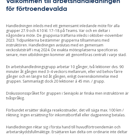
Välkommen till arbetshandledningen
för förtroendevalda
Handledningen inleds med ett gemensamt inledande möte för alla
grupper 27.9 och 4.10 kl. 17–18 på Teams. Var och en deltar i
någondera möte. De gruppvisa träffarna inleds i oktober–november
2023. Tidpunkterna bestämmer grupperna tillsammans med
instruktören. Handledningen avslutas med en gemensam
veckoslutsträff i maj 2024. De exakta mötesplatserna specificeras
senare, men utbildningen kommer att genomföras centralt i varje stad.
En arbetshandledningsgrupp arbetar 10 gånger, två lektioner dvs. 90
minuter åt gången med 3–4 veckors mellanrum, eller vid behov färre
gånger och en längre tid åt gången, enligt överenskommelse med
gruppen. Sammanlagt dock 20 lektioner á 45 min. / grupp.
Diskussionsspråket för gruppen i Seinäjoki är finska men instruktören är
tvåspråkig.
Förbundet ersätter skäliga resekostnader, det vill säga max. 100 km /
riktning. Ingen ersättning för inkomstbortfall eller dagpenning betalas.
Handledningen riktar sig i första hand till huvudförtroendemän och
arbetarskyddsfullmäktige. Ersättaren kan delta om ordinarie inte deltar