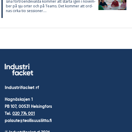
sina för­tro­en­de­val­da kom­mer att star­ta igen i no­vem­
ber på sju or­ter och på Teams. Det kom­mer att ord­
nas cir­ka tio ses­sio­ner....
Industrifacket rf
Hagnäskajen 1
PB 107, 00531 Helsingfors
Tel.
020 774 001
palaute@teollisuusliitto.fi