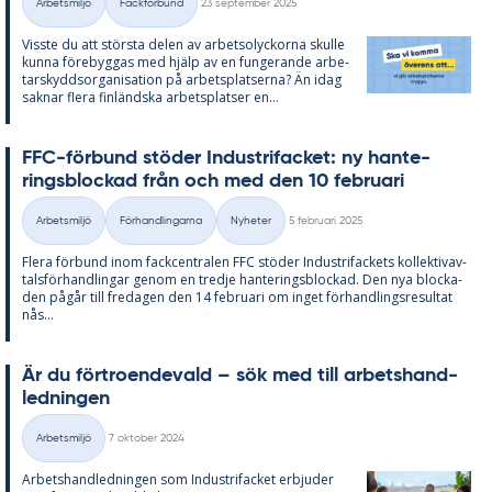
Arbetsmiljö
Fackförbund
23 september 2025
Kategorier
Viss­te du att störs­ta de­len av ar­betso­lyc­kor­na skul­le
kun­na fö­re­byg­gas med hjälp av en fun­ge­ran­de ar­be­
tar­skydds­or­ga­ni­sa­tion på ar­bets­plat­ser­na? Än idag
sak­nar fle­ra fin­länds­ka ar­bets­plat­ser en...
FFC-för­bund stö­der In­du­stri­fac­ket: ny han­te­
rings­bloc­kad från och med den 10 feb­ru­ari
Skriven
Arbetsmiljö
Förhandlingarna
Nyheter
5 februari 2025
Kategorier
Fle­ra för­bund inom fack­cen­tra­len FFC stö­der In­du­stri­fac­kets kol­lek­tivav­
tals­för­hand­ling­ar ge­nom en tred­je han­te­rings­bloc­kad. Den nya bloc­ka­
den på­går till fre­da­gen den 14 feb­ru­ari om in­g­et för­hand­lings­re­sul­tat
nås...
Är du för­tro­en­de­vald – sök med till ar­bets­hand­
led­ning­en
Skriven
Arbetsmiljö
7 oktober 2024
Kategorier
Ar­bets­hand­led­ning­en som In­du­stri­fac­ket er­bju­der