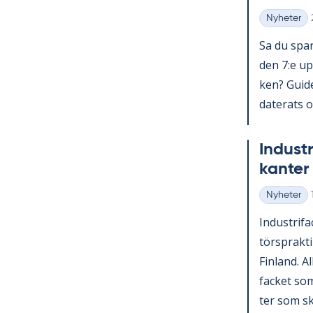
Nyheter
Kategorier
Sa du spar­
den 7:e upp
ken? Guide 
da­te­ra­ts o
In­du­st
kan­ter 
Nyheter
Kategorier
In­du­stri­f
tör­sprak­ti
Fin­land. A
fac­ket som 
ter som sko­