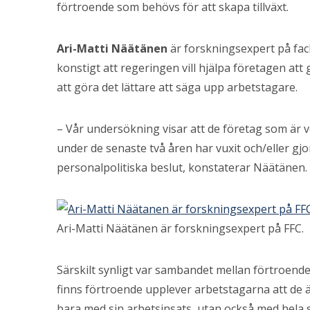
förtroende som behövs för att skapa tillväxt.
Ari-Matti Näätänen
är forskningsexpert på fac
konstigt att regeringen vill hjälpa företagen at
att göra det lättare att säga upp arbetstagare.
– Vår undersökning visar att de företag som är
under de senaste två åren har vuxit och/eller gjo
personalpolitiska beslut, konstaterar Näätänen.
Ari-Matti Näätänen är forskningsexpert på FFC.
Särskilt synligt var sambandet mellan förtroend
finns förtroende upplever arbetstagarna att de ä
bara med sin arbetsinsats, utan också med hela 