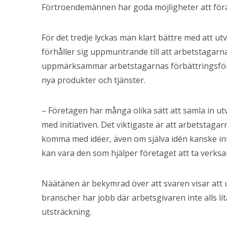
Förtroendemännen har goda möjligheter att föra 
För det tredje lyckas man klart bättre med att u
förhåller sig uppmuntrande till att arbetstagarn
uppmärksammar arbetstagarnas förbättringsförs
nya produkter och tjänster.
– Företagen har många olika sätt att samla in 
med initiativen. Det viktigaste är att arbetstagarn
komma med idéer, även om själva idén kanske inte 
kan vara den som hjälper företaget att ta verksam
Näätänen är bekymrad över att svaren visar att 
branscher har jobb där arbetsgivaren inte alls lit
utsträckning.