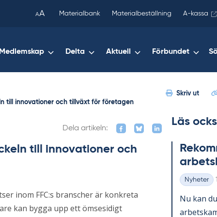
been
A
Materialbank
Materialbeställning
A-kassa
A
copied
to
your
Medlemskap
Delta
Aktuell
Förbundet
S
clipboard.)
Skriv ut
till innovationer och tillväxt för företagen
Läs ocks
Dela artikeln:
Re­kom­m
keln till innovationer och
ar­bets
Nyheter
Kategorier
atser inom FFC:s branscher är konkreta
Nu kan du 
are kan bygga upp ett ömsesidigt
ar­bets­kam