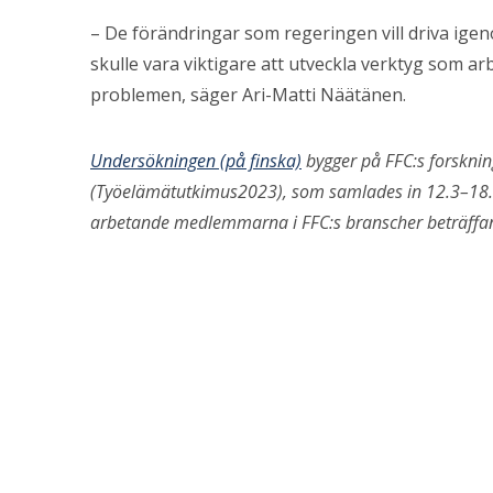
– De förändringar som regeringen vill driva ige
skulle vara viktigare att utveckla verktyg som ar
problemen, säger Ari-Matti Näätänen.
Undersökningen (på finska)
bygger på FFC:s forsknin
(Työelämätutkimus2023), som samlades in 12.3–18.5.
arbetande medlemmarna i FFC:s branscher beträffan