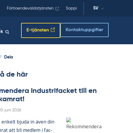
Förtroendevaldatjänsten
Soppi
SV
Kontaktuppgifter
E-tjänsten
ök
Dela
å de här
en­de­ra In­du­stri­fac­ket till en
­kam­rat!
Skriven
10 juni 2026
en­kelt bju­da in även din
­rat att bli med­lem i fac­