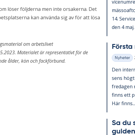
vice­num­r
nom löser följderna men inte orsakerna. Det
mäs­so­af­t
betsplatserna kan använda sig av för att lösa
14. Ser­vic
den 4 maj. V
gsmaterial om arbetslivet
Förs­t
2023. Materialet är representativt för de
Nyheter
de ålder, kön och fackförbund.
Kategorier
Den in­ter­n
sens hög­ti
fre­da­gen 
fin­ns ett p
Här fin­ns..
Sa du 
gui­den