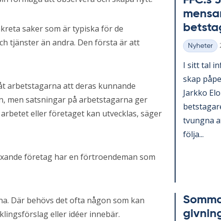
FFC:s J
men­sam
bets­ta­
kreta saker som är typiska för de
h tjänster än andra. Den första är att
Nyheter
Kategorier
I sitt tal i
skap på­pe­
åt arbetstagarna att deras kunnande
Jark­ko Elo­
n, men satsningar på arbetstagarna ger
bets­ta­ga­
rbetet eller företaget kan utvecklas, säger
tvung­na a
följa...
 växande företag har en förtroendeman som
Som­mar
rna. Där behövs det ofta någon som kan
giv­nin
lingsförslag eller idéer innebär.