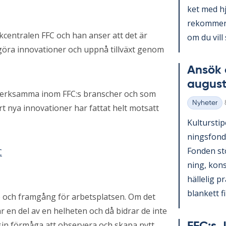
ket med hjä
re­kom­men­
kcentralen FFC och han anser att det är
om du vill s
t göra innovationer och uppnå tillväxt genom
An­sök 
au­gust
 verksamma inom FFC:s branscher och som
Nyheter
rt nya innovationer har fattat helt motsatt
Kategorier
Kul­tursti­p
nings­fond
Fon­den st
ning, kons
häl­le­lig 
blan­kett fin
e och framgång för arbetsplatsen. Om det
r en del av en helheten och då bidrar de inte
sin förmåga att observera och skapa nytt.