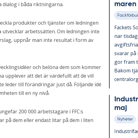
ma­ren
dialog i båda riktningarna.
Fackförbu
Kategorier
tveckla produkter och tjänster om ledningen
Fac­kets So
a utvecklar arbetssätten. Om ledningen inte
nar tis­da
lag, uppnår man inte resultat i form av
av­gifts­fri
sva­rar på
gor fram ti
utvecklingsidéer och belöna dem som kommer
Bakom tjäns
a upplever att det är värdefullt att de vill
cen­tral­or­g
leder till förändringar just då. Följande idé
heten till en ny nivå.
In­du­st
maj
ungefär 200 000 arbetstagare i FFC:s
ar på dem eller endast litar på dem i liten
Nyheter
Kategorier
In­du­stri­