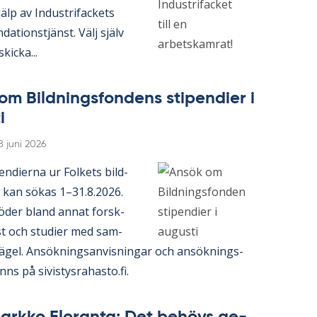
lp av In­du­stri­fac­kets
da­tions­tjänst. Välj själv
kic­ka...
om Bild­nings­fon­dens sti­pen­di­er i
i
Skriven
8 juni 2026
en­di­er­na ur Fol­kets bild­
 kan sö­kas 1–31.8.2026.
ö­der bland an­nat forsk­
t och stu­di­er med sam­
prä­gel. An­sök­nings­an­vis­ning­ar och an­sök­nings­
­ns på si­vis­tys­ra­has­to.fi.