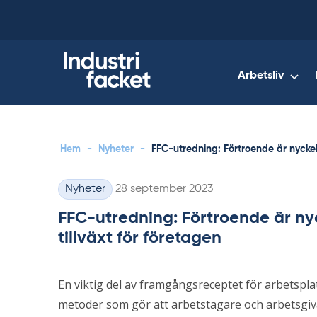
Skip
to
content
Arbetsliv
Hem
-
Nyheter
-
FFC-utredning: Förtroende är nyckeln 
Skriven
Nyheter
28 september 2023
Kategorier
FFC-utredning: Förtroende är nyc
tillväxt för företagen
En viktig del av framgångsreceptet för arbetspl
metoder som gör att arbetstagare och arbetsgiv