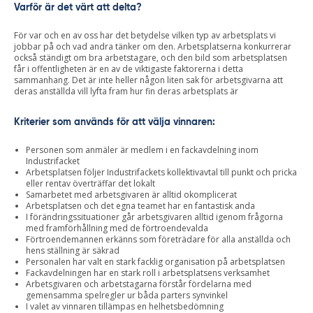
Varför är det värt att delta?
För var och en av oss har det betydelse vilken typ av arbetsplats vi
jobbar på och vad andra tänker om den. Arbetsplatserna konkurrerar
också ständigt om bra arbetstagare, och den bild som arbetsplatsen
får i offentligheten är en av de viktigaste faktorerna i detta
sammanhang. Det är inte heller någon liten sak för arbetsgivarna att
deras anställda vill lyfta fram hur fin deras arbetsplats är
Kriterier som används för att välja vinnaren:
Personen som anmäler är medlem i en fackavdelning inom
Industrifacket
Arbetsplatsen följer Industrifackets kollektivavtal till punkt och pricka
eller rentav överträffar det lokalt
Samarbetet med arbetsgivaren är alltid okomplicerat
Arbetsplatsen och det egna teamet har en fantastisk anda
I förändringssituationer går arbetsgivaren alltid igenom frågorna
med framförhållning med de förtroendevalda
Förtroendemannen erkänns som företrädare för alla anställda och
hens ställning är säkrad
Personalen har valt en stark facklig organisation på arbetsplatsen
Fackavdelningen har en stark roll i arbetsplatsens verksamhet
Arbetsgivaren och arbetstagarna förstår fördelarna med
gemensamma spelregler ur båda parters synvinkel
I valet av vinnaren tillämpas en helhetsbedömning