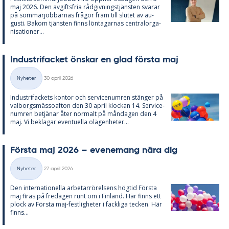
maj 2026. Den av­gifts­fria råd­giv­nings­tjäns­ten sva­rar
på som­mar­job­bar­nas frå­gor fram till slu­tet av au­
gusti. Bakom tjäns­ten fin­ns lön­ta­gar­nas cen­tral­or­ga­
ni­sa­tio­ner...
In­du­stri­fac­ket öns­kar en glad förs­ta maj
Skriven
Nyheter
30 april 2026
Kategorier
In­du­stri­fac­kets kon­tor och ser­vice­num­ren stäng­er på
val­borgs­mäs­so­af­ton den 30 april kloc­kan 14. Ser­vice­
num­ren be­tjä­nar åter nor­malt på mån­da­gen den 4
maj. Vi be­kla­gar even­tu­el­la olä­gen­he­ter...
Förs­ta maj 2026 – eve­ne­mang nära dig
Skriven
Nyheter
27 april 2026
Kategorier
Den in­ter­na­tio­nel­la ar­be­tar­rö­rel­sens hög­tid Förs­ta
maj fi­ras på fre­da­gen runt om i Fin­land. Här fin­ns ett
plock av Förs­ta maj-fest­lig­he­ter i fack­li­ga tec­ken. Här
fin­ns...