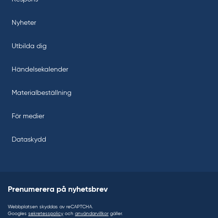
Nyheter
Utbilda dig
Händelsekalender
Materialbeställning
För medier
Dataskydd
Prenumerera på nyhetsbrev
Webbplatsen skyddas av reCAPTCHA.
Googles
sekretesspolicy
och
användarvillkor
gäller.