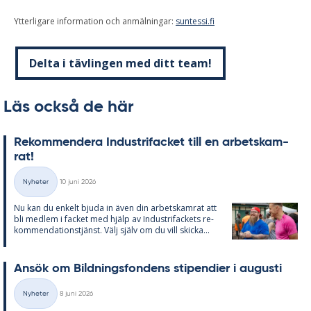
Ytterligare information och anmälningar:
suntessi.fi
Delta i tävlingen med ditt team!
Läs också de här
Re­kom­men­de­ra In­du­stri­fac­ket till en ar­bets­kam­
rat!
Skriven
Nyheter
10 juni 2026
Kategorier
Nu kan du en­kelt bju­da in även din ar­bets­kam­rat att
bli med­lem i fac­ket med hjälp av In­du­stri­fac­kets re­
kom­men­da­tions­tjänst. Välj själv om du vill skic­ka...
An­sök om Bild­nings­fon­dens sti­pen­di­er i au­gusti
Skriven
Nyheter
8 juni 2026
Kategorier