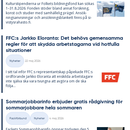
Kul­tursti­pen­di­er­na ur Fol­kets bild­nings­fond kan sö­kas
1–31.8.2026. Fon­den stö­der bland an­nat forsk­ning,
konst och stu­di­er med sam­häl­le­lig prä­gel. An­sök­
nings­an­vis­ning­ar och an­sök­nings­blan­kett fin­ns på si­
vis­tys­ra­has­to.fi.
FFC:s Jark­ko Elo­ran­ta: Det be­hö­vs ge­men­sam­ma
reg­ler för att skyd­da ar­bets­ta­gar­na vid hot­ful­la
si­tu­a­tio­ner
Skriven
Nyheter
22 maj 2026
Kategorier
I sitt tal in­för FFC:s re­pre­sen­tant­skap på­pe­ka­de FFC:s
ord­fö­ran­de Jark­ko Elo­ran­ta att en­skil­da ar­bets­ta­ga­re
inte själva ska vara tvung­na att av­gö­ra om de ska
följa...
Som­mar­job­ba­rin­fo er­bju­der gra­tis råd­giv­ning för
som­mar­job­ba­re hela som­ma­ren
Skriven
Fackförbund
Nyheter
4 maj 2026
Kategorier
Fac­kets Som­mar­job­ba­rin­fo öpp­nar tis­da­gen den 5