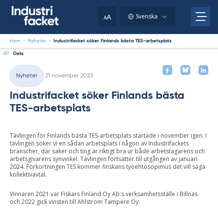
Skip
to
A
Svenska
A
content
Hem
-
Nyheter
-
Industrifacket söker Finlands bästa TES-arbetsplats
Dela
Skriven
Nyheter
21 november 2023
Kategorier
Industrifacket söker Finlands bästa
TES-arbetsplats
Tävlingen för Finlands bästa TES-arbetsplats startade i november igen. I
tävlingen söker vi en sådan arbetsplats i någon av Industrifackets
branscher, där saker och ting är riktigt bra ur både arbetstagarens och
arbetsgivarens synvinkel. Tävlingen fortsätter till utgången av januari
2024. Förkortningen TES kommer finskans työehtosopimus det vill säga
kollektivavtal.
Vinnaren 2021 var Fiskars Finland Oy Ab:s verksamhetsställe i Billnäs
och 2022 gick vinsten till Ahlstrom Tampere Oy.