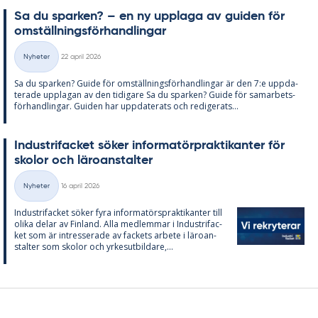
Sa du spar­ken? – en ny upp­laga av gui­den för
om­ställ­nings­för­hand­ling­ar
Skriven
Nyheter
22 april 2026
Kategorier
Sa du spar­ken? Guide för om­ställ­nings­för­hand­ling­ar är den 7:e upp­da­
te­ra­de upp­la­gan av den ti­di­ga­re Sa du spar­ken? Guide för sam­ar­bets­
för­hand­ling­ar. Gui­den har upp­da­te­ra­ts och re­di­ge­ra­ts...
In­du­stri­fac­ket sö­ker in­for­ma­törprak­ti­kan­ter för
sko­lor och läro­an­stal­ter
Skriven
Nyheter
16 april 2026
Kategorier
In­du­stri­fac­ket sö­ker fyra in­for­ma­tör­sprak­ti­kan­ter till
oli­ka de­lar av Fin­land. Alla med­lem­mar i In­du­stri­fac­
ket som är in­tres­se­ra­de av fac­kets ar­bete i läro­an­
stal­ter som sko­lor och yr­kes­ut­bil­da­re,...