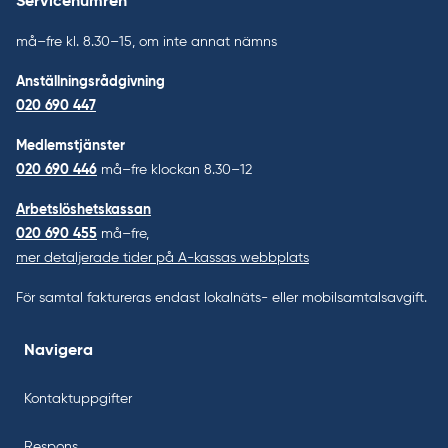
Servicenumren
må–fre kl. 8.30–15, om inte annat nämns
Anställningsrådgivning
020 690 447
Medlemstjänster
020 690 446
må–fre klockan 8.30–12
Arbetslöshetskassan
020 690 455
må–fre,
mer detaljerade tider på A-kassas webbplats
För samtal faktureras endast lokalnäts- eller mobilsamtalsavgift.
Navigera
Kontaktuppgifter
Respons