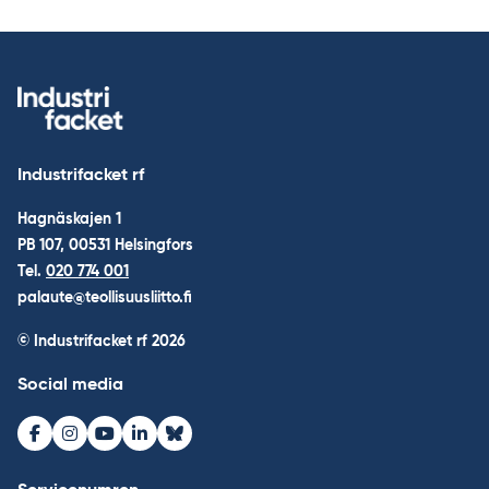
Industrifacket rf
Hagnäskajen 1
PB 107, 00531 Helsingfors
Tel.
020 774 001
palaute@teollisuusliitto.fi
© Industrifacket rf
2026
Social media
Facebook
Instagram
Youtube
LinkedIn
Bluesky