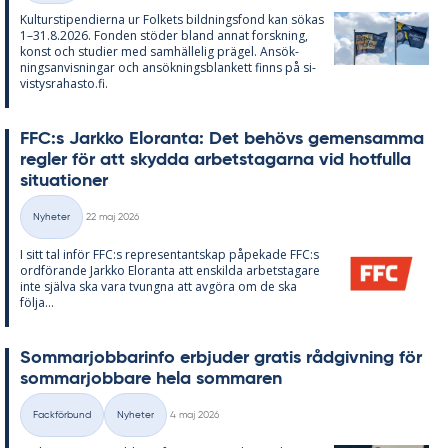
Kul­tursti­pen­di­er­na ur Fol­kets bild­nings­fond kan sö­kas
1–31.8.2026. Fon­den stö­der bland an­nat forsk­ning,
konst och stu­di­er med sam­häl­le­lig prä­gel. An­sök­
nings­an­vis­ning­ar och an­sök­nings­blan­kett fin­ns på si­
vis­tys­ra­has­to.fi.
FFC:s Jark­ko Elo­ran­ta: Det be­hö­vs ge­men­sam­ma
reg­ler för att skyd­da ar­bets­ta­gar­na vid hot­ful­la
si­tu­a­tio­ner
Skriven
Nyheter
22 maj 2026
Kategorier
I sitt tal in­för FFC:s re­pre­sen­tant­skap på­pe­ka­de FFC:s
ord­fö­ran­de Jark­ko Elo­ran­ta att en­skil­da ar­bets­ta­ga­re
inte själva ska vara tvung­na att av­gö­ra om de ska
följa...
Som­mar­job­ba­rin­fo er­bju­der gra­tis råd­giv­ning för
som­mar­job­ba­re hela som­ma­ren
Skriven
Fackförbund
Nyheter
4 maj 2026
Kategorier