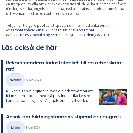
en tredjedel av alla artiklar ska översättas till de olika ”Hermes-språken”
(finska, svenska, engelska, estniska, ryska, ukrainska, polska, rumänska
och vietnamesiska) och publiceras på webben.
Tekijä har tidigare publicerat specialnummer med olika teman, t.
ex
samhällspåverkan 8/23
,
organisationsverksamhet
8/2022
,
intressebevakning 8/2021
och
yrkesutbildning 8/2020
.
Läs också de här
Re­kom­men­de­ra In­du­stri­fac­ket till en ar­bets­kam­
rat!
Skriven
Nyheter
10 juni 2026
Kategorier
Nu kan du en­kelt bju­da in även din ar­bets­kam­rat att
bli med­lem i fac­ket med hjälp av In­du­stri­fac­kets re­
kom­men­da­tions­tjänst. Välj själv om du vill skic­ka...
An­sök om Bild­nings­fon­dens sti­pen­di­er i au­gusti
Skriven
Nyheter
8 juni 2026
Kategorier