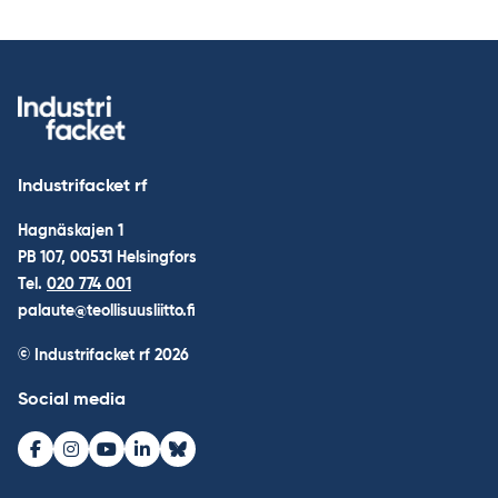
Industrifacket rf
Hagnäskajen 1
PB 107, 00531 Helsingfors
Tel.
020 774 001
palaute@teollisuusliitto.fi
© Industrifacket rf
2026
Social media
Facebook
Instagram
Youtube
LinkedIn
Bluesky