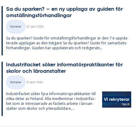
Sa du spar­ken? – en ny upp­laga av gui­den för
om­ställ­nings­för­hand­ling­ar
Skriven
Nyheter
22 april 2026
Kategorier
Sa du spar­ken? Guide för om­ställ­nings­för­hand­ling­ar är den 7:e upp­da­
te­ra­de upp­la­gan av den ti­di­ga­re Sa du spar­ken? Guide för sam­ar­bets­
för­hand­ling­ar. Gui­den har upp­da­te­ra­ts och re­di­ge­ra­ts...
In­du­stri­fac­ket sö­ker in­for­ma­törprak­ti­kan­ter för
sko­lor och läro­an­stal­ter
Skriven
Nyheter
16 april 2026
Kategorier
In­du­stri­fac­ket sö­ker fyra in­for­ma­tör­sprak­ti­kan­ter till
oli­ka de­lar av Fin­land. Alla med­lem­mar i In­du­stri­fac­
ket som är in­tres­se­ra­de av fac­kets ar­bete i läro­an­
stal­ter som sko­lor och yr­kes­ut­bil­da­re,...