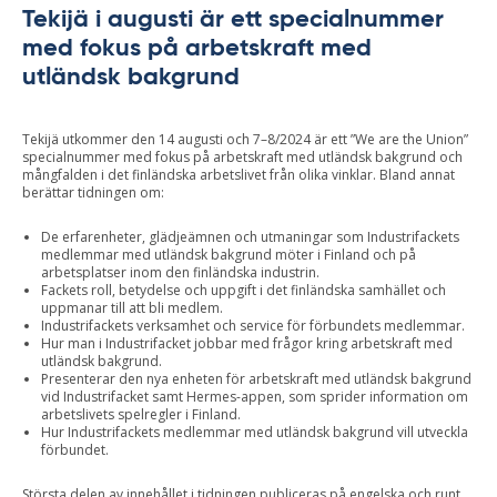
Tekijä i augusti är ett specialnummer
med fokus på arbetskraft med
utländsk bakgrund
Tekijä utkommer den 14 augusti och 7–8/2024 är ett ”We are the Union”
specialnummer med fokus på arbetskraft med utländsk bakgrund och
mångfalden i det finländska arbetslivet från olika vinklar. Bland annat
berättar tidningen om:
De erfarenheter, glädjeämnen och utmaningar som Industrifackets
medlemmar med utländsk bakgrund möter i Finland och på
arbetsplatser inom den finländska industrin.
Fackets roll, betydelse och uppgift i det finländska samhället och
uppmanar till att bli medlem.
Industrifackets verksamhet och service för förbundets medlemmar.
Hur man i Industrifacket jobbar med frågor kring arbetskraft med
utländsk bakgrund.
Presenterar den nya enheten för arbetskraft med utländsk bakgrund
vid Industrifacket samt Hermes-appen, som sprider information om
arbetslivets spelregler i Finland.
Hur Industrifackets medlemmar med utländsk bakgrund vill utveckla
förbundet.
Största delen av innehållet i tidningen publiceras på engelska och runt