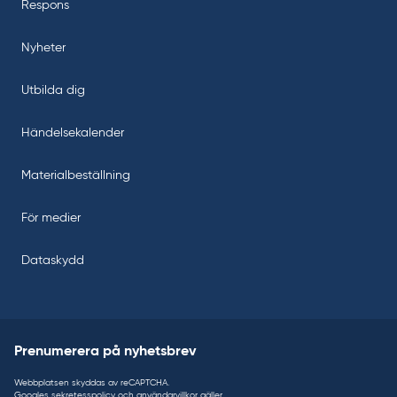
Respons
Nyheter
Utbilda dig
Händelsekalender
Materialbeställning
För medier
Dataskydd
Prenumerera på nyhetsbrev
Webbplatsen skyddas av reCAPTCHA.
Googles
sekretesspolicy
och
användarvillkor
gäller.