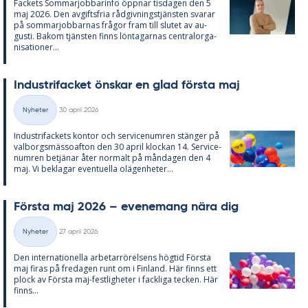
Fac­kets Som­mar­job­ba­rin­fo öpp­nar tis­da­gen den 5
maj 2026. Den av­gifts­fria råd­giv­nings­tjäns­ten sva­rar
på som­mar­job­bar­nas frå­gor fram till slu­tet av au­
gusti. Bakom tjäns­ten fin­ns lön­ta­gar­nas cen­tral­or­ga­
ni­sa­tio­ner...
In­du­stri­fac­ket öns­kar en glad förs­ta maj
Skriven
Nyheter
30 april 2026
Kategorier
In­du­stri­fac­kets kon­tor och ser­vice­num­ren stäng­er på
val­borgs­mäs­so­af­ton den 30 april kloc­kan 14. Ser­vice­
num­ren be­tjä­nar åter nor­malt på mån­da­gen den 4
maj. Vi be­kla­gar even­tu­el­la olä­gen­he­ter...
Förs­ta maj 2026 – eve­ne­mang nära dig
Skriven
Nyheter
27 april 2026
Kategorier
Den in­ter­na­tio­nel­la ar­be­tar­rö­rel­sens hög­tid Förs­ta
maj fi­ras på fre­da­gen runt om i Fin­land. Här fin­ns ett
plock av Förs­ta maj-fest­lig­he­ter i fack­li­ga tec­ken. Här
fin­ns...