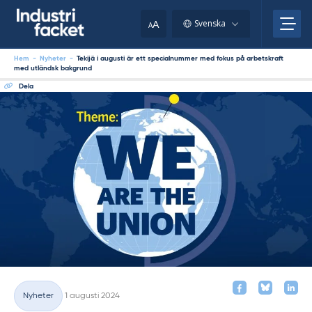
Skip
to
A
Svenska
A
content
Hem
-
Nyheter
-
Tekijä i augusti är ett specialnummer med fokus på arbetskraft
med utländsk bakgrund
Dela
Skriven
Nyheter
1 augusti 2024
Kategorier