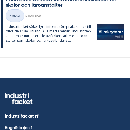
sko­lor och läro­an­stal­ter
Skriven
Nyheter
16 april 2026
Kategorier
In­du­stri­fac­ket sö­ker fyra in­for­ma­tör­sprak­ti­kan­ter till
oli­ka de­lar av Fin­land. Alla med­lem­mar i In­du­stri­fac­
ket som är in­tres­se­ra­de av fac­kets ar­bete i läro­an­
stal­ter som sko­lor och yr­kes­ut­bil­da­re,...
Industrifacket rf
Hagnäskajen 1