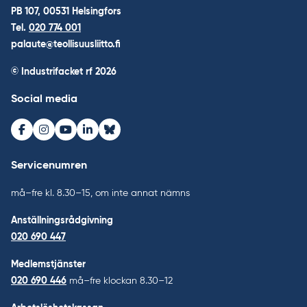
PB 107, 00531 Helsingfors
Tel.
020 774 001
palaute@teollisuusliitto.fi
© Industrifacket rf
2026
Social media
Facebook
Instagram
Youtube
LinkedIn
Bluesky
Servicenumren
må–fre kl. 8.30–15, om inte annat nämns
Anställningsrådgivning
020 690 447
Medlemstjänster
020 690 446
må–fre klockan 8.30–12