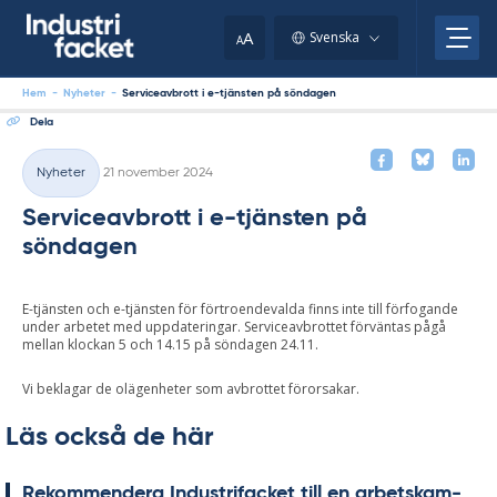
Skip
to
A
Svenska
A
content
Hem
-
Nyheter
-
Serviceavbrott i e-tjänsten på söndagen
Dela
Skriven
Nyheter
21 november 2024
Kategorier
Serviceavbrott i e-tjänsten på
söndagen
E-tjänsten och e-tjänsten för förtroendevalda finns inte till förfogande
under arbetet med uppdateringar. Serviceavbrottet förväntas pågå
mellan klockan 5 och 14.15 på söndagen 24.11.
Vi beklagar de olägenheter som avbrottet förorsakar.
Läs också de här
Re­kom­men­de­ra In­du­stri­fac­ket till en ar­bets­kam­