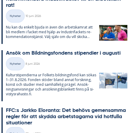
rat!
Skriven
Nyheter
10 juni 2026
Kategorier
Nu kan du en­kelt bju­da in även din ar­bets­kam­rat att
bli med­lem i fac­ket med hjälp av In­du­stri­fac­kets re­
kom­men­da­tions­tjänst. Välj själv om du vill skic­ka...
An­sök om Bild­nings­fon­dens sti­pen­di­er i au­gusti
Skriven
Nyheter
8 juni 2026
Kategorier
Kul­tursti­pen­di­er­na ur Fol­kets bild­nings­fond kan sö­kas
1–31.8.2026. Fon­den stö­der bland an­nat forsk­ning,
konst och stu­di­er med sam­häl­le­lig prä­gel. An­sök­
nings­an­vis­ning­ar och an­sök­nings­blan­kett fin­ns på si­
vis­tys­ra­has­to.fi.
FFC:s Jark­ko Elo­ran­ta: Det be­hö­vs ge­men­sam­ma
reg­ler för att skyd­da ar­bets­ta­gar­na vid hot­ful­la
si­tu­a­tio­ner
Skriven