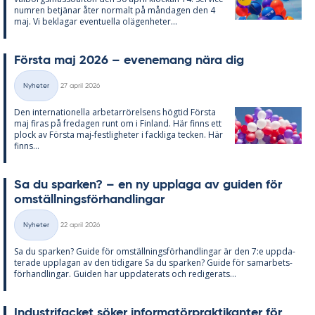
num­ren be­tjä­nar åter nor­malt på mån­da­gen den 4
maj. Vi be­kla­gar even­tu­el­la olä­gen­he­ter...
Förs­ta maj 2026 – eve­ne­mang nära dig
Skriven
Nyheter
27 april 2026
Kategorier
Den in­ter­na­tio­nel­la ar­be­tar­rö­rel­sens hög­tid Förs­ta
maj fi­ras på fre­da­gen runt om i Fin­land. Här fin­ns ett
plock av Förs­ta maj-fest­lig­he­ter i fack­li­ga tec­ken. Här
fin­ns...
Sa du spar­ken? – en ny upp­laga av gui­den för
om­ställ­nings­för­hand­ling­ar
Skriven
Nyheter
22 april 2026
Kategorier
Sa du spar­ken? Guide för om­ställ­nings­för­hand­ling­ar är den 7:e upp­da­
te­ra­de upp­la­gan av den ti­di­ga­re Sa du spar­ken? Guide för sam­ar­bets­
för­hand­ling­ar. Gui­den har upp­da­te­ra­ts och re­di­ge­ra­ts...
In­du­stri­fac­ket sö­ker in­for­ma­törprak­ti­kan­ter för