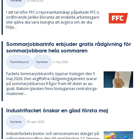
Nyheter
22 maj 2026
Kategorier
I sitt tal in­för FFC:s re­pre­sen­tant­skap på­pe­ka­de FFC:s
ord­fö­ran­de Jark­ko Elo­ran­ta att en­skil­da ar­bets­ta­ga­re
inte själva ska vara tvung­na att av­gö­ra om de ska
följa...
Som­mar­job­ba­rin­fo er­bju­der gra­tis råd­giv­ning för
som­mar­job­ba­re hela som­ma­ren
Skriven
Fackförbund
Nyheter
4 maj 2026
Kategorier
Fac­kets Som­mar­job­ba­rin­fo öpp­nar tis­da­gen den 5
maj 2026. Den av­gifts­fria råd­giv­nings­tjäns­ten sva­rar
på som­mar­job­bar­nas frå­gor fram till slu­tet av au­
gusti. Bakom tjäns­ten fin­ns lön­ta­gar­nas cen­tral­or­ga­
ni­sa­tio­ner...
In­du­stri­fac­ket öns­kar en glad förs­ta maj
Skriven
Nyheter
30 april 2026
Kategorier
In­du­stri­fac­kets kon­tor och ser­vice­num­ren stäng­er på
val­borgs­mäs­so­af­ton den 30 april kloc­kan 14. Ser­vice­