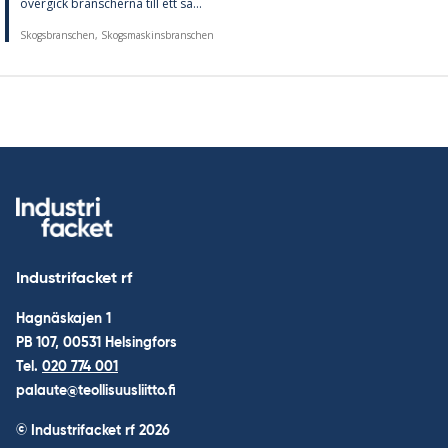
över­gick bran­scher­na till ett så...
Skogsbranschen, Skogsmaskinsbranschen
Industrifacket rf
Hagnäskajen 1
PB 107, 00531 Helsingfors
Tel.
020 774 001
palaute@teollisuusliitto.fi
© Industrifacket rf
2026