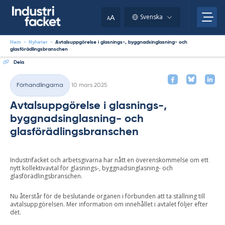
Skip
to
A
Svenska
A
content
Hem
-
Nyheter
-
Avtalsuppgörelse i glasnings-, byggnadsinglasning- och
glasförädlingsbranschen
Dela
Skriven
Förhandlingarna
10 mars 2025
Kategorier
Avtalsuppgörelse i glasnings-,
byggnadsinglasning- och
glasförädlingsbranschen
Industrifacket och arbetsgivarna har nått en överenskommelse om ett
nytt kollektivavtal för glasnings-, byggnadsinglasning- och
glasförädlingsbranschen.
Nu återstår för de beslutande organen i förbunden att ta ställning till
avtalsuppgörelsen. Mer information om innehållet i avtalet följer efter
det.