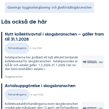
Glasnings- byggnadsinglasning- och glasförädlingsbranschen
Läs också de här
Nytt kol­lek­tivav­tal i skogs­branschen – gäl­ler fram
till 31.1.2028
Skriven
Förhandlingarna
6 maj 2026
Kategorier
Av­tals­par­ter­na har god­känt ett nytt all­mänt bin­dan­de
kol­lek­tivav­tal för skogs­branschen. Av­tal­s­pe­ri­o­den är
två år och av­ta­let gäl­ler 1.2.2026–31.1.2028. Här ne­
dan fin­ns in­ne­hål­let i av­ta­let i...
Skogsbranschen
Av­tals­upp­gö­rel­se i skogs­branschen
Skriven
Förhandlingarna
14 april 2026
Kategorier
Kol­lek­tivav­tals­för­hand­ling­ar­na inom skogs­branschen
re­sul­te­ra­de mån­da­gen den 13 april i ett för­hand­lings­