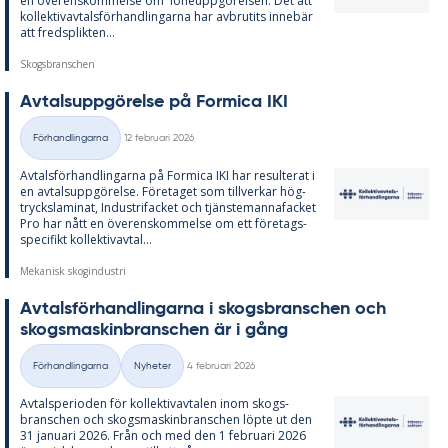
en över­ens­kom­mel­se om lö­ne­upp­gö­rel­sen. Det att
kol­lek­tivav­tals­för­hand­ling­ar­na har av­bru­ti­ts in­ne­bär
att freds­plik­ten...
Skogsbranschen
Av­tals­upp­gö­rel­se på For­mica IKI
Skriven
Förhandlingarna
12 februari 2026
Kategorier
Av­tals­för­hand­ling­ar­na på For­mica IKI har re­sul­te­rat i
en av­tals­upp­gö­rel­se. Fö­re­ta­get som till­ver­kar hög­
tryck­sla­mi­nat, In­du­stri­fac­ket och tjäns­te­manna­fac­ket
Pro har nått en över­ens­kom­mel­se om ett fö­re­tags­
spe­ci­fikt kol­lek­tivav­tal...
Mekanisk skogindustri
Av­tals­för­hand­ling­ar­na i skogs­branschen och
skogs­ma­skin­branschen är i gång
Skriven
Förhandlingarna
Nyheter
4 februari 2026
Kategorier
Av­tal­s­pe­ri­o­den för kol­lek­tivav­ta­len inom skogs­
branschen och skogs­ma­skin­branschen löp­te ut den
31 ja­nu­ari 2026. Från och med den 1 feb­ru­ari 2026