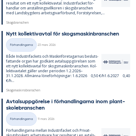
re­sul­tat om ett nytt kol­lek­tivav­tal. In­du­stri­fac­ket för­
hand­lar om an­ställ­nings­vill­ko­ren i skogs­branschen
med Lands­byg­dens ar­bets­gi­var­för­bund, Forst­sty­rel­sen,...
Skogsbranschen
Nytt kol­lek­tivav­tal för skogs­ma­skin­branschen
Skriven
Förhandlingarna
23 mars 2026
Kategorier
Både In­du­stri­fac­kets och Ma­skin­fö­re­ta­gar­nas be­sluts­
fat­tan­de or­gan har god­känt av­tals­upp­gö­rel­sen som
ett nytt kol­lek­tivav­tal för skogs­ma­skin­branschen. Kol­
lek­tivav­ta­let gäl­ler un­der pe­ri­o­den 1.2.2026–
31.1.2028. All­män­na lö­ne­för­höj­ning­ar: 1.6.2026 0,50 €/h1.6.2027 0,40
€/h...
Skogsmaskinsbranschen
Av­tals­upp­gö­rel­se i för­hand­ling­ar­na inom plant­
sko­lebranschen
Skriven
Förhandlingarna
11 mars 2026
Kategorier
För­hand­ling­ar­na mel­lan In­du­stri­fac­ket och Pri­vat­
skogs­bru­kets ar­bets­gi­va­re har re­sul­te­rat i en av­tals­