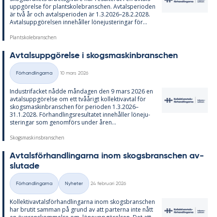
upp­gö­rel­se för plant­sko­lebranschen. Av­tal­s­pe­ri­o­den
är två år och av­tal­s­pe­ri­o­den är 1.3.2026–28.2.2028.
Av­tals­upp­gö­rel­sen in­ne­hål­ler lö­ne­ju­ste­ring­ar för...
Plantskolebranschen
Av­tals­upp­gö­rel­se i skogs­ma­skin­branschen
Skriven
Förhandlingarna
10 mars 2026
Kategorier
In­du­stri­fac­ket nåd­de mån­da­gen den 9 mars 2026 en
av­tals­upp­gö­rel­se om ett tvåå­ri­gt kol­lek­tivav­tal för
skogs­ma­skin­branschen för pe­ri­o­den 1.3.2026–
31.1.2028. För­hand­lings­re­sul­ta­tet in­ne­hål­ler lö­ne­ju­
ste­ring­ar som ge­nom­förs un­der åren...
Skogsmaskinsbranschen
Av­tals­för­hand­ling­ar­na inom skogs­branschen av­
slu­ta­de
Skriven
Förhandlingarna
Nyheter
24 februari 2026
Kategorier
Kol­lek­tivav­tals­för­hand­ling­ar­na inom skogs­branschen
har bru­tit sam­man på grund av att par­ter­na inte nått