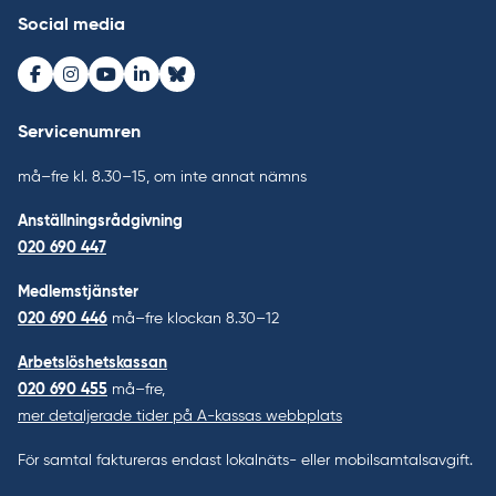
Social media
Facebook
Instagram
Youtube
LinkedIn
Bluesky
Servicenumren
må–fre kl. 8.30–15, om inte annat nämns
Anställningsrådgivning
020 690 447
Medlemstjänster
020 690 446
må–fre klockan 8.30–12
Arbetslöshetskassan
020 690 455
må–fre,
mer detaljerade tider på A-kassas webbplats
För samtal faktureras endast lokalnäts- eller mobilsamtalsavgift.