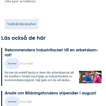
olika typer av tvätterier.
Textilvårdsbranschen
Läs också de här
Re­kom­men­de­ra In­du­stri­fac­ket till en ar­bets­kam­
rat!
Skriven
Nyheter
10 juni 2026
Kategorier
Nu kan du en­kelt bju­da in även din ar­bets­kam­rat att
bli med­lem i fac­ket med hjälp av In­du­stri­fac­kets re­
kom­men­da­tions­tjänst. Välj själv om du vill skic­ka...
An­sök om Bild­nings­fon­dens sti­pen­di­er i au­gusti
Skriven
Nyheter
8 juni 2026
Kategorier