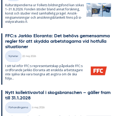
Kul­tursti­pen­di­er­na ur Fol­kets bild­nings­fond kan sö­kas
1–31.8.2026. Fon­den stö­der bland an­nat forsk­ning,
konst och stu­di­er med sam­häl­le­lig prä­gel. An­sök­
nings­an­vis­ning­ar och an­sök­nings­blan­kett fin­ns på si­
vis­tys­ra­has­to.fi.
FFC:s Jark­ko Elo­ran­ta: Det be­hö­vs ge­men­sam­ma
reg­ler för att skyd­da ar­bets­ta­gar­na vid hot­ful­la
si­tu­a­tio­ner
Skriven
Nyheter
22 maj 2026
Kategorier
I sitt tal in­för FFC:s re­pre­sen­tant­skap på­pe­ka­de FFC:s
ord­fö­ran­de Jark­ko Elo­ran­ta att en­skil­da ar­bets­ta­ga­re
inte själva ska vara tvung­na att av­gö­ra om de ska
följa...
Nytt kol­lek­tivav­tal i skogs­branschen – gäl­ler fram
till 31.1.2028
Skriven
Förhandlingarna
6 maj 2026
Kategorier