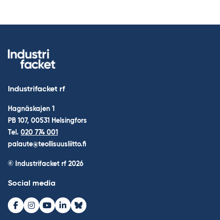
Industrifacket rf
Hagnäskajen 1
PB 107, 00531 Helsingfors
Tel.
020 774 001
palaute@teollisuusliitto.fi
© Industrifacket rf
2026
Social media
Facebook
Instagram
Youtube
LinkedIn
Bluesky