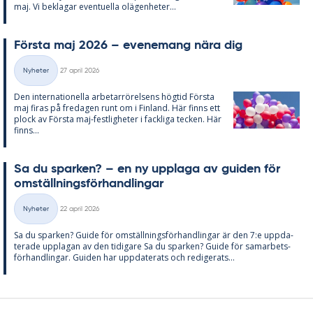
maj. Vi be­kla­gar even­tu­el­la olä­gen­he­ter...
Förs­ta maj 2026 – eve­ne­mang nära dig
Skriven
Nyheter
27 april 2026
Kategorier
Den in­ter­na­tio­nel­la ar­be­tar­rö­rel­sens hög­tid Förs­ta
maj fi­ras på fre­da­gen runt om i Fin­land. Här fin­ns ett
plock av Förs­ta maj-fest­lig­he­ter i fack­li­ga tec­ken. Här
fin­ns...
Sa du spar­ken? – en ny upp­laga av gui­den för
om­ställ­nings­för­hand­ling­ar
Skriven
Nyheter
22 april 2026
Kategorier
Sa du spar­ken? Guide för om­ställ­nings­för­hand­ling­ar är den 7:e upp­da­
te­ra­de upp­la­gan av den ti­di­ga­re Sa du spar­ken? Guide för sam­ar­bets­
för­hand­ling­ar. Gui­den har upp­da­te­ra­ts och re­di­ge­ra­ts...