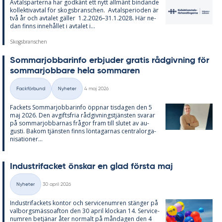
Av­tals­par­ter­na har god­känt ett nytt all­mänt bin­dan­de
kol­lek­tivav­tal för skogs­branschen. Av­tal­s­pe­ri­o­den är
två år och av­ta­let gäl­ler 1.2.2026–31.1.2028. Här ne­
dan fin­ns in­ne­hål­let i av­ta­let i...
Skogsbranschen
Som­mar­job­ba­rin­fo er­bju­der gra­tis råd­giv­ning för
som­mar­job­ba­re hela som­ma­ren
Skriven
Fackförbund
Nyheter
4 maj 2026
Kategorier
Fac­kets Som­mar­job­ba­rin­fo öpp­nar tis­da­gen den 5
maj 2026. Den av­gifts­fria råd­giv­nings­tjäns­ten sva­rar
på som­mar­job­bar­nas frå­gor fram till slu­tet av au­
gusti. Bakom tjäns­ten fin­ns lön­ta­gar­nas cen­tral­or­ga­
ni­sa­tio­ner...
In­du­stri­fac­ket öns­kar en glad förs­ta maj
Skriven
Nyheter
30 april 2026
Kategorier
In­du­stri­fac­kets kon­tor och ser­vice­num­ren stäng­er på
val­borgs­mäs­so­af­ton den 30 april kloc­kan 14. Ser­vice­
num­ren be­tjä­nar åter nor­malt på mån­da­gen den 4