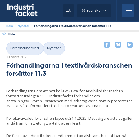
Skip
to
A
Svenska
A
content
Hem
-
Nyheter
-
Förhandlingarna i textilvårdsbranschen forsätter 11.3
Dela
Förhandlingarna
Nyheter
Kategorier
Skriven
10 mars 2025
Förhandlingarna i textilvårdsbranschen
forsätter 11.3
Förhandlingarna om ett nytt kollektivavtal för textilvårdsbranschen
fortsätter tisdagen 11.3. Industrifacket förhandlar om
anställningsvillkoren i branschen med arbetsgivarna som representeras
av Textilvårdsförbundet rf. och servicearbetsgivarna Palta.
Kollektivavtalet i branschen löpte ut 31.1.2025. Det tidigare avtalet gäller
ändå fram till att ett nytt avtal träder i kraft.
De flesta av Industrifackets medlemmar i avtalsbranschen jobbar på