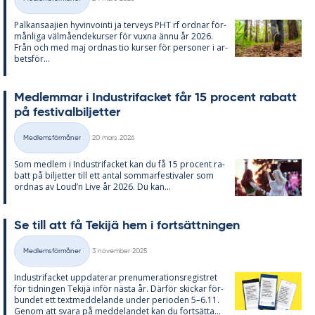
Kategorier
Pal­kan­saa­ji­en hy­vin­vo­in­ti ja ter­veys PHT rf ord­nar för­
mån­li­ga väl­må­en­de­kur­ser för vux­na ännu år 2026.
Från och med maj ord­nas tio kur­ser för per­so­ner i ar­
bets­för...
Med­lem­mar i In­du­stri­fac­ket får 15 pro­cent ra­ba­tt
på fes­ti­val­bil­jet­ter
Skriven
Medlemsförmåner
20 mars 2026
Kategorier
Som med­lem i In­du­stri­fac­ket kan du få 15 pro­cent ra­
ba­tt på bil­jet­ter till ett an­tal som­mar­fes­ti­va­ler som
ord­nas av Loud’n Live år 2026. Du kan...
Se till att få Te­kijä hem i fort­sätt­ning­en
Skriven
Medlemsförmåner
3 november 2025
Kategorier
In­du­stri­fac­ket upp­da­te­rar pre­nu­me­ra­tions­re­gist­ret
för tid­ning­en Te­kijä in­för näs­ta år. Där­för skic­kar för­
bun­det ett text­med­de­lan­de un­der pe­ri­o­den 5–6.11.
Ge­nom att sva­ra på med­de­lan­det kan du fort­sät­ta...