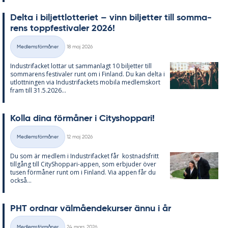
Del­ta i bil­jett­lot­te­ri­et – vinn bil­jet­ter till som­ma­
rens topp­fes­ti­va­ler 2026!
Skriven
Medlemsförmåner
18 maj 2026
Kategorier
In­du­stri­fac­ket lot­tar ut sam­man­lagt 10 bil­jet­ter till
som­ma­rens fes­ti­va­ler runt om i Fin­land. Du kan del­ta i
ut­lott­ning­en via In­du­stri­fac­kets mo­bi­la med­lems­kort
fram till 31.5.2026...
Kol­la dina för­må­ner i Ci­tys­hop­pari!
Skriven
Medlemsförmåner
12 maj 2026
Kategorier
Du som är med­lem i In­du­stri­fac­ket får kost­nads­fri­tt
till­gång till Ci­tyS­hop­pari-ap­pen, som er­bju­der över
tu­sen för­må­ner runt om i Fin­land. Via ap­pen får du
också...
PHT ord­nar väl­må­en­de­kur­ser ännu i år
Skriven
Medlemsförmåner
24 mars 2026