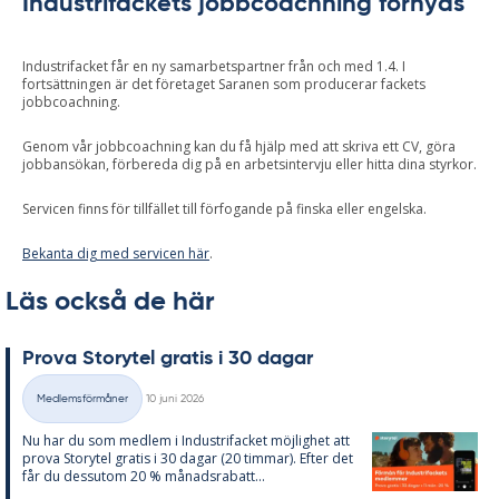
Industrifackets jobbcoachning förnyas
Industrifacket får en ny samarbetspartner från och med 1.4. I
fortsättningen är det företaget Saranen som producerar fackets
jobbcoachning.
Genom vår jobbcoachning kan du få hjälp med att skriva ett CV, göra
jobbansökan, förbereda dig på en arbetsintervju eller hitta dina styrkor.
Servicen finns för tillfället till förfogande på finska eller engelska.
Bekanta dig med servicen här
.
Läs också de här
Prova Sto­ry­tel gra­tis i 30 da­gar
Skriven
Medlemsförmåner
10 juni 2026
Kategorier
Nu har du som med­lem i In­du­stri­fac­ket möj­lig­het att
prova Sto­ry­tel gra­tis i 30 da­gar (20 tim­mar). Ef­ter det
får du dess­utom 20 % må­nads­ra­ba­tt...