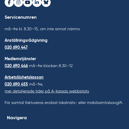
Facebook
Instagram
Youtube
LinkedIn
Bluesky
Servicenumren
må–fre kl. 8.30–15, om inte annat nämns
Anställningsrådgivning
020 690 447
Medlemstjänster
020 690 446
må–fre klockan 8.30–12
Arbetslöshetskassan
020 690 455
må–fre,
mer detaljerade tider på A-kassas webbplats
För samtal faktureras endast lokalnäts- eller mobilsamtalsavgift.
Navigera