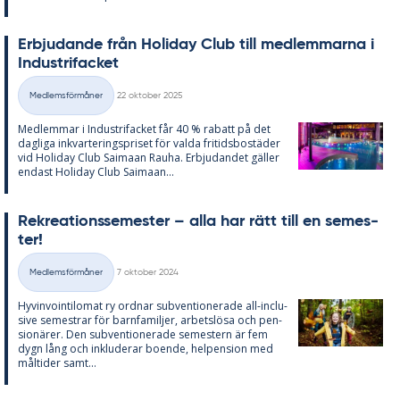
Er­bju­dan­de från Ho­li­day Club till med­lem­mar­na i
In­du­stri­fac­ket
Skriven
Medlemsförmåner
22 oktober 2025
Kategorier
Med­lem­mar i In­du­stri­fac­ket får 40 % ra­ba­tt på det
dag­li­ga in­kvar­te­rings­pri­set för val­da fri­tids­bo­stä­der
vid Ho­li­day Club Sa­i­maan Rau­ha. Er­bju­dan­det gäl­ler
en­dast Ho­li­day Club Sa­i­maan...
Re­kre­a­tions­se­mes­ter – alla har rätt till en se­mes­
ter!
Skriven
Medlemsförmåner
7 oktober 2024
Kategorier
Hy­vin­vo­in­tilo­mat ry ord­nar sub­ven­tio­ne­ra­de all-in­clu­
sive se­mestrar för barn­fa­mil­jer, ar­bets­lö­sa och pen­
sio­nä­rer. Den sub­ven­tio­ne­ra­de se­mestern är fem
dygn lång och in­klu­de­rar bo­en­de, hel­pen­sion med
mål­ti­der samt...