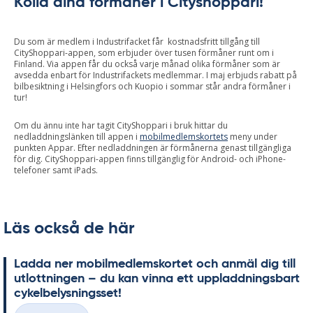
Kolla dina förmåner i Cityshoppari!
Du som är medlem i Industrifacket får kostnadsfritt tillgång till
CityShoppari-appen, som erbjuder över tusen förmåner runt om i
Finland. Via appen får du också varje månad olika förmåner som är
avsedda enbart för Industrifackets medlemmar. I maj erbjuds rabatt på
bilbesiktning i Helsingfors och Kuopio i sommar står andra förmåner i
tur!
Om du ännu inte har tagit CityShoppari i bruk hittar du
nedladdningslänken till appen i
mobilmedlemskortets
meny under
punkten Appar. Efter nedladdningen är förmånerna genast tillgängliga
för dig. CityShoppari-appen finns tillgänglig för Android- och iPhone-
telefoner samt iPads.
Läs också de här
Lad­da ner mo­bil­med­lems­kor­tet och an­mäl dig till
ut­lott­ning­en – du kan vin­na ett upp­ladd­nings­bart
cy­kel­be­lys­nings­set!
Skriven