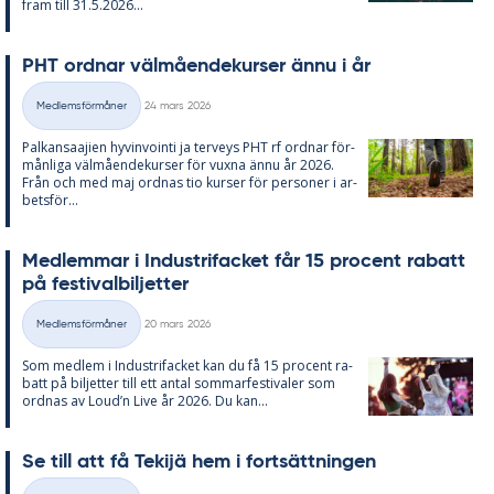
fram till 31.5.2026...
PHT ord­nar väl­må­en­de­kur­ser ännu i år
Skriven
Medlemsförmåner
24 mars 2026
Kategorier
Pal­kan­saa­ji­en hy­vin­vo­in­ti ja ter­veys PHT rf ord­nar för­
mån­li­ga väl­må­en­de­kur­ser för vux­na ännu år 2026.
Från och med maj ord­nas tio kur­ser för per­so­ner i ar­
bets­för...
Med­lem­mar i In­du­stri­fac­ket får 15 pro­cent ra­ba­tt
på fes­ti­val­bil­jet­ter
Skriven
Medlemsförmåner
20 mars 2026
Kategorier
Som med­lem i In­du­stri­fac­ket kan du få 15 pro­cent ra­
ba­tt på bil­jet­ter till ett an­tal som­mar­fes­ti­va­ler som
ord­nas av Loud’n Live år 2026. Du kan...
Se till att få Te­kijä hem i fort­sätt­ning­en
Skriven