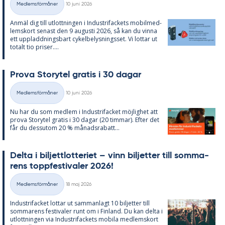
Medlemsförmåner
10 juni 2026
Kategorier
An­mäl dig till ut­lott­ning­en i In­du­stri­fac­kets mo­bil­med­
lems­kort se­nast den 9 au­gusti 2026, så kan du vin­na
ett upp­ladd­nings­bart cy­kel­be­lys­nings­set. Vi lot­tar ut
to­talt tio pri­ser....
Prova Sto­ry­tel gra­tis i 30 da­gar
Skriven
Medlemsförmåner
10 juni 2026
Kategorier
Nu har du som med­lem i In­du­stri­fac­ket möj­lig­het att
prova Sto­ry­tel gra­tis i 30 da­gar (20 tim­mar). Ef­ter det
får du dess­utom 20 % må­nads­ra­ba­tt...
Del­ta i bil­jett­lot­te­ri­et – vinn bil­jet­ter till som­ma­
rens topp­fes­ti­va­ler 2026!
Skriven
Medlemsförmåner
18 maj 2026
Kategorier
In­du­stri­fac­ket lot­tar ut sam­man­lagt 10 bil­jet­ter till
som­ma­rens fes­ti­va­ler runt om i Fin­land. Du kan del­ta i
ut­lott­ning­en via In­du­stri­fac­kets mo­bi­la med­lems­kort