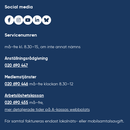
Social media
Facebook
Instagram
Youtube
LinkedIn
Bluesky
Servicenumren
må–fre kl. 8.30–15, om inte annat nämns
Anställningsrådgivning
020 690 447
Medlemstjänster
020 690 446
må–fre klockan 8.30–12
Arbetslöshetskassan
020 690 455
må–fre,
mer detaljerade tider på A-kassas webbplats
För samtal faktureras endast lokalnäts- eller mobilsamtalsavgift.