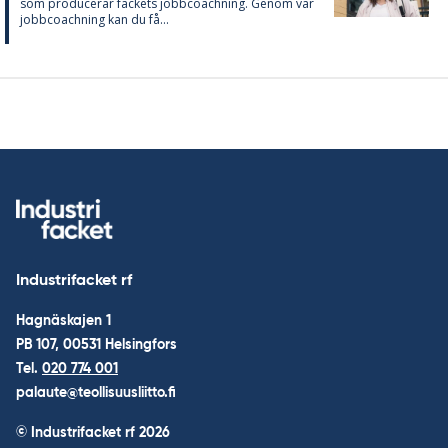
som pro­du­ce­rar fac­kets jobbcoach­ning. Ge­nom vår
jobbcoach­ning kan du få...
Industrifacket rf
Hagnäskajen 1
PB 107, 00531 Helsingfors
Tel.
020 774 001
palaute@teollisuusliitto.fi
© Industrifacket rf
2026