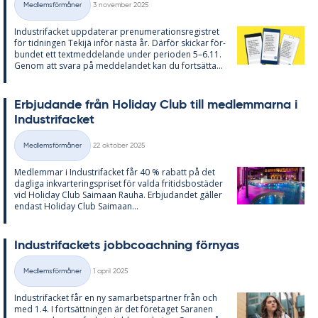
Medlemsförmåner
3 november 2025
Kategorier
In­du­stri­fac­ket upp­da­te­rar pre­nu­me­ra­tions­re­gist­ret
för tid­ning­en Te­kijä in­för näs­ta år. Där­för skic­kar för­
bun­det ett text­med­de­lan­de un­der pe­ri­o­den 5–6.11.
Ge­nom att sva­ra på med­de­lan­det kan du fort­sät­ta...
Er­bju­dan­de från Ho­li­day Club till med­lem­mar­na i
In­du­stri­fac­ket
Skriven
Medlemsförmåner
22 oktober 2025
Kategorier
Med­lem­mar i In­du­stri­fac­ket får 40 % ra­ba­tt på det
dag­li­ga in­kvar­te­rings­pri­set för val­da fri­tids­bo­stä­der
vid Ho­li­day Club Sa­i­maan Rau­ha. Er­bju­dan­det gäl­ler
en­dast Ho­li­day Club Sa­i­maan...
In­du­stri­fac­kets jobbcoach­ning för­ny­as
Skriven
Medlemsförmåner
1 april 2025
Kategorier
In­du­stri­fac­ket får en ny sam­ar­bets­part­ner från och
med 1.4. I fort­sätt­ning­en är det fö­re­ta­get Sa­ra­nen