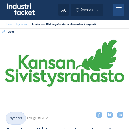
Skip
to
A
Svenska
A
content
Hem
-
Nyheter
-
Ansök om Bildningsfondens stipendier i augusti
Dela
Skriven
Nyheter
1 augusti 2025
Kategorier