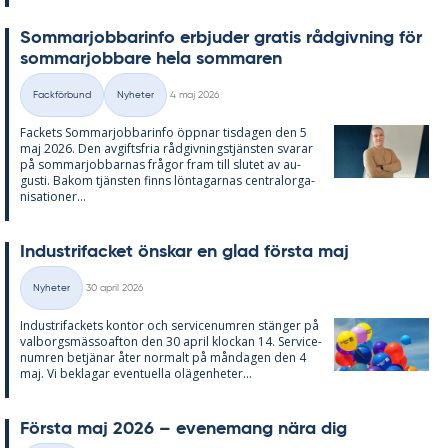
Som­mar­job­ba­rin­fo er­bju­der gra­tis råd­giv­ning för
som­mar­job­ba­re hela som­ma­ren
Skriven
Fackförbund
Nyheter
4 maj 2026
Kategorier
Fac­kets Som­mar­job­ba­rin­fo öpp­nar tis­da­gen den 5
maj 2026. Den av­gifts­fria råd­giv­nings­tjäns­ten sva­rar
på som­mar­job­bar­nas frå­gor fram till slu­tet av au­
gusti. Bakom tjäns­ten fin­ns lön­ta­gar­nas cen­tral­or­ga­
ni­sa­tio­ner...
In­du­stri­fac­ket öns­kar en glad förs­ta maj
Skriven
Nyheter
30 april 2026
Kategorier
In­du­stri­fac­kets kon­tor och ser­vice­num­ren stäng­er på
val­borgs­mäs­so­af­ton den 30 april kloc­kan 14. Ser­vice­
num­ren be­tjä­nar åter nor­malt på mån­da­gen den 4
maj. Vi be­kla­gar even­tu­el­la olä­gen­he­ter...
Förs­ta maj 2026 – eve­ne­mang nära dig