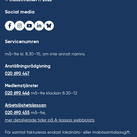
© Industrifacket rf
2026
Social media
Facebook
Instagram
Youtube
LinkedIn
Bluesky
Servicenumren
må–fre kl. 8.30–15, om inte annat nämns
Anställningsrådgivning
020 690 447
Medlemstjänster
020 690 446
må–fre klockan 8.30–12
Arbetslöshetskassan
020 690 455
må–fre,
mer detaljerade tider på A-kassas webbplats
För samtal faktureras endast lokalnäts- eller mobilsamtalsavgift.