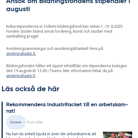
Ansök om Bildningsfondens stipendier i
augusti
Kulturstipendierna ur Folkets bildningsfond kan sökas 1.–31.8.2025.
Fonden stöder bland annat forskning, konst och studier med
samhällelig prägel.
Ansökningsanvisningar och ansökningsblankett finns på
sivistysrahasto.fi.
Bildningsfonden håller ett öppet infotillfäle om stipendierna tisdagen
den 19 augusti kl. 13.00 i Teams. Mer information hittar du på
sivistysrahasto.fi
.
Läs också de här
Re­kom­men­de­ra In­du­stri­fac­ket till en ar­bets­kam­
rat!
Skriven
Nyheter
10 juni 2026
Kategorier
Nu kan du en­kelt bju­da in även din ar­bets­kam­rat att