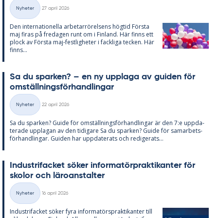
Skriven
Nyheter
27 april 2026
Kategorier
Den in­ter­na­tio­nel­la ar­be­tar­rö­rel­sens hög­tid Förs­ta
maj fi­ras på fre­da­gen runt om i Fin­land. Här fin­ns ett
plock av Förs­ta maj-fest­lig­he­ter i fack­li­ga tec­ken. Här
fin­ns...
Sa du spar­ken? – en ny upp­laga av gui­den för
om­ställ­nings­för­hand­ling­ar
Skriven
Nyheter
22 april 2026
Kategorier
Sa du spar­ken? Guide för om­ställ­nings­för­hand­ling­ar är den 7:e upp­da­
te­ra­de upp­la­gan av den ti­di­ga­re Sa du spar­ken? Guide för sam­ar­bets­
för­hand­ling­ar. Gui­den har upp­da­te­ra­ts och re­di­ge­ra­ts...
In­du­stri­fac­ket sö­ker in­for­ma­törprak­ti­kan­ter för
sko­lor och läro­an­stal­ter
Skriven
Nyheter
16 april 2026
Kategorier
In­du­stri­fac­ket sö­ker fyra in­for­ma­tör­sprak­ti­kan­ter till