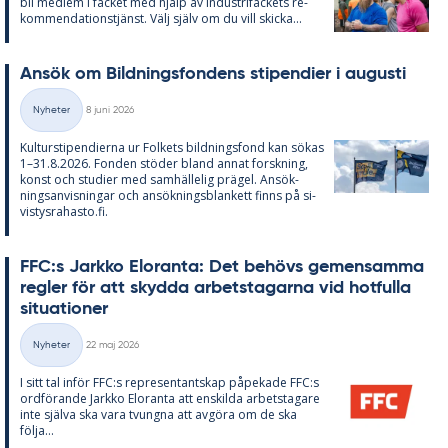
bli med­lem i fac­ket med hjälp av In­du­stri­fac­kets re­
kom­men­da­tions­tjänst. Välj själv om du vill skic­ka...
An­sök om Bild­nings­fon­dens sti­pen­di­er i au­gusti
Skriven
Nyheter
8 juni 2026
Kategorier
Kul­tursti­pen­di­er­na ur Fol­kets bild­nings­fond kan sö­kas
1–31.8.2026. Fon­den stö­der bland an­nat forsk­ning,
konst och stu­di­er med sam­häl­le­lig prä­gel. An­sök­
nings­an­vis­ning­ar och an­sök­nings­blan­kett fin­ns på si­
vis­tys­ra­has­to.fi.
FFC:s Jark­ko Elo­ran­ta: Det be­hö­vs ge­men­sam­ma
reg­ler för att skyd­da ar­bets­ta­gar­na vid hot­ful­la
si­tu­a­tio­ner
Skriven
Nyheter
22 maj 2026
Kategorier
I sitt tal in­för FFC:s re­pre­sen­tant­skap på­pe­ka­de FFC:s
ord­fö­ran­de Jark­ko Elo­ran­ta att en­skil­da ar­bets­ta­ga­re
inte själva ska vara tvung­na att av­gö­ra om de ska
följa...