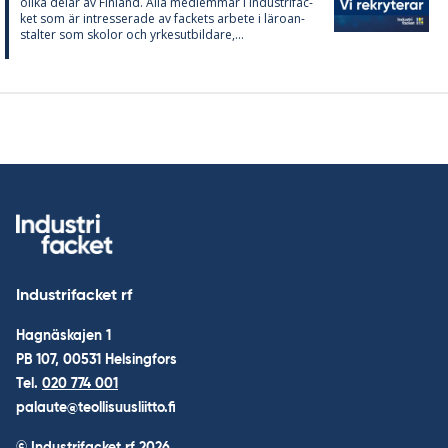
oli­ka de­lar av Fin­land. Alla med­lem­mar i In­du­stri­fac­
ket som är in­tres­se­ra­de av fac­kets ar­bete i läro­an­
stal­ter som sko­lor och yr­kes­ut­bil­da­re,...
Industrifacket rf
Hagnäskajen 1
PB 107, 00531 Helsingfors
Tel.
020 774 001
palaute@teollisuusliitto.fi