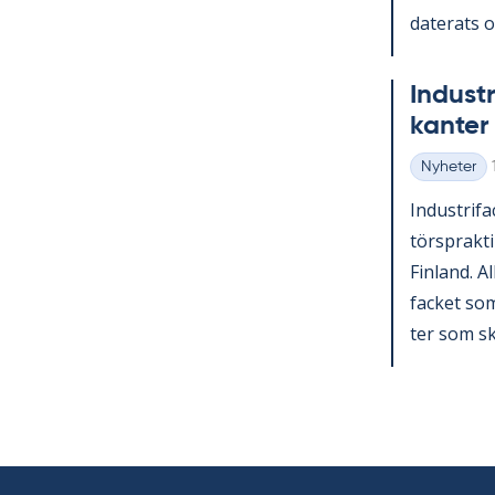
da­te­ra­ts o
In­du­st
kan­ter 
Nyheter
Kategorier
In­du­stri­f
tör­sprak­ti
Fin­land. A
fac­ket som 
ter som sko­