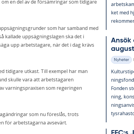
om en del av de försämringar som tidigare
ar­bets­kam
ket med hjä
re­kom­men­
m uppsägningsgrunder som har samband med
 så kallade uppsägningslagen ska det i
An­sök 
 säga upp arbetstagare, när det i dag krävs
au­gust
Nyheter
Kategorier
d tidigare utkast. Till exempel har man
Kul­tursti­p
nd skulle vara att arbetstagaren
nings­fond
r av varningspraxisen som regeringen
Fon­den st
ning, konst
nings­an­vi
tys­ra­has­to
lagändringar som nu föreslås, trots
n för arbetstagarna avsevärt.
FFC:s J