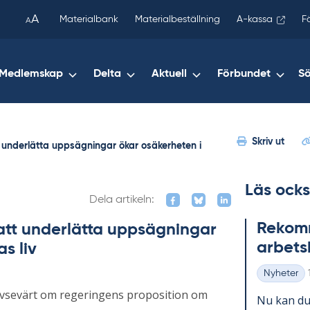
been
A
Materialbank
Materialbeställning
A-kassa
F
A
copied
to
your
Medlemskap
Delta
Aktuell
Förbundet
S
clipboard.)
Skriv ut
 underlätta uppsägningar ökar osäkerheten i
Läs ocks
Dela artikeln:
Re­kom­m
att underlätta uppsägningar
ar­bets
s liv
Nyheter
Kategorier
vsevärt om regeringens proposition om
Nu kan du 