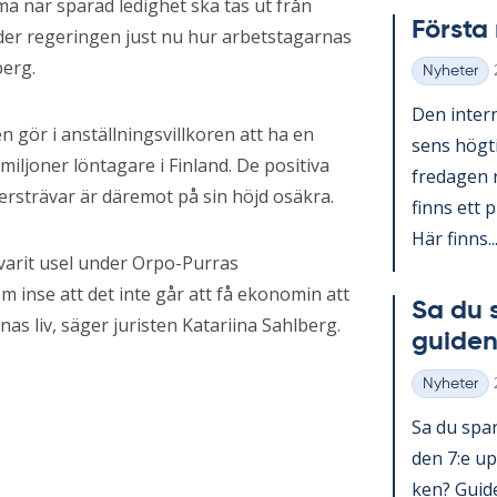
a när sparad ledighet ska tas ut från
Förs­t
der regeringen just nu hur arbetstagarnas
berg.
Nyheter
Kategorier
Den in­ter­n
gör i anställningsvillkoren att ha en
sens hög­ti
miljoner löntagare i Finland. De positiva
fre­da­gen 
ersträvar är däremot på sin höjd osäkra.
fin­ns ett p
Här fin­ns..
 varit usel under Orpo-Purras
inse att det inte går att få ekonomin att
Sa du 
s liv, säger juristen Katariina Sahlberg.
gui­den
Nyheter
Kategorier
Sa du spar­
den 7:e upp
ken? Guide 