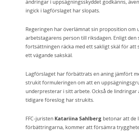
ändringar i uppsägningsskyddet godkänns, även 
ingick i lagförslaget har slopats.
Regeringen har överlämnat sin proposition o
arbetstagarens person till riksdagen. Enligt den
fortsättningen räcka med ett sakligt skäl för att
ett vägande sakskäl.
Lagförslaget har förbättrats en aning jämfört me
strukit formuleringen om att en uppsägningsgru
underpresterar i sitt arbete. Också de lindringa
tidigare föreslog har strukits.
FFC-juristen
Katariina Sahlberg
betonar att de 
förbättringarna, kommer att försämra trygghete