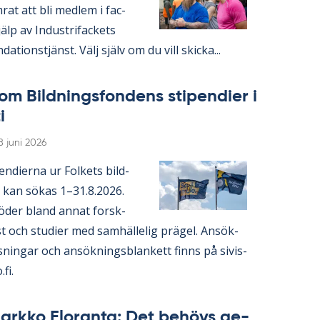
­rat att bli med­lem i fac­
lp av In­du­stri­fac­kets
da­tions­tjänst. Välj själv om du vill skic­ka...
om Bild­nings­fon­dens sti­pen­di­er i
i
Skriven
8 juni 2026
en­di­er­na ur Fol­kets bild­
 kan sö­kas 1–31.8.2026.
ö­der bland an­nat forsk­
 och stu­di­er med sam­häl­le­lig prä­gel. An­sök­
s­ning­ar och an­sök­nings­blan­kett fin­ns på si­vis­
.fi.
ark­ko Elo­ran­ta: Det be­hö­vs ge­