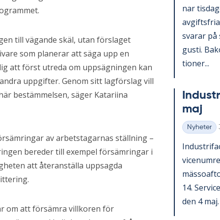
nar tis­da
programmet.
av­gifts­fri
sva­rar på 
gen till vägande skäl, utan förslaget
gusti. Bako
ivare som planerar att säga upp en
tio­ner...
ldig att först utreda om uppsägningen kan
ndra uppgifter. Genom sitt lagförslag vill
In­du­st
 här bestämmelsen, säger Katariina
maj
Nyheter
Kategorier
örsämringar av arbetstagarnas ställning –
In­du­stri­
ingen bereder till exempel försämringar i
vice­num­r
gheten att återanställa uppsagda
mäs­so­af­t
ttering.
14. Ser­vic
den 4 maj. V
r om att försämra villkoren för