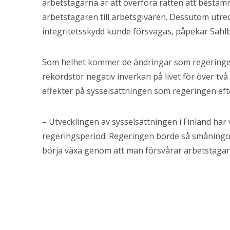
arbetstagarna är att överföra rätten att bestämm
arbetstagaren till arbetsgivaren. Dessutom utre
integritetsskydd kunde försvagas, påpekar Sahl
Som helhet kommer de ändringar som regeringen 
rekordstor negativ inverkan på livet för över två 
effekter på sysselsättningen som regeringen eft
– Utvecklingen av sysselsättningen i Finland har
regeringsperiod. Regeringen borde så småningom 
börja växa genom att man försvårar arbetstagarna