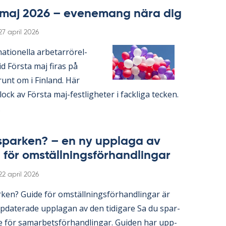
a maj 2026 – eve­ne­mang nära dig
Skriven
27 april 2026
a­tio­nel­la ar­be­tar­rö­rel­
d Förs­ta maj fi­ras på
runt om i Fin­land. Här
lock av Förs­ta maj-fest­lig­he­ter i fack­li­ga tec­ken.
.
spar­ken? – en ny upp­laga av
 för om­ställ­nings­för­hand­ling­ar
Skriven
22 april 2026
ken? Guide för om­ställ­nings­för­hand­ling­ar är
­da­te­ra­de upp­la­gan av den ti­di­ga­re Sa du spar­
för sam­ar­bets­för­hand­ling­ar. Gui­den har upp­