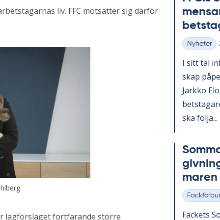
rbetstagarnas liv. FFC motsätter sig därför
men­sam
bets­ta­
Nyheter
Kategorier
I sitt tal i
skap på­pe­
Jark­ko Elo­
bets­ta­ga­
ska följa...
Som­mar
giv­nin
ma­ren
ahlberg
Fackförbu
Kategorier
Fac­kets So
r lagförslaget fortfarande större