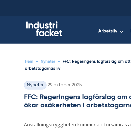
Skip
to
content
Arbetsliv
Hem
-
Nyheter
-
FFC: Regeringens lagförslag om att
arbetstagarnas liv
Skriven
Nyheter
29 oktober 2025
Kategorier
FFC: Regeringens lagförslag om 
ökar osäkerheten i arbetstagarna
Anställningstryggheten kommer att försämras a