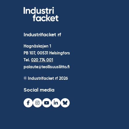
Industrifacket rf
Hagnäskajen 1
PB 107, 00531 Helsingfors
Tel.
020 774 001
palaute@teollisuusliitto.fi
© Industrifacket rf
2026
Social media
Facebook
Instagram
Youtube
LinkedIn
Bluesky