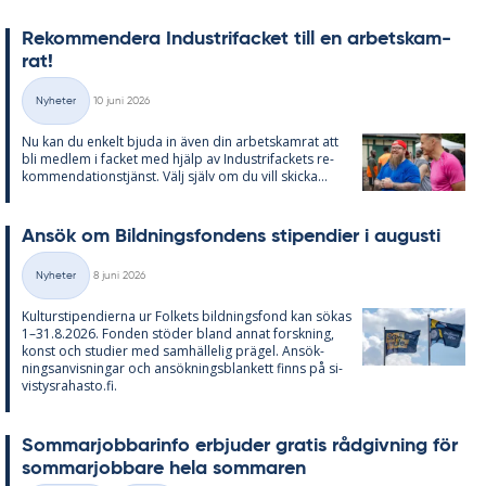
Re­kom­men­de­ra In­du­stri­fac­ket till en ar­bets­kam­
rat!
Skriven
Nyheter
10 juni 2026
Kategorier
Nu kan du en­kelt bju­da in även din ar­bets­kam­rat att
bli med­lem i fac­ket med hjälp av In­du­stri­fac­kets re­
kom­men­da­tions­tjänst. Välj själv om du vill skic­ka...
An­sök om Bild­nings­fon­dens sti­pen­di­er i au­gusti
Skriven
Nyheter
8 juni 2026
Kategorier
Kul­tursti­pen­di­er­na ur Fol­kets bild­nings­fond kan sö­kas
1–31.8.2026. Fon­den stö­der bland an­nat forsk­ning,
konst och stu­di­er med sam­häl­le­lig prä­gel. An­sök­
nings­an­vis­ning­ar och an­sök­nings­blan­kett fin­ns på si­
vis­tys­ra­has­to.fi.
Som­mar­job­ba­rin­fo er­bju­der gra­tis råd­giv­ning för
som­mar­job­ba­re hela som­ma­ren