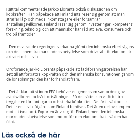
I sitt tal kommenterade Jarkko Eloranta också diskussionen om
köpkraften. Han påpekade att Finland inte reser sig genom att man
straffar låg- och medelinkomsttagare eller försämrar
anställningsvillkoren. Finland reser sig genom investeringar, kompetens,
forskning, teknologi och att människor har råd att leva, konsumera och
tro på framtiden.
– Den nuvarande regeringen verkar ha glömt den inhemska efterfrågans
och den inhemska marknadens betydelse som drivkraft för ekonomisk
aktivitet och tillväxt.
Ordförande Jarkko Eloranta påpekade att fackföreningsrörelsen har
sett till att förbättra köpkraften och den inhemska konsumtionen genom
de löneökningar den har förhandlat fram.
– Det är klart att vi inom FFC behöver en gemensam samordning av
avtalsvillkoren också i fortsättningen. På det sättet kan vi förbättra
tryggheten för löntagarna och stärka köpkraften. Det är tillväxtpolitik.
Det är en tillväxtåtgärd som Finland behöver. Det är en del av kampen
mot att tyna bort. Exporten är viktig för Finland, men den inhemska
marknadens betydelse som motor för den ekonomiska tillväxten har
ökat.
Läs också de här