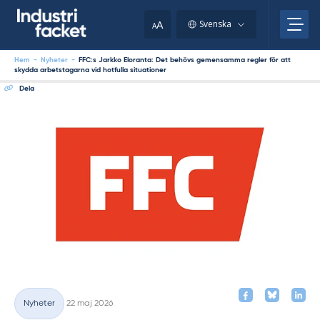
Skip
to
A
Svenska
A
content
Hem
-
Nyheter
-
FFC:s Jarkko Eloranta: Det behövs gemensamma regler för att
skydda arbetstagarna vid hotfulla situationer
Dela
Skriven
Nyheter
22 maj 2026
Kategorier