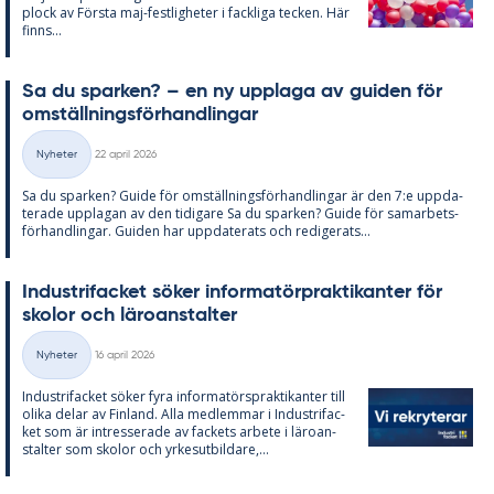
plock av Förs­ta maj-fest­lig­he­ter i fack­li­ga tec­ken. Här
fin­ns...
Sa du spar­ken? – en ny upp­laga av gui­den för
om­ställ­nings­för­hand­ling­ar
Skriven
Nyheter
22 april 2026
Kategorier
Sa du spar­ken? Guide för om­ställ­nings­för­hand­ling­ar är den 7:e upp­da­
te­ra­de upp­la­gan av den ti­di­ga­re Sa du spar­ken? Guide för sam­ar­bets­
för­hand­ling­ar. Gui­den har upp­da­te­ra­ts och re­di­ge­ra­ts...
In­du­stri­fac­ket sö­ker in­for­ma­törprak­ti­kan­ter för
sko­lor och läro­an­stal­ter
Skriven
Nyheter
16 april 2026
Kategorier
In­du­stri­fac­ket sö­ker fyra in­for­ma­tör­sprak­ti­kan­ter till
oli­ka de­lar av Fin­land. Alla med­lem­mar i In­du­stri­fac­
ket som är in­tres­se­ra­de av fac­kets ar­bete i läro­an­
stal­ter som sko­lor och yr­kes­ut­bil­da­re,...