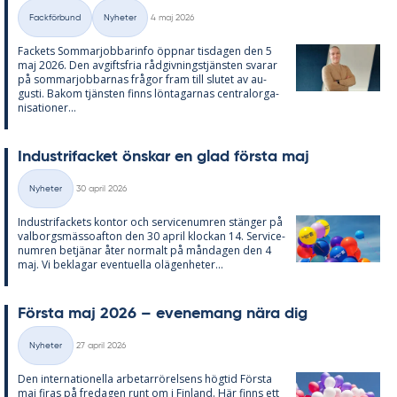
Skriven
Fackförbund
Nyheter
4 maj 2026
Kategorier
Fac­kets Som­mar­job­ba­rin­fo öpp­nar tis­da­gen den 5
maj 2026. Den av­gifts­fria råd­giv­nings­tjäns­ten sva­rar
på som­mar­job­bar­nas frå­gor fram till slu­tet av au­
gusti. Bakom tjäns­ten fin­ns lön­ta­gar­nas cen­tral­or­ga­
ni­sa­tio­ner...
In­du­stri­fac­ket öns­kar en glad förs­ta maj
Skriven
Nyheter
30 april 2026
Kategorier
In­du­stri­fac­kets kon­tor och ser­vice­num­ren stäng­er på
val­borgs­mäs­so­af­ton den 30 april kloc­kan 14. Ser­vice­
num­ren be­tjä­nar åter nor­malt på mån­da­gen den 4
maj. Vi be­kla­gar even­tu­el­la olä­gen­he­ter...
Förs­ta maj 2026 – eve­ne­mang nära dig
Skriven
Nyheter
27 april 2026
Kategorier
Den in­ter­na­tio­nel­la ar­be­tar­rö­rel­sens hög­tid Förs­ta
maj fi­ras på fre­da­gen runt om i Fin­land. Här fin­ns ett