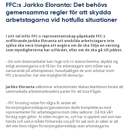
FFC:s Jarkko Eloranta: Det behövs
gemensamma regler för att skydda
arbetstagarna vid hotfulla situationer
I sitt tal inför FFC:s representantskap påpekade FFC:s
ordförande Jarkko Eloranta att enskilda arbetstagare inte
själva ska vara tvungna att avgöra om de ska följa en varning
som myndigheterna har utfärdat, eller om de ska gå till jobbet.
– De som distansarbetar kan i lugn och ro stanna hemma, skydda sig
enligt anvisningarna och få lön. De arbetstagare som måste vara
närvarande på arbetsplatsen, huvudsakligen de som arbetar inom
FFC:s branscher, har inte möjlighet till denna lyx.
Jarkko Eloranta
välkomnar arbetsminister Matias Marttinens beslut att
sammankalla arbetsmarknadens parter för att lösa frågan.
– FFC föreslog redan för några år sedan att
försörjningsberedskapsorganisationen skulle kompletteras med
representanter för arbetstagarna inom olika sektorer. Då fick vårt
förslag inget gehör. Är tiden mogen nu, och har vi upplevt vad som kan
hända och vad vi måste förbereda oss på? En sak som är säker är att
det inte finns någon försörjningsberedskap utan arbetstagarna.