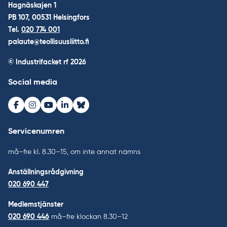
Hagnäskajen 1
PB 107, 00531 Helsingfors
Tel.
020 774 001
palaute@teollisuusliitto.fi
© Industrifacket rf
2026
Social media
Facebook
Instagram
Youtube
LinkedIn
Bluesky
Servicenumren
må–fre kl. 8.30–15, om inte annat nämns
Anställningsrådgivning
020 690 447
Medlemstjänster
020 690 446
må–fre klockan 8.30–12