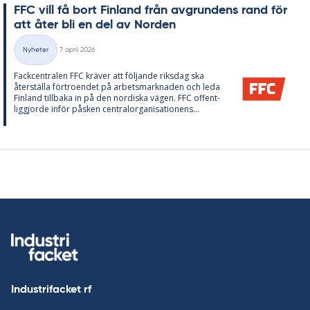
FFC vill få bort Fin­land från av­grun­dens rand för
att åter bli en del av Nor­den
Skriven
Nyheter
7 april 2026
Kategorier
Fack­cen­tra­len FFC krä­ver att föl­jan­de riks­dag ska
åter­stäl­la för­tro­en­det på ar­bets­mark­na­den och leda
Fin­land till­ba­ka in på den nor­dis­ka vägen. FFC of­fent­
lig­gjorde in­för påsken cen­tral­or­ga­ni­sa­tio­nens...
Industrifacket rf