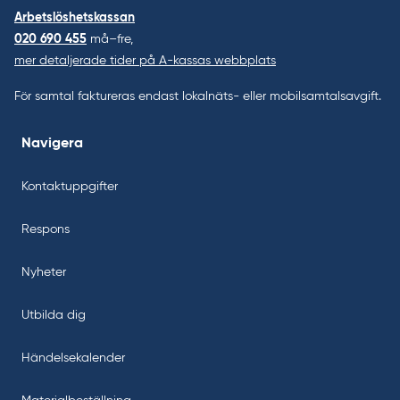
Arbetslöshetskassan
020 690 455
må–fre,
mer detaljerade tider på A-kassas webbplats
För samtal faktureras endast lokalnäts- eller mobilsamtalsavgift.
Navigera
Kontaktuppgifter
Respons
Nyheter
Utbilda dig
Händelsekalender