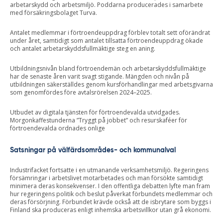
arbetarskydd och arbetsmiljö. Poddarna producerades i samarbete
med försäkringsbolaget Turva.
Antalet medlemmar i förtroendeuppdrag förblev totalt sett oförändrat
under året, samtidigt som antalet tillsatta förtroendeuppdrag ökade
och antalet arbetarskyddsfullmäktige steg en aning.
Utbildningsnivån bland förtroendemän och arbetarskyddsfullmäktige
har de senaste åren varit svagt stigande. Mängden och nivån på
utbildningen säkerställdes genom kursförhandlingar med arbetsgivarna
som genomfördes före avtalsrörelsen 2024–2025.
Utbudet av digitala tjänsten för förtroendevalda utvidgades.
Morgonkaffestunderna ”Tryggt på jobbet” och resurskaféer för
förtroendevalda ordnades onlige
Satsningar på välfärdsområdes- och kommunalval
Industrifacket fortsatte i en utmanande verksamhetsmiljö. Regeringens
försämringar i arbetslivet motarbetades och man försökte samtidigt
minimera deras konsekvenser. I den offentliga debatten lyfte man fram
hur regeringens politik och beslut påverkat förbundets medlemmar och
deras försörjning. Förbundet krävde också att de isbrytare som byggs i
Finland ska produceras enligt inhemska arbetsvillkor utan grå ekonomi.