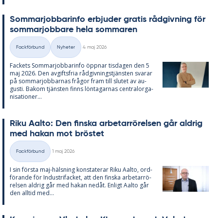
Som­mar­job­ba­rin­fo er­bju­der gra­tis råd­giv­ning för
som­mar­job­ba­re hela som­ma­ren
Skriven
Fackförbund
Nyheter
4 maj 2026
Kategorier
Fac­kets Som­mar­job­ba­rin­fo öpp­nar tis­da­gen den 5
maj 2026. Den av­gifts­fria råd­giv­nings­tjäns­ten sva­rar
på som­mar­job­bar­nas frå­gor fram till slu­tet av au­
gusti. Bakom tjäns­ten fin­ns lön­ta­gar­nas cen­tral­or­ga­
ni­sa­tio­ner...
Riku Aal­to: Den fins­ka ar­be­tar­rö­rel­sen går aldrig
med ha­kan mot brös­tet
Skriven
Fackförbund
1 maj 2026
Kategorier
I sin förs­ta maj-häls­ning kon­sta­te­rar Riku Aal­to, ord­
fö­ran­de för In­du­stri­fac­ket, att den fins­ka ar­be­tar­rö­
rel­sen aldrig går med ha­kan ne­dåt. En­li­gt Aal­to går
den all­tid med...