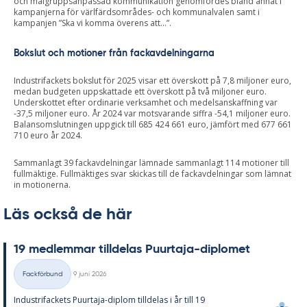
och målgruppsanpassad kommunikation genomfördes bland annat i
kampanjerna för värlfärdsområdes- och kommunalvalen samt i
kampanjen ”Ska vi komma överens att…”.
Bokslut och motioner från fackavdelningarna
Industrifackets bokslut för 2025 visar ett överskott på 7,8 miljoner euro,
medan budgeten uppskattade ett överskott på två miljoner euro.
Underskottet efter ordinarie verksamhet och medelsanskaffning var
-37,5 miljoner euro. År 2024 var motsvarande siffra -54,1 miljoner euro.
Balansomslutningen uppgick till 685 424 661 euro, jämfört med 677 661
710 euro år 2024.
Sammanlagt 39 fackavdelningar lämnade sammanlagt 114 motioner till
fullmäktige. Fullmäktiges svar skickas till de fackavdelningar som lämnat
in motionerna.
Läs också de här
19 med­lem­mar till­de­las Pu­ur­ta­ja-di­plo­met
Skriven
Fackförbund
9 juni 2026
Kategorier
In­du­stri­fac­kets Pu­ur­ta­ja-diplom till­de­las i år till 19