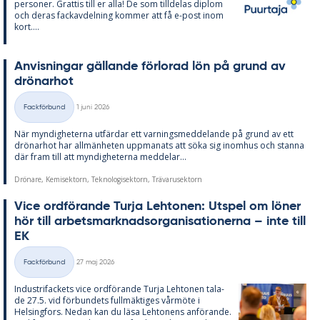
per­so­ner. Grat­tis till er alla! De som till­de­las diplom
och de­ras fackav­del­ning kom­mer att få e-post inom
kort....
An­vis­ning­ar gäl­lan­de för­lo­rad lön på grund av
drö­nar­hot
Skriven
Fackförbund
1 juni 2026
Kategorier
När myn­dig­he­ter­na ut­fär­dar ett var­nings­med­de­lan­de på grund av ett
drö­nar­hot har all­män­he­ten upp­ma­na­ts att söka sig in­om­hus och stan­na
där fram till att myn­dig­he­ter­na med­de­lar...
Drönare, Kemisektorn, Teknologisektorn, Trävarusektorn
Vice ord­fö­ran­de Turja Lehto­nen: Ut­spel om lö­ner
hör till ar­bets­mark­nads­or­ga­ni­sa­tio­ner­na – inte till
EK
Skriven
Fackförbund
27 maj 2026
Kategorier
In­du­stri­fac­kets vice ord­fö­ran­de Turja Lehto­nen ta­la­
de 27.5. vid för­bun­dets full­mäk­ti­ges vår­möte i
Helsing­fors. Ne­dan kan du läsa Lehto­nens an­fö­ran­de.