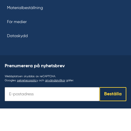
Materialbeställning
För medier
Dataskydd
Prenumerera på nyhetsbrev
Webbplatsen skyddas av reCAPTCHA.
Googles
sekretesspolicy
och
användarvillkor
gäller.
Prenumerera
Beställa
på
nyhetsbrev: