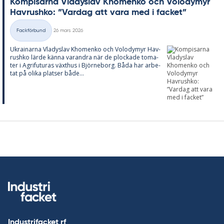
Kom­pi­sar­na Vla­dyslav Kho­men­ko och Vo­lo­dymyr
Hav­rush­ko: ”Var­dag att vara med i fac­ket”
Skriven
Fackförbund
26 mars 2026
Kategorier
Ukrai­nar­na Vla­dyslav Kho­men­ko och Vo­lo­dymyr Hav­
rush­ko lärde kän­na varand­ra när de ploc­ka­de to­ma­
ter i Ag­ri­fu­tu­ras växt­hus i Björ­ne­borg. Båda har ar­be­
tat på oli­ka plat­ser både...
Industrifacket rf