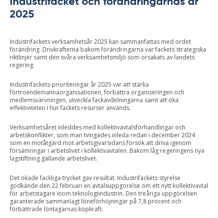
Industrifacket och förändringarnas år
2025
Industrifackets verksamhetsår 2025 kan sammanfattas med ordet
förändring. Drivkrafterna bakom förändringarna var fackets strategiska
riktlinjer samt den svåra verksamhetsmiljö som orsakats av landets
regering.
Industrifackets prioriteringar år 2025 var att stärka
förtroendemannaorganisationen, förbättra organiseringen och
medlemsvärvningen, utveckla fackavdelningarna samt att öka
effektiviteten i hur fackets resurser används.
Verksamhetsåret inleddes med kollektivavtalsförhandlingar och
arbetskonflikter, som man tvingades inleda redan i december 2024
som en motåtgärd mot arbetsgivarsidans försök att driva igenom
försämringar i arbetslivet i kollektivavtalen. Bakom låg regeringens nya
lagstiftning gällande arbetslivet.
Det ökade fackliga trycket gav resultat. Industrifackets styrelse
godkände den 22 februari en avtalsuppgörelse om ett nytt kollektivavtal
för arbetstagare inom teknologiindustrin. Den treåriga uppgörelsen
garanterade sammanlagt löneförhöjningar på 7,8 procent och
förbättrade löntagarnas köpkraft.