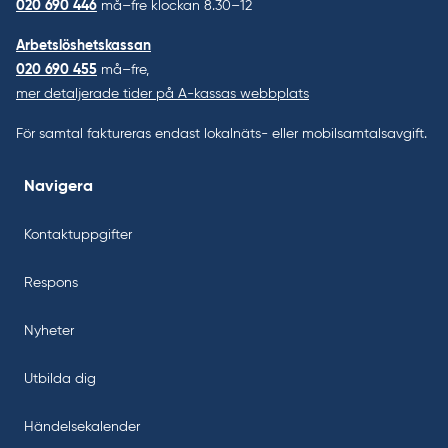
020 690 446
må–fre klockan 8.30–12
Arbetslöshetskassan
020 690 455
må–fre,
mer detaljerade tider på A-kassas webbplats
För samtal faktureras endast lokalnäts- eller mobilsamtalsavgift.
Navigera
Kontaktuppgifter
Respons
Nyheter
Utbilda dig
Händelsekalender