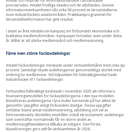
Ansvar och resurser för informationsarbete i läroanstalter
preciserades. Antalet frivilliga ökades och de utbildades. Genom
informationsverksamheten nås cirka 90 procent av läroanstalterna
inom Industrifackets avtalsområden. Praktikantprogrammet för
läroanstaltsinformation har gett resultat.
I slutet av året inleddes en kampanj om förbundets ekonomiska och
kvalitativa medlemsförmåner. Kampanjen fortsätter även under detta
år. Målet är att stärka medlemsvård och medlemsvärvning.
Färre men större fackavdelningar
Antalet fackavdelningar minskade under verksamhetsåret med cirka sju
procent. Samtidigt ökade avdelningarnas genomsnittliga storlek med
omkring tio medlemmar. Vid tidpunkten för fullmäktigemötet hade
Industrifacket 411 fackavdelningar.
Förbundets fullmäktige beslutade i november 2025 att reformera
finansieringsmodellen för fackavdelningarna. I den nya modellen
klassificeras avdelningarna i fyra nivåer beroende på hur aktivt de
genomför uppgifter enligt förbundets stadgar. Dessa uppgifter
omfattar bland annat medlemsvärvning, utbildning och val av
förtroendevalda. Modellen innehåller också ett incitament: avdelningar
som överträffar normalnivån får en större andel av
medlemsavgiftsintäkterna tillbaka än tidigare. Den första
klassificeringen görs utifrån verksamheten år 2026.