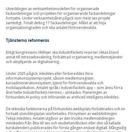
Utvecklingen av verksamhetsmodellen för organiserade
fackavdelningar och projekten för organiserande fackavdelningar
fortsatte. Under verksamhetsåret pågick som mest sex projekt
samtidigt. Totalt deltog 17 fackavdelningar. Målet är att höja
organisationsgraden och öka antalet förtroendevalda.
Tjänsterna reformeras
Enligt kongressens riktlinjer ska Industrifackets resurser riktas bland
annat till intressebevakning, förbättrad organisering, medlemstjänster
och utnyttjande av digitalisering.
Under 2025 pågick, inleddes eller förbereddes flera
informationssystemprojekt, såsom medlemsregister,
kursadministrationssystem, tjänst för förtroendevalda och
mobilapplikation. Antalet språk i Industrifackets app – som ännu förra
året hette Industrifackets Hermes – utökades. Planeringen av
förbundets AI-policy och införandet av artificiell intelligens inleddes.
De tekniska funktionerna på förbundets webbplats förbättrades och en
fortsatt utvecklingsplan utarbetades. Förnyelsen av webbtidningen
Tekijä inleddes. Antalet utgåvor av den tryckta medlemstidningen
minskades från åtta till sex och studiehandboken eller den så kallade
kurskalenders publicerades för första gången endast digitalt. Mångsidig