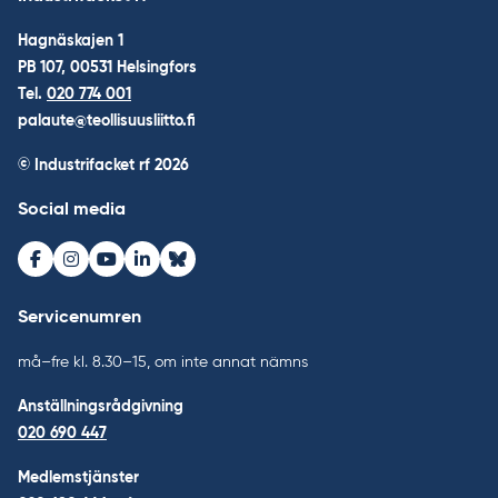
Hagnäskajen 1
PB 107, 00531 Helsingfors
Tel.
020 774 001
palaute@teollisuusliitto.fi
© Industrifacket rf
2026
Social media
Facebook
Instagram
Youtube
LinkedIn
Bluesky
Servicenumren
må–fre kl. 8.30–15, om inte annat nämns
Anställningsrådgivning
020 690 447
Medlemstjänster