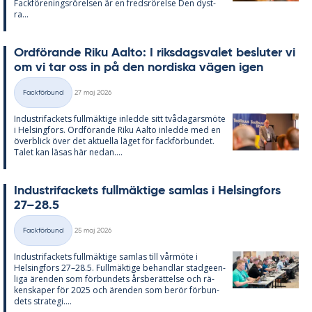
Fack­för­e­nings­rö­rel­sen är en freds­rö­rel­se Den dyst­
ra...
Ord­fö­ran­de Riku Aal­to: I riks­dags­va­let be­slu­ter vi
om vi tar oss in på den nor­dis­ka vägen igen
Skriven
Fackförbund
27 maj 2026
Kategorier
In­du­stri­fac­kets full­mäk­ti­ge in­led­de sitt två­da­garsmöte
i Helsing­fors. Ord­fö­ran­de Riku Aal­to in­led­de med en
över­blick över det ak­tu­el­la lä­get för fack­för­bun­det.
Ta­let kan lä­sas här ne­dan....
In­du­stri­fac­kets full­mäk­ti­ge sam­las i Helsing­fors
27–28.5
Skriven
Fackförbund
25 maj 2026
Kategorier
In­du­stri­fac­kets full­mäk­ti­ge sam­las till vår­möte i
Helsing­fors 27–28.5. Full­mäk­ti­ge be­hand­lar stad­ge­en­
li­ga ären­den som för­bun­dets års­be­rät­tel­se och rä­
ken­ska­per för 2025 och ären­den som be­rör för­bun­
dets stra­te­gi....