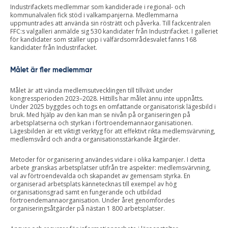
Industrifackets medlemmar som kandiderade i regional- och
kommunalvalen fick stöd i valkampanjerna. Medlemmarna
uppmuntrades att använda sin rösträtt och påverka. Till fackcentralen
FFC:s valgalleri anmälde sig 530 kandidater från Industrifacket. I galleriet
för kandidater som ställer upp i välfärdsområdesvalet fanns 168
kandidater från Industrifacket.
Målet är fler medlemmar
Målet är att vända medlemsutvecklingen till tillväxt under
kongressperioden 2023–2028. Hittills har målet ännu inte uppnåtts.
Under 2025 byggdes och togs en omfattande organisatorisk lägesbild i
bruk. Med hjälp av den kan man se nivån på organiseringen på
arbetsplatserna och styrkan i förtroendemannaorganisationen.
Lägesbilden är ett viktigt verktyg för att effektivt rikta medlemsvärvning,
medlemsvård och andra organisationsstärkande åtgärder.
Metoder för organisering användes vidare i olika kampanjer. I detta
arbete granskas arbetsplatser utifrån tre aspekter: medlemsvärvning,
val av förtroendevalda och skapandet av gemensam styrka. En
organiserad arbetsplats kännetecknas till exempel av hög
organisationsgrad samt en fungerande och utbildad
förtroendemannaorganisation. Under året genomfördes
organiseringsåtgärder på nästan 1 800 arbetsplatser.