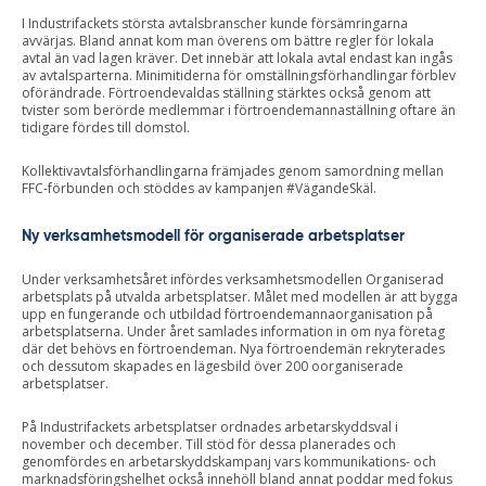
I Industrifackets största avtalsbranscher kunde försämringarna
avvärjas. Bland annat kom man överens om bättre regler för lokala
avtal än vad lagen kräver. Det innebär att lokala avtal endast kan ingås
av avtalsparterna. Minimitiderna för omställningsförhandlingar förblev
oförändrade. Förtroendevaldas ställning stärktes också genom att
tvister som berörde medlemmar i förtroendemannaställning oftare än
tidigare fördes till domstol.
Kollektivavtalsförhandlingarna främjades genom samordning mellan
FFC-förbunden och stöddes av kampanjen #VägandeSkäl.
Ny verksamhetsmodell för organiserade arbetsplatser
Under verksamhetsåret infördes verksamhetsmodellen Organiserad
arbetsplats på utvalda arbetsplatser. Målet med modellen är att bygga
upp en fungerande och utbildad förtroendemannaorganisation på
arbetsplatserna. Under året samlades information in om nya företag
där det behövs en förtroendeman. Nya förtroendemän rekryterades
och dessutom skapades en lägesbild över 200 oorganiserade
arbetsplatser.
På Industrifackets arbetsplatser ordnades arbetarskyddsval i
november och december. Till stöd för dessa planerades och
genomfördes en arbetarskyddskampanj vars kommunikations- och
marknadsföringshelhet också innehöll bland annat poddar med fokus