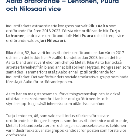
Aalto ordförande – Lehtonen, Puura
och Nilosaari vice
Industrifackets extraordinarie kongress har valt
Riku Aalto
som
ordförande för åren 2018-2023. Första vice ordförande blir
Turja
Lehtonen
, andra vice ordförande blir
Heli Puura
och till tredje vice
ordförande valdes
Jari Nilosaari
.
Riku Aalto, 52, har varit Industrifackets ordförande sedan våren 2017
och innan det ledde han Metallförbundet sedan 2008. Innan det har
Aalto bland annat varit ekonomichef på Metall. Riku Aalto har också
arbetserfarenhet från bland annat bilfabriken i Nystad. Kongressen som
samlades i Tammerfors utsåg Aalto enhälligt till ordförande för
Industrifacket. Det var förbundets socialdemokratiska grupp som hade
föreslagit Aalto för ordförandeposten.
Aalto har en magisterexamen i förvaltningsvetenskap och är också
utbildad elektronikmontör. Han har otaliga förtroende- och
styrelseuppdrag i såväl inhemska som utländska samfund.
Turja Lehtonen, 46, som valdes till Industrifackets första vice
ordförande har tidigare fungerat som Industrifackets vice ordförande,
Metalls förbundssekreterare och organisationssekreterare. Lehtonen
var Industrifackets vänstergrupps kandidat för posten som första vice
ordförande.