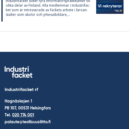
In­du­stri­fac­ket sö­ker fyra in­for­ma­tör­sprak­ti­kan­ter till
oli­ka de­lar av Fin­land. Alla med­lem­mar i In­du­stri­fac­
ket som är in­tres­se­ra­de av fac­kets ar­bete i läro­an­
stal­ter som sko­lor och yr­kes­ut­bil­da­re,...
Industrifacket rf
Hagnäskajen 1
PB 107, 00531 Helsingfors
Tel.
020 774 001
palaute@teollisuusliitto.fi