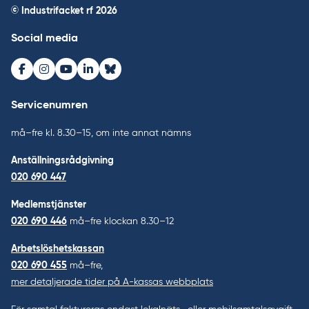
© Industrifacket rf
2026
Social media
Facebook
Instagram
Youtube
LinkedIn
Bluesky
Servicenumren
må–fre kl. 8.30–15, om inte annat nämns
Anställningsrådgivning
020 690 447
Medlemstjänster
020 690 446
må–fre klockan 8.30–12
Arbetslöshetskassan
020 690 455
må–fre,
mer detaljerade tider på A-kassas webbplats