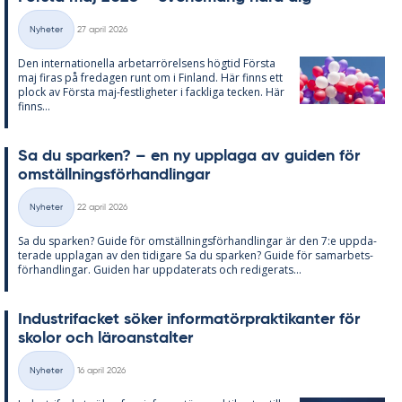
Skriven
Nyheter
27 april 2026
Kategorier
Den in­ter­na­tio­nel­la ar­be­tar­rö­rel­sens hög­tid Förs­ta
maj fi­ras på fre­da­gen runt om i Fin­land. Här fin­ns ett
plock av Förs­ta maj-fest­lig­he­ter i fack­li­ga tec­ken. Här
fin­ns...
Sa du spar­ken? – en ny upp­laga av gui­den för
om­ställ­nings­för­hand­ling­ar
Skriven
Nyheter
22 april 2026
Kategorier
Sa du spar­ken? Guide för om­ställ­nings­för­hand­ling­ar är den 7:e upp­da­
te­ra­de upp­la­gan av den ti­di­ga­re Sa du spar­ken? Guide för sam­ar­bets­
för­hand­ling­ar. Gui­den har upp­da­te­ra­ts och re­di­ge­ra­ts...
In­du­stri­fac­ket sö­ker in­for­ma­törprak­ti­kan­ter för
sko­lor och läro­an­stal­ter
Skriven
Nyheter
16 april 2026
Kategorier