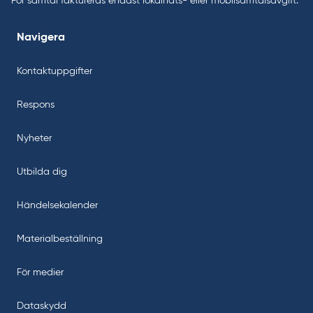
För samtal faktureras endast lokalnäts- eller mobilsamtalsavgift.
Navigera
Kontaktuppgifter
Respons
Nyheter
Utbilda dig
Händelsekalender
Materialbeställning
För medier
Dataskydd