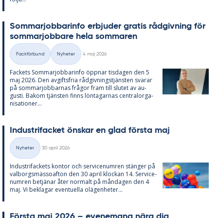
Som­mar­job­ba­rin­fo er­bju­der gra­tis råd­giv­ning för
som­mar­job­ba­re hela som­ma­ren
Skriven
Fackförbund
Nyheter
4 maj 2026
Kategorier
Fac­kets Som­mar­job­ba­rin­fo öpp­nar tis­da­gen den 5
maj 2026. Den av­gifts­fria råd­giv­nings­tjäns­ten sva­rar
på som­mar­job­bar­nas frå­gor fram till slu­tet av au­
gusti. Bakom tjäns­ten fin­ns lön­ta­gar­nas cen­tral­or­ga­
ni­sa­tio­ner...
In­du­stri­fac­ket öns­kar en glad förs­ta maj
Skriven
Nyheter
30 april 2026
Kategorier
In­du­stri­fac­kets kon­tor och ser­vice­num­ren stäng­er på
val­borgs­mäs­so­af­ton den 30 april kloc­kan 14. Ser­vice­
num­ren be­tjä­nar åter nor­malt på mån­da­gen den 4
maj. Vi be­kla­gar even­tu­el­la olä­gen­he­ter...
Förs­ta maj 2026 – eve­ne­mang nära dig