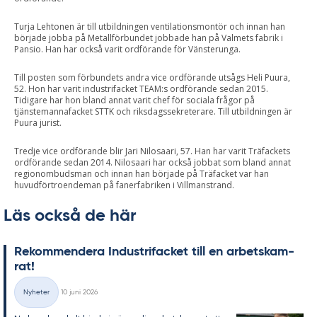
Turja Lehtonen är till utbildningen ventilationsmontör och innan han
började jobba på Metallförbundet jobbade han på Valmets fabrik i
Pansio. Han har också varit ordförande för Vänsterunga.
Till posten som förbundets andra vice ordförande utsågs Heli Puura,
52. Hon har varit industrifacket TEAM:s ordförande sedan 2015.
Tidigare har hon bland annat varit chef för sociala frågor på
tjänstemannafacket STTK och riksdagssekreterare. Till utbildningen är
Puura jurist.
Tredje vice ordförande blir Jari Nilosaari, 57. Han har varit Träfackets
ordförande sedan 2014. Nilosaari har också jobbat som bland annat
regionombudsman och innan han började på Träfacket var han
huvudförtroendeman på fanerfabriken i Villmanstrand.
Läs också de här
Re­kom­men­de­ra In­du­stri­fac­ket till en ar­bets­kam­
rat!
Skriven
Nyheter
10 juni 2026
Kategorier