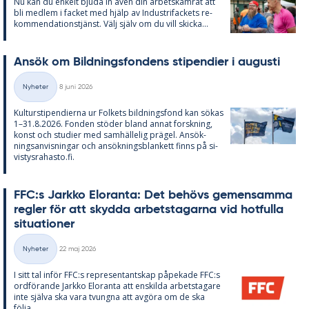
Nu kan du en­kelt bju­da in även din ar­bets­kam­rat att
bli med­lem i fac­ket med hjälp av In­du­stri­fac­kets re­
kom­men­da­tions­tjänst. Välj själv om du vill skic­ka...
An­sök om Bild­nings­fon­dens sti­pen­di­er i au­gusti
Skriven
Nyheter
8 juni 2026
Kategorier
Kul­tursti­pen­di­er­na ur Fol­kets bild­nings­fond kan sö­kas
1–31.8.2026. Fon­den stö­der bland an­nat forsk­ning,
konst och stu­di­er med sam­häl­le­lig prä­gel. An­sök­
nings­an­vis­ning­ar och an­sök­nings­blan­kett fin­ns på si­
vis­tys­ra­has­to.fi.
FFC:s Jark­ko Elo­ran­ta: Det be­hö­vs ge­men­sam­ma
reg­ler för att skyd­da ar­bets­ta­gar­na vid hot­ful­la
si­tu­a­tio­ner
Skriven
Nyheter
22 maj 2026
Kategorier
I sitt tal in­för FFC:s re­pre­sen­tant­skap på­pe­ka­de FFC:s
ord­fö­ran­de Jark­ko Elo­ran­ta att en­skil­da ar­bets­ta­ga­re
inte själva ska vara tvung­na att av­gö­ra om de ska
följa...