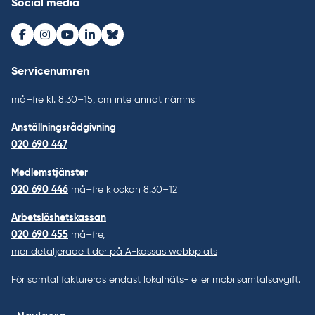
Social media
Facebook
Instagram
Youtube
LinkedIn
Bluesky
Servicenumren
må–fre kl. 8.30–15, om inte annat nämns
Anställningsrådgivning
020 690 447
Medlemstjänster
020 690 446
må–fre klockan 8.30–12
Arbetslöshetskassan
020 690 455
må–fre,
mer detaljerade tider på A-kassas webbplats
För samtal faktureras endast lokalnäts- eller mobilsamtalsavgift.