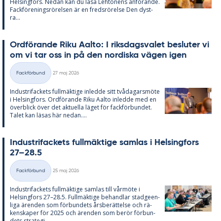
Helsing­fors. Ne­dan kan du läsa Lehto­nens an­fö­ran­de.
Fack­för­e­nings­rö­rel­sen är en freds­rö­rel­se Den dyst­
ra...
Ord­fö­ran­de Riku Aal­to: I riks­dags­va­let be­slu­ter vi
om vi tar oss in på den nor­dis­ka vägen igen
Skriven
Fackförbund
27 maj 2026
Kategorier
In­du­stri­fac­kets full­mäk­ti­ge in­led­de sitt två­da­garsmöte
i Helsing­fors. Ord­fö­ran­de Riku Aal­to in­led­de med en
över­blick över det ak­tu­el­la lä­get för fack­för­bun­det.
Ta­let kan lä­sas här ne­dan....
In­du­stri­fac­kets full­mäk­ti­ge sam­las i Helsing­fors
27–28.5
Skriven
Fackförbund
25 maj 2026
Kategorier
In­du­stri­fac­kets full­mäk­ti­ge sam­las till vår­möte i
Helsing­fors 27–28.5. Full­mäk­ti­ge be­hand­lar stad­ge­en­
li­ga ären­den som för­bun­dets års­be­rät­tel­se och rä­
ken­ska­per för 2025 och ären­den som be­rör för­bun­
dets stra­te­gi....