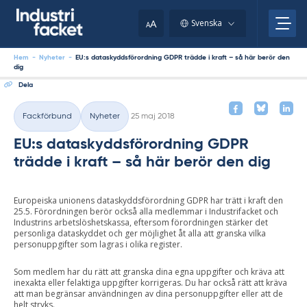
Skip
to
A
Svenska
A
content
Hem
-
Nyheter
-
EU:s dataskyddsförordning GDPR trädde i kraft – så här berör den
dig
Dela
Skriven
Fackförbund
Nyheter
25 maj 2018
Kategorier
EU:s dataskyddsförordning GDPR
trädde i kraft – så här berör den dig
Europeiska unionens dataskyddsförordning GDPR har trätt i kraft den
25.5. Förordningen berör också alla medlemmar i Industrifacket och
Industrins arbetslöshetskassa, eftersom förordningen stärker det
personliga dataskyddet och ger möjlighet åt alla att granska vilka
personuppgifter som lagras i olika register.
Som medlem har du rätt att granska dina egna uppgifter och kräva att
inexakta eller felaktiga uppgifter korrigeras. Du har också rätt att kräva
att man begränsar användningen av dina personuppgifter eller att de
helt stryks.