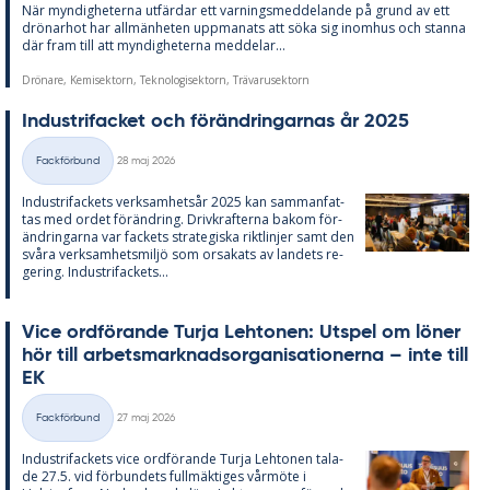
När myn­dig­he­ter­na ut­fär­dar ett var­nings­med­de­lan­de på grund av ett
drö­nar­hot har all­män­he­ten upp­ma­na­ts att söka sig in­om­hus och stan­na
där fram till att myn­dig­he­ter­na med­de­lar...
Drönare, Kemisektorn, Teknologisektorn, Trävarusektorn
In­du­stri­fac­ket och för­änd­ring­ar­nas år 2025
Skriven
Fackförbund
28 maj 2026
Kategorier
In­du­stri­fac­kets verk­sam­hets­år 2025 kan sam­man­fat­
tas med or­det för­änd­ring. Driv­kraf­ter­na bakom för­
änd­ring­ar­na var fac­kets stra­te­gis­ka rikt­lin­jer samt den
svå­ra verk­sam­hets­miljö som or­sa­ka­ts av lan­dets re­
ge­ring. In­du­stri­fac­kets...
Vice ord­fö­ran­de Turja Lehto­nen: Ut­spel om lö­ner
hör till ar­bets­mark­nads­or­ga­ni­sa­tio­ner­na – inte till
EK
Skriven
Fackförbund
27 maj 2026
Kategorier
In­du­stri­fac­kets vice ord­fö­ran­de Turja Lehto­nen ta­la­
de 27.5. vid för­bun­dets full­mäk­ti­ges vår­möte i