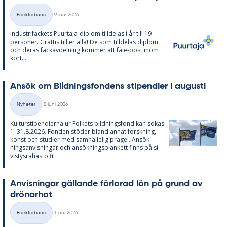
Skriven
Fackförbund
9 juni 2026
Kategorier
In­du­stri­fac­kets Pu­ur­ta­ja-diplom till­de­las i år till 19
per­so­ner. Grat­tis till er alla! De som till­de­las diplom
och de­ras fackav­del­ning kom­mer att få e-post inom
kort....
An­sök om Bild­nings­fon­dens sti­pen­di­er i au­gusti
Skriven
Nyheter
8 juni 2026
Kategorier
Kul­tursti­pen­di­er­na ur Fol­kets bild­nings­fond kan sö­kas
1–31.8.2026. Fon­den stö­der bland an­nat forsk­ning,
konst och stu­di­er med sam­häl­le­lig prä­gel. An­sök­
nings­an­vis­ning­ar och an­sök­nings­blan­kett fin­ns på si­
vis­tys­ra­has­to.fi.
An­vis­ning­ar gäl­lan­de för­lo­rad lön på grund av
drö­nar­hot
Skriven
Fackförbund
1 juni 2026
Kategorier