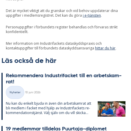
Det är mycket viktigt att du granskar och vid behov uppdaterar dina
uppgifter i medlemsregistret. Det kan du göra
i e-tjänsten
.
Personuppgifter i förbundets register behandlas och förvaras strikt
konfidentiellt.
Mer information om Industrifackets dataskyddspraxis och
kontaktuppgifter till förbundets dataskyddsansvariga
hittar du här
.
Läs också de här
Re­kom­men­de­ra In­du­stri­fac­ket till en ar­bets­kam­
rat!
Skriven
Nyheter
10 juni 2026
Kategorier
Nu kan du en­kelt bju­da in även din ar­bets­kam­rat att
bli med­lem i fac­ket med hjälp av In­du­stri­fac­kets re­
kom­men­da­tions­tjänst. Välj själv om du vill skic­ka...
19 med­lem­mar till­de­las Pu­ur­ta­ja-di­plo­met