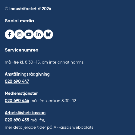
© Industrifacket rf
2026
Social media
Facebook
Instagram
Youtube
LinkedIn
Bluesky
Servicenumren
må–fre kl. 8.30–15, om inte annat nämns
Anställningsrådgivning
020 690 447
Medlemstjänster
020 690 446
må–fre klockan 8.30–12
Arbetslöshetskassan
020 690 455
må–fre,
mer detaljerade tider på A-kassas webbplats