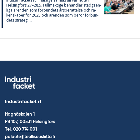
In­du­stri­fac­kets full­mäk­ti­ge sam­las till vår­möte i
Helsing­fors 27–28.5. Full­mäk­ti­ge be­hand­lar stad­ge­en­
li­ga ären­den som för­bun­dets års­be­rät­tel­se och rä­
ken­ska­per för 2025 och ären­den som be­rör för­bun­
dets stra­te­gi....
Industrifacket rf
Hagnäskajen 1
PB 107, 00531 Helsingfors
Tel.
020 774 001
palaute@teollisuusliitto.fi