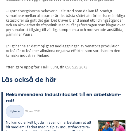
– Björneborgsborna behöver nu allt stöd som de kan få. Smidigt
samarbete mellan alla parter är det bästa sättet att förhindra mänskliga
katastrofer så gott det går. Det kräver bland annat utbildningsåtgärder
och en aktiv arbetskraftspolitik. Men nu får ju företagen som klagar över
personalbrist tillgång till väldigt kompetenta och motiverade anställda,
påminner Puura.
Enligt henne är det möjligt att nedläggningen av Venators produktion
också får också mer allmänna negativa effekter som sprids inom den
kemiska industrin i Finland.
Ytterligare uppgifter: Heli Puura, tfn 050 525 2673
Läs också de här
Re­kom­men­de­ra In­du­stri­fac­ket till en ar­bets­kam­
rat!
Skriven
Nyheter
10 juni 2026
Kategorier
Nu kan du en­kelt bju­da in även din ar­bets­kam­rat att
bli med­lem i fac­ket med hjälp av In­du­stri­fac­kets re­