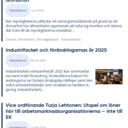
drö­nar­hot
Skriven
Fackförbund
1 juni 2026
Kategorier
När myn­dig­he­ter­na ut­fär­dar ett var­nings­med­de­lan­de på grund av ett
drö­nar­hot har all­män­he­ten upp­ma­na­ts att söka sig in­om­hus och stan­na
där fram till att myn­dig­he­ter­na med­de­lar...
Drönare, Kemisektorn, Teknologisektorn, Trävarusektorn
In­du­stri­fac­ket och för­änd­ring­ar­nas år 2025
Skriven
Fackförbund
28 maj 2026
Kategorier
In­du­stri­fac­kets verk­sam­hets­år 2025 kan sam­man­fat­
tas med or­det för­änd­ring. Driv­kraf­ter­na bakom för­
änd­ring­ar­na var fac­kets stra­te­gis­ka rikt­lin­jer samt den
svå­ra verk­sam­hets­miljö som or­sa­ka­ts av lan­dets re­
ge­ring. In­du­stri­fac­kets...
Vice ord­fö­ran­de Turja Lehto­nen: Ut­spel om lö­ner
hör till ar­bets­mark­nads­or­ga­ni­sa­tio­ner­na – inte till
EK
Skriven
Fackförbund
27 maj 2026