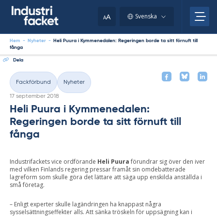
Skip
to
A
Svenska
A
content
Hem
-
Nyheter
-
Heli Puura i Kymmenedalen: Regeringen borde ta sitt förnuft till
fånga
Dela
Fackförbund
Nyheter
Kategorier
Skriven
17 september 2018
Heli Puura i Kymmenedalen:
Regeringen borde ta sitt förnuft till
fånga
Industrifackets vice ordförande
Heli Puura
förundrar sig över den iver
med vilken Finlands regering pressar framåt sin omdebatterade
lagreform som skulle göra det lättare att säga upp enskilda anställda i
små företag.
– Enligt experter skulle lagändringen ha knappast några
sysselsättningseffekter alls. Att sänka tröskeln för uppsägning kan i