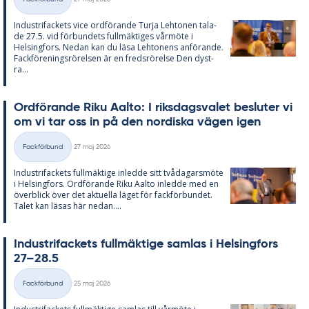
Kategorier
In­du­stri­fac­kets vice ord­fö­ran­de Turja Lehto­nen ta­la­
de 27.5. vid för­bun­dets full­mäk­ti­ges vår­möte i
Helsing­fors. Ne­dan kan du läsa Lehto­nens an­fö­ran­de.
Fack­för­e­nings­rö­rel­sen är en freds­rö­rel­se Den dyst­
ra...
Ord­fö­ran­de Riku Aal­to: I riks­dags­va­let be­slu­ter vi
om vi tar oss in på den nor­dis­ka vägen igen
Skriven
Fackförbund
27 maj 2026
Kategorier
In­du­stri­fac­kets full­mäk­ti­ge in­led­de sitt två­da­garsmöte
i Helsing­fors. Ord­fö­ran­de Riku Aal­to in­led­de med en
över­blick över det ak­tu­el­la lä­get för fack­för­bun­det.
Ta­let kan lä­sas här ne­dan....
In­du­stri­fac­kets full­mäk­ti­ge sam­las i Helsing­fors
27–28.5
Skriven
Fackförbund
25 maj 2026
Kategorier