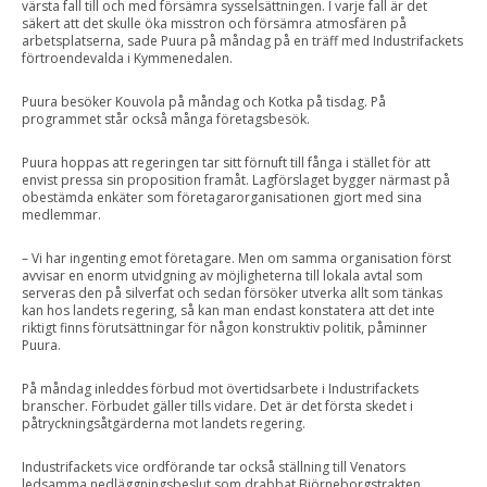
värsta fall till och med försämra sysselsättningen. I varje fall är det
säkert att det skulle öka misstron och försämra atmosfären på
arbetsplatserna, sade Puura på måndag på en träff med Industrifackets
förtroendevalda i Kymmenedalen.
Puura besöker Kouvola på måndag och Kotka på tisdag. På
programmet står också många företagsbesök.
Puura hoppas att regeringen tar sitt förnuft till fånga i stället för att
envist pressa sin proposition framåt. Lagförslaget bygger närmast på
obestämda enkäter som företagarorganisationen gjort med sina
medlemmar.
– Vi har ingenting emot företagare. Men om samma organisation först
avvisar en enorm utvidgning av möjligheterna till lokala avtal som
serveras den på silverfat och sedan försöker utverka allt som tänkas
kan hos landets regering, så kan man endast konstatera att det inte
riktigt finns förutsättningar för någon konstruktiv politik, påminner
Puura.
På måndag inleddes förbud mot övertidsarbete i Industrifackets
branscher. Förbudet gäller tills vidare. Det är det första skedet i
påtryckningsåtgärderna mot landets regering.
Industrifackets vice ordförande tar också ställning till Venators
ledsamma nedläggningsbeslut som drabbat Björneborgstrakten.