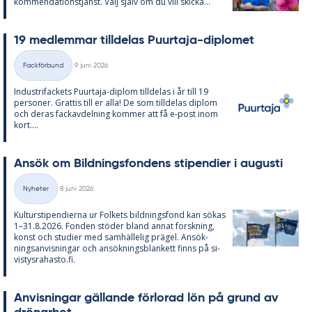
kom­men­da­tions­tjänst. Välj själv om du vill skic­ka...
19 med­lem­mar till­de­las Pu­ur­ta­ja-di­plo­met
Skriven
Fackförbund
9 juni 2026
Kategorier
In­du­stri­fac­kets Pu­ur­ta­ja-diplom till­de­las i år till 19
per­so­ner. Grat­tis till er alla! De som till­de­las diplom
och de­ras fackav­del­ning kom­mer att få e-post inom
kort....
An­sök om Bild­nings­fon­dens sti­pen­di­er i au­gusti
Skriven
Nyheter
8 juni 2026
Kategorier
Kul­tursti­pen­di­er­na ur Fol­kets bild­nings­fond kan sö­kas
1–31.8.2026. Fon­den stö­der bland an­nat forsk­ning,
konst och stu­di­er med sam­häl­le­lig prä­gel. An­sök­
nings­an­vis­ning­ar och an­sök­nings­blan­kett fin­ns på si­
vis­tys­ra­has­to.fi.
An­vis­ning­ar gäl­lan­de för­lo­rad lön på grund av