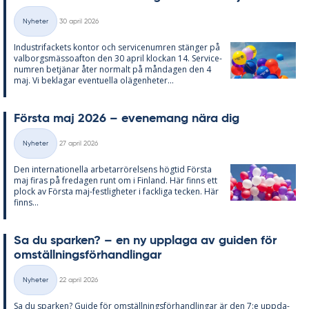
Skriven
Nyheter
30 april 2026
Kategorier
In­du­stri­fac­kets kon­tor och ser­vice­num­ren stäng­er på
val­borgs­mäs­so­af­ton den 30 april kloc­kan 14. Ser­vice­
num­ren be­tjä­nar åter nor­malt på mån­da­gen den 4
maj. Vi be­kla­gar even­tu­el­la olä­gen­he­ter...
Förs­ta maj 2026 – eve­ne­mang nära dig
Skriven
Nyheter
27 april 2026
Kategorier
Den in­ter­na­tio­nel­la ar­be­tar­rö­rel­sens hög­tid Förs­ta
maj fi­ras på fre­da­gen runt om i Fin­land. Här fin­ns ett
plock av Förs­ta maj-fest­lig­he­ter i fack­li­ga tec­ken. Här
fin­ns...
Sa du spar­ken? – en ny upp­laga av gui­den för
om­ställ­nings­för­hand­ling­ar
Skriven
Nyheter
22 april 2026
Kategorier
Sa du spar­ken? Guide för om­ställ­nings­för­hand­ling­ar är den 7:e upp­da­