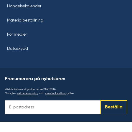
Händelsekalender
Materialbeställning
För medier
Dataskydd
Prenumerera på nyhetsbrev
Webbplatsen skyddas av reCAPTCHA.
Googles
sekretesspolicy
och
användarvillkor
gäller.
Prenumerera
Beställa
på
nyhetsbrev: