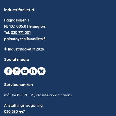
Industrifacket rf
Hagnäskajen 1
PB 107, 00531 Helsingfors
Tel.
020 774 001
palaute@teollisuusliitto.fi
© Industrifacket rf
2026
Social media
Facebook
Instagram
Youtube
LinkedIn
Bluesky
Servicenumren
må–fre kl. 8.30–15, om inte annat nämns
Anställningsrådgivning
020 690 447