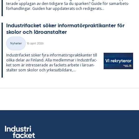
te­ra­de upp­la­gan av den ti­di­ga­re Sa du spar­ken? Guide för sam­ar­bets­
för­hand­ling­ar. Gui­den har upp­da­te­ra­ts och re­di­ge­ra­ts...
In­du­stri­fac­ket sö­ker in­for­ma­törprak­ti­kan­ter för
sko­lor och läro­an­stal­ter
Skriven
Nyheter
16 april 2026
Kategorier
In­du­stri­fac­ket sö­ker fyra in­for­ma­tör­sprak­ti­kan­ter till
oli­ka de­lar av Fin­land. Alla med­lem­mar i In­du­stri­fac­
ket som är in­tres­se­ra­de av fac­kets ar­bete i läro­an­
stal­ter som sko­lor och yr­kes­ut­bil­da­re,...