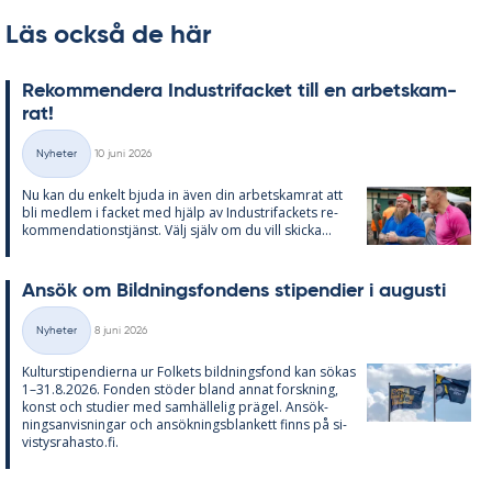
Läs också de här
Re­kom­men­de­ra In­du­stri­fac­ket till en ar­bets­kam­
rat!
Skriven
Nyheter
10 juni 2026
Kategorier
Nu kan du en­kelt bju­da in även din ar­bets­kam­rat att
bli med­lem i fac­ket med hjälp av In­du­stri­fac­kets re­
kom­men­da­tions­tjänst. Välj själv om du vill skic­ka...
An­sök om Bild­nings­fon­dens sti­pen­di­er i au­gusti
Skriven
Nyheter
8 juni 2026
Kategorier
Kul­tursti­pen­di­er­na ur Fol­kets bild­nings­fond kan sö­kas
1–31.8.2026. Fon­den stö­der bland an­nat forsk­ning,
konst och stu­di­er med sam­häl­le­lig prä­gel. An­sök­
nings­an­vis­ning­ar och an­sök­nings­blan­kett fin­ns på si­
vis­tys­ra­has­to.fi.