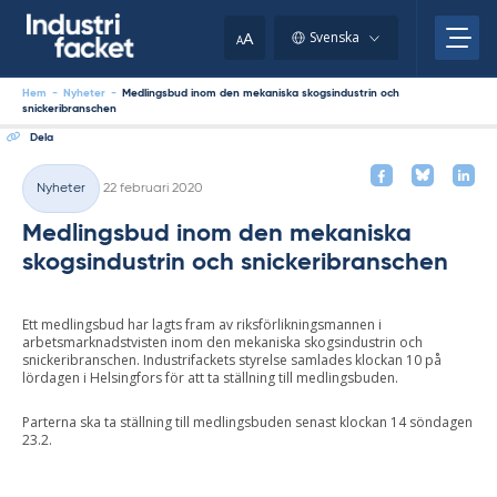
Skip
to
A
Svenska
A
content
Hem
-
Nyheter
-
Medlingsbud inom den mekaniska skogsindustrin och
snickeribranschen
Dela
Skriven
Nyheter
22 februari 2020
Kategorier
Medlingsbud inom den mekaniska
skogsindustrin och snickeribranschen
Ett medlingsbud har lagts fram av riksförlikningsmannen i
arbetsmarknadstvisten inom den mekaniska skogsindustrin och
snickeribranschen. Industrifackets styrelse samlades klockan 10 på
lördagen i Helsingfors för att ta ställning till medlingsbuden.
Parterna ska ta ställning till medlingsbuden senast klockan 14 söndagen
23.2.