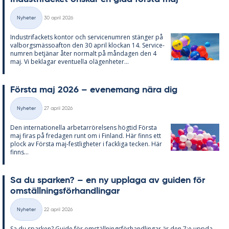
Skriven
Nyheter
30 april 2026
Kategorier
In­du­stri­fac­kets kon­tor och ser­vice­num­ren stäng­er på
val­borgs­mäs­so­af­ton den 30 april kloc­kan 14. Ser­vice­
num­ren be­tjä­nar åter nor­malt på mån­da­gen den 4
maj. Vi be­kla­gar even­tu­el­la olä­gen­he­ter...
Förs­ta maj 2026 – eve­ne­mang nära dig
Skriven
Nyheter
27 april 2026
Kategorier
Den in­ter­na­tio­nel­la ar­be­tar­rö­rel­sens hög­tid Förs­ta
maj fi­ras på fre­da­gen runt om i Fin­land. Här fin­ns ett
plock av Förs­ta maj-fest­lig­he­ter i fack­li­ga tec­ken. Här
fin­ns...
Sa du spar­ken? – en ny upp­laga av gui­den för
om­ställ­nings­för­hand­ling­ar
Skriven
Nyheter
22 april 2026
Kategorier
Sa du spar­ken? Guide för om­ställ­nings­för­hand­ling­ar är den 7:e upp­da­