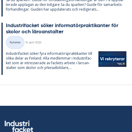
te­ra­de upp­la­gan av den ti­di­ga­re Sa du spar­ken? Guide för sam­ar­bets­
för­hand­ling­ar. Gui­den har upp­da­te­ra­ts och re­di­ge­ra­ts...
In­du­stri­fac­ket sö­ker in­for­ma­törprak­ti­kan­ter för
sko­lor och läro­an­stal­ter
Skriven
Nyheter
16 april 2026
Kategorier
In­du­stri­fac­ket sö­ker fyra in­for­ma­tör­sprak­ti­kan­ter till
oli­ka de­lar av Fin­land. Alla med­lem­mar i In­du­stri­fac­
ket som är in­tres­se­ra­de av fac­kets ar­bete i läro­an­
stal­ter som sko­lor och yr­kes­ut­bil­da­re,...