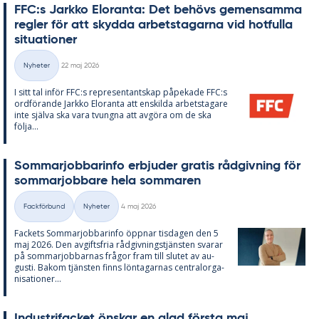
FFC:s Jark­ko Elo­ran­ta: Det be­hö­vs ge­men­sam­ma
reg­ler för att skyd­da ar­bets­ta­gar­na vid hot­ful­la
si­tu­a­tio­ner
Skriven
Nyheter
22 maj 2026
Kategorier
I sitt tal in­för FFC:s re­pre­sen­tant­skap på­pe­ka­de FFC:s
ord­fö­ran­de Jark­ko Elo­ran­ta att en­skil­da ar­bets­ta­ga­re
inte själva ska vara tvung­na att av­gö­ra om de ska
följa...
Som­mar­job­ba­rin­fo er­bju­der gra­tis råd­giv­ning för
som­mar­job­ba­re hela som­ma­ren
Skriven
Fackförbund
Nyheter
4 maj 2026
Kategorier
Fac­kets Som­mar­job­ba­rin­fo öpp­nar tis­da­gen den 5
maj 2026. Den av­gifts­fria råd­giv­nings­tjäns­ten sva­rar
på som­mar­job­bar­nas frå­gor fram till slu­tet av au­
gusti. Bakom tjäns­ten fin­ns lön­ta­gar­nas cen­tral­or­ga­
ni­sa­tio­ner...
In­du­stri­fac­ket öns­kar en glad förs­ta maj