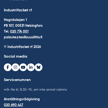
Industrifacket rf
Hagnäskajen 1
PB 107, 00531 Helsingfors
Tel.
020 774 001
palaute@teollisuusliitto.fi
© Industrifacket rf
2026
Social media
Facebook
Instagram
Youtube
LinkedIn
Bluesky
Servicenumren
må–fre kl. 8.30–15, om inte annat nämns
Anställningsrådgivning
020 690 447