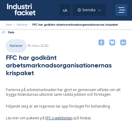
Skip
to
A
Svenska
A
content
Hem
-
Nyheter
-
FFC har godkänt arbetsmarknadsorganisationernas krispaket
Dela
Skriven
Nyheter
18 mars 2020
Kategorier
FFC har godkänt
arbetsmarknadsorganisationernas
krispaket
Parterna på arbetsmarknaden har gjort en gemensam utfäste om att
trygga finländarnas utkomst samt rädda jobben och företagen.
Följande steg är att regerinen tar upp förslaget för behandling.
Läs mer om paketet på
FFC:s webbplats
(på finska).