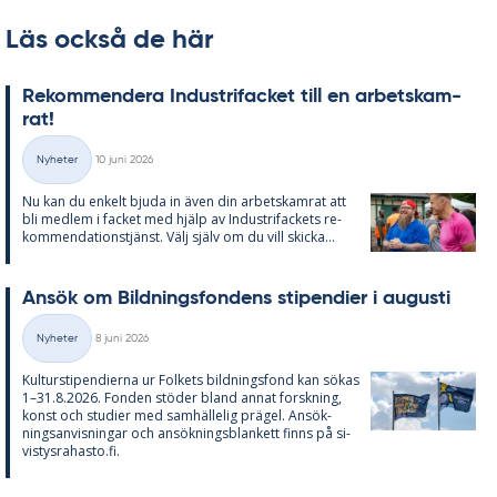
Läs också de här
Re­kom­men­de­ra In­du­stri­fac­ket till en ar­bets­kam­
rat!
Skriven
Nyheter
10 juni 2026
Kategorier
Nu kan du en­kelt bju­da in även din ar­bets­kam­rat att
bli med­lem i fac­ket med hjälp av In­du­stri­fac­kets re­
kom­men­da­tions­tjänst. Välj själv om du vill skic­ka...
An­sök om Bild­nings­fon­dens sti­pen­di­er i au­gusti
Skriven
Nyheter
8 juni 2026
Kategorier
Kul­tursti­pen­di­er­na ur Fol­kets bild­nings­fond kan sö­kas
1–31.8.2026. Fon­den stö­der bland an­nat forsk­ning,
konst och stu­di­er med sam­häl­le­lig prä­gel. An­sök­
nings­an­vis­ning­ar och an­sök­nings­blan­kett fin­ns på si­
vis­tys­ra­has­to.fi.