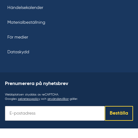
Händelsekalender
Materialbeställning
För medier
Dataskydd
Prenumerera på nyhetsbrev
Webbplatsen skyddas av reCAPTCHA.
Googles
sekretesspolicy
och
användarvillkor
gäller.
Prenumerera
Beställa
på
nyhetsbrev: