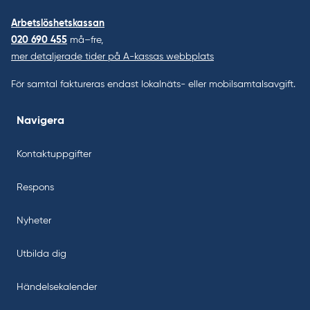
Arbetslöshetskassan
020 690 455
må–fre,
mer detaljerade tider på A-kassas webbplats
För samtal faktureras endast lokalnäts- eller mobilsamtalsavgift.
Navigera
Kontaktuppgifter
Respons
Nyheter
Utbilda dig
Händelsekalender