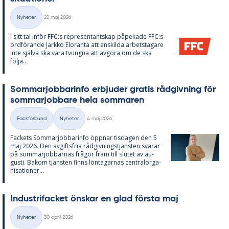
Skriven
Nyheter
22 maj 2026
Kategorier
I sitt tal in­för FFC:s re­pre­sen­tant­skap på­pe­ka­de FFC:s
ord­fö­ran­de Jark­ko Elo­ran­ta att en­skil­da ar­bets­ta­ga­re
inte själva ska vara tvung­na att av­gö­ra om de ska
följa...
Som­mar­job­ba­rin­fo er­bju­der gra­tis råd­giv­ning för
som­mar­job­ba­re hela som­ma­ren
Skriven
Fackförbund
Nyheter
4 maj 2026
Kategorier
Fac­kets Som­mar­job­ba­rin­fo öpp­nar tis­da­gen den 5
maj 2026. Den av­gifts­fria råd­giv­nings­tjäns­ten sva­rar
på som­mar­job­bar­nas frå­gor fram till slu­tet av au­
gusti. Bakom tjäns­ten fin­ns lön­ta­gar­nas cen­tral­or­ga­
ni­sa­tio­ner...
In­du­stri­fac­ket öns­kar en glad förs­ta maj
Skriven
Nyheter
30 april 2026
Kategorier