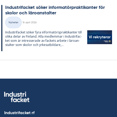
In­du­stri­fac­ket sö­ker in­for­ma­törprak­ti­kan­ter för
sko­lor och läro­an­stal­ter
Skriven
Nyheter
16 april 2026
Kategorier
In­du­stri­fac­ket sö­ker fyra in­for­ma­tör­sprak­ti­kan­ter till
oli­ka de­lar av Fin­land. Alla med­lem­mar i In­du­stri­fac­
ket som är in­tres­se­ra­de av fac­kets ar­bete i läro­an­
stal­ter som sko­lor och yr­kes­ut­bil­da­re,...
Industrifacket rf