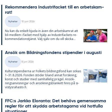
Re­kom­men­de­ra In­du­stri­fac­ket till en ar­bets­kam­
rat!
Skriven
Nyheter
10 juni 2026
Kategorier
Nu kan du en­kelt bju­da in även din ar­bets­kam­rat att
bli med­lem i fac­ket med hjälp av In­du­stri­fac­kets re­
kom­men­da­tions­tjänst. Välj själv om du vill skic­ka...
An­sök om Bild­nings­fon­dens sti­pen­di­er i au­gusti
Skriven
Nyheter
8 juni 2026
Kategorier
Kul­tursti­pen­di­er­na ur Fol­kets bild­nings­fond kan sö­kas
1–31.8.2026. Fon­den stö­der bland an­nat forsk­ning,
konst och stu­di­er med sam­häl­le­lig prä­gel. An­sök­
nings­an­vis­ning­ar och an­sök­nings­blan­kett fin­ns på si­
vis­tys­ra­has­to.fi.
FFC:s Jark­ko Elo­ran­ta: Det be­hö­vs ge­men­sam­ma
reg­ler för att skyd­da ar­bets­ta­gar­na vid hot­ful­la
si­tu­a­tio­ner