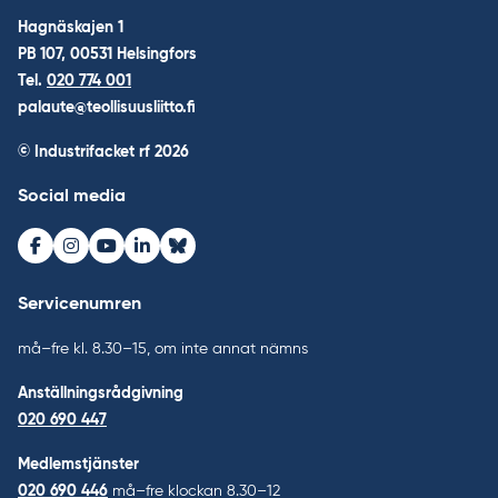
Hagnäskajen 1
PB 107, 00531 Helsingfors
Tel.
020 774 001
palaute@teollisuusliitto.fi
© Industrifacket rf
2026
Social media
Facebook
Instagram
Youtube
LinkedIn
Bluesky
Servicenumren
må–fre kl. 8.30–15, om inte annat nämns
Anställningsrådgivning
020 690 447
Medlemstjänster
020 690 446
må–fre klockan 8.30–12