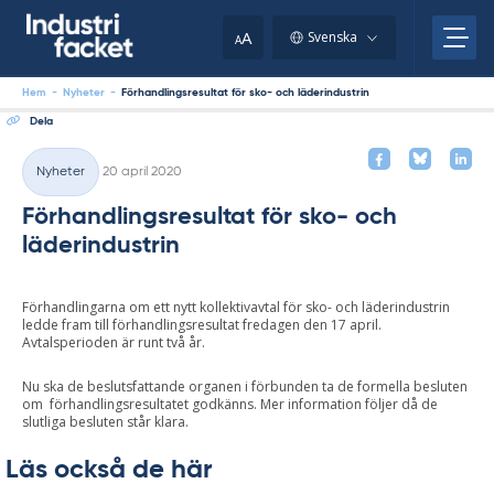
Skip
to
A
Svenska
A
content
Hem
-
Nyheter
-
Förhandlingsresultat för sko- och läderindustrin
Dela
Skriven
Nyheter
20 april 2020
Kategorier
Förhandlingsresultat för sko- och
läderindustrin
Förhandlingarna om ett nytt kollektivavtal för sko- och läderindustrin
ledde fram till förhandlingsresultat fredagen den 17 april.
Avtalsperioden är runt två år.
Nu ska de beslutsfattande organen i förbunden ta de formella besluten
om förhandlingsresultatet godkänns. Mer information följer då de
slutliga besluten står klara.
Läs också de här