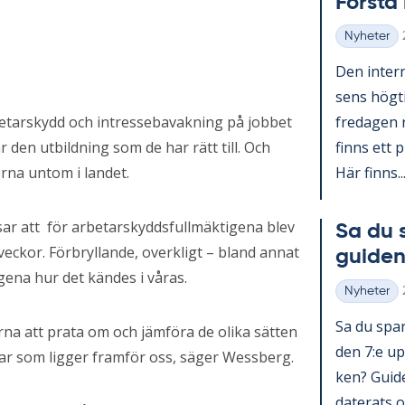
Förs­t
Nyheter
Kategorier
Den in­ter­n
sens hög­ti
arbetarskydd och intressebavakning på jobbet
fre­da­gen 
 den utbildning som de har rätt till. Och
fin­ns ett p
rna untom i landet.
Här fin­ns..
sar att för arbetarskyddsfullmäktigena blev
Sa du 
eckor. Förbryllande, overkligt – bland annat
gui­den
ena hur det kändes i våras.
Nyheter
Kategorier
Sa du spar­
erna att prata om och jämföra de olika sätten
den 7:e upp
r som ligger framför oss, säger Wessberg.
ken? Guide 
da­te­ra­ts o