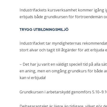
Industrifackets kursverksamhet kommer igång i
erbjuds både grundkursen för förtroendemän oc
TRYGG UTBILDNINGSMILJÖ
Industrifacket tar myndigheternas rekommendati
stort alvar och tagit till åtgärder för att erbjuda
– Det har ju varit en väldigt speciell tid på alla
en aning, men en omgång grundkurs för både a
kan vi erbjuda!
Grundkursen i arbetarskydd genomförs 5.10–9.1
Deltagarantalet är lägre än tidigare, vilket gör de