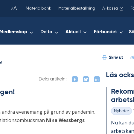
been
A
Materialbank
Materialbeställning
A-kassa
F
A
copied
to
your
Medlemskap
Delta
Aktuell
Förbundet
S
clipboard.)
Skriv ut
n!
Läs ocks
Dela artikeln:
Re­kom­m
igen!
ar­bets
 och andra evenemang på grund av pandemin,
Nyheter
Kategorier
gansiationsombudsman
Nina Wessbergs
Nu kan du 
ar­bets­kam