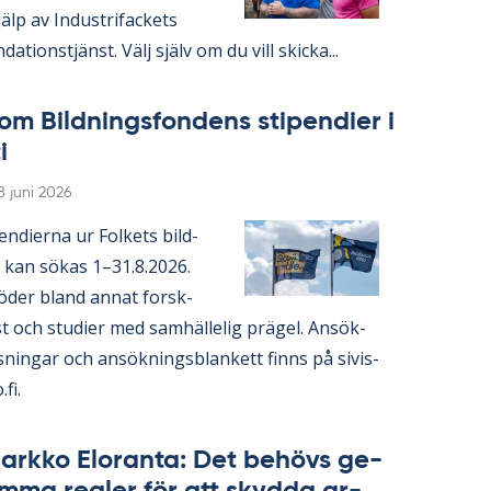
lp av In­du­stri­fac­kets
da­tions­tjänst. Välj själv om du vill skic­ka...
om Bild­nings­fon­dens sti­pen­di­er i
i
Skriven
8 juni 2026
en­di­er­na ur Fol­kets bild­
 kan sö­kas 1–31.8.2026.
ö­der bland an­nat forsk­
 och stu­di­er med sam­häl­le­lig prä­gel. An­sök­
s­ning­ar och an­sök­nings­blan­kett fin­ns på si­vis­
.fi.
ark­ko Elo­ran­ta: Det be­hö­vs ge­