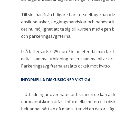
Till skillnad från tidigare har kursdeltagarna o
ansiktsmasker, engångshandskar och handsprit a
det nu möjlighet att ta sig till kursen med egen 
och parkeringsavgifterna.
I så fall ersätts 0,25 euro/ kilometer då man fär
delta i samma utbildning reser i samma bil är er
Parkeringsavgifterna ersätts också mot kvitto.
INFORMELLA DISKUSSIONER VIKTIGA
– Utbildningar över nätet är bra, men de kan ald
när människor träffas. Informella möten och dis
helt annat sätt än då man sitter vid en dator, sä