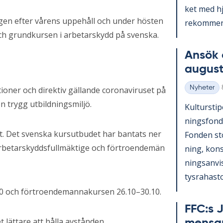
ket med hjä
gen efter vårens uppehåll och under hösten
re­kom­men­
h grundkursen i arbetarskydd på svenska.
An­sök 
au­gust
Nyheter
oner och direktiv gällande coronaviruset på
Kategorier
 en trygg utbildningsmiljö.
Kul­tursti­p
nings­fond
 sätt. Det svenska kursutbudet har bantats ner
Fon­den st
rbetarskyddsfullmäktige och förtroendemän
ning, konst
nings­an­vi
tys­ra­has­to
0 och förtroendemannakursen 26.10–30.10.
FFC:s J
t lättare att hålla avstånden.