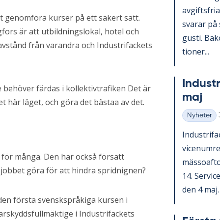
av­gifts­fri
tt genomföra kurser på ett säkert sätt.
sva­rar på 
fors är att utbildningslokal, hotel och
gusti. Bako
avstånd från varandra och Industrifackets
tio­ner...
In­du­st
 behöver färdas i kollektivtrafiken Det är
maj
et här läget, och göra det bästaa av det.
Nyheter
Kategorier
In­du­stri­
vice­num­r
 för många. Den har också försatt
mäs­so­af­t
å jobbet göra för att hindra spridnignen?
14. Ser­vic
den 4 maj. V
 den första svenskspråkiga kursen i
rskyddsfullmäktige i Industrifackets