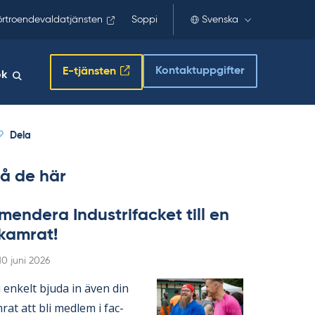
örtroendevaldatjänsten
Soppi
Svenska
Kontaktuppgifter
E-tjänsten
ök
Dela
å de här
en­de­ra In­du­stri­fac­ket till en
­kam­rat!
Skriven
10 juni 2026
en­kelt bju­da in även din
­rat att bli med­lem i fac­