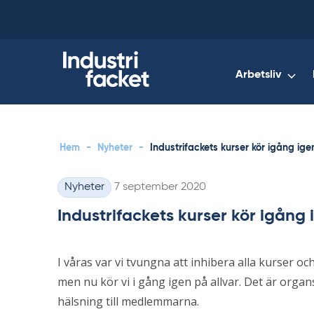
Skip
to
content
Arbetsliv
Hem
-
Nyheter
-
Industrifackets kurser kör igång ige
Skriven
Nyheter
7 september 2020
Kategorier
Industrifackets kurser kör igång 
I våras var vi tvungna att inhibera alla kurser
men nu kör vi i gång igen på allvar. Det är or
hälsning till medlemmarna.