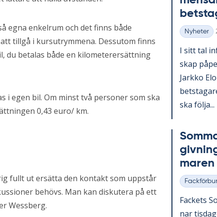
men­sam
bets­ta­
ckså egna enkelrum och det finns både
Nyheter
Kategorier
tt tillgå i kursutrymmena. Dessutom finns
I sitt tal i
bil, du betalas både en kilometerersättning
skap på­pe­
Jark­ko Elo­
bets­ta­ga­
das i egen bil. Om minst två personer som ska
ska följa...
sättningen 0,43 euro/ km.
Som­mar
giv­nin
ma­ren
rig fullt ut ersätta den kontakt som uppstår
Fackförbu
Kategorier
kussioner behövs. Man kan diskutera på ett
Fac­kets So
ger Wessberg.
nar tis­da