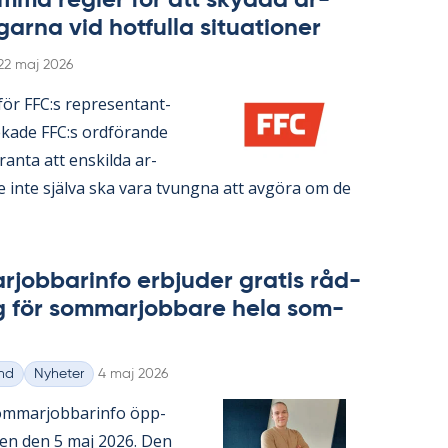
­ma reg­ler för att skyd­da ar­
gar­na vid hot­ful­la si­tu­a­tio­ner
Skriven
22 maj 2026
n­för FFC:s re­pre­sen­tant­
ka­de FFC:s ord­fö­ran­de
ran­ta att en­skil­da ar­
re inte själva ska vara tvung­na att av­gö­ra om de
­job­ba­rin­fo er­bju­der gra­tis råd­
g för som­mar­job­ba­re hela som­
Skriven
nd
Nyheter
4 maj 2026
m­mar­job­ba­rin­fo öpp­
­gen den 5 maj 2026. Den