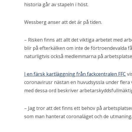
historia går av stapeln i höst.
Wessberg anser att det är på tiden.
– Risken finns att allt det viktiga arbetet med 
blir på efterkälken om inte de förtroendevalda får
naturligtvis också medlemmarna på arbetsplatse
I en färsk kartläggning från fackcentralen FFC
vi
coronavirusr nästan en huvudsyssla under flera v
med dessa ord beskriver arbetarskyddsfullmäktig
– Jag tror att det finns ett behov på arbetsplats
som man hanterat coronaläget och de utmaninga