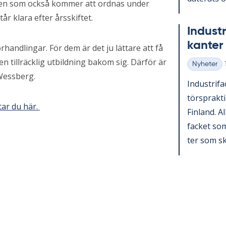
en som också kommer att ordnas under
år klara efter årsskiftet.
In­du­st
kan­ter 
förhandlingar. För dem är det ju lättare att få
n tillräcklig utbildning bakom sig. Därför är
Nyheter
Kategorier
 Wessberg.
In­du­stri­f
tör­sprak­ti
tar du här.
Fin­land. A
fac­ket som 
ter som sko­