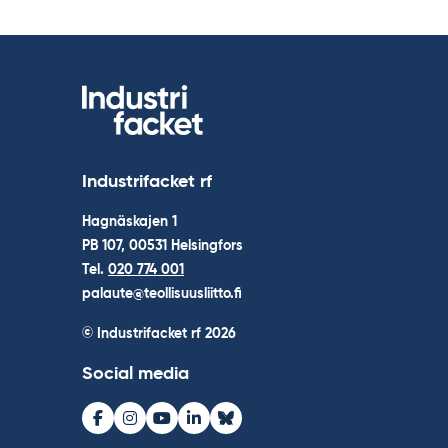
Industrifacket rf
Hagnäskajen 1
PB 107, 00531 Helsingfors
Tel.
020 774 001
palaute@teollisuusliitto.fi
© Industrifacket rf
2026
Social media
Facebook
Instagram
Youtube
LinkedIn
Bluesky