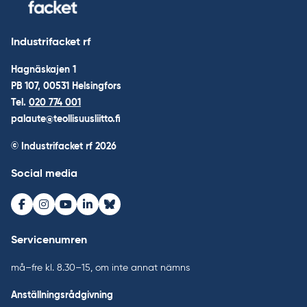
Industrifacket rf
Hagnäskajen 1
PB 107, 00531 Helsingfors
Tel.
020 774 001
palaute@teollisuusliitto.fi
© Industrifacket rf
2026
Social media
Facebook
Instagram
Youtube
LinkedIn
Bluesky
Servicenumren
må–fre kl. 8.30–15, om inte annat nämns
Anställningsrådgivning