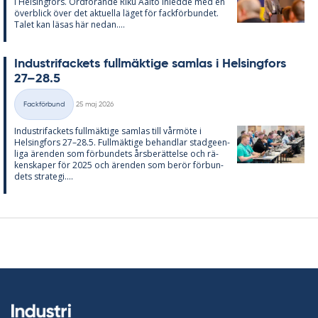
i Helsing­fors. Ord­fö­ran­de Riku Aal­to in­led­de med en
över­blick över det ak­tu­el­la lä­get för fack­för­bun­det.
Ta­let kan lä­sas här ne­dan....
In­du­stri­fac­kets full­mäk­ti­ge sam­las i Helsing­fors
27–28.5
Skriven
Fackförbund
25 maj 2026
Kategorier
In­du­stri­fac­kets full­mäk­ti­ge sam­las till vår­möte i
Helsing­fors 27–28.5. Full­mäk­ti­ge be­hand­lar stad­ge­en­
li­ga ären­den som för­bun­dets års­be­rät­tel­se och rä­
ken­ska­per för 2025 och ären­den som be­rör för­bun­
dets stra­te­gi....