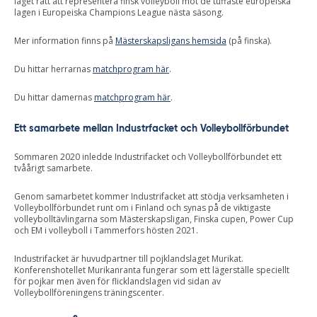
laget rätt att representera finsk volleyboll mot de tuffaste europeiska
lagen i Europeiska Champions League nästa säsong.
Mer information finns på
Mästerskapsligans hemsida
(på finska).
Du hittar herrarnas
matchprogram här
.
Du hittar damernas
matchprogram här
.
Ett samarbete mellan Industrfacket och Volleybollförbundet
Sommaren 2020 inledde Industrifacket och Volleybollförbundet ett
tvåårigt samarbete.
Genom samarbetet kommer Industrifacket att stödja verksamheten i
Volleybollförbundet runt om i Finland och synas på de viktigaste
volleybolltävlingarna som Mästerskapsligan, Finska cupen, Power Cup
och EM i volleyboll i Tammerfors hösten 2021.
Industrifacket är huvudpartner till pojklandslaget Murikat.
Konferenshotellet Murikanranta fungerar som ett lägerställe speciellt
för pojkar men även för flicklandslagen vid sidan av
Volleybollföreningens träningscenter.