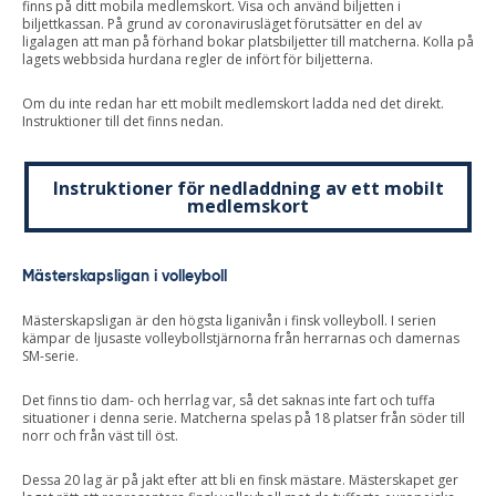
finns på ditt mobila medlemskort. Visa och använd biljetten i
biljettkassan. På grund av coronavirusläget förutsätter en del av
ligalagen att man på förhand bokar platsbiljetter till matcherna. Kolla på
lagets webbsida hurdana regler de infört för biljetterna.
Om du inte redan har ett mobilt medlemskort ladda ned det direkt.
Instruktioner till det finns nedan.
Instruktioner för nedladdning av ett mobilt
medlemskort
Mästerskapsligan i volleyboll
Mästerskapsligan är den högsta liganivån i finsk volleyboll. I serien
kämpar de ljusaste volleybollstjärnorna från herrarnas och damernas
SM-serie.
Det finns tio dam- och herrlag var, så det saknas inte fart och tuffa
situationer i denna serie. Matcherna spelas på 18 platser från söder till
norr och från väst till öst.
Dessa 20 lag är på jakt efter att bli en finsk mästare. Mästerskapet ger