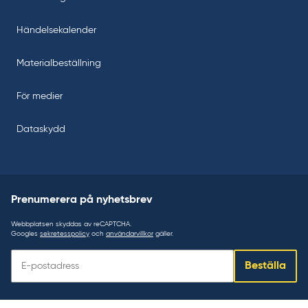
Händelsekalender
Materialbeställning
För medier
Dataskydd
Prenumerera på nyhetsbrev
Webbplatsen skyddas av reCAPTCHA.
Googles
sekretesspolicy
och
användarvillkor
gäller.
Prenumerera
Beställa
på
nyhetsbrev: