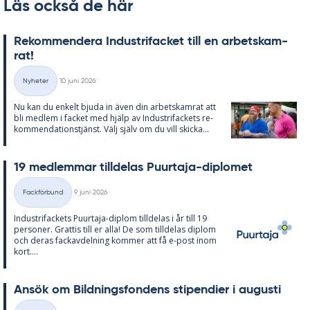
Läs också de här
Re­kom­men­de­ra In­du­stri­fac­ket till en ar­bets­kam­
rat!
Skriven
Nyheter
10 juni 2026
Kategorier
Nu kan du en­kelt bju­da in även din ar­bets­kam­rat att
bli med­lem i fac­ket med hjälp av In­du­stri­fac­kets re­
kom­men­da­tions­tjänst. Välj själv om du vill skic­ka...
19 med­lem­mar till­de­las Pu­ur­ta­ja-di­plo­met
Skriven
Fackförbund
9 juni 2026
Kategorier
In­du­stri­fac­kets Pu­ur­ta­ja-diplom till­de­las i år till 19
per­so­ner. Grat­tis till er alla! De som till­de­las diplom
och de­ras fackav­del­ning kom­mer att få e-post inom
kort....
An­sök om Bild­nings­fon­dens sti­pen­di­er i au­gusti
Skriven