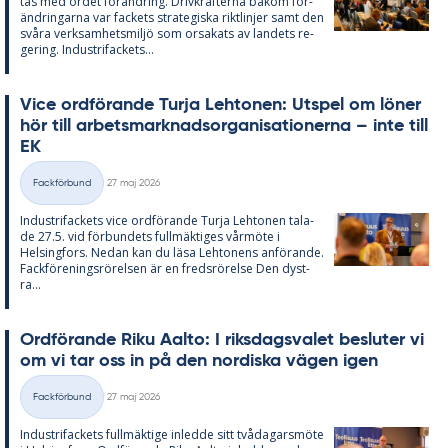
tas med or­det för­änd­ring. Driv­kraf­ter­na bakom för­
änd­ring­ar­na var fac­kets stra­te­gis­ka rikt­lin­jer samt den
svå­ra verk­sam­hets­miljö som or­sa­ka­ts av lan­dets re­
ge­ring. In­du­stri­fac­kets...
Vice ord­fö­ran­de Turja Lehto­nen: Ut­spel om lö­ner
hör till ar­bets­mark­nads­or­ga­ni­sa­tio­ner­na – inte till
EK
Skriven
Fackförbund
27 maj 2026
Kategorier
In­du­stri­fac­kets vice ord­fö­ran­de Turja Lehto­nen ta­la­
de 27.5. vid för­bun­dets full­mäk­ti­ges vår­möte i
Helsing­fors. Ne­dan kan du läsa Lehto­nens an­fö­ran­de.
Fack­för­e­nings­rö­rel­sen är en freds­rö­rel­se Den dyst­
ra...
Ord­fö­ran­de Riku Aal­to: I riks­dags­va­let be­slu­ter vi
om vi tar oss in på den nor­dis­ka vägen igen
Skriven
Fackförbund
27 maj 2026
Kategorier
In­du­stri­fac­kets full­mäk­ti­ge in­led­de sitt två­da­garsmöte