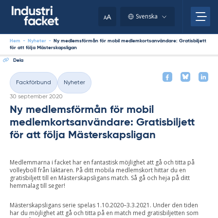
Skip
to
A
Svenska
A
content
Hem
-
Nyheter
-
Ny medlemsförmån för mobil medlemkortsanvändare: Gratisbiljett
för att följa Mästerskapsligan
Dela
Fackförbund
Nyheter
Kategorier
Skriven
30 september 2020
Ny medlemsförmån för mobil
medlemkortsanvändare: Gratisbiljett
för att följa Mästerskapsligan
Medlemmarna i facket har en fantastisk möjlighet att gå och titta på
volleyboll från läktaren. På ditt mobila medlemskort hittar du en
gratisbiljett till en Mästerskapsligans match. Så gå och heja på ditt
hemmalag till seger!
Mästerskapsligans serie spelas 1.10.2020–3.3.2021. Under den tiden
har du möjlighet att gå och titta på en match med gratisbiljetten som