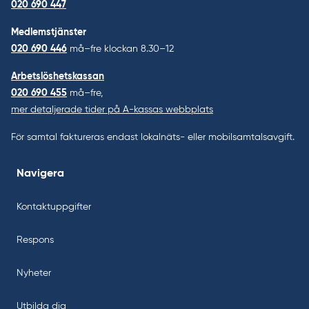
020 690 447
Medlemstjänster
020 690 446
må–fre klockan 8.30–12
Arbetslöshetskassan
020 690 455
må–fre,
mer detaljerade tider på A-kassas webbplats
För samtal faktureras endast lokalnäts- eller mobilsamtalsavgift.
Navigera
Kontaktuppgifter
Respons
Nyheter
Utbilda dig