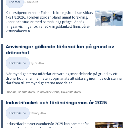
Nyheter
8 juni 2026
Kategorier
Kul­tursti­pen­di­er­na ur Fol­kets bild­nings­fond kan sö­kas
1–31.8.2026. Fon­den stö­der bland an­nat forsk­ning,
konst och stu­di­er med sam­häl­le­lig prä­gel. An­sök­
nings­an­vis­ning­ar och an­sök­nings­blan­kett fin­ns på si­
vis­tys­ra­has­to.fi.
An­vis­ning­ar gäl­lan­de för­lo­rad lön på grund av
drö­nar­hot
Skriven
Fackförbund
1 juni 2026
Kategorier
När myn­dig­he­ter­na ut­fär­dar ett var­nings­med­de­lan­de på grund av ett
drö­nar­hot har all­män­he­ten upp­ma­na­ts att söka sig in­om­hus och stan­na
där fram till att myn­dig­he­ter­na med­de­lar...
Drönare, Kemisektorn, Teknologisektorn, Trävarusektorn
In­du­stri­fac­ket och för­änd­ring­ar­nas år 2025
Skriven
Fackförbund
28 maj 2026
Kategorier
In­du­stri­fac­kets verk­sam­hets­år 2025 kan sam­man­fat­