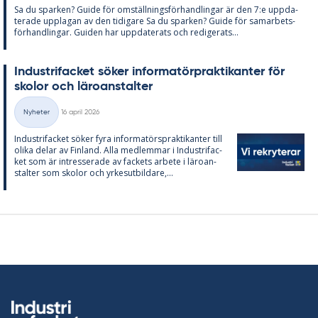
Sa du spar­ken? Guide för om­ställ­nings­för­hand­ling­ar är den 7:e upp­da­
te­ra­de upp­la­gan av den ti­di­ga­re Sa du spar­ken? Guide för sam­ar­bets­
för­hand­ling­ar. Gui­den har upp­da­te­ra­ts och re­di­ge­ra­ts...
In­du­stri­fac­ket sö­ker in­for­ma­törprak­ti­kan­ter för
sko­lor och läro­an­stal­ter
Skriven
Nyheter
16 april 2026
Kategorier
In­du­stri­fac­ket sö­ker fyra in­for­ma­tör­sprak­ti­kan­ter till
oli­ka de­lar av Fin­land. Alla med­lem­mar i In­du­stri­fac­
ket som är in­tres­se­ra­de av fac­kets ar­bete i läro­an­
stal­ter som sko­lor och yr­kes­ut­bil­da­re,...