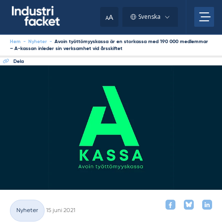
Skip
to
A
Svenska
A
content
Hem
-
Nyheter
-
Avoin työttömyyskassa är en storkassa med 190 000 medlemmar
– A-kassan inleder sin verksamhet vid årsskiftet
Dela
Skriven
Nyheter
15 juni 2021
Kategorier