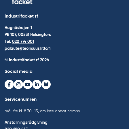
Industrifacket rf
Hagnäskajen 1
PB 107, 00531 Helsingfors
Tel.
020 774 001
palaute@teollisuusliitto.fi
© Industrifacket rf
2026
Social media
Facebook
Instagram
Youtube
LinkedIn
Bluesky
Servicenumren
må–fre kl. 8.30–15, om inte annat nämns
Anställningsrådgivning