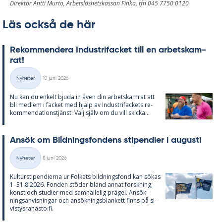
Direktör Antti Murto, Arbetslöshetskassan Finka, tfn 045 7750 0120
Läs också de här
Re­kom­men­de­ra In­du­stri­fac­ket till en ar­bets­kam­
rat!
Skriven
Nyheter
10 juni 2026
Kategorier
Nu kan du en­kelt bju­da in även din ar­bets­kam­rat att
bli med­lem i fac­ket med hjälp av In­du­stri­fac­kets re­
kom­men­da­tions­tjänst. Välj själv om du vill skic­ka...
An­sök om Bild­nings­fon­dens sti­pen­di­er i au­gusti
Skriven
Nyheter
8 juni 2026
Kategorier
Kul­tursti­pen­di­er­na ur Fol­kets bild­nings­fond kan sö­kas
1–31.8.2026. Fon­den stö­der bland an­nat forsk­ning,
konst och stu­di­er med sam­häl­le­lig prä­gel. An­sök­
nings­an­vis­ning­ar och an­sök­nings­blan­kett fin­ns på si­
vis­tys­ra­has­to.fi.