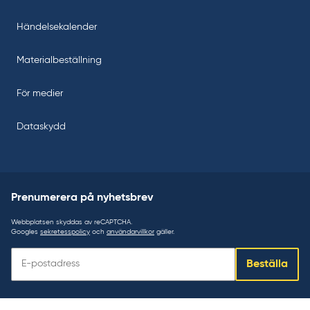
Händelsekalender
Materialbeställning
För medier
Dataskydd
Prenumerera på nyhetsbrev
Webbplatsen skyddas av reCAPTCHA.
Googles
sekretesspolicy
och
användarvillkor
gäller.
Prenumerera
Beställa
på
nyhetsbrev: