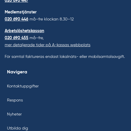
020 690 447
Medlemstjänster
020 690 446
må–fre klockan 8.30–12
Arbetslöshetskassan
020 690 455
må–fre,
mer detaljerade tider på A-kassas webbplats
För samtal faktureras endast lokalnäts- eller mobilsamtalsavgift.
Navigera
Kontaktuppgifter
Respons
Nyheter
Utbilda dig