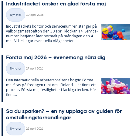
In­du­stri­fac­ket öns­kar en glad förs­ta maj
Skriven
Nyheter
30 april 2026
Kategorier
In­du­stri­fac­kets kon­tor och ser­vice­num­ren stäng­er på
val­borgs­mäs­so­af­ton den 30 april kloc­kan 14. Ser­vice­
num­ren be­tjä­nar åter nor­malt på mån­da­gen den 4
maj. Vi be­kla­gar even­tu­el­la olä­gen­he­ter...
Förs­ta maj 2026 – eve­ne­mang nära dig
Skriven
Nyheter
27 april 2026
Kategorier
Den in­ter­na­tio­nel­la ar­be­tar­rö­rel­sens hög­tid Förs­ta
maj fi­ras på fre­da­gen runt om i Fin­land. Här fin­ns ett
plock av Förs­ta maj-fest­lig­he­ter i fack­li­ga tec­ken. Här
fin­ns...
Sa du spar­ken? – en ny upp­laga av gui­den för
om­ställ­nings­för­hand­ling­ar
Skriven
Nyheter
22 april 2026
Kategorier