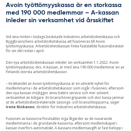
Avoin työttömyyskassa är en storkassa
med 190 000 medlemmar – A-kassan
inleder sin verksamhet vid årsskiftet
Vid sina möten i tisdags beslutade Industrins arbetslöshetskassa och
Byggbranschens arbetslöshetskassa att fusioneras till Avoin
työttömyyskassa. Arbetslöshetskassan Finka fastställde fusionsbeslutet
för sin del redan i april.
Den nya arbetslöshetskassan inleder sin verksamhet 1.1.2022. Avoin
työttömyyskassa, dvs. A-kassan, är med sina 190 000 medlemmar en av
Finlands största arbetslöshetskassor.
– Inrättandet av Avoin työttömyyskassa är en utmärkt nyhet för
medlemmarna i de arbetslöshetskassor som ingår i fusionen, eftersom
den nya kassan möjliggör ännu bättre service och mer solvent
verksamhet än tidigare. En branschövergripande och stor kassa jämnar
ut de arbetslöshetsrelaterade säsongs- och branschtopparna, säger
Irene Niskanen
, direktör för Industrins arbetslöshetskassa.
Fusionen av kassorna förutsätter inga åtgärder av de nuvarande
medlemmarna i de grundande kassorna, eftersom medlemskapet i
kassan överförs automatiskt. A-kassans medlemsavgift är fast belopp i