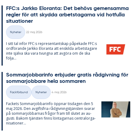
FFC:s Jark­ko Elo­ran­ta: Det be­hö­vs ge­men­sam­ma
reg­ler för att skyd­da ar­bets­ta­gar­na vid hot­ful­la
si­tu­a­tio­ner
Skriven
Nyheter
22 maj 2026
Kategorier
I sitt tal in­för FFC:s re­pre­sen­tant­skap på­pe­ka­de FFC:s
ord­fö­ran­de Jark­ko Elo­ran­ta att en­skil­da ar­bets­ta­ga­re
inte själva ska vara tvung­na att av­gö­ra om de ska
följa...
Som­mar­job­ba­rin­fo er­bju­der gra­tis råd­giv­ning för
som­mar­job­ba­re hela som­ma­ren
Skriven
Fackförbund
Nyheter
4 maj 2026
Kategorier
Fac­kets Som­mar­job­ba­rin­fo öpp­nar tis­da­gen den 5
maj 2026. Den av­gifts­fria råd­giv­nings­tjäns­ten sva­rar
på som­mar­job­bar­nas frå­gor fram till slu­tet av au­
gusti. Bakom tjäns­ten fin­ns lön­ta­gar­nas cen­tral­or­ga­
ni­sa­tio­ner...