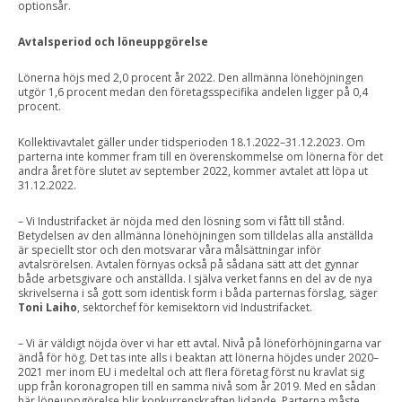
optionsår.
Avtalsperiod och löneuppgörelse
Lönerna höjs med 2,0 procent år 2022. Den allmänna lönehöjningen
utgör 1,6 procent medan den företagsspecifika andelen ligger på 0,4
procent.
Kollektivavtalet gäller under tidsperioden 18.1.2022–31.12.2023. Om
parterna inte kommer fram till en överenskommelse om lönerna för det
andra året före slutet av september 2022, kommer avtalet att löpa ut
31.12.2022.
– Vi Industrifacket är nöjda med den lösning som vi fått till stånd.
Betydelsen av den allmänna lönehöjningen som tilldelas alla anställda
är speciellt stor och den motsvarar våra målsättningar inför
avtalsrörelsen. Avtalen förnyas också på sådana sätt att det gynnar
både arbetsgivare och anställda. I själva verket fanns en del av de nya
skrivelserna i så gott som identisk form i båda parternas förslag, säger
Toni Laiho
, sektorchef för kemisektorn vid Industrifacket.
– Vi är väldigt nöjda över vi har ett avtal. Nivå på löneförhöjningarna var
ändå för hög. Det tas inte alls i beaktan att lönerna höjdes under 2020–
2021 mer inom EU i medeltal och att flera företag först nu kravlat sig
upp från koronagropen till en samma nivå som år 2019. Med en sådan
här löneuppgörelse blir konkurrenskraften lidande. Parterna måste