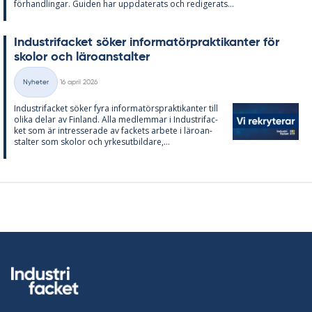
för­hand­ling­ar. Gui­den har upp­da­te­ra­ts och re­di­ge­ra­ts...
In­du­stri­fac­ket sö­ker in­for­ma­törprak­ti­kan­ter för
sko­lor och läro­an­stal­ter
Skriven
Nyheter
16 april 2026
Kategorier
In­du­stri­fac­ket sö­ker fyra in­for­ma­tör­sprak­ti­kan­ter till
oli­ka de­lar av Fin­land. Alla med­lem­mar i In­du­stri­fac­
ket som är in­tres­se­ra­de av fac­kets ar­bete i läro­an­
stal­ter som sko­lor och yr­kes­ut­bil­da­re,...