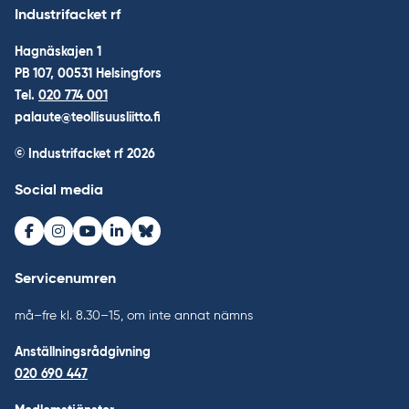
Industrifacket rf
Hagnäskajen 1
PB 107, 00531 Helsingfors
Tel.
020 774 001
palaute@teollisuusliitto.fi
© Industrifacket rf
2026
Social media
Facebook
Instagram
Youtube
LinkedIn
Bluesky
Servicenumren
må–fre kl. 8.30–15, om inte annat nämns
Anställningsrådgivning
020 690 447