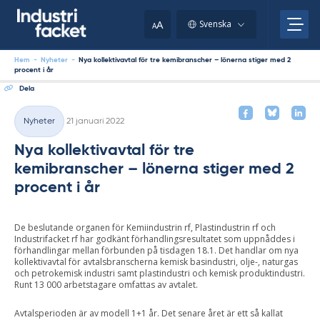
Skip
to
A
Svenska
A
content
Hem
-
Nyheter
-
Nya kollektivavtal för tre kemibranscher – lönerna stiger med 2
procent i år
Dela
Skriven
Nyheter
21 januari 2022
Kategorier
Nya kollektivavtal för tre
kemibranscher – lönerna stiger med 2
procent i år
De beslutande organen för Kemiindustrin rf, Plastindustrin rf och
Industrifacket rf har godkänt förhandlingsresultatet som uppnåddes i
förhandlingar mellan förbunden på tisdagen 18.1. Det handlar om nya
kollektivavtal för avtalsbranscherna kemisk basindustri, olje-, naturgas
och petrokemisk industri samt plastindustri och kemisk produktindustri.
Runt 13 000 arbetstagare omfattas av avtalet.
Avtalsperioden är av modell 1+1 år. Det senare året är ett så kallat