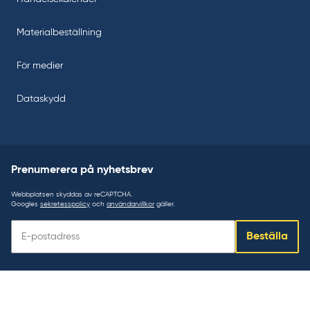
Materialbeställning
För medier
Dataskydd
Prenumerera på nyhetsbrev
Webbplatsen skyddas av reCAPTCHA.
Googles
sekretesspolicy
och
användarvillkor
gäller.
Prenumerera
Beställa
på
nyhetsbrev: