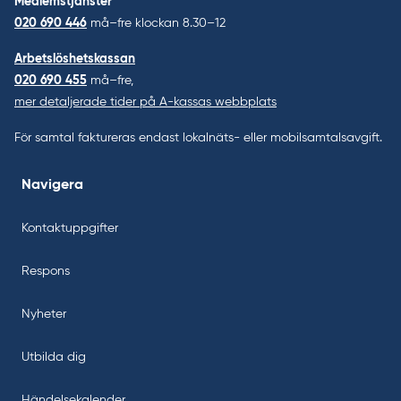
Medlemstjänster
020 690 446
må–fre klockan 8.30–12
Arbetslöshetskassan
020 690 455
må–fre,
mer detaljerade tider på A-kassas webbplats
För samtal faktureras endast lokalnäts- eller mobilsamtalsavgift.
Navigera
Kontaktuppgifter
Respons
Nyheter
Utbilda dig
Händelsekalender