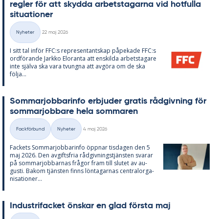
reg­ler för att skyd­da ar­bets­ta­gar­na vid hot­ful­la
si­tu­a­tio­ner
Skriven
Nyheter
22 maj 2026
Kategorier
I sitt tal in­för FFC:s re­pre­sen­tant­skap på­pe­ka­de FFC:s
ord­fö­ran­de Jark­ko Elo­ran­ta att en­skil­da ar­bets­ta­ga­re
inte själva ska vara tvung­na att av­gö­ra om de ska
följa...
Som­mar­job­ba­rin­fo er­bju­der gra­tis råd­giv­ning för
som­mar­job­ba­re hela som­ma­ren
Skriven
Fackförbund
Nyheter
4 maj 2026
Kategorier
Fac­kets Som­mar­job­ba­rin­fo öpp­nar tis­da­gen den 5
maj 2026. Den av­gifts­fria råd­giv­nings­tjäns­ten sva­rar
på som­mar­job­bar­nas frå­gor fram till slu­tet av au­
gusti. Bakom tjäns­ten fin­ns lön­ta­gar­nas cen­tral­or­ga­
ni­sa­tio­ner...
In­du­stri­fac­ket öns­kar en glad förs­ta maj
Skriven