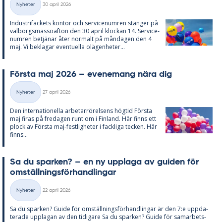
Nyheter
30 april 2026
Kategorier
In­du­stri­fac­kets kon­tor och ser­vice­num­ren stäng­er på
val­borgs­mäs­so­af­ton den 30 april kloc­kan 14. Ser­vice­
num­ren be­tjä­nar åter nor­malt på mån­da­gen den 4
maj. Vi be­kla­gar even­tu­el­la olä­gen­he­ter...
Förs­ta maj 2026 – eve­ne­mang nära dig
Skriven
Nyheter
27 april 2026
Kategorier
Den in­ter­na­tio­nel­la ar­be­tar­rö­rel­sens hög­tid Förs­ta
maj fi­ras på fre­da­gen runt om i Fin­land. Här fin­ns ett
plock av Förs­ta maj-fest­lig­he­ter i fack­li­ga tec­ken. Här
fin­ns...
Sa du spar­ken? – en ny upp­laga av gui­den för
om­ställ­nings­för­hand­ling­ar
Skriven
Nyheter
22 april 2026
Kategorier
Sa du spar­ken? Guide för om­ställ­nings­för­hand­ling­ar är den 7:e upp­da­
te­ra­de upp­la­gan av den ti­di­ga­re Sa du spar­ken? Guide för sam­ar­bets­