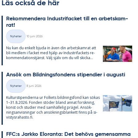
Läs också de här
Re­kom­men­de­ra In­du­stri­fac­ket till en ar­bets­kam­
rat!
Skriven
Nyheter
10 juni 2026
Kategorier
Nu kan du en­kelt bju­da in även din ar­bets­kam­rat att
bli med­lem i fac­ket med hjälp av In­du­stri­fac­kets re­
kom­men­da­tions­tjänst. Välj själv om du vill skic­ka...
An­sök om Bild­nings­fon­dens sti­pen­di­er i au­gusti
Skriven
Nyheter
8 juni 2026
Kategorier
Kul­tursti­pen­di­er­na ur Fol­kets bild­nings­fond kan sö­kas
1–31.8.2026. Fon­den stö­der bland an­nat forsk­ning,
konst och stu­di­er med sam­häl­le­lig prä­gel. An­sök­
nings­an­vis­ning­ar och an­sök­nings­blan­kett fin­ns på si­
vis­tys­ra­has­to.fi.
FFC:s Jark­ko Elo­ran­ta: Det be­hö­vs ge­men­sam­ma