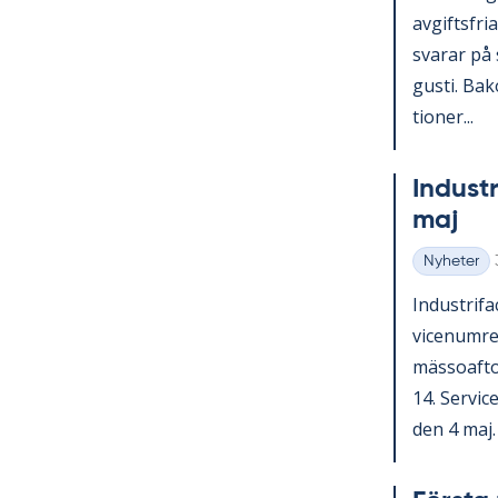
av­gifts­fri
sva­rar på 
gusti. Bako
tio­ner...
In­du­st
maj
Nyheter
Kategorier
In­du­stri­
vice­num­r
mäs­so­af­t
14. Ser­vic
den 4 maj. V