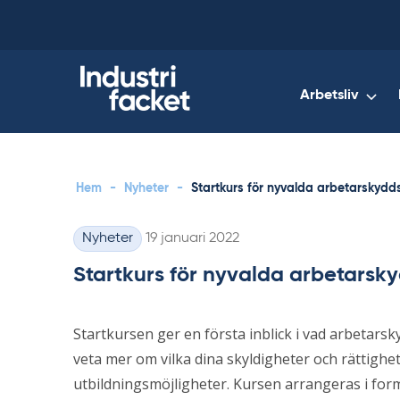
Skip
to
content
Arbetsliv
Hem
-
Nyheter
-
Startkurs för nyvalda arbetarskyd
Skriven
Nyheter
19 januari 2022
Kategorier
Startkurs för nyvalda arbetars
Startkursen ger en första inblick i vad arbetars
veta mer om vilka dina skyldigheter och rättighet
utbildningsmöjligheter. Kursen arrangeras i for