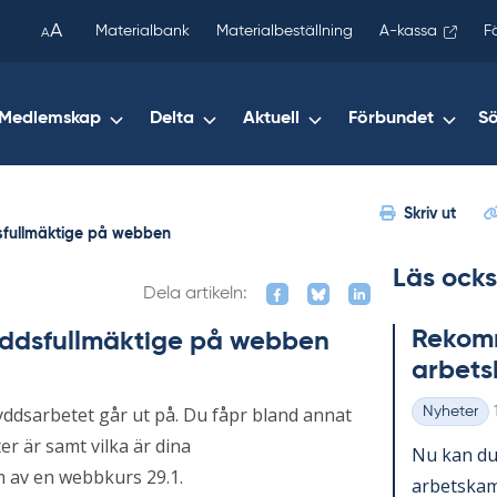
been
A
Materialbank
Materialbeställning
A-kassa
F
A
copied
to
your
Medlemskap
Delta
Aktuell
Förbundet
S
clipboard.)
Skriv ut
dsfullmäktige på webben
Läs ocks
Dela artikeln:
Re­kom­m
kyddsfullmäktige på webben
ar­bets
kyddsarbetet går ut på. Du fåpr bland annat
Nyheter
Kategorier
er är samt vilka är dina
Nu kan du 
m av en webbkurs 29.1.
ar­bets­kam