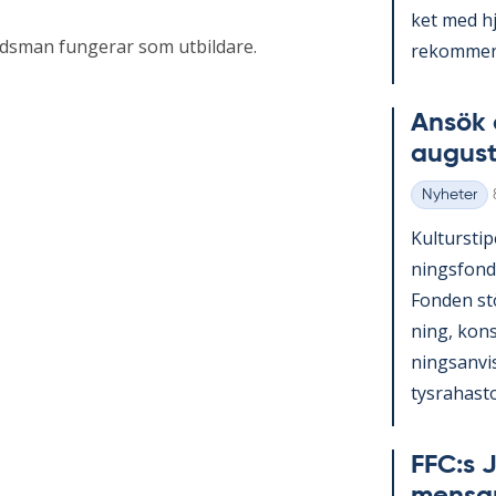
ket med hjä
udsman fungerar som utbildare.
re­kom­men­
An­sök 
au­gust
Nyheter
Kategorier
Kul­tursti­p
nings­fond
Fon­den st
ning, konst
nings­an­vi
tys­ra­has­to
FFC:s J