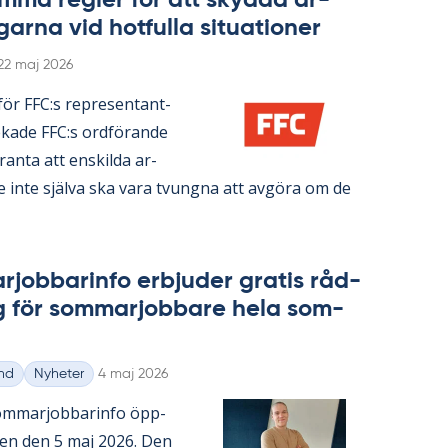
­ma reg­ler för att skyd­da ar­
gar­na vid hot­ful­la si­tu­a­tio­ner
Skriven
22 maj 2026
n­för FFC:s re­pre­sen­tant­
ka­de FFC:s ord­fö­ran­de
ran­ta att en­skil­da ar­
re inte själva ska vara tvung­na att av­gö­ra om de
­job­ba­rin­fo er­bju­der gra­tis råd­
g för som­mar­job­ba­re hela som­
Skriven
nd
Nyheter
4 maj 2026
m­mar­job­ba­rin­fo öpp­
­gen den 5 maj 2026. Den