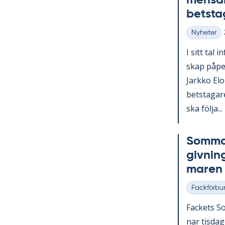
men­sam
bets­ta­
Nyheter
Kategorier
I sitt tal i
skap på­pe­
Jark­ko Elo­
bets­ta­ga­
ska följa...
Som­mar
giv­nin
ma­ren
Fackförbu
Kategorier
Fac­kets So
nar tis­da