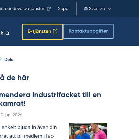
örtroendevaldatjänsten
Soppi
Svenska
Kontaktuppgifter
E-tjänsten
ök
Dela
å de här
en­de­ra In­du­stri­fac­ket till en
­kam­rat!
Skriven
10 juni 2026
en­kelt bju­da in även din
­rat att bli med­lem i fac­