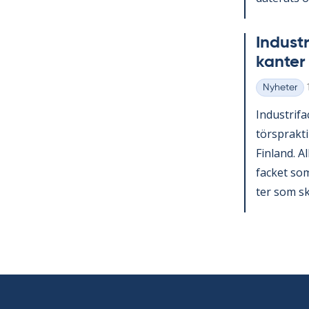
In­du­st
kan­ter 
Nyheter
Kategorier
In­du­stri­f
tör­sprak­ti
Fin­land. A
fac­ket som 
ter som sko­