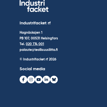
Industrifacket rf
Hagnäskajen 1
PB 107, 00531 Helsingfors
Tel.
020 774 001
palaute@teollisuusliitto.fi
© Industrifacket rf
2026
Social media
Facebook
Instagram
Youtube
LinkedIn
Bluesky