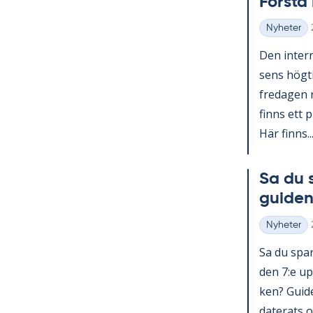
Förs­t
Nyheter
Kategorier
Den in­ter­n
sens hög­ti
fre­da­gen 
fin­ns ett p
Här fin­ns..
Sa du 
gui­den
Nyheter
Kategorier
Sa du spar­
den 7:e upp
ken? Guide 
da­te­ra­ts o