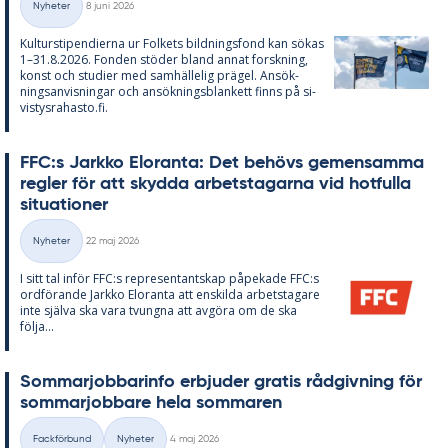
Nyheter
8 juni 2026
Kategorier
Kul­tursti­pen­di­er­na ur Fol­kets bild­nings­fond kan sö­kas
1–31.8.2026. Fon­den stö­der bland an­nat forsk­ning,
konst och stu­di­er med sam­häl­le­lig prä­gel. An­sök­
nings­an­vis­ning­ar och an­sök­nings­blan­kett fin­ns på si­
vis­tys­ra­has­to.fi.
FFC:s Jark­ko Elo­ran­ta: Det be­hö­vs ge­men­sam­ma
reg­ler för att skyd­da ar­bets­ta­gar­na vid hot­ful­la
si­tu­a­tio­ner
Skriven
Nyheter
22 maj 2026
Kategorier
I sitt tal in­för FFC:s re­pre­sen­tant­skap på­pe­ka­de FFC:s
ord­fö­ran­de Jark­ko Elo­ran­ta att en­skil­da ar­bets­ta­ga­re
inte själva ska vara tvung­na att av­gö­ra om de ska
följa...
Som­mar­job­ba­rin­fo er­bju­der gra­tis råd­giv­ning för
som­mar­job­ba­re hela som­ma­ren
Skriven
Fackförbund
Nyheter
4 maj 2026