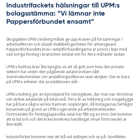
Industrifackets hälsningar till UPM:s
bolagsstämma: ”Vi lämnar inte
Pappersförbundet ensamt”
Skogsjätten UPM:s ledning måste ge upp kraven på försämringar i
arbetsvillkoren och ökade maktbefogenheter för arbetsgivare.
Pappersförbundets krav i avtalsförhandlingarna är precis i linje med
vad övriga företag i branschen avtalat om för flera månader sedan.
UPM:s hutlösa krav återspeglas av att så gott som hela den privata
sektorn har under den pågående avtalsrörelsen nått
överenskommelser om anställningsvillkoren utan strejker. Det är bara
på UPM:s enheter där produktionen står.
UPM:s ledning gör en björntjänst för näringslivet, där man när drömmar
om utökat avtalande på lokal nivå. Flera år av lobbning och imagebygge
har på bara några veckor hamnat i sopkorgen, då löntagarnas farhågor
besannats på grund av UPM:s agerande på arbetsmarknaden.
Förtroendet för företagsspecifika avtal har fått sig en törn. Det kommer
att ta tid och och det krävs konkreta handlingar innan förtroendet är
återställt.
Industrifacket kommer inte att stå vid sidlinjen och se på i konflikten