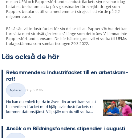
mellan UPM och Pappersförbundet. Industrifackets styrelse har idag
fattat ett beslut om att ta på sig kostnader för strejkbidraget som
Pappers betalar ut till sina medlemmar i strejk till ett värde på 2,2
miljoner euro.
På så sätt vill Industrifacket för sin del se till att Pappersförbundet kan
fortsätta med stridsåtgärderna så länge som det krävs. Vi lämnar inte
Pappersförbundet ensamt. De här hälsningarna vill vi skicka till UPM:s
bolagsstämma som samlas tisdagen 29.3.2022.
Läs också de här
Re­kom­men­de­ra In­du­stri­fac­ket till en ar­bets­kam­
rat!
Skriven
Nyheter
10 juni 2026
Kategorier
Nu kan du en­kelt bju­da in även din ar­bets­kam­rat att
bli med­lem i fac­ket med hjälp av In­du­stri­fac­kets re­
kom­men­da­tions­tjänst. Välj själv om du vill skic­ka...
An­sök om Bild­nings­fon­dens sti­pen­di­er i au­gusti
Skriven