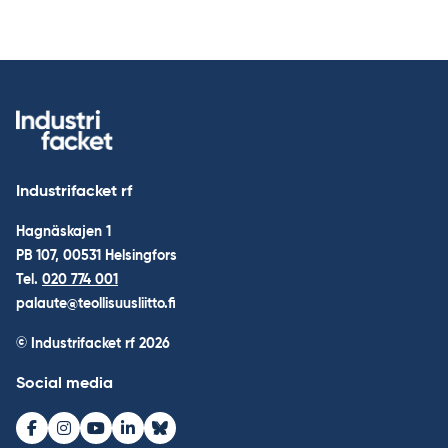
Industrifacket rf
Hagnäskajen 1
PB 107, 00531 Helsingfors
Tel.
020 774 001
palaute@teollisuusliitto.fi
© Industrifacket rf
2026
Social media
Facebook
Instagram
Youtube
LinkedIn
Bluesky