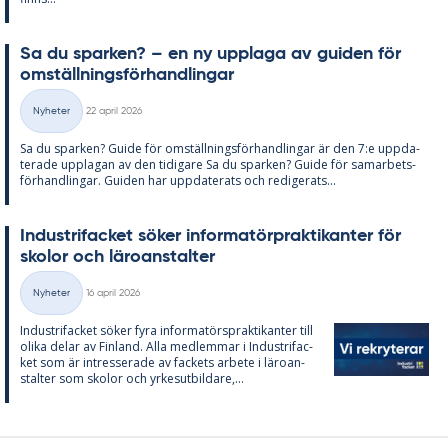
Sa du spar­ken? – en ny upp­laga av gui­den för
om­ställ­nings­för­hand­ling­ar
Skriven
Nyheter
22 april 2026
Kategorier
Sa du spar­ken? Guide för om­ställ­nings­för­hand­ling­ar är den 7:e upp­da­
te­ra­de upp­la­gan av den ti­di­ga­re Sa du spar­ken? Guide för sam­ar­bets­
för­hand­ling­ar. Gui­den har upp­da­te­ra­ts och re­di­ge­ra­ts...
In­du­stri­fac­ket sö­ker in­for­ma­törprak­ti­kan­ter för
sko­lor och läro­an­stal­ter
Skriven
Nyheter
16 april 2026
Kategorier
In­du­stri­fac­ket sö­ker fyra in­for­ma­tör­sprak­ti­kan­ter till
oli­ka de­lar av Fin­land. Alla med­lem­mar i In­du­stri­fac­
ket som är in­tres­se­ra­de av fac­kets ar­bete i läro­an­
stal­ter som sko­lor och yr­kes­ut­bil­da­re,...