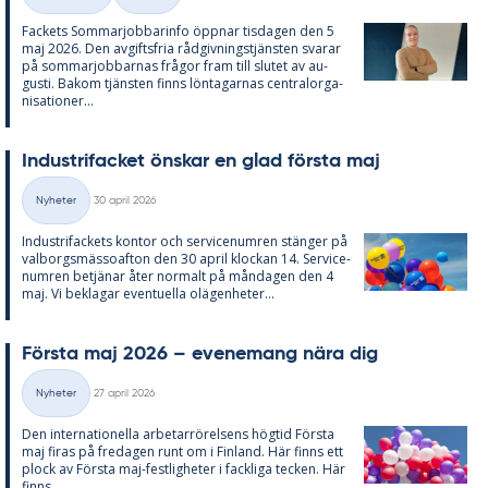
Kategorier
Fac­kets Som­mar­job­ba­rin­fo öpp­nar tis­da­gen den 5
maj 2026. Den av­gifts­fria råd­giv­nings­tjäns­ten sva­rar
på som­mar­job­bar­nas frå­gor fram till slu­tet av au­
gusti. Bakom tjäns­ten fin­ns lön­ta­gar­nas cen­tral­or­ga­
ni­sa­tio­ner...
In­du­stri­fac­ket öns­kar en glad förs­ta maj
Skriven
Nyheter
30 april 2026
Kategorier
In­du­stri­fac­kets kon­tor och ser­vice­num­ren stäng­er på
val­borgs­mäs­so­af­ton den 30 april kloc­kan 14. Ser­vice­
num­ren be­tjä­nar åter nor­malt på mån­da­gen den 4
maj. Vi be­kla­gar even­tu­el­la olä­gen­he­ter...
Förs­ta maj 2026 – eve­ne­mang nära dig
Skriven
Nyheter
27 april 2026
Kategorier
Den in­ter­na­tio­nel­la ar­be­tar­rö­rel­sens hög­tid Förs­ta
maj fi­ras på fre­da­gen runt om i Fin­land. Här fin­ns ett
plock av Förs­ta maj-fest­lig­he­ter i fack­li­ga tec­ken. Här
fin­ns...