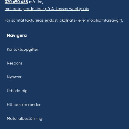
020 690 455
må–fre,
mer detaljerade tider på A-kassas webbplats
För samtal faktureras endast lokalnäts- eller mobilsamtalsavgift.
Navigera
Kontaktuppgifter
Respons
Nyheter
Utbilda dig
Händelsekalender
Materialbeställning