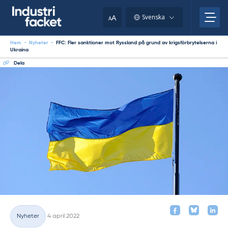
Skip
to
A
Svenska
A
content
Hem
-
Nyheter
-
FFC: Fler sanktioner mot Ryssland på grund av krigsförbrytelserna i
Ukraina
Dela
Skriven
Nyheter
4 april 2022
Kategorier