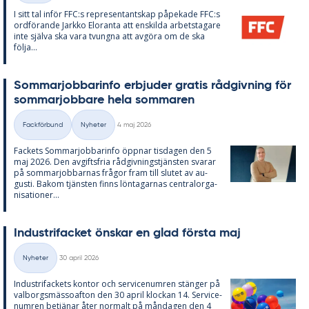
I sitt tal in­för FFC:s re­pre­sen­tant­skap på­pe­ka­de FFC:s
ord­fö­ran­de Jark­ko Elo­ran­ta att en­skil­da ar­bets­ta­ga­re
inte själva ska vara tvung­na att av­gö­ra om de ska
följa...
Som­mar­job­ba­rin­fo er­bju­der gra­tis råd­giv­ning för
som­mar­job­ba­re hela som­ma­ren
Skriven
Fackförbund
Nyheter
4 maj 2026
Kategorier
Fac­kets Som­mar­job­ba­rin­fo öpp­nar tis­da­gen den 5
maj 2026. Den av­gifts­fria råd­giv­nings­tjäns­ten sva­rar
på som­mar­job­bar­nas frå­gor fram till slu­tet av au­
gusti. Bakom tjäns­ten fin­ns lön­ta­gar­nas cen­tral­or­ga­
ni­sa­tio­ner...
In­du­stri­fac­ket öns­kar en glad förs­ta maj
Skriven
Nyheter
30 april 2026
Kategorier
In­du­stri­fac­kets kon­tor och ser­vice­num­ren stäng­er på
val­borgs­mäs­so­af­ton den 30 april kloc­kan 14. Ser­vice­
num­ren be­tjä­nar åter nor­malt på mån­da­gen den 4