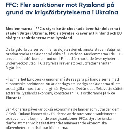
FFC: Fler sanktioner mot Ryssland på
grund av krigsförbrytelserna i Ukraina
Medlemmarna i FFC:s styrelse är chockade över händelserna i
staden Butja i Ukraina. FFC:s styrelse kräver att Finland och EU
skärper sanktionerna mot Ryssland.
De krigsförbrytelser som har avslöjats i den ukrainska staden Butja har
orsakat starka reaktioner på olika håll i världen. Medlemmarna i de FFC-
anslutna fackförbunden runt om i Finland är chockade över nyheterna
under veckoslutet. FFC:s styrelse kräver att beslutsfattarna vidtar
åtgärder.
– I synnerhet Europeiska unionen måste reagera på händelserna med
ekonomiska sanktioner. Nu är det dags att utvidga sanktionerna till att
också gälla import av energi från Ryssland. Det är det effektivaste sättet
att träffa Rysslands ekonomi, konstaterar FFC:s ordförande
Jarkko
Eloranta
.
Sanktionerna påverkar också ekonomin i de länder som utfärdar dem.
Också i Finland känner vi av följderna av de nuvarande sanktionerna
och eventuella kommande energisanktioner. FFC:s styrelse önskar
därför att man vid beslutsfattandet minimerar de ekonomiska
olägenheter som drabbar löntagarna.