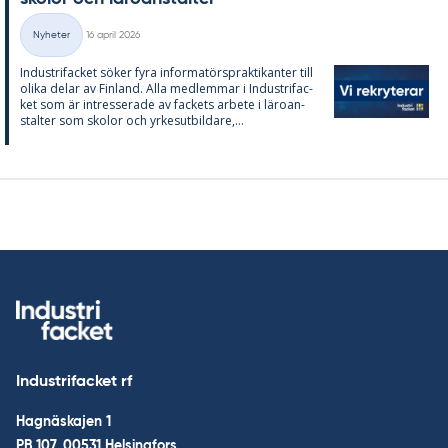
Skriven
Nyheter
16 april 2026
Kategorier
In­du­stri­fac­ket sö­ker fyra in­for­ma­tör­sprak­ti­kan­ter till
oli­ka de­lar av Fin­land. Alla med­lem­mar i In­du­stri­fac­
ket som är in­tres­se­ra­de av fac­kets ar­bete i läro­an­
stal­ter som sko­lor och yr­kes­ut­bil­da­re,...
Industrifacket rf
Hagnäskajen 1
PB 107, 00531 Helsingfors