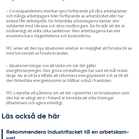
– Coronapandemins inverkan syns fortfarande på våra arbetsplatser
och många arbetstagare lider fortfarande av arbetslöshet eller har
endast fått deltidsjobb. De finländska arbetstagarna känner stor
solidaritet med Ukraina och dess medborgare. De förstår att det är
nödvändigt att vidta olika sanktioner. Men arbetstagarna kan inte
ensamma bära olägenheterna och kostnaderna.
FFC anser att den nya situationen innebär en möjlighet att försöka bli av
med beroendet av fossila bränslen.
– Situationen tvingar oss att tänka om när det gäller
energiförsörjningen. Den gröna omställningen har varit ett mål redan
länge. Nu är ett bra tillfälle att reformera energisystemet och se till att
den finländska energiekonomin är hållbar också i framtiden.
FFC:s styrelse vill påminna om att det i synnerhet i en krissituation som
den här är viktigt att vi i Finland är beredda att söka lösningar
tillsammans och agera enhetligt.
Läs också de här
Re­kom­men­de­ra In­du­stri­fac­ket till en ar­bets­kam­
rat!