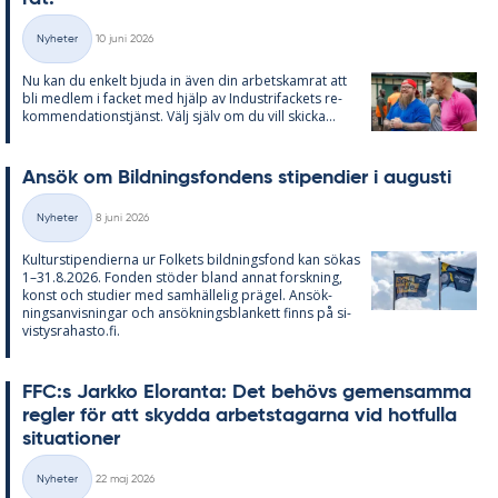
Skriven
Nyheter
10 juni 2026
Kategorier
Nu kan du en­kelt bju­da in även din ar­bets­kam­rat att
bli med­lem i fac­ket med hjälp av In­du­stri­fac­kets re­
kom­men­da­tions­tjänst. Välj själv om du vill skic­ka...
An­sök om Bild­nings­fon­dens sti­pen­di­er i au­gusti
Skriven
Nyheter
8 juni 2026
Kategorier
Kul­tursti­pen­di­er­na ur Fol­kets bild­nings­fond kan sö­kas
1–31.8.2026. Fon­den stö­der bland an­nat forsk­ning,
konst och stu­di­er med sam­häl­le­lig prä­gel. An­sök­
nings­an­vis­ning­ar och an­sök­nings­blan­kett fin­ns på si­
vis­tys­ra­has­to.fi.
FFC:s Jark­ko Elo­ran­ta: Det be­hö­vs ge­men­sam­ma
reg­ler för att skyd­da ar­bets­ta­gar­na vid hot­ful­la
si­tu­a­tio­ner
Skriven
Nyheter
22 maj 2026
Kategorier