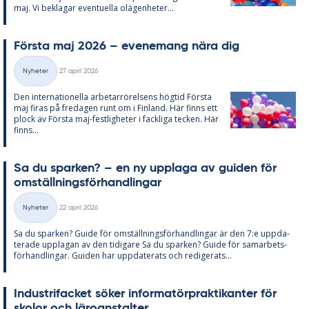
maj. Vi be­kla­gar even­tu­el­la olä­gen­he­ter...
Förs­ta maj 2026 – eve­ne­mang nära dig
Skriven
Nyheter
27 april 2026
Kategorier
Den in­ter­na­tio­nel­la ar­be­tar­rö­rel­sens hög­tid Förs­ta
maj fi­ras på fre­da­gen runt om i Fin­land. Här fin­ns ett
plock av Förs­ta maj-fest­lig­he­ter i fack­li­ga tec­ken. Här
fin­ns...
Sa du spar­ken? – en ny upp­laga av gui­den för
om­ställ­nings­för­hand­ling­ar
Skriven
Nyheter
22 april 2026
Kategorier
Sa du spar­ken? Guide för om­ställ­nings­för­hand­ling­ar är den 7:e upp­da­
te­ra­de upp­la­gan av den ti­di­ga­re Sa du spar­ken? Guide för sam­ar­bets­
för­hand­ling­ar. Gui­den har upp­da­te­ra­ts och re­di­ge­ra­ts...
In­du­stri­fac­ket sö­ker in­for­ma­törprak­ti­kan­ter för
sko­lor och läro­an­stal­ter