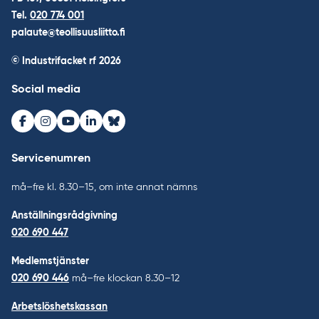
Tel.
020 774 001
palaute@teollisuusliitto.fi
© Industrifacket rf
2026
Social media
Facebook
Instagram
Youtube
LinkedIn
Bluesky
Servicenumren
må–fre kl. 8.30–15, om inte annat nämns
Anställningsrådgivning
020 690 447
Medlemstjänster
020 690 446
må–fre klockan 8.30–12
Arbetslöshetskassan