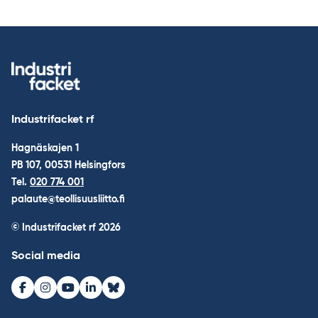
Industrifacket rf
Hagnäskajen 1
PB 107, 00531 Helsingfors
Tel.
020 774 001
palaute@teollisuusliitto.fi
© Industrifacket rf
2026
Social media
Facebook
Instagram
Youtube
LinkedIn
Bluesky