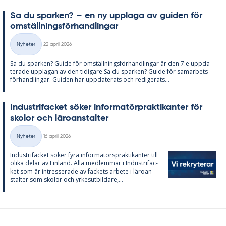
Sa du spar­ken? – en ny upp­laga av gui­den för
om­ställ­nings­för­hand­ling­ar
Skriven
Nyheter
22 april 2026
Kategorier
Sa du spar­ken? Guide för om­ställ­nings­för­hand­ling­ar är den 7:e upp­da­
te­ra­de upp­la­gan av den ti­di­ga­re Sa du spar­ken? Guide för sam­ar­bets­
för­hand­ling­ar. Gui­den har upp­da­te­ra­ts och re­di­ge­ra­ts...
In­du­stri­fac­ket sö­ker in­for­ma­törprak­ti­kan­ter för
sko­lor och läro­an­stal­ter
Skriven
Nyheter
16 april 2026
Kategorier
In­du­stri­fac­ket sö­ker fyra in­for­ma­tör­sprak­ti­kan­ter till
oli­ka de­lar av Fin­land. Alla med­lem­mar i In­du­stri­fac­
ket som är in­tres­se­ra­de av fac­kets ar­bete i läro­an­
stal­ter som sko­lor och yr­kes­ut­bil­da­re,...