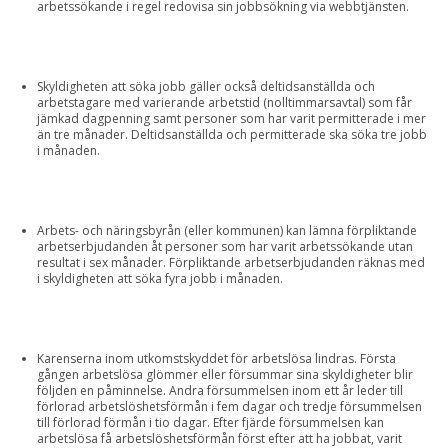
arbetssökande i regel redovisa sin jobbsökning via webbtjänsten.
Skyldigheten att söka jobb gäller också deltidsanställda och
arbetstagare med varierande arbetstid (nolltimmarsavtal) som får
jämkad dagpenning samt personer som har varit permitterade i mer
än tre månader. Deltidsanställda och permitterade ska söka tre jobb
i månaden.
Arbets- och näringsbyrån (eller kommunen) kan lämna förpliktande
arbetserbjudanden åt personer som har varit arbetssökande utan
resultat i sex månader. Förpliktande arbetserbjudanden räknas med
i skyldigheten att söka fyra jobb i månaden.
Karenserna inom utkomstskyddet för arbetslösa lindras. Första
gången arbetslösa glömmer eller försummar sina skyldigheter blir
följden en påminnelse. Andra försummelsen inom ett år leder till
förlorad arbetslöshetsförmån i fem dagar och tredje försummelsen
till förlorad förmån i tio dagar. Efter fjärde försummelsen kan
arbetslösa få arbetslöshetsförmån först efter att ha jobbat, varit