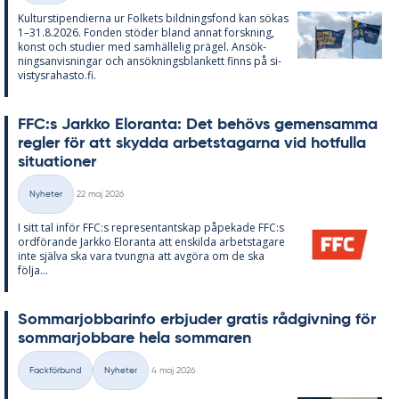
Kul­tursti­pen­di­er­na ur Fol­kets bild­nings­fond kan sö­kas
1–31.8.2026. Fon­den stö­der bland an­nat forsk­ning,
konst och stu­di­er med sam­häl­le­lig prä­gel. An­sök­
nings­an­vis­ning­ar och an­sök­nings­blan­kett fin­ns på si­
vis­tys­ra­has­to.fi.
FFC:s Jark­ko Elo­ran­ta: Det be­hö­vs ge­men­sam­ma
reg­ler för att skyd­da ar­bets­ta­gar­na vid hot­ful­la
si­tu­a­tio­ner
Skriven
Nyheter
22 maj 2026
Kategorier
I sitt tal in­för FFC:s re­pre­sen­tant­skap på­pe­ka­de FFC:s
ord­fö­ran­de Jark­ko Elo­ran­ta att en­skil­da ar­bets­ta­ga­re
inte själva ska vara tvung­na att av­gö­ra om de ska
följa...
Som­mar­job­ba­rin­fo er­bju­der gra­tis råd­giv­ning för
som­mar­job­ba­re hela som­ma­ren
Skriven
Fackförbund
Nyheter
4 maj 2026
Kategorier