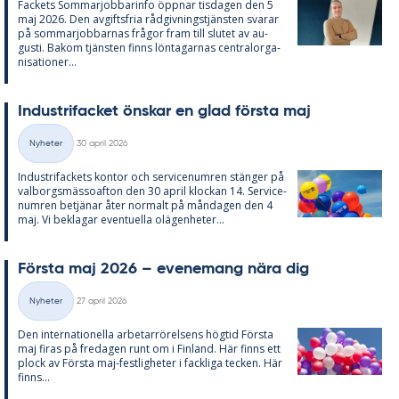
Fac­kets Som­mar­job­ba­rin­fo öpp­nar tis­da­gen den 5
maj 2026. Den av­gifts­fria råd­giv­nings­tjäns­ten sva­rar
på som­mar­job­bar­nas frå­gor fram till slu­tet av au­
gusti. Bakom tjäns­ten fin­ns lön­ta­gar­nas cen­tral­or­ga­
ni­sa­tio­ner...
In­du­stri­fac­ket öns­kar en glad förs­ta maj
Skriven
Nyheter
30 april 2026
Kategorier
In­du­stri­fac­kets kon­tor och ser­vice­num­ren stäng­er på
val­borgs­mäs­so­af­ton den 30 april kloc­kan 14. Ser­vice­
num­ren be­tjä­nar åter nor­malt på mån­da­gen den 4
maj. Vi be­kla­gar even­tu­el­la olä­gen­he­ter...
Förs­ta maj 2026 – eve­ne­mang nära dig
Skriven
Nyheter
27 april 2026
Kategorier
Den in­ter­na­tio­nel­la ar­be­tar­rö­rel­sens hög­tid Förs­ta
maj fi­ras på fre­da­gen runt om i Fin­land. Här fin­ns ett
plock av Förs­ta maj-fest­lig­he­ter i fack­li­ga tec­ken. Här
fin­ns...