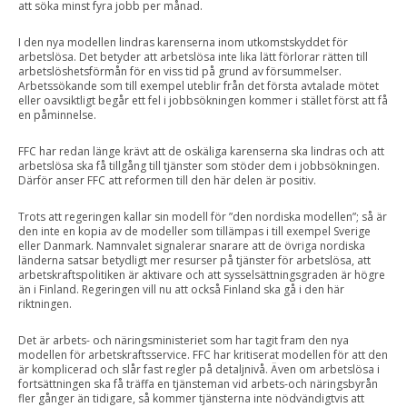
att söka minst fyra jobb per månad.
I den nya modellen lindras karenserna inom utkomstskyddet för
arbetslösa. Det betyder att arbetslösa inte lika lätt förlorar rätten till
arbetslöshetsförmån för en viss tid på grund av försummelser.
Arbetssökande som till exempel uteblir från det första avtalade mötet
eller oavsiktligt begår ett fel i jobbsökningen kommer i stället först att få
en påminnelse.
FFC har redan länge krävt att de oskäliga karenserna ska lindras och att
arbetslösa ska få tillgång till tjänster som stöder dem i jobbsökningen.
Därför anser FFC att reformen till den här delen är positiv.
Trots att regeringen kallar sin modell för ”den nordiska modellen”; så är
den inte en kopia av de modeller som tillämpas i till exempel Sverige
eller Danmark. Namnvalet signalerar snarare att de övriga nordiska
länderna satsar betydligt mer resurser på tjänster för arbetslösa, att
arbetskraftspolitiken är aktivare och att sysselsättningsgraden är högre
än i Finland. Regeringen vill nu att också Finland ska gå i den här
riktningen.
Det är arbets- och näringsministeriet som har tagit fram den nya
modellen för arbetskraftsservice. FFC har kritiserat modellen för att den
är komplicerad och slår fast regler på detaljnivå. Även om arbetslösa i
fortsättningen ska få träffa en tjänsteman vid arbets-och näringsbyrån
fler gånger än tidigare, så kommer tjänsterna inte nödvändigtvis att