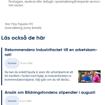
företagare, studerat eller deltagit i sysselsättningsfrämjande service i
tolv veckor.
Text: Pirjo Pajunen FFC
(översättning: Jonny Smeds)
Läs också de här
Re­kom­men­de­ra In­du­stri­fac­ket till en ar­bets­kam­
rat!
Skriven
Nyheter
10 juni 2026
Kategorier
Nu kan du en­kelt bju­da in även din ar­bets­kam­rat att
bli med­lem i fac­ket med hjälp av In­du­stri­fac­kets re­
kom­men­da­tions­tjänst. Välj själv om du vill skic­ka...
An­sök om Bild­nings­fon­dens sti­pen­di­er i au­gusti
Skriven
Nyheter
8 juni 2026
Kategorier