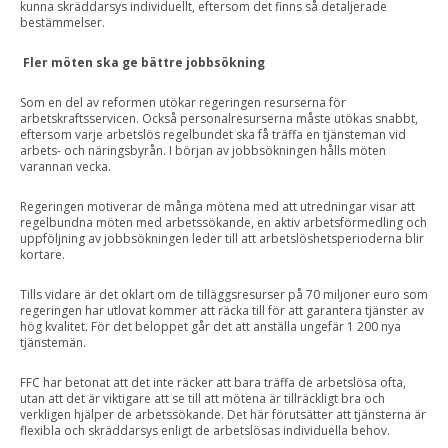
kunna skräddarsys individuellt, eftersom det finns så detaljerade
bestämmelser.
Fler möten ska ge bättre jobbsökning
Som en del av reformen utökar regeringen resurserna för
arbetskraftsservicen. Också personalresurserna måste utökas snabbt,
eftersom varje arbetslös regelbundet ska få träffa en tjänsteman vid
arbets- och näringsbyrån. I början av jobbsökningen hålls möten
varannan vecka.
Regeringen motiverar de många mötena med att utredningar visar att
regelbundna möten med arbetssökande, en aktiv arbetsförmedling och
uppföljning av jobbsökningen leder till att arbetslöshetsperioderna blir
kortare.
Tills vidare är det oklart om de tilläggsresurser på 70 miljoner euro som
regeringen har utlovat kommer att räcka till för att garantera tjänster av
hög kvalitet. För det beloppet går det att anställa ungefär 1 200 nya
tjänstemän.
FFC har betonat att det inte räcker att bara träffa de arbetslösa ofta,
utan att det är viktigare att se till att mötena är tillräckligt bra och
verkligen hjälper de arbetssökande. Det här förutsätter att tjänsterna är
flexibla och skräddarsys enligt de arbetslösas individuella behov.