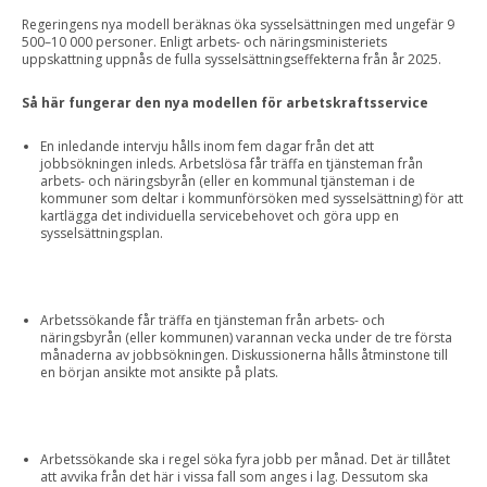
Regeringens nya modell beräknas öka sysselsättningen med ungefär 9
500–10 000 personer. Enligt arbets- och näringsministeriets
uppskattning uppnås de fulla sysselsättningseffekterna från år 2025.
Så här fungerar den nya modellen för arbetskraftsservice
En inledande intervju hålls inom fem dagar från det att
jobbsökningen inleds. Arbetslösa får träffa en tjänsteman från
arbets- och näringsbyrån (eller en kommunal tjänsteman i de
kommuner som deltar i kommunförsöken med sysselsättning) för att
kartlägga det individuella servicebehovet och göra upp en
sysselsättningsplan.
Arbetssökande får träffa en tjänsteman från arbets- och
näringsbyrån (eller kommunen) varannan vecka under de tre första
månaderna av jobbsökningen. Diskussionerna hålls åtminstone till
en början ansikte mot ansikte på plats.
Arbetssökande ska i regel söka fyra jobb per månad. Det är tillåtet
att avvika från det här i vissa fall som anges i lag. Dessutom ska