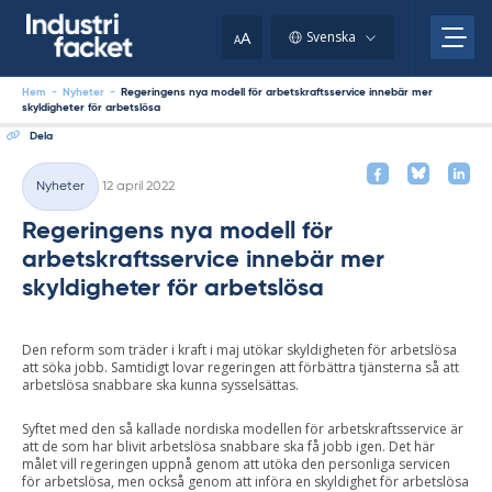
Skip
to
A
Svenska
A
content
Hem
-
Nyheter
-
Regeringens nya modell för arbetskraftsservice innebär mer
skyldigheter för arbetslösa
Dela
Skriven
Nyheter
12 april 2022
Kategorier
Regeringens nya modell för
arbetskraftsservice innebär mer
skyldigheter för arbetslösa
Den reform som träder i kraft i maj utökar skyldigheten för arbetslösa
att söka jobb. Samtidigt lovar regeringen att förbättra tjänsterna så att
arbetslösa snabbare ska kunna sysselsättas.
Syftet med den så kallade nordiska modellen för arbetskraftsservice är
att de som har blivit arbetslösa snabbare ska få jobb igen. Det här
målet vill regeringen uppnå genom att utöka den personliga servicen
för arbetslösa, men också genom att införa en skyldighet för arbetslösa