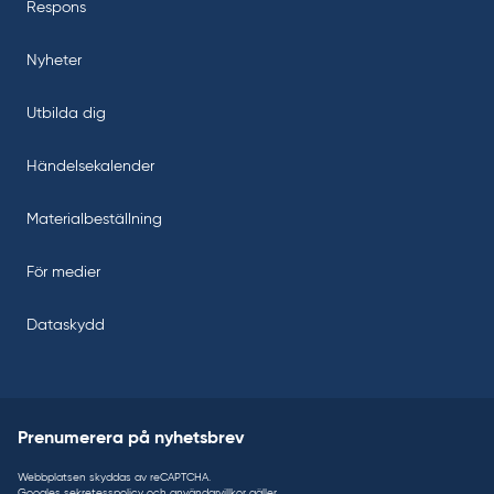
Respons
Nyheter
Utbilda dig
Händelsekalender
Materialbeställning
För medier
Dataskydd
Prenumerera på nyhetsbrev
Webbplatsen skyddas av reCAPTCHA.
Googles
sekretesspolicy
och
användarvillkor
gäller.