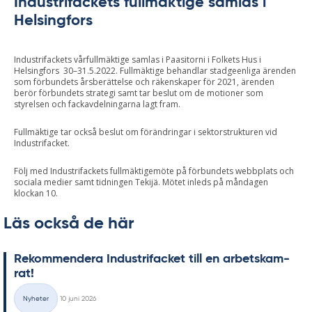
Industrifackets fullmäktige samlas i
Helsingfors
Industrifackets vårfullmäktige samlas i Paasitorni i Folkets Hus i
Helsingfors 30–31.5.2022. Fullmäktige behandlar stadgeenliga ärenden
som förbundets årsberättelse och räkenskaper för 2021, ärenden
berör förbundets strategi samt tar beslut om de motioner som
styrelsen och fackavdelningarna lagt fram.
Fullmäktige tar också beslut om förändringar i sektorstrukturen vid
Industrifacket.
Följ med Industrifackets fullmäktigemöte på förbundets webbplats och
sociala medier samt tidningen Tekijä. Mötet inleds på måndagen
klockan 10.
Läs också de här
Re­kom­men­de­ra In­du­stri­fac­ket till en ar­bets­kam­
rat!
Skriven
Nyheter
10 juni 2026
Kategorier