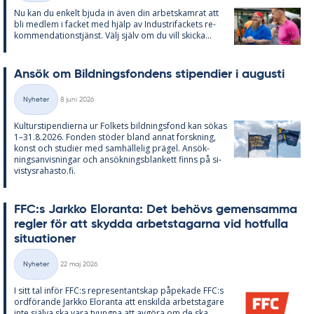
Nu kan du en­kelt bju­da in även din ar­bets­kam­rat att
bli med­lem i fac­ket med hjälp av In­du­stri­fac­kets re­
kom­men­da­tions­tjänst. Välj själv om du vill skic­ka...
An­sök om Bild­nings­fon­dens sti­pen­di­er i au­gusti
Skriven
Nyheter
8 juni 2026
Kategorier
Kul­tursti­pen­di­er­na ur Fol­kets bild­nings­fond kan sö­kas
1–31.8.2026. Fon­den stö­der bland an­nat forsk­ning,
konst och stu­di­er med sam­häl­le­lig prä­gel. An­sök­
nings­an­vis­ning­ar och an­sök­nings­blan­kett fin­ns på si­
vis­tys­ra­has­to.fi.
FFC:s Jark­ko Elo­ran­ta: Det be­hö­vs ge­men­sam­ma
reg­ler för att skyd­da ar­bets­ta­gar­na vid hot­ful­la
si­tu­a­tio­ner
Skriven
Nyheter
22 maj 2026
Kategorier
I sitt tal in­för FFC:s re­pre­sen­tant­skap på­pe­ka­de FFC:s
ord­fö­ran­de Jark­ko Elo­ran­ta att en­skil­da ar­bets­ta­ga­re
inte själva ska vara tvung­na att av­gö­ra om de ska