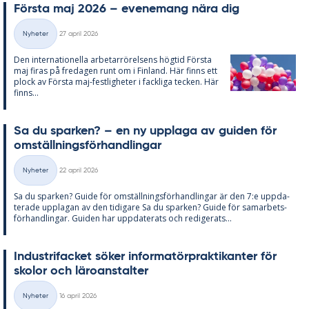
Förs­ta maj 2026 – eve­ne­mang nära dig
Skriven
Nyheter
27 april 2026
Kategorier
Den in­ter­na­tio­nel­la ar­be­tar­rö­rel­sens hög­tid Förs­ta
maj fi­ras på fre­da­gen runt om i Fin­land. Här fin­ns ett
plock av Förs­ta maj-fest­lig­he­ter i fack­li­ga tec­ken. Här
fin­ns...
Sa du spar­ken? – en ny upp­laga av gui­den för
om­ställ­nings­för­hand­ling­ar
Skriven
Nyheter
22 april 2026
Kategorier
Sa du spar­ken? Guide för om­ställ­nings­för­hand­ling­ar är den 7:e upp­da­
te­ra­de upp­la­gan av den ti­di­ga­re Sa du spar­ken? Guide för sam­ar­bets­
för­hand­ling­ar. Gui­den har upp­da­te­ra­ts och re­di­ge­ra­ts...
In­du­stri­fac­ket sö­ker in­for­ma­törprak­ti­kan­ter för
sko­lor och läro­an­stal­ter
Skriven
Nyheter
16 april 2026
Kategorier