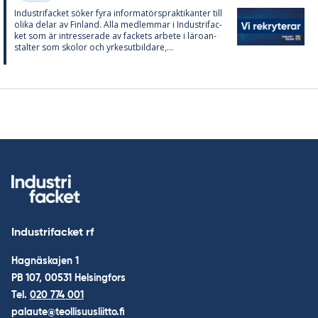
In­du­stri­fac­ket sö­ker fyra in­for­ma­tör­sprak­ti­kan­ter till
oli­ka de­lar av Fin­land. Alla med­lem­mar i In­du­stri­fac­
ket som är in­tres­se­ra­de av fac­kets ar­bete i läro­an­
stal­ter som sko­lor och yr­kes­ut­bil­da­re,...
Industrifacket rf
Hagnäskajen 1
PB 107, 00531 Helsingfors
Tel.
020 774 001
palaute@teollisuusliitto.fi