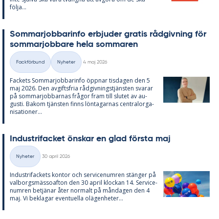
följa...
Som­mar­job­ba­rin­fo er­bju­der gra­tis råd­giv­ning för
som­mar­job­ba­re hela som­ma­ren
Skriven
Fackförbund
Nyheter
4 maj 2026
Kategorier
Fac­kets Som­mar­job­ba­rin­fo öpp­nar tis­da­gen den 5
maj 2026. Den av­gifts­fria råd­giv­nings­tjäns­ten sva­rar
på som­mar­job­bar­nas frå­gor fram till slu­tet av au­
gusti. Bakom tjäns­ten fin­ns lön­ta­gar­nas cen­tral­or­ga­
ni­sa­tio­ner...
In­du­stri­fac­ket öns­kar en glad förs­ta maj
Skriven
Nyheter
30 april 2026
Kategorier
In­du­stri­fac­kets kon­tor och ser­vice­num­ren stäng­er på
val­borgs­mäs­so­af­ton den 30 april kloc­kan 14. Ser­vice­
num­ren be­tjä­nar åter nor­malt på mån­da­gen den 4
maj. Vi be­kla­gar even­tu­el­la olä­gen­he­ter...