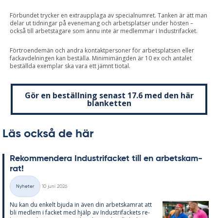
Förbundet trycker en extraupplaga av specialnumret. Tanken är att man
delar ut tidningar på evenemang och arbetsplatser under hösten –
också till arbetstagare som ännu inte är medlemmar i Industrifacket.
Förtroendemän och andra kontaktpersoner för arbetsplatsen eller
fackavdelningen kan beställa. Minimimängden är 10 ex och antalet
beställda exemplar ska vara ett jämnt tiotal.
Gör en beställning senast 17.6 med den här
blanketten
Läs också de här
Re­kom­men­de­ra In­du­stri­fac­ket till en ar­bets­kam­
rat!
Skriven
Nyheter
10 juni 2026
Kategorier
Nu kan du en­kelt bju­da in även din ar­bets­kam­rat att
bli med­lem i fac­ket med hjälp av In­du­stri­fac­kets re­