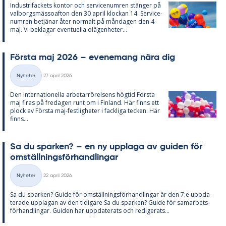
In­du­stri­fac­kets kon­tor och ser­vice­num­ren stäng­er på
val­borgs­mäs­so­af­ton den 30 april kloc­kan 14. Ser­vice­
num­ren be­tjä­nar åter nor­malt på mån­da­gen den 4
maj. Vi be­kla­gar even­tu­el­la olä­gen­he­ter...
Förs­ta maj 2026 – eve­ne­mang nära dig
Skriven
Nyheter
27 april 2026
Kategorier
Den in­ter­na­tio­nel­la ar­be­tar­rö­rel­sens hög­tid Förs­ta
maj fi­ras på fre­da­gen runt om i Fin­land. Här fin­ns ett
plock av Förs­ta maj-fest­lig­he­ter i fack­li­ga tec­ken. Här
fin­ns...
Sa du spar­ken? – en ny upp­laga av gui­den för
om­ställ­nings­för­hand­ling­ar
Skriven
Nyheter
22 april 2026
Kategorier
Sa du spar­ken? Guide för om­ställ­nings­för­hand­ling­ar är den 7:e upp­da­
te­ra­de upp­la­gan av den ti­di­ga­re Sa du spar­ken? Guide för sam­ar­bets­
för­hand­ling­ar. Gui­den har upp­da­te­ra­ts och re­di­ge­ra­ts...