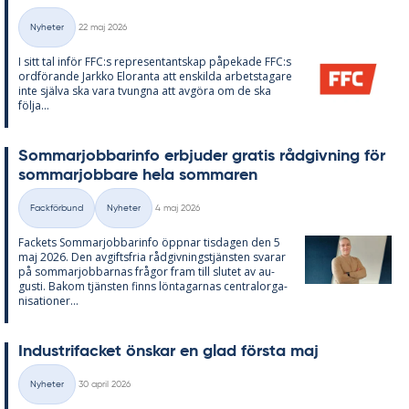
Skriven
Nyheter
22 maj 2026
Kategorier
I sitt tal in­för FFC:s re­pre­sen­tant­skap på­pe­ka­de FFC:s
ord­fö­ran­de Jark­ko Elo­ran­ta att en­skil­da ar­bets­ta­ga­re
inte själva ska vara tvung­na att av­gö­ra om de ska
följa...
Som­mar­job­ba­rin­fo er­bju­der gra­tis råd­giv­ning för
som­mar­job­ba­re hela som­ma­ren
Skriven
Fackförbund
Nyheter
4 maj 2026
Kategorier
Fac­kets Som­mar­job­ba­rin­fo öpp­nar tis­da­gen den 5
maj 2026. Den av­gifts­fria råd­giv­nings­tjäns­ten sva­rar
på som­mar­job­bar­nas frå­gor fram till slu­tet av au­
gusti. Bakom tjäns­ten fin­ns lön­ta­gar­nas cen­tral­or­ga­
ni­sa­tio­ner...
In­du­stri­fac­ket öns­kar en glad förs­ta maj
Skriven
Nyheter
30 april 2026
Kategorier