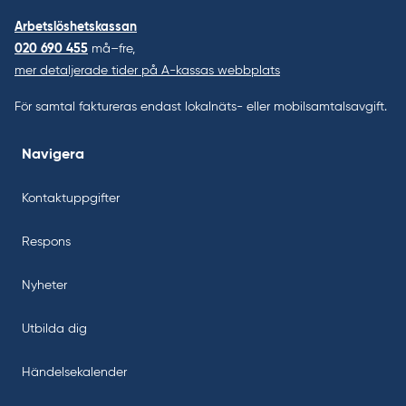
Arbetslöshetskassan
020 690 455
må–fre,
mer detaljerade tider på A-kassas webbplats
För samtal faktureras endast lokalnäts- eller mobilsamtalsavgift.
Navigera
Kontaktuppgifter
Respons
Nyheter
Utbilda dig
Händelsekalender