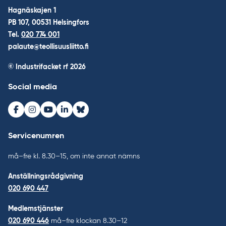
Hagnäskajen 1
PB 107, 00531 Helsingfors
Tel.
020 774 001
palaute@teollisuusliitto.fi
© Industrifacket rf
2026
Social media
Facebook
Instagram
Youtube
LinkedIn
Bluesky
Servicenumren
må–fre kl. 8.30–15, om inte annat nämns
Anställningsrådgivning
020 690 447
Medlemstjänster
020 690 446
må–fre klockan 8.30–12