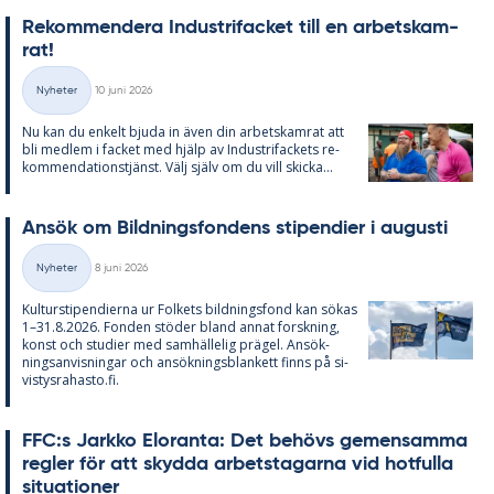
Re­kom­men­de­ra In­du­stri­fac­ket till en ar­bets­kam­
rat!
Skriven
Nyheter
10 juni 2026
Kategorier
Nu kan du en­kelt bju­da in även din ar­bets­kam­rat att
bli med­lem i fac­ket med hjälp av In­du­stri­fac­kets re­
kom­men­da­tions­tjänst. Välj själv om du vill skic­ka...
An­sök om Bild­nings­fon­dens sti­pen­di­er i au­gusti
Skriven
Nyheter
8 juni 2026
Kategorier
Kul­tursti­pen­di­er­na ur Fol­kets bild­nings­fond kan sö­kas
1–31.8.2026. Fon­den stö­der bland an­nat forsk­ning,
konst och stu­di­er med sam­häl­le­lig prä­gel. An­sök­
nings­an­vis­ning­ar och an­sök­nings­blan­kett fin­ns på si­
vis­tys­ra­has­to.fi.
FFC:s Jark­ko Elo­ran­ta: Det be­hö­vs ge­men­sam­ma
reg­ler för att skyd­da ar­bets­ta­gar­na vid hot­ful­la
si­tu­a­tio­ner