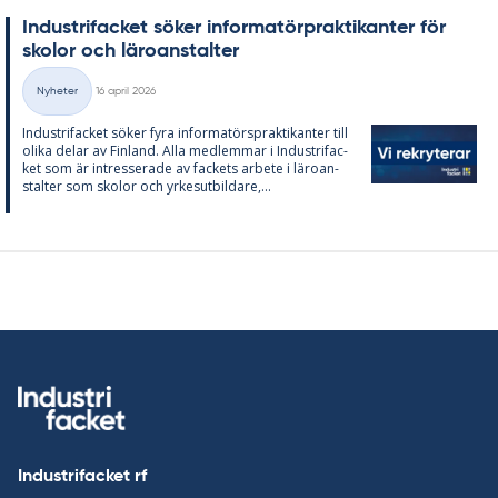
In­du­stri­fac­ket sö­ker in­for­ma­törprak­ti­kan­ter för
sko­lor och läro­an­stal­ter
Skriven
Nyheter
16 april 2026
Kategorier
In­du­stri­fac­ket sö­ker fyra in­for­ma­tör­sprak­ti­kan­ter till
oli­ka de­lar av Fin­land. Alla med­lem­mar i In­du­stri­fac­
ket som är in­tres­se­ra­de av fac­kets ar­bete i läro­an­
stal­ter som sko­lor och yr­kes­ut­bil­da­re,...
Industrifacket rf