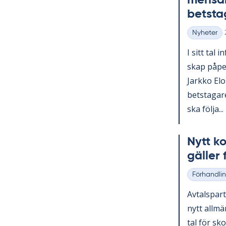
men­sam
bets­ta­
Nyheter
Kategorier
I sitt tal i
skap på­pe­
Jark­ko Elo­
bets­ta­ga­
ska följa...
Nytt ko
gäl­ler 
Förhandli
Kategorier
Av­tals­par
nytt all­mä
tal för sko