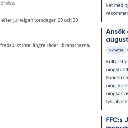
örelse.
ket med hjä
re­kom­men­
 efter julhelgen torsdagen 29 och 30
An­sök 
au­gust
 fredsplikt inte längre råder i branscherna.
Nyheter
Kategorier
Kul­tursti­p
nings­fond
Fon­den st
ning, konst
nings­an­vi
tys­ra­has­to
FFC:s J