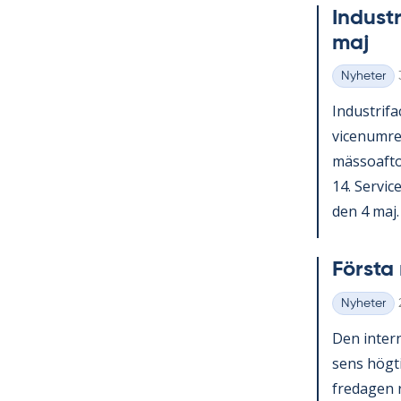
In­du­st
maj
Nyheter
Kategorier
In­du­stri­
vice­num­r
mäs­so­af­t
14. Ser­vic
den 4 maj. V
Förs­t
Nyheter
Kategorier
Den in­ter­n
sens hög­ti
fre­da­gen 