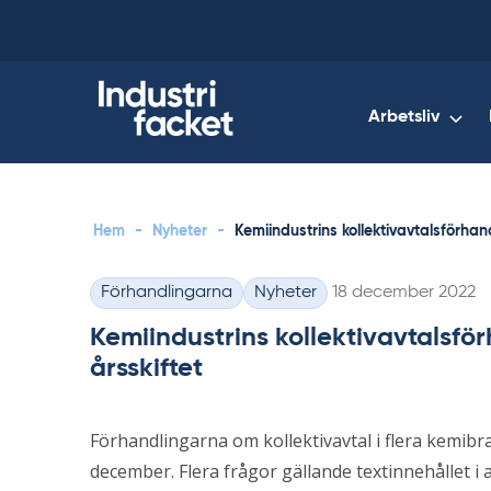
Skip
to
content
Arbetsliv
Hem
-
Nyheter
-
Kemiindustrins kollektivavtalsförhand
Skriven
Förhandlingarna
Nyheter
18 december 2022
Kategorier
Kemiindustrins kollektivavtalsför
årsskiftet
Förhandlingarna om kollektivavtal i flera kemi
december. Flera frågor gällande textinnehållet i 