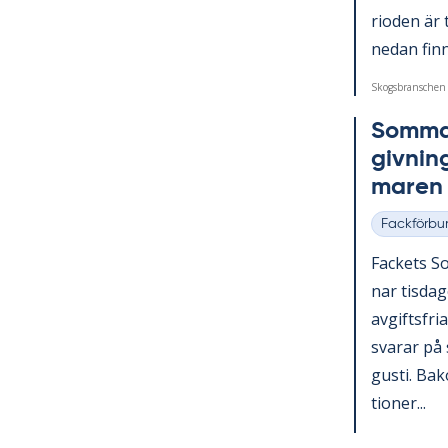
ri­o­den är
ne­dan fin­ns
Skogsbranschen
Som­mar
giv­nin
ma­ren
Fackförbu
Kategorier
Fac­kets So
nar tis­da
av­gifts­fri
sva­rar på 
gusti. Bako
tio­ner...