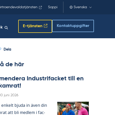
örtroendevaldatjänsten
Soppi
Svenska
Kontaktuppgifter
E-tjänsten
ök
Dela
å de här
en­de­ra In­du­stri­fac­ket till en
­kam­rat!
Skriven
10 juni 2026
en­kelt bju­da in även din
­rat att bli med­lem i fac­