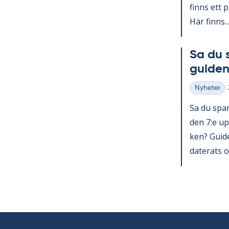
fin­ns ett p
Här fin­ns..
Sa du 
gui­den
Nyheter
Kategorier
Sa du spar­
den 7:e upp
ken? Guide 
da­te­ra­ts o