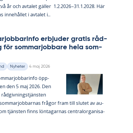
 två år och av­ta­let gäl­ler 1.2.2026–31.1.2028. Här
 in­ne­hål­let i av­ta­let i...
­job­ba­rin­fo er­bju­der gra­tis råd­
g för som­mar­job­ba­re hela som­
Skriven
nd
Nyheter
4 maj 2026
m­mar­job­ba­rin­fo öpp­
­gen den 5 maj 2026. Den
a råd­giv­nings­tjäns­ten
som­mar­job­bar­nas frå­gor fram till slu­tet av au­
m tjäns­ten fin­ns lön­ta­gar­nas cen­tral­or­ga­ni­sa­