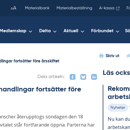
been
A
Materialbank
Materialbeställning
A-kassa
F
A
copied
to
your
Medlemskap
Delta
Aktuell
Förbundet
S
clipboard.)
Skriv ut
lingar fortsätter före årsskiftet
Läs ocks
Dela artikeln:
Re­kom­m
handlingar fortsätter före
ar­bets
Nyheter
Kategorier
branscher återupptogs söndagen den 18
Nu kan du 
avtalet står fortfarande öppna. Parterna har
ar­bets­kam