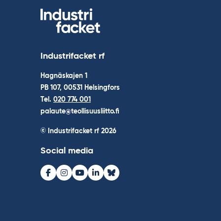
Industrifacket rf
Hagnäskajen 1
PB 107, 00531 Helsingfors
Tel.
020 774 001
palaute@teollisuusliitto.fi
© Industrifacket rf
2026
Social media
Facebook
Instagram
Youtube
LinkedIn
Bluesky