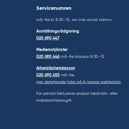
Servicenumren
må–fre kl. 8.30–15, om inte annat nämns
Anställningsrådgivning
020 690 447
Medlemstjänster
020 690 446
må–fre klockan 8.30–12
Arbetslöshetskassan
020 690 455
må–fre,
mer detaljerade tider på A-kassas webbplats
För samtal faktureras endast lokalnäts- eller
mobilsamtalsavgift.