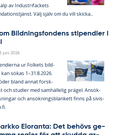
lp av In­du­stri­fac­kets
da­tions­tjänst. Välj själv om du vill skic­ka...
om Bild­nings­fon­dens sti­pen­di­er i
i
Skriven
8 juni 2026
en­di­er­na ur Fol­kets bild­
 kan sö­kas 1–31.8.2026.
ö­der bland an­nat forsk­
 och stu­di­er med sam­häl­le­lig prä­gel. An­sök­
s­ning­ar och an­sök­nings­blan­kett fin­ns på si­vis­
.fi.
ark­ko Elo­ran­ta: Det be­hö­vs ge­