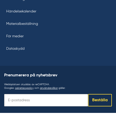
Händelsekalender
Materialbeställning
För medier
Dataskydd
Prenumerera på nyhetsbrev
Webbplatsen skyddas av reCAPTCHA.
Googles
sekretesspolicy
och
användarvillkor
gäller.
Prenumerera
Beställa
på
nyhetsbrev: