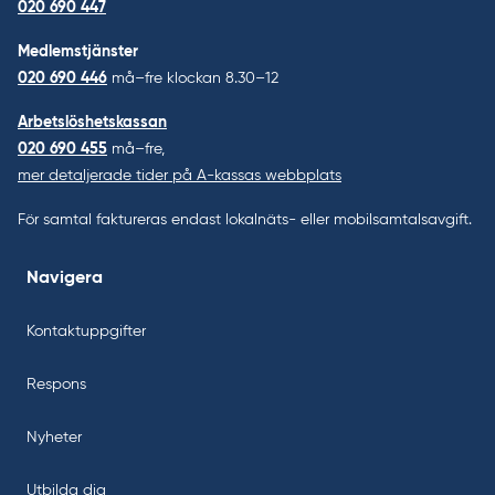
020 690 447
Medlemstjänster
020 690 446
må–fre klockan 8.30–12
Arbetslöshetskassan
020 690 455
må–fre,
mer detaljerade tider på A-kassas webbplats
För samtal faktureras endast lokalnäts- eller mobilsamtalsavgift.
Navigera
Kontaktuppgifter
Respons
Nyheter
Utbilda dig