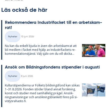
Läs också de här
Re­kom­men­de­ra In­du­stri­fac­ket till en ar­bets­kam­
rat!
Skriven
Nyheter
10 juni 2026
Kategorier
Nu kan du en­kelt bju­da in även din ar­bets­kam­rat att
bli med­lem i fac­ket med hjälp av In­du­stri­fac­kets re­
kom­men­da­tions­tjänst. Välj själv om du vill skic­ka...
An­sök om Bild­nings­fon­dens sti­pen­di­er i au­gusti
Skriven
Nyheter
8 juni 2026
Kategorier
Kul­tursti­pen­di­er­na ur Fol­kets bild­nings­fond kan sö­kas
1–31.8.2026. Fon­den stö­der bland an­nat forsk­ning,
konst och stu­di­er med sam­häl­le­lig prä­gel. An­sök­
nings­an­vis­ning­ar och an­sök­nings­blan­kett fin­ns på si­
vis­tys­ra­has­to.fi.