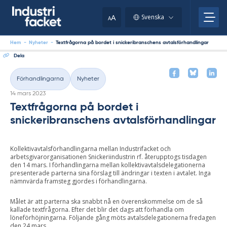
Skip
to
A
Svenska
A
content
Hem
-
Nyheter
-
Textfrågorna på bordet i snickeribranschens avtalsförhandlingar
Dela
Förhandlingarna
Nyheter
Kategorier
Skriven
14 mars 2023
Textfrågorna på bordet i
snickeribranschens avtalsförhandlingar
Kollektivavtalsförhandlingarna mellan Industrifacket och
arbetsgivarorganisationen Snickeriindustrin rf. återupptogs tisdagen
den 14 mars. I förhandlingarna mellan kollektivavtalsdelegationerna
presenterade parterna sina förslag till ändringar i texten i avtalet. Inga
nämnvärda framsteg gjordes i förhandlingarna.
Målet är att parterna ska snabbt nå en överenskommelse om de så
kallade textfrågorna. Efter det blir det dags att förhandla om
löneförhöjningarna. Följande gång möts avtalsdelegationerna fredagen
den 24 mars.