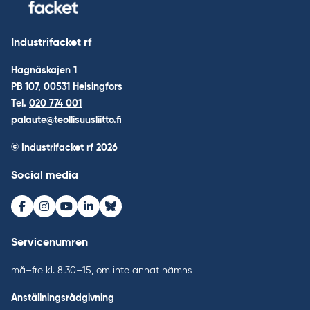
Industrifacket rf
Hagnäskajen 1
PB 107, 00531 Helsingfors
Tel.
020 774 001
palaute@teollisuusliitto.fi
© Industrifacket rf
2026
Social media
Facebook
Instagram
Youtube
LinkedIn
Bluesky
Servicenumren
må–fre kl. 8.30–15, om inte annat nämns
Anställningsrådgivning