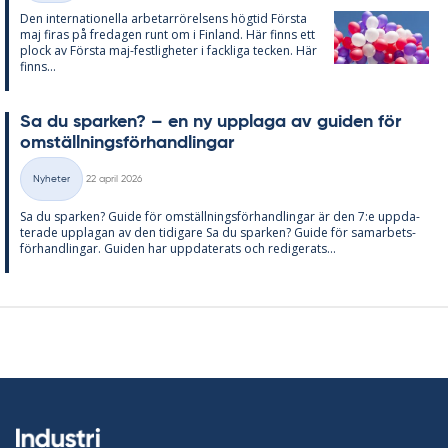
Den in­ter­na­tio­nel­la ar­be­tar­rö­rel­sens hög­tid Förs­ta
maj fi­ras på fre­da­gen runt om i Fin­land. Här fin­ns ett
plock av Förs­ta maj-fest­lig­he­ter i fack­li­ga tec­ken. Här
fin­ns...
Sa du spar­ken? – en ny upp­laga av gui­den för
om­ställ­nings­för­hand­ling­ar
Skriven
Nyheter
22 april 2026
Kategorier
Sa du spar­ken? Guide för om­ställ­nings­för­hand­ling­ar är den 7:e upp­da­
te­ra­de upp­la­gan av den ti­di­ga­re Sa du spar­ken? Guide för sam­ar­bets­
för­hand­ling­ar. Gui­den har upp­da­te­ra­ts och re­di­ge­ra­ts...