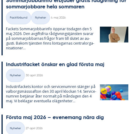
Som­mar­job­ba­rin­fo er­bju­der gra­tis råd­giv­ning för
som­mar­job­ba­re hela som­ma­ren
Skriven
Fackförbund
Nyheter
4 maj 2026
Kategorier
Fac­kets Som­mar­job­ba­rin­fo öpp­nar tis­da­gen den 5
maj 2026. Den av­gifts­fria råd­giv­nings­tjäns­ten sva­rar
på som­mar­job­bar­nas frå­gor fram till slu­tet av au­
gusti. Bakom tjäns­ten fin­ns lön­ta­gar­nas cen­tral­or­ga­
ni­sa­tio­ner...
In­du­stri­fac­ket öns­kar en glad förs­ta maj
Skriven
Nyheter
30 april 2026
Kategorier
In­du­stri­fac­kets kon­tor och ser­vice­num­ren stäng­er på
val­borgs­mäs­so­af­ton den 30 april kloc­kan 14. Ser­vice­
num­ren be­tjä­nar åter nor­malt på mån­da­gen den 4
maj. Vi be­kla­gar even­tu­el­la olä­gen­he­ter...
Förs­ta maj 2026 – eve­ne­mang nära dig
Skriven
Nyheter
27 april 2026
Kategorier