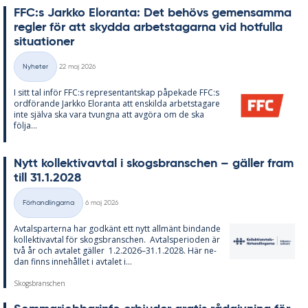
FFC:s Jark­ko Elo­ran­ta: Det be­hö­vs ge­men­sam­ma
reg­ler för att skyd­da ar­bets­ta­gar­na vid hot­ful­la
si­tu­a­tio­ner
Skriven
Nyheter
22 maj 2026
Kategorier
I sitt tal in­för FFC:s re­pre­sen­tant­skap på­pe­ka­de FFC:s
ord­fö­ran­de Jark­ko Elo­ran­ta att en­skil­da ar­bets­ta­ga­re
inte själva ska vara tvung­na att av­gö­ra om de ska
följa...
Nytt kol­lek­tivav­tal i skogs­branschen – gäl­ler fram
till 31.1.2028
Skriven
Förhandlingarna
6 maj 2026
Kategorier
Av­tals­par­ter­na har god­känt ett nytt all­mänt bin­dan­de
kol­lek­tivav­tal för skogs­branschen. Av­tal­s­pe­ri­o­den är
två år och av­ta­let gäl­ler 1.2.2026–31.1.2028. Här ne­
dan fin­ns in­ne­hål­let i av­ta­let i...
Skogsbranschen