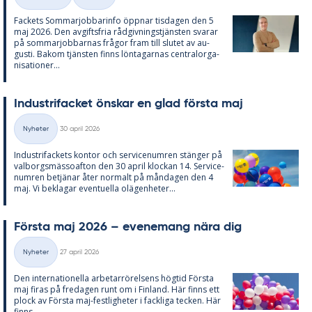
Kategorier
Fac­kets Som­mar­job­ba­rin­fo öpp­nar tis­da­gen den 5
maj 2026. Den av­gifts­fria råd­giv­nings­tjäns­ten sva­rar
på som­mar­job­bar­nas frå­gor fram till slu­tet av au­
gusti. Bakom tjäns­ten fin­ns lön­ta­gar­nas cen­tral­or­ga­
ni­sa­tio­ner...
In­du­stri­fac­ket öns­kar en glad förs­ta maj
Skriven
Nyheter
30 april 2026
Kategorier
In­du­stri­fac­kets kon­tor och ser­vice­num­ren stäng­er på
val­borgs­mäs­so­af­ton den 30 april kloc­kan 14. Ser­vice­
num­ren be­tjä­nar åter nor­malt på mån­da­gen den 4
maj. Vi be­kla­gar even­tu­el­la olä­gen­he­ter...
Förs­ta maj 2026 – eve­ne­mang nära dig
Skriven
Nyheter
27 april 2026
Kategorier
Den in­ter­na­tio­nel­la ar­be­tar­rö­rel­sens hög­tid Förs­ta
maj fi­ras på fre­da­gen runt om i Fin­land. Här fin­ns ett
plock av Förs­ta maj-fest­lig­he­ter i fack­li­ga tec­ken. Här
fin­ns...