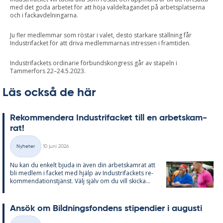
med det goda arbetet för att höja valdeltagandet på arbetsplatserna
och i fackavdelningarna.
Ju fler medlemmar som röstar i valet, desto starkare ställning får
Industrifacket för att driva medlemmarnas intressen i framtiden.
Industrifackets ordinarie förbundskongress går av stapeln i
Tammerfors 22–24.5.2023.
Läs också de här
Re­kom­men­de­ra In­du­stri­fac­ket till en ar­bets­kam­
rat!
Skriven
Nyheter
10 juni 2026
Kategorier
Nu kan du en­kelt bju­da in även din ar­bets­kam­rat att
bli med­lem i fac­ket med hjälp av In­du­stri­fac­kets re­
kom­men­da­tions­tjänst. Välj själv om du vill skic­ka...
An­sök om Bild­nings­fon­dens sti­pen­di­er i au­gusti
Skriven