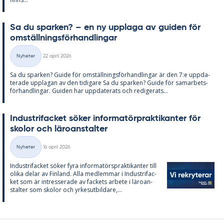
Sa du spar­ken? – en ny upp­laga av gui­den för
om­ställ­nings­för­hand­ling­ar
Skriven
Nyheter
22 april 2026
Kategorier
Sa du spar­ken? Guide för om­ställ­nings­för­hand­ling­ar är den 7:e upp­da­
te­ra­de upp­la­gan av den ti­di­ga­re Sa du spar­ken? Guide för sam­ar­bets­
för­hand­ling­ar. Gui­den har upp­da­te­ra­ts och re­di­ge­ra­ts...
In­du­stri­fac­ket sö­ker in­for­ma­törprak­ti­kan­ter för
sko­lor och läro­an­stal­ter
Skriven
Nyheter
16 april 2026
Kategorier
In­du­stri­fac­ket sö­ker fyra in­for­ma­tör­sprak­ti­kan­ter till
oli­ka de­lar av Fin­land. Alla med­lem­mar i In­du­stri­fac­
ket som är in­tres­se­ra­de av fac­kets ar­bete i läro­an­
stal­ter som sko­lor och yr­kes­ut­bil­da­re,...