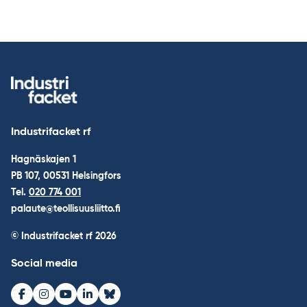
Industrifacket rf
Hagnäskajen 1
PB 107, 00531 Helsingfors
Tel.
020 774 001
palaute@teollisuusliitto.fi
© Industrifacket rf
2026
Social media
Facebook
Instagram
Youtube
LinkedIn
Bluesky