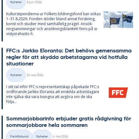
Nyheter
8 juni 2026
Kategorier
Kul­tursti­pen­di­er­na ur Fol­kets bild­nings­fond kan sö­kas
1–31.8.2026. Fon­den stö­der bland an­nat forsk­ning,
konst och stu­di­er med sam­häl­le­lig prä­gel. An­sök­
nings­an­vis­ning­ar och an­sök­nings­blan­kett fin­ns på si­
vis­tys­ra­has­to.fi.
FFC:s Jark­ko Elo­ran­ta: Det be­hö­vs ge­men­sam­ma
reg­ler för att skyd­da ar­bets­ta­gar­na vid hot­ful­la
si­tu­a­tio­ner
Skriven
Nyheter
22 maj 2026
Kategorier
I sitt tal in­för FFC:s re­pre­sen­tant­skap på­pe­ka­de FFC:s
ord­fö­ran­de Jark­ko Elo­ran­ta att en­skil­da ar­bets­ta­ga­re
inte själva ska vara tvung­na att av­gö­ra om de ska
följa...
Som­mar­job­ba­rin­fo er­bju­der gra­tis råd­giv­ning för
som­mar­job­ba­re hela som­ma­ren
Skriven
Fackförbund
Nyheter
4 maj 2026