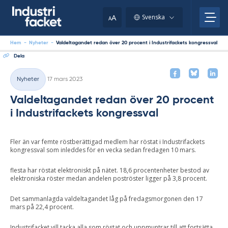
Skip
to
A
Svenska
A
content
Hem
-
Nyheter
-
Valdeltagandet redan över 20 procent i Industrifackets kongressval
Dela
Skriven
Nyheter
17 mars 2023
Kategorier
Valdeltagandet redan över 20 procent
i Industrifackets kongressval
Fler än var femte röstberättigad medlem har röstat i Industrifackets
kongressval som inleddes för en vecka sedan fredagen 10 mars.
flesta har röstat elektroniskt på nätet. 18,6 procentenheter bestod av
elektroniska röster medan andelen poströster ligger på 3,8 procent.
Det sammanlagda valdeltagandet låg på fredagsmorgonen den 17
mars på 22,4 procent.
Industrifacket vill tacka alla som röstat och uppmuntrar till att fortsätta