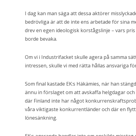
I dag kan man säga att dessa aktörer misslyckad
bedrövliga är att de inte ens arbetade för sina 
drev en egen ideologisk korstågslinje – vars pri
borde bevaka.
Om vi i Industrifacket skulle agera på samma sät
intressen, skulle vi med rätta hållas ansvariga för
Som final kastade EK:s Häkämies, när han stängde 
ännu in förslaget om att avskaffa helgdagar och 
där Finland inte har något konkurrenskraftsprob
våra viktigaste konkurrentländer och där en flytt
lönesänkning.