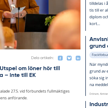
till­de­las i
tis till er 
diplom och
kort....
An­vis­n
grund a
Fackförbu
Kategorier
Dela artikeln:
När myn­dig
tspel om löner hör till
grund av et
– inte till EK
söka sig in
na med­de­la
alade 27.5. vid förbundets fullmäktiges
Drönare, Kemise
nens anförande.
In­du­st