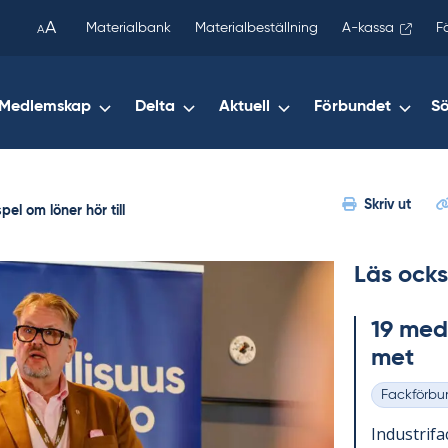
been
A
Materialbank
Materialbeställning
A-kassa
F
A
copied
to
your
Medlemskap
Delta
Aktuell
Förbundet
S
clipboard.)
Skriv ut
el om löner hör till
Läs ocks
19 med­l
met
Fackförbu
Kategorier
In­du­stri­f