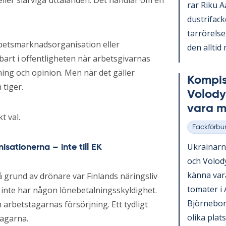
ller slarviga uttalanden. Det handlar om en
rar Riku Aa
du­stri­fac­
tar­rö­rel­
arbetsmarknadsorganisation eller
den all­tid 
bart i offentligheten när arbetsgivarnas
tning och opinion. Men när det gäller
Kom­pi­
 tiger.
Vo­lo­d
vara me
t val.
Fackförbu
Kategorier
Ukrai­nar­
sationerna – inte till EK
och Vo­lo­
kän­na var
 grund av drönare var Finlands näringsliv
to­ma­ter i 
 inte har någon lönebetalningsskyldighet.
Björ­ne­bo
 arbetstagarnas försörjning. Ett tydligt
oli­ka plat­
tagarna.