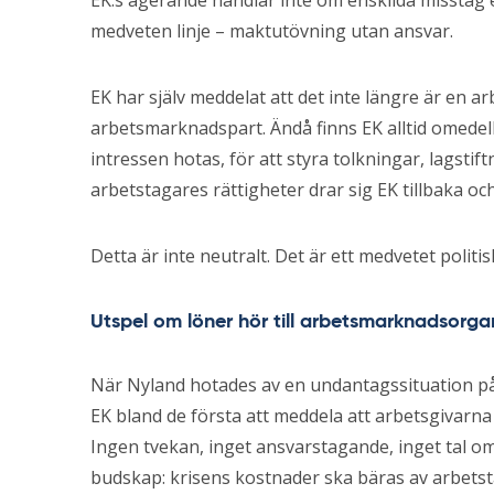
EK:s agerande handlar inte om enskilda misstag e
medveten linje – maktutövning utan ansvar.
EK har själv meddelat att det inte längre är en 
arbetsmarknadspart. Ändå finns EK alltid omedel
intressen hotas, för att styra tolkningar, lagstif
arbetstagares rättigheter drar sig EK tillbaka och
Detta är inte neutralt. Det är ett medvetet politisk
Utspel om löner hör till arbetsmarknadsorgani
När Nyland hotades av en undantagssituation på
EK bland de första att meddela att arbetsgivarna
Ingen tvekan, inget ansvarstagande, inget tal om
budskap: krisens kostnader ska bäras av arbets