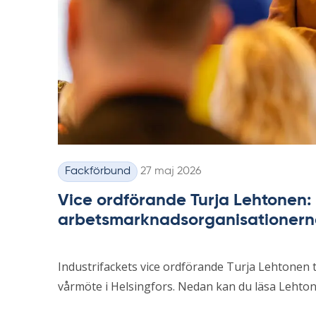
Skriven
Fackförbund
27 maj 2026
Kategorier
Vice ordförande Turja Lehtonen: U
arbetsmarknadsorganisationerna 
Industrifackets vice ordförande Turja Lehtonen t
vårmöte i Helsingfors. Nedan kan du läsa Lehto