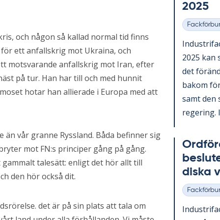
2025
Fackförbu
Kategorier
 kris, och någon så kallad normal tid finns
In­du­stri­f
 för ett anfallskrig mot Ukraina, och
2025 kan s
tt motsvarande anfallskrig mot Iran, efter
det för­änd
näst på tur. Han har till och med hunnit
bakom för­än
 moset hotar han allierade i Europa med att
samt den sv
re­ge­ring. I
are än vår granne Ryssland. Båda befinner sig
Ord­fö­r
 bryter mot FN:s principer gång på gång.
be­slu­
 gammalt talesätt: enligt det hör allt till
dis­ka
ch den hör också dit.
Fackförbu
Kategorier
rörelse. det är på sin plats att tala om
In­du­stri­fa
vårt land under alla förhållanden. Vi måste