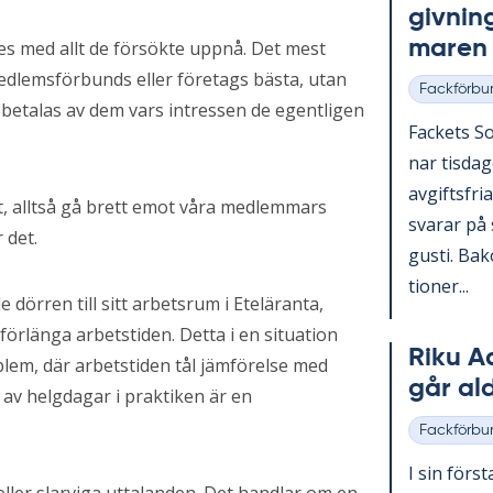
giv­nin
ma­ren
es med allt de försökte uppnå. Det mest
medlemsförbunds eller företags bästa, utan
Fackförbu
Kategorier
s betalas av dem vars intressen de egentligen
Fac­kets So
nar tis­da
av­gifts­fri
t, alltså gå brett emot våra medlemmars
sva­rar på 
 det.
gusti. Bako
tio­ner...
dörren till sitt arbetsrum i Eteläranta,
förlänga arbetstiden. Detta i en situation
Riku Aal
lem, där arbetstiden tål jämförelse med
går al
 av helgdagar i praktiken är en
Fackförbu
Kategorier
I sin förs­