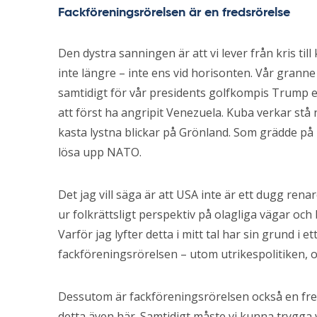
Fackföreningsrörelsen är en fredsrörelse
Den dystra sanningen är att vi lever från kris till
inte längre – inte ens vid horisonten. Vår granne
samtidigt för vår presidents golfkompis Trump e
att först ha angripit Venezuela. Kuba verkar stå 
kasta lystna blickar på Grönland. Som grädde på
lösa upp NATO.
Det jag vill säga är att USA inte är ett dugg ren
ur folkrättsligt perspektiv på olagliga vägar och
Varför jag lyfter detta i mitt tal har sin grund i ett
fackföreningsrörelsen – utom utrikespolitiken, o
Dessutom är fackföreningsrörelsen också en freds
detta även här. Samtidigt måste vi kunna trygga 