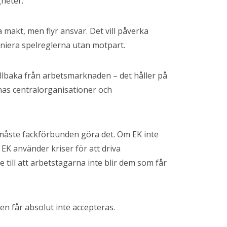
gheter.
a makt, men flyr ansvar. Det vill påverka
iniera spelreglerna utan motpart.
tillbaka från arbetsmarknaden – det håller på
rnas centralorganisationer och
 måste fackförbunden göra det. Om EK inte
EK använder kriser för att driva
e till att arbetstagarna inte blir dem som får
n får absolut inte accepteras.