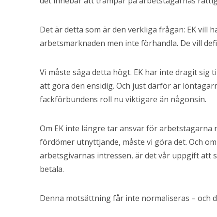
det innebär att trampar på arbetstagarnas rätti
Det är detta som är den verkliga frågan: EK vill h
arbetsmarknaden men inte förhandla. De vill def
Vi måste säga detta högt. EK har inte dragit sig 
att göra den ensidig. Och just därför är löntaga
fackförbundens roll nu viktigare än någonsin.
Om EK inte längre tar ansvar för arbetstagarna
fördömer utnyttjande, måste vi göra det. Och om 
arbetsgivarnas intressen, är det vår uppgift att s
betala.
Denna motsättning får inte normaliseras – och de