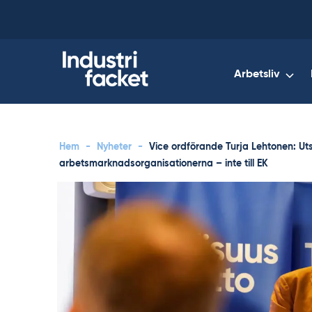
Skip
to
content
Arbetsliv
Hem
-
Nyheter
-
Vice ordförande Turja Lehtonen: Utsp
arbetsmarknadsorganisationerna – inte till EK