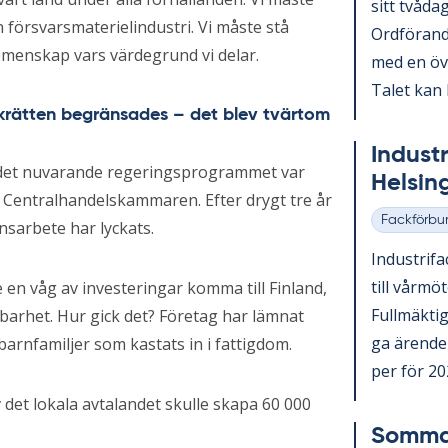
sitt två­da
n försvarsmaterielindustri. Vi måste stå
Ord­fö­ran­
gemenskap vars värdegrund vi delar.
med en över
Ta­let kan 
ejkrätten begränsades – det blev tvärtom
In­du­st
a det nuvarande regeringsprogrammet var
Helsing
h Centralhandelskammaren. Efter drygt tre år
Fackförbu
sarbete har lyckats.
Kategorier
In­du­stri­f
till vår­mö
 en våg av investeringar komma till Finland,
Full­mäk­ti­
gbarhet. Hur gick det? Företag har lämnat
ga ären­den
barnfamiljer som kastats in i fattigdom.
per för 202
 det lokala avtalandet skulle skapa 60 000
Som­mar