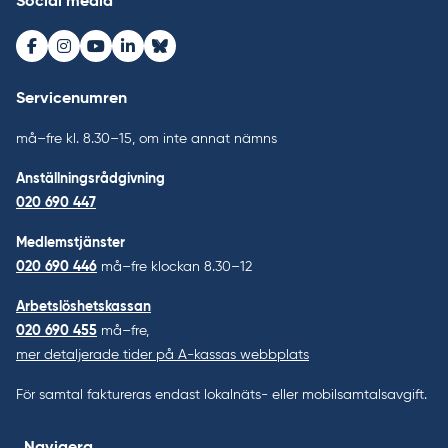
Social media
Facebook
Instagram
Youtube
LinkedIn
Bluesky
Servicenumren
må–fre kl. 8.30–15, om inte annat nämns
Anställningsrådgivning
020 690 447
Medlemstjänster
020 690 446
må–fre klockan 8.30–12
Arbetslöshetskassan
020 690 455
må–fre,
mer detaljerade tider på A-kassas webbplats
För samtal faktureras endast lokalnäts- eller mobilsamtalsavgift.
Navigera