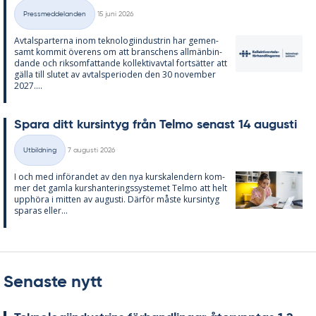
Skriven
Pressmeddelanden
15 juni 2026
Kategorier
Av­tals­par­ter­na inom tek­no­lo­gi­in­du­strin har ge­men­
samt kom­mit över­ens om att bran­schens all­män­bin­
dan­de och riksom­fat­tan­de kol­lek­tivav­tal fort­sät­ter att
gäl­la till slu­tet av av­tal­s­pe­ri­o­den den 30 no­vem­ber
2027....
Spa­ra ditt kursin­tyg från Tel­mo se­nast 14 au­gusti
Skriven
Utbildning
7 augusti 2026
Kategorier
I och med in­fö­ran­det av den nya kurska­len­dern kom­
mer det gam­la kurs­han­te­rings­sy­ste­met Tel­mo att helt
upp­hö­ra i mit­ten av au­gusti. Där­för mås­te kursin­tyg
spa­ras el­ler...
Senaste nytt