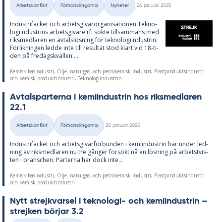
Arbetskonflikt
Förhandlingarna
Nyheter
24 januari 2025
Kategorier
In­du­stri­fac­ket och ar­bets­gi­var­or­ga­ni­sa­tio­nen Tek­no­
lo­gi­in­du­strins ar­bets­gi­va­re rf. sök­te till­sam­mans med
riks­med­la­ren en av­tals­lös­ning för tek­no­lo­gi­in­du­strin.
För­lik­ning­en led­de inte till re­sul­tat stod klart vid 18-ti­
den på fre­dags­kväl­len....
Kemisk basindustri, Olje- naturgas- och petrokemisk industri, Plastproduktsindustri
och kemisk produktindustri, Teknologiindustrin
Av­tals­par­ter­na i ke­mi­in­du­strin hos riks­med­la­ren
22.1
Skriven
Arbetskonflikt
Förhandlingarna
20 januari 2025
Kategorier
In­du­stri­fac­ket och ar­bets­gi­var­för­bun­den i ke­mi­in­du­strin har un­der led­
ning av riks­med­la­ren nu tre gång­er för­sökt nå en lös­ning på ar­bets­tvis­
ten i branschen. Par­ter­na har dock inte...
Kemisk basindustri, Olje- naturgas- och petrokemisk industri, Plastproduktsindustri
och kemisk produktindustri
Nytt strejk­var­sel i tek­no­lo­gi- och ke­mi­in­du­strin –
strej­ken bör­jar 3.2