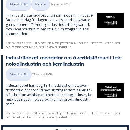
Skriven
Arbetskonflikt
Nyheter
17 januari 2025
Kategorier
Fin­lan­ds störs­ta fack­för­bund inom in­du­strin, In­du­stri­
fac­ket, har idag fre­da­gen 17.1 vars­lat ar­bets­gi­var­or­
ga­ni­sa­tio­ner­na Tek­no­lo­gi­in­du­strins ar­bets­gi­va­re rf.
och Ke­mi­in­du­strin rf. om strejk. Om strej­ken in­leds
kom­mer den...
Kemisk basindustri, Olje- naturgas- och petrokemisk industri, Plastproduktsindustri
och kemisk produktindustri, Teknologiindustrin
In­du­stri­fac­ket med­de­lar om över­tids­för­bud i tek­
no­lo­gi­in­du­strin och ke­mi­in­du­strin
Skriven
Arbetskonflikt
13 januari 2025
Kategorier
In­du­stri­fac­ket har idag 13.1 med­de­lat om ett över­
tids­för­bud och för­bud mot skift­by­ten som gäl­ler an­
ställ­da inom av­tals­bran­scher­na tek­no­lo­gi­in­du­stri, ke­
misk bas­in­du­stri, plast- och ke­misk pro­dukt­in­du­stri
samt...
Kemisk basindustri, Olje- naturgas- och petrokemisk industri, Plastproduktsindustri
och kemisk produktindustri, Teknologiindustrin
Sidnumrering