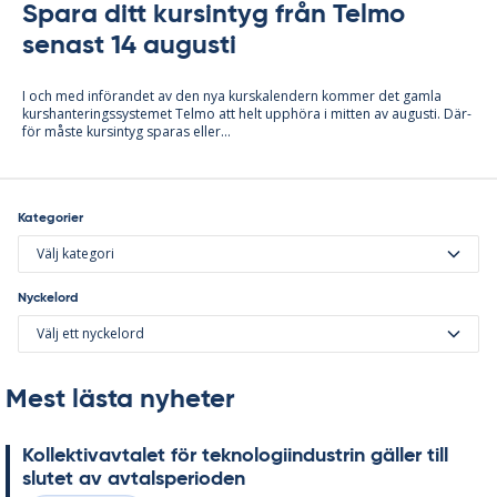
Spara ditt kursintyg från Telmo
senast 14 augusti
I och med in­fö­ran­det av den nya kurska­len­dern kom­mer det gam­la
kurs­han­te­rings­sy­ste­met Tel­mo att helt upp­hö­ra i mit­ten av au­gusti. Där­
för mås­te kursin­tyg spa­ras el­ler...
Kategorier
Välj kategori
Nyckelord
Välj ett nyckelord
Mest lästa nyheter
Kol­lek­tivav­ta­let för tek­no­lo­gi­in­du­strin gäl­ler till
slu­tet av av­tal­s­pe­ri­o­den