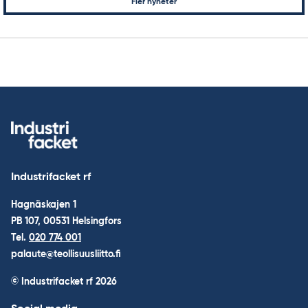
Fler nyheter
för
inlägg
Industrifacket rf
Hagnäskajen 1
PB 107, 00531 Helsingfors
Tel.
020 774 001
palaute@teollisuusliitto.fi
© Industrifacket rf
2026