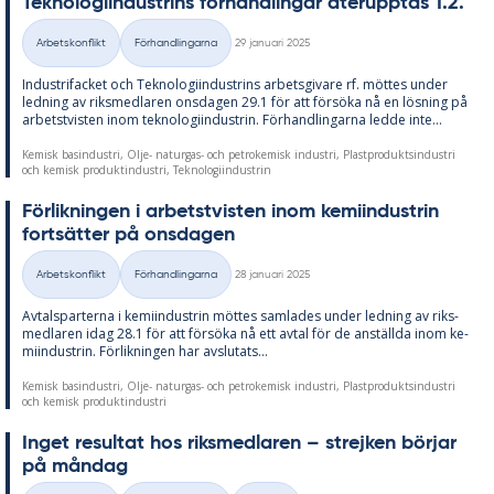
Tek­no­lo­gi­in­du­strins för­hand­ling­ar åter­upp­tas 1.2.
Skriven
Arbetskonflikt
Förhandlingarna
29 januari 2025
Kategorier
In­du­stri­fac­ket och Tek­no­lo­gi­in­du­strins ar­bets­gi­va­re rf. möt­tes un­der
led­ning av riks­med­la­ren ons­da­gen 29.1 för att för­sö­ka nå en lös­ning på
ar­bets­tvis­ten inom tek­no­lo­gi­in­du­strin. För­hand­ling­ar­na led­de inte...
Kemisk basindustri, Olje- naturgas- och petrokemisk industri, Plastproduktsindustri
och kemisk produktindustri, Teknologiindustrin
För­lik­ning­en i ar­bets­tvis­ten inom ke­mi­in­du­strin
fort­sät­ter på ons­da­gen
Skriven
Arbetskonflikt
Förhandlingarna
28 januari 2025
Kategorier
Av­tals­par­ter­na i ke­mi­in­du­strin möt­tes sam­la­des un­der led­ning av riks­
med­la­ren idag 28.1 för att för­sö­ka nå ett av­tal för de an­ställ­da inom ke­
mi­in­du­strin. För­lik­ning­en har av­slu­ta­ts...
Kemisk basindustri, Olje- naturgas- och petrokemisk industri, Plastproduktsindustri
och kemisk produktindustri
In­g­et re­sul­tat hos riks­med­la­ren – strej­ken bör­jar
på mån­dag
Skriven