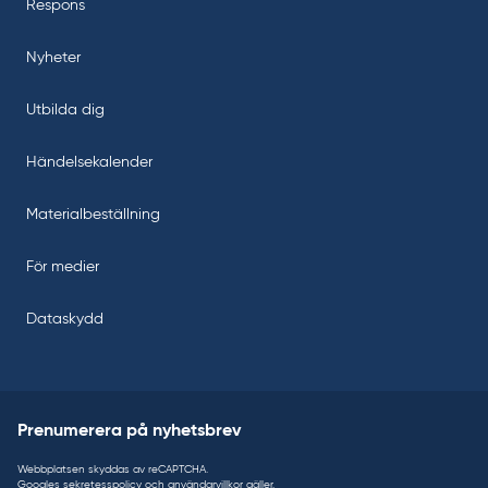
Respons
Nyheter
Utbilda dig
Händelsekalender
Materialbeställning
För medier
Dataskydd
Prenumerera på nyhetsbrev
Webbplatsen skyddas av reCAPTCHA.
Googles
sekretesspolicy
och
användarvillkor
gäller.