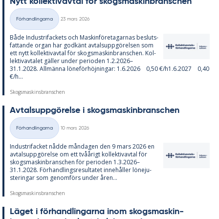
Nytt kol­lek­tivav­tal för skogs­ma­skin­branschen
Skriven
Förhandlingarna
23 mars 2026
Kategorier
Både In­du­stri­fac­kets och Ma­skin­fö­re­ta­gar­nas be­sluts­
fat­tan­de or­gan har god­känt av­tals­upp­gö­rel­sen som
ett nytt kol­lek­tivav­tal för skogs­ma­skin­branschen. Kol­
lek­tivav­ta­let gäl­ler un­der pe­ri­o­den 1.2.2026–
31.1.2028. All­män­na lö­ne­för­höj­ning­ar: 1.6.2026 0,50 €/h1.6.2027 0,40
€/h...
Skogsmaskinsbranschen
Av­tals­upp­gö­rel­se i skogs­ma­skin­branschen
Skriven
Förhandlingarna
10 mars 2026
Kategorier
In­du­stri­fac­ket nåd­de mån­da­gen den 9 mars 2026 en
av­tals­upp­gö­rel­se om ett tvåå­ri­gt kol­lek­tivav­tal för
skogs­ma­skin­branschen för pe­ri­o­den 1.3.2026–
31.1.2028. För­hand­lings­re­sul­ta­tet in­ne­hål­ler lö­ne­ju­
ste­ring­ar som ge­nom­förs un­der åren...
Skogsmaskinsbranschen
Lä­get i för­hand­ling­ar­na inom skogs­ma­skin­