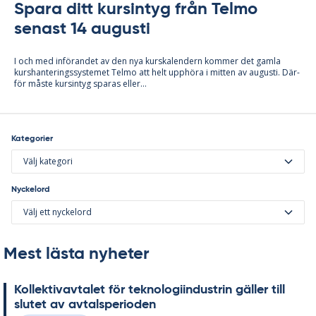
Spara ditt kursintyg från Telmo
senast 14 augusti
I och med in­fö­ran­det av den nya kurska­len­dern kom­mer det gam­la
kurs­han­te­rings­sy­ste­met Tel­mo att helt upp­hö­ra i mit­ten av au­gusti. Där­
för mås­te kursin­tyg spa­ras el­ler...
Kategorier
Välj kategori
Nyckelord
Välj ett nyckelord
Mest lästa nyheter
Kol­lek­tivav­ta­let för tek­no­lo­gi­in­du­strin gäl­ler till
slu­tet av av­tal­s­pe­ri­o­den