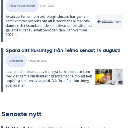
Skriven
Pressmeddelanden
15 juni 2026
Kategorier
Av­tals­par­ter­na inom tek­no­lo­gi­in­du­strin har ge­men­
samt kom­mit över­ens om att bran­schens all­män­bin­
dan­de och riksom­fat­tan­de kol­lek­tivav­tal fort­sät­ter att
gäl­la till slu­tet av av­tal­s­pe­ri­o­den den 30 no­vem­ber
2027....
Spa­ra ditt kursin­tyg från Tel­mo se­nast 14 au­gusti
Skriven
Utbildning
7 augusti 2026
Kategorier
I och med in­fö­ran­det av den nya kurska­len­dern kom­
mer det gam­la kurs­han­te­rings­sy­ste­met Tel­mo att helt
upp­hö­ra i mit­ten av au­gusti. Där­för mås­te kursin­tyg
spa­ras el­ler...
Senaste nytt