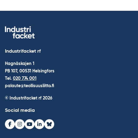
Industrifacket rf
Hagnäskajen 1
PB 107, 00531 Helsingfors
Tel.
020 774 001
palaute@teollisuusliitto.fi
© Industrifacket rf
2026
Social media
Facebook
Instagram
Youtube
LinkedIn
Bluesky