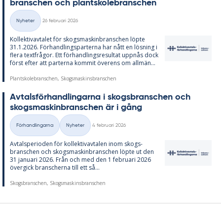
branschen och plant­sko­lebranschen
Skriven
Nyheter
26 februari 2026
Kategorier
Kol­lek­tivav­ta­let för skogs­ma­skin­branschen löp­te
31.1.2026. För­hand­lings­par­ter­na har nått en lös­ning i
fle­ra text­frå­gor. Ett för­hand­lings­re­sul­tat upp­nås dock
först ef­ter att par­ter­na kom­mit över­ens om all­män...
Plantskolebranschen, Skogsmaskinsbranschen
Av­tals­för­hand­ling­ar­na i skogs­branschen och
skogs­ma­skin­branschen är i gång
Skriven
Förhandlingarna
Nyheter
4 februari 2026
Kategorier
Av­tal­s­pe­ri­o­den för kol­lek­tivav­ta­len inom skogs­
branschen och skogs­ma­skin­branschen löp­te ut den
31 ja­nu­ari 2026. Från och med den 1 feb­ru­ari 2026
över­gick bran­scher­na till ett så...
Skogsbranschen, Skogsmaskinsbranschen