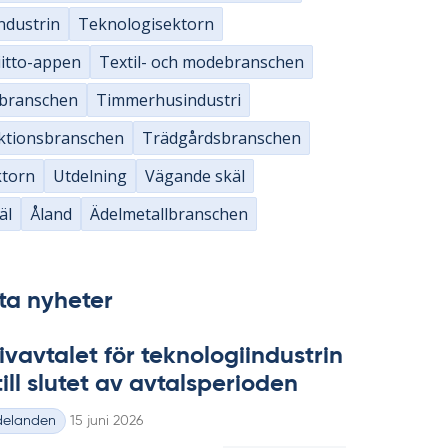
ndustrin
Teknologisektorn
iitto-appen
Textil- och modebranschen
sbranschen
Timmerhusindustri
ktionsbranschen
Trädgårdsbranschen
ktorn
Utdelning
Vägande skäl
äl
Åland
Ädelmetallbranschen
ta nyheter
ivav­ta­let för tek­no­lo­gi­in­du­strin
ill slu­tet av av­tal­s­pe­ri­o­den
Skriven
delanden
15 juni 2026