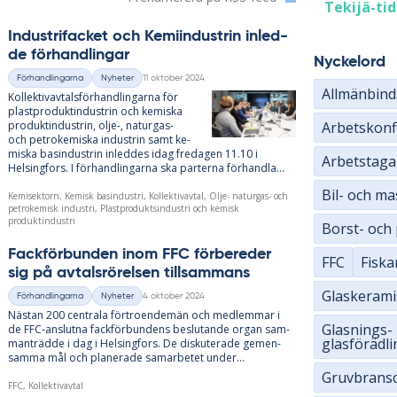
Tekijä-ti
In­du­stri­fac­ket och Ke­mi­in­du­strin in­led­
de för­hand­ling­ar
Nyckelord
11 oktober 2024
Förhandlingarna
Nyheter
Kategorier
Skriven
Allmänbind
Kol­lek­tivav­tals­för­hand­ling­ar­na för
plast­pro­dukt­in­du­strin och ke­mis­ka
Arbetskonfl
pro­dukt­in­du­strin, olje-, na­tur­gas-
och pe­tro­ke­mis­ka in­du­strin samt ke­
mis­ka bas­in­du­strin in­led­des idag fre­da­gen 11.10 i
Arbetstaga
Helsing­fors. I för­hand­ling­ar­na ska par­ter­na för­hand­la...
Bil- och m
Kemisektorn, Kemisk basindustri, Kollektivavtal, Olje- naturgas- och
petrokemisk industri, Plastproduktsindustri och kemisk
produktindustri
Borst- och
Fack­för­bun­den inom FFC för­be­re­der
FFC
Fiska
sig på av­tals­rö­rel­sen till­sam­mans
Glaskerami
4 oktober 2024
Förhandlingarna
Nyheter
Kategorier
Skriven
Näs­tan 200 centra­la för­tro­en­de­män och med­lem­mar i
Glasnings-
de FFC-an­slut­na fack­för­bun­dens be­slu­tan­de or­gan sam­
glasförädl
man­träd­de i dag i Helsing­fors. De dis­ku­te­ra­de ge­men­
sam­ma mål och pla­ne­ra­de sam­ar­be­tet un­der...
Gruvbrans
FFC, Kollektivavtal