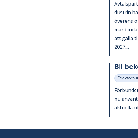
Av­tals­par­
du­strin h
över­ens o
män­bin­dan
att gäl­la t
2027....
Bli be­
Fackförbu
Kategorier
För­bun­det
nu an­vän­t
ak­tu­el­la 