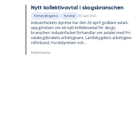
Nytt kol­lek­tivav­tal i skogs­branschen
30 april 2024
Förhandlingarna
Nyheter
Kategorier
Skriven
In­du­stri­fac­kets sty­rel­se har den 26 april god­känt av­tals­
upp­gö­rel­sen om ett nytt kol­lek­tivav­tal för skogs­
branschen. In­du­stri­fac­ket för­hand­lar om av­ta­let med Pri­
vat­skogs­bru­kets ar­bets­gi­va­re, Lands­byg­dens ar­bets­gi­va­
re­för­bund, Forst­sty­rel­sen och...
Kollektivavtal