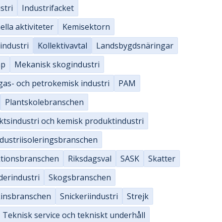
stri
Industrifacket
ella aktiviteter
Kemisektorn
industri
Kollektivavtal
Landsbygdsnäringar
ap
Mekanisk skogindustri
gas- och petrokemisk industri
PAM
Plantskolebranschen
ktsindustri och kemisk produktindustri
ndustriisoleringsbranschen
tionsbranschen
Riksdagsval
SASK
Skatter
derindustri
Skogsbranschen
insbranschen
Snickeriindustri
Strejk
Teknisk service och tekniskt underhåll