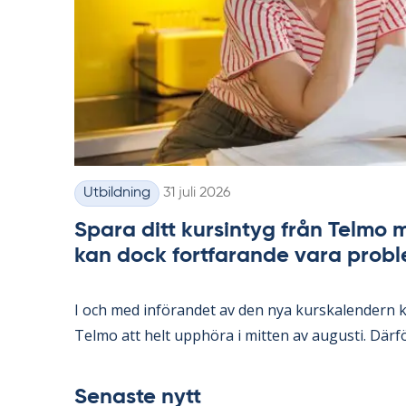
Skriven
Utbildning
31 juli 2026
Kategorier
Spara ditt kursintyg från Telmo m
kan dock fortfarande vara prob
I och med in­fö­ran­det av den nya kurska­len­dern k
Tel­mo att helt upp­hö­ra i mit­ten av au­gusti. Där­fö
Senaste nytt