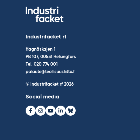
Industrifacket rf
Hagnäskajen 1
PB 107, 00531 Helsingfors
Tel.
020 774 001
palaute@teollisuusliitto.fi
© Industrifacket rf
2026
Social media
Facebook
Instagram
Youtube
LinkedIn
Bluesky