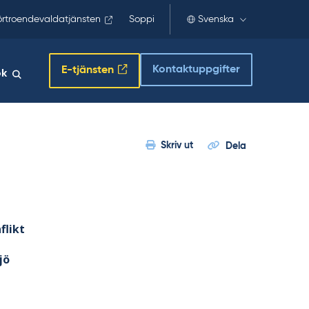
örtroendevaldatjänsten
Soppi
Svenska
Kontaktuppgifter
E-tjänsten
ök
Skriv ut
Dela
flikt
jö