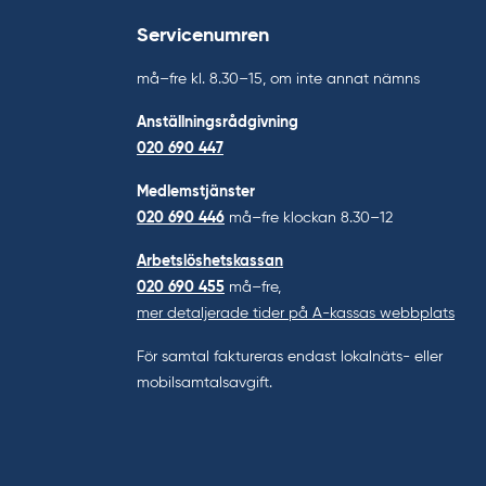
Servicenumren
må–fre kl. 8.30–15, om inte annat nämns
Anställningsrådgivning
020 690 447
Medlemstjänster
020 690 446
må–fre klockan 8.30–12
Arbetslöshetskassan
020 690 455
må–fre,
mer detaljerade tider på A-kassas webbplats
För samtal faktureras endast lokalnäts- eller
mobilsamtalsavgift.