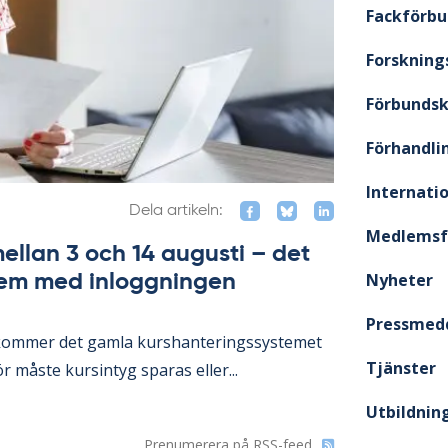
Fackförb
Forsknin
Förbunds
Förhandli
Internati
Dela artikeln:
Medlemsf
ellan 3 och 14 augusti – det
Nyheter
lem med inloggningen
Pressmed
om­mer det gam­la kurs­han­te­rings­sy­ste­met
Tjänster
r mås­te kursin­tyg spa­ras el­ler...
Utbildnin
Prenumerera på RSS-feed