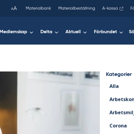
been
A
Materialbank
Materialbeställning
A-kassa
F
A
copied
to
your
Medlemskap
Delta
Aktuell
Förbundet
S
clipboard.)
Kategorier
Alla
Arbetskon
Arbetsmil
Corona