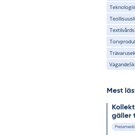
Teknologii
Teollisuusl
Textilvård
Torvprodu
Trävaruse
VägandeSk
Mest läs
Kol­lek­t
gäl­ler t
Pressmed
Kategorier