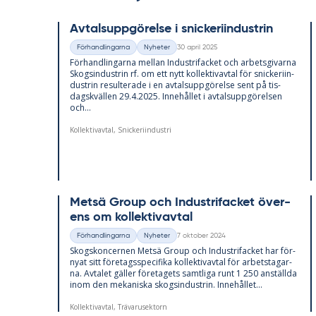
Av­tals­upp­gö­rel­se i snic­ke­ri­in­du­strin
30 april 2025
Förhandlingarna
Nyheter
Kategorier
Skriven
För­hand­ling­ar­na mel­lan In­du­stri­fac­ket och ar­bets­gi­var­na
Skogs­in­du­strin rf. om ett nytt kol­lek­tivav­tal för snic­ke­ri­in­
du­strin re­sul­te­ra­de i en av­tals­upp­gö­rel­se sent på tis­
dags­kväl­len 29.4.2025. In­ne­hål­let i av­tals­upp­gö­rel­sen
och...
Kollektivavtal, Snickeriindustri
Metsä Group och In­du­stri­fac­ket över­
ens om kol­lek­tivav­tal
7 oktober 2024
Förhandlingarna
Nyheter
Kategorier
Skriven
Skogs­kon­cer­nen Metsä Group och In­du­stri­fac­ket har för­
ny­at sitt fö­re­tags­spe­ci­fi­ka kol­lek­tivav­tal för ar­bets­ta­gar­
na. Av­ta­let gäl­ler fö­re­ta­gets samt­li­ga runt 1 250 an­ställ­da
inom den me­ka­nis­ka skogs­in­du­strin. In­ne­hål­let...
Kollektivavtal, Trävarusektorn