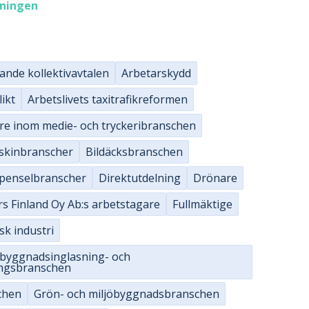
dningen
ande kollektivavtalen
Arbetarskydd
ikt
Arbetslivets taxitrafikreformen
re inom medie- och tryckeribranschen
askinbranscher
Bildäcksbranschen
 penselbranscher
Direktutdelning
Drönare
rs Finland Oy Ab:s arbetstagare
Fullmäktige
sk industri
 byggnadsinglasning- och
ingsbranschen
chen
Grön- och miljöbyggnadsbranschen