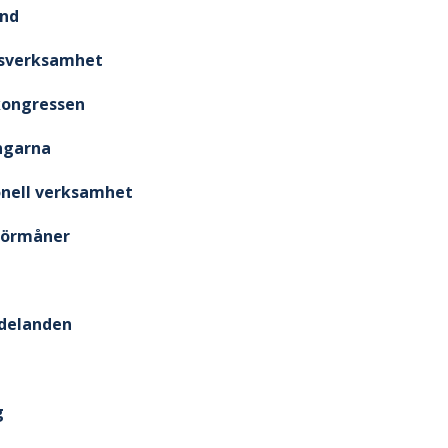
und
gsverksamhet
kongressen
ngarna
onell verksamhet
örmåner
delanden
g