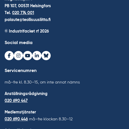
PB 107, 00531 Helsingfors
Tel.
020 774 001
palaute@teollisuusliitto.fi
© Industrifacket rf
2026
Social media
Facebook
Instagram
Youtube
LinkedIn
Bluesky
Servicenumren
må–fre kl. 8.30–15, om inte annat nämns
Anställningsrådgivning
020 690 447
Medlemstjänster
020 690 446
må–fre klockan 8.30–12