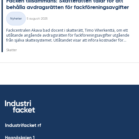
Fac­ken till­sam­mans: Skat­te­rät­ten ta­lar för att
be­hål­la av­drags­rät­ten för fack­för­e­nings­av­gif­ter
Skriven
Nyheter
5 augusti 2025
Kategorier
Fack­cen­tra­len Akava bad do­cent i skat­te­rätt, Timo Vi­her­kenttä, om ett
ut­lå­tan­de an­gå­en­de av­drags­rät­ten för fack­för­e­nings­av­gif­ter ut­gå­en­de
från själva skat­te­sy­ste­met. Ut­lå­tan­det vi­sar att in­fö­ra kost­na­der för...
Skatter
Industrifacket rf
Hagnäskajen 1