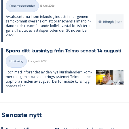
Skriven
Pressmeddelanden
15 juni 2026
Kategorier
Av­tals­par­ter­na inom tek­no­lo­gi­in­du­strin har ge­men­
samt kom­mit över­ens om att bran­schens all­män­bin­
dan­de och riksom­fat­tan­de kol­lek­tivav­tal fort­sät­ter att
gäl­la till slu­tet av av­tal­s­pe­ri­o­den den 30 no­vem­ber
2027....
Spa­ra ditt kursin­tyg från Tel­mo se­nast 14 au­gusti
Skriven
Utbildning
7 augusti 2026
Kategorier
I och med in­fö­ran­det av den nya kurska­len­dern kom­
mer det gam­la kurs­han­te­rings­sy­ste­met Tel­mo att helt
upp­hö­ra i mit­ten av au­gusti. Där­för mås­te kursin­tyg
spa­ras el­ler...
Senaste nytt