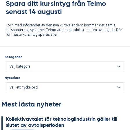
Spara ditt kursintyg från Telmo
senast 14 augusti
I och med in­fö­ran­det av den nya kurska­len­dern kom­mer det gam­la
kurs­han­te­rings­sy­ste­met Tel­mo att helt upp­hö­ra i mit­ten av au­gusti. Där­
för mås­te kursin­tyg spa­ras el­ler...
Kategorier
Välj kategori
Nyckelord
Välj ett nyckelord
Mest lästa nyheter
Kol­lek­tivav­ta­let för tek­no­lo­gi­in­du­strin gäl­ler till
slu­tet av av­tal­s­pe­ri­o­den