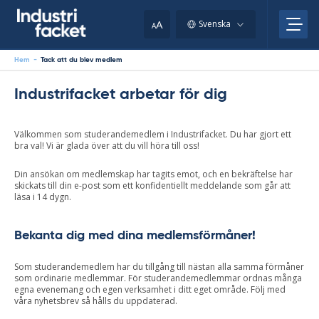
Skip
to
A
Svenska
A
content
Hem
-
Tack att du blev medlem
Industrifacket arbetar för dig
Välkommen som studerandemedlem i Industrifacket. Du har gjort ett
bra val! Vi är glada över att du vill höra till oss!
Din ansökan om medlemskap har tagits emot, och en bekräftelse har
skickats till din e-post som ett konfidentiellt meddelande som går att
läsa i 14 dygn.
Bekanta dig med dina medlemsförmåner!
Som studerandemedlem har du tillgång till nästan alla samma förmåner
som ordinarie medlemmar. För studerandemedlemmar ordnas många
egna evenemang och egen verksamhet i ditt eget område. Följ med
våra nyhetsbrev så hålls du uppdaterad.