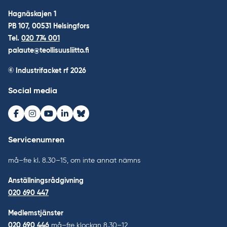
Hagnäskajen 1
PB 107, 00531 Helsingfors
Tel.
020 774 001
palaute@teollisuusliitto.fi
© Industrifacket rf
2026
Social media
Facebook
Instagram
Youtube
LinkedIn
Bluesky
Servicenumren
må–fre kl. 8.30–15, om inte annat nämns
Anställningsrådgivning
020 690 447
Medlemstjänster
020 690 446
må–fre klockan 8.30–12