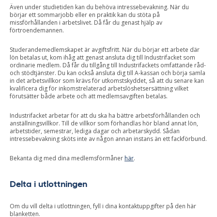
Även under studietiden kan du behöva intressebevakning. När du
börjar ett sommarjobb eller en praktik kan du stöta på
missförhållanden i arbetslivet. Då får du genast hjälp av
förtroendemannen.
Studerandemedlemskapet är avgiftsfritt. När du börjar ett arbete där
lön betalas ut, kom ihåg att genast ansluta dig till Industrifacket som
ordinarie medlem. Då får du tillgång till Industrifackets omfattande råd-
och stödtjänster. Du kan också ansluta dig till A-kassan och börja samla
in det arbetsvillkor som krävs för utkomstskyddet, så att du senare kan
kvalificera dig för inkomstrelaterad arbetslöshetsersättning vilket
förutsätter både arbete och att medlemsavgiften betalas.
Industrifacket arbetar för att du ska ha bättre arbetsförhållanden och
anställningsvillkor. Till de villkor som förhandlas hör bland annat lön,
arbetstider, semestrar, lediga dagar och arbetarskydd. Sådan
intressebevakning sköts inte av någon annan instans än ett fackförbund.
Bekanta dig med dina medlemsförmåner
här
.
Delta i utlottningen
Om du vill delta i utlottningen, fyll i dina kontaktuppgifter på den här
blanketten.