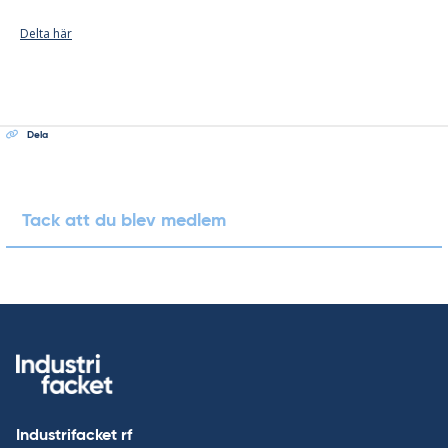
Delta här
Dela
Tack att du blev medlem
Industrifacket rf