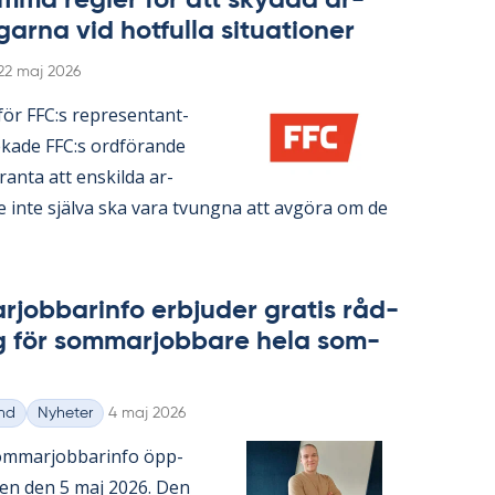
­ma reg­ler för att skyd­da ar­
gar­na vid hot­ful­la si­tu­a­tio­ner
Skriven
22 maj 2026
n­för FFC:s re­pre­sen­tant­
ka­de FFC:s ord­fö­ran­de
ran­ta att en­skil­da ar­
re inte själva ska vara tvung­na att av­gö­ra om de
­job­ba­rin­fo er­bju­der gra­tis råd­
g för som­mar­job­ba­re hela som­
Skriven
nd
Nyheter
4 maj 2026
m­mar­job­ba­rin­fo öpp­
­gen den 5 maj 2026. Den