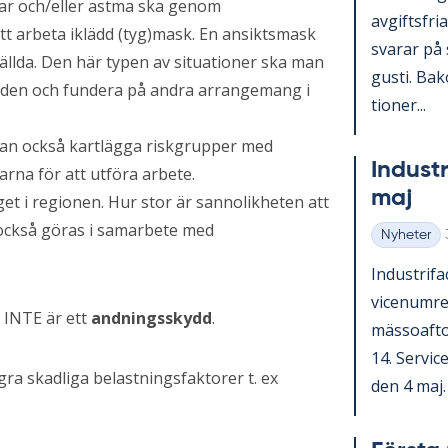
mar och/eller astma ska genom
av­gifts­fri
t arbeta iklädd (tyg)mask. En ansiktsmask
sva­rar på 
ällda. Den här typen av situationer ska man
gusti. Bako
den och fundera på andra arrangemang i
tio­ner...
an också kartlägga riskgrupper med
In­du­st
arna för att utföra arbete.
maj
äget i regionen. Hur stor är sannolikheten att
ka också göras i samarbete med
Nyheter
Kategorier
In­du­stri­
vice­num­r
 INTE är ett
andningsskydd
.
mäs­so­af­t
14. Ser­vic
a skadliga belastningsfaktorer t. ex
den 4 maj. V