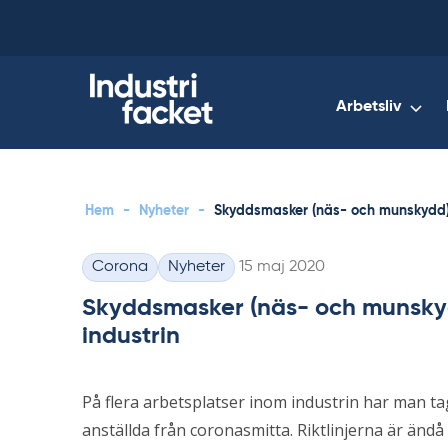
Skip
to
content
Arbetsliv
Hem
-
Nyheter
-
Skyddsmasker (näs- och munskydd) 
Skriven
Corona
Nyheter
15 maj 2020
Kategorier
Skyddsmasker (näs- och munskyd
industrin
På flera arbetsplatser inom industrin har man ta
anställda från coronasmitta. Riktlinjerna är ändå 