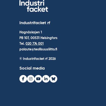
Industrifacket rf
Hagnäskajen 1
PB 107, 00531 Helsingfors
Tel.
020 774 001
palaute@teollisuusliitto.fi
© Industrifacket rf
2026
Social media
Facebook
Instagram
Youtube
LinkedIn
Bluesky