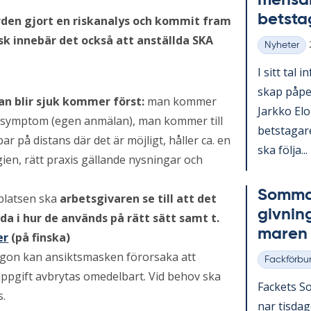
men­sam
bets­ta­
rden gjort en riskanalys och kommit fram
sk innebär det också att anställda SKA
Nyheter
Kategorier
I sitt tal i
skap på­pe­
an blir sjuk kommer först:
man kommer
Jark­ko Elo­
 av symptom (egen anmälan), man kommer till
bets­ta­ga­
ar på distans där det är möjligt, håller ca. en
ska följa...
gien, rätt praxis gällande nysningar och
Som­mar
platsen ska
arbetsgivaren se till att det
giv­nin
lda i hur de används på rätt sätt samt t.
ma­ren
er
(på finska)
gon kan ansiktsmasken förorsaka att
Fackförbu
Kategorier
uppgift avbrytas omedelbart. Vid behov ska
Fac­kets So
s.
nar tis­da