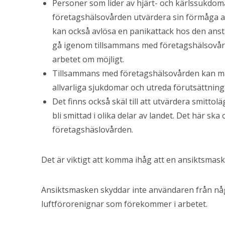
Personer som lider av hjärt- och kärlssukdo
företagshälsovården utvärdera sin förmåga at
kan också avlösa en panikattack hos den anst
gå igenom tillsammans med företagshälsovår
arbetet om möjligt.
Tillsammans med företagshälsovården kan m
allvarliga sjukdomar och utreda förutsättning
Det finns också skäl till att utvärdera smittol
bli smittad i olika delar av landet. Det här s
företagshäslovården.
Det är viktigt att komma ihåg att en ansiktsmask
Ansiktsmasken skyddar inte användaren från någr
luftförorenignar som förekommer i arbetet.