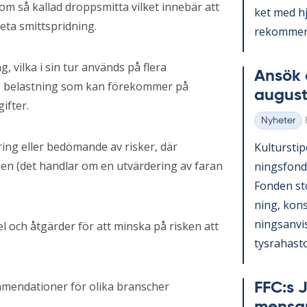
m så kallad droppsmitta vilket innebär att
ket med hjä
eta smittspridning.
re­kom­men­
 vilka i sin tur används på flera
An­sök 
ig belastning som kan förekommer på
au­gust
ifter.
Nyheter
Kategorier
ing eller bedömande av risker, där
Kul­tursti­p
en (det handlar om en utvärdering av faran
nings­fond
Fon­den st
ning, konst
nings­an­vi
el och åtgärder för att minska på risken att
tys­ra­has­to
mmendationer för olika branscher
FFC:s J