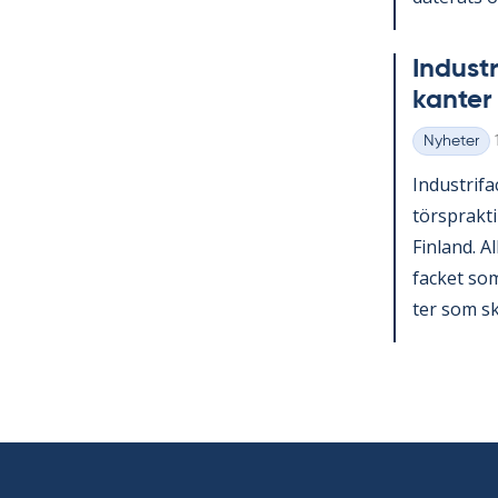
In­du­st
kan­ter 
Nyheter
Kategorier
In­du­stri­f
tör­sprak­ti
Fin­land. A
fac­ket som 
ter som sko­