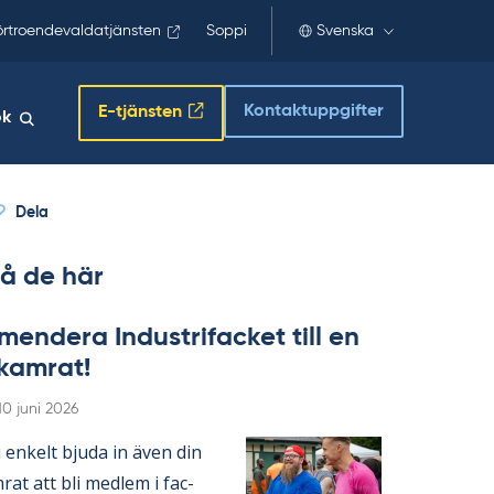
örtroendevaldatjänsten
Soppi
Svenska
Kontaktuppgifter
E-tjänsten
ök
Dela
å de här
en­de­ra In­du­stri­fac­ket till en
­kam­rat!
Skriven
10 juni 2026
en­kelt bju­da in även din
­rat att bli med­lem i fac­