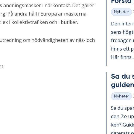
Förs­t
övs andningsmasker i närkontakt. Det gäller
Nyheter
rg. På andra håll i Europa är maskerna
Kategorier
x i kollektivtrafiken och i butiker.
Den in­ter­n
sens hög­ti
en utredning om nödvändigheten av näs- och
fre­da­gen 
fin­ns ett p
Här fin­ns..
et
Sa du 
gui­den
Nyheter
Kategorier
Sa du spar­
den 7:e upp
ken? Guide 
da­te­ra­ts o