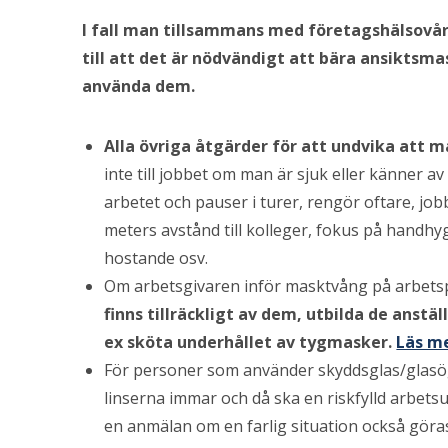
I fall man tillsammans med företagshälsovå
till att det är nödvändigt att bära ansiktsma
använda dem.
Alla övriga åtgärder för att undvika att m
inte till jobbet om man är sjuk eller känner
arbetet och pauser i turer, rengör oftare, jobb
meters avstånd till kolleger, fokus på handhy
hostande osv.
Om arbetsgivaren inför masktvång på arbets
finns tillräckligt av dem, utbilda de anstäl
ex sköta underhållet av tygmasker.
Läs m
För personer som använder skyddsglas/glasö
linserna immar och då ska en riskfylld arbets
en anmälan om en farlig situation också göra