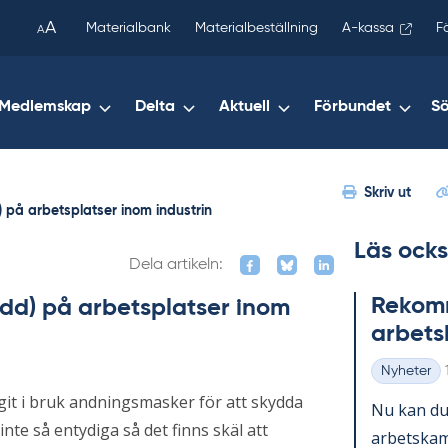
been
A
Materialbank
Materialbeställning
A-kassa
F
A
copied
to
your
Medlemskap
Delta
Aktuell
Förbundet
S
clipboard.)
Skriv ut
på arbetsplatser inom industrin
Läs ocks
Dela artikeln:
Re­kom­m
d) på arbetsplatser inom
ar­bets
Nyheter
Kategorier
git i bruk andningsmasker för att skydda
Nu kan du 
inte så entydiga så det finns skäl att
ar­bets­kam