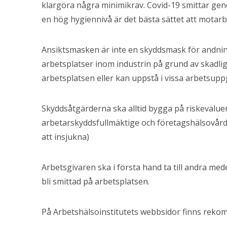
klargöra några minimikrav. Covid-19 smittar geno
en hög hygiennivå är det bästa sättet att motarb
Ansiktsmasken är inte en skyddsmask för andning,
arbetsplatser inom industrin på grund av skadl
arbetsplatsen eller kan uppstå i vissa arbetsuppg
Skyddsåtgärderna ska alltid bygga på riskevaluer
arbetarskyddsfullmäktige och företagshälsovård
att insjukna)
Arbetsgivaren ska i första hand ta till andra med
bli smittad på arbetsplatsen.
På Arbetshälsoinstitutets webbsidor finns reko