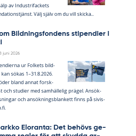
lp av In­du­stri­fac­kets
da­tions­tjänst. Välj själv om du vill skic­ka...
om Bild­nings­fon­dens sti­pen­di­er i
i
Skriven
8 juni 2026
en­di­er­na ur Fol­kets bild­
 kan sö­kas 1–31.8.2026.
ö­der bland an­nat forsk­
 och stu­di­er med sam­häl­le­lig prä­gel. An­sök­
s­ning­ar och an­sök­nings­blan­kett fin­ns på si­vis­
.fi.
ark­ko Elo­ran­ta: Det be­hö­vs ge­