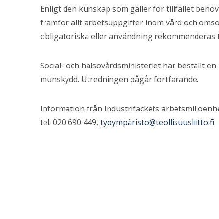
Enligt den kunskap som gäller för tillfället beh
framför allt arbetsuppgifter inom vård och omso
obligatoriska eller användning rekommenderas t. e
Social- och hälsovårdsministeriet har beställt 
munskydd. Utredningen pågår fortfarande.
Information från Industrifackets arbetsmiljöenh
tel. 020 690 449,
tyoympä
risto@teollisuusliitto.fi