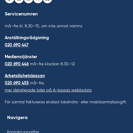
Facebook
Instagram
Youtube
LinkedIn
Bluesky
Servicenumren
må–fre kl. 8.30–15, om inte annat nämns
Anställningsrådgivning
020 690 447
Medlemstjänster
020 690 446
må–fre klockan 8.30–12
Arbetslöshetskassan
020 690 455
må–fre,
mer detaljerade tider på A-kassas webbplats
För samtal faktureras endast lokalnäts- eller mobilsamtalsavgift.
Navigera
Kontaktuppgifter