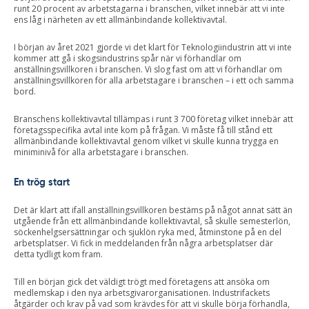
runt 20 procent av arbetstagarna i branschen, vilket innebär att vi inte
ens låg i närheten av ett allmänbindande kollektivavtal.
I början av året 2021 gjorde vi det klart för Teknologiindustrin att vi inte
kommer att gå i skogsindustrins spår när vi förhandlar om
anställningsvillkoren i branschen. Vi slog fast om att vi förhandlar om
anställningsvillkoren för alla arbetstagare i branschen – i ett och samma
bord.
Branschens kollektivavtal tillämpas i runt 3 700 företag vilket innebär att
företagsspecifika avtal inte kom på frågan. Vi måste få till stånd ett
allmänbindande kollektivavtal genom vilket vi skulle kunna trygga en
miniminivå för alla arbetstagare i branschen.
En trög start
Det är klart att ifall anställningsvillkoren bestäms på något annat sätt än
utgående från ett allmänbindande kollektivavtal, så skulle semesterlön,
söckenhelgsersättningar och sjuklön ryka med, åtminstone på en del
arbetsplatser. Vi fick in meddelanden från några arbetsplatser där
detta tydligt kom fram.
Till en början gick det väldigt trögt med företagens att ansöka om
medlemskap i den nya arbetsgivarorganisationen. Industrifackets
åtgärder och krav på vad som krävdes för att vi skulle börja förhandla,