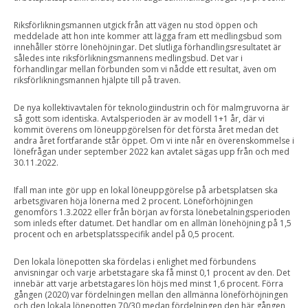
Riksförlikningsmannen utgick från att vägen nu stod öppen och
meddelade att hon inte kommer att lägga fram ett medlingsbud som
innehåller större lönehöjningar. Det slutliga förhandlingsresultatet är
således inte riksförlikningsmannens medlingsbud. Det var i
förhandlingar mellan förbunden som vi nådde ett resultat, även om
riksförlikningsmannen hjälpte till på traven.
De nya kollektivavtalen för teknologiindustrin och för malmgruvorna är
så gott som identiska. Avtalsperioden är av modell 1+1 år, där vi
kommit överens om löneuppgörelsen för det första året medan det
andra året fortfarande står öppet. Om vi inte når en överenskommelse i
lönefrågan under september 2022 kan avtalet sägas upp från och med
30.11.2022.
Ifall man inte gör upp en lokal löneuppgörelse på arbetsplatsen ska
arbetsgivaren höja lönerna med 2 procent. Löneförhöjningen
genomförs 1.3.2022 eller från början av första lönebetalningsperioden
som inleds efter datumet. Det handlar om en allmän lönehöjning på 1,5
procent och en arbetsplatsspecifik andel på 0,5 procent.
Den lokala lönepotten ska fördelas i enlighet med förbundens
anvisningar och varje arbetstagare ska få minst 0,1 procent av den. Det
innebär att varje arbetstagares lön höjs med minst 1,6 procent. Förra
gången (2020) var fördelningen mellan den allmänna löneförhöjningen
och den lokala lönepotten 70/30 medan fördelningen den här gången