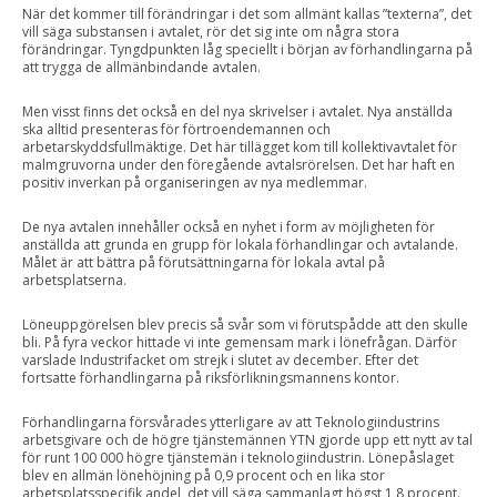
När det kommer till förändringar i det som allmänt kallas ”texterna”, det
vill säga substansen i avtalet, rör det sig inte om några stora
förändringar. Tyngdpunkten låg speciellt i början av förhandlingarna på
att trygga de allmänbindande avtalen.
Men visst finns det också en del nya skrivelser i avtalet. Nya anställda
ska alltid presenteras för förtroendemannen och
arbetarskyddsfullmäktige. Det här tillägget kom till kollektivavtalet för
malmgruvorna under den föregående avtalsrörelsen. Det har haft en
positiv inverkan på organiseringen av nya medlemmar.
De nya avtalen innehåller också en nyhet i form av möjligheten för
anställda att grunda en grupp för lokala förhandlingar och avtalande.
Målet är att bättra på förutsättningarna för lokala avtal på
arbetsplatserna.
Löneuppgörelsen blev precis så svår som vi förutspådde att den skulle
bli. På fyra veckor hittade vi inte gemensam mark i lönefrågan. Därför
varslade Industrifacket om strejk i slutet av december. Efter det
fortsatte förhandlingarna på riksförlikningsmannens kontor.
Förhandlingarna försvårades ytterligare av att Teknologiindustrins
arbetsgivare och de högre tjänstemännen YTN gjorde upp ett nytt av tal
för runt 100 000 högre tjänstemän i teknologiindustrin. Lönepåslaget
blev en allmän lönehöjning på 0,9 procent och en lika stor
arbetsplatsspecifik andel, det vill säga sammanlagt högst 1,8 procent.