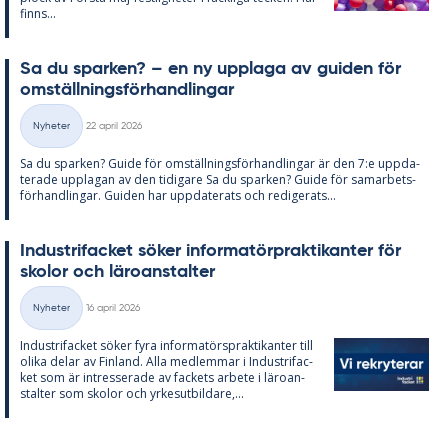
fin­ns...
Sa du spar­ken? – en ny upp­laga av gui­den för
om­ställ­nings­för­hand­ling­ar
Skriven
Nyheter
22 april 2026
Kategorier
Sa du spar­ken? Guide för om­ställ­nings­för­hand­ling­ar är den 7:e upp­da­
te­ra­de upp­la­gan av den ti­di­ga­re Sa du spar­ken? Guide för sam­ar­bets­
för­hand­ling­ar. Gui­den har upp­da­te­ra­ts och re­di­ge­ra­ts...
In­du­stri­fac­ket sö­ker in­for­ma­törprak­ti­kan­ter för
sko­lor och läro­an­stal­ter
Skriven
Nyheter
16 april 2026
Kategorier
In­du­stri­fac­ket sö­ker fyra in­for­ma­tör­sprak­ti­kan­ter till
oli­ka de­lar av Fin­land. Alla med­lem­mar i In­du­stri­fac­
ket som är in­tres­se­ra­de av fac­kets ar­bete i läro­an­
stal­ter som sko­lor och yr­kes­ut­bil­da­re,...