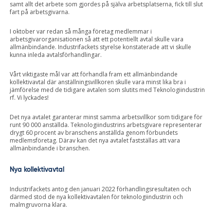
samt allt det arbete som gjordes på själva arbetsplatserna, fick till slut
fart på arbetsgivarna.
I oktober var redan så många företag medlemmar i
arbetsgivarorganisationen så att ett potentiellt avtal skulle vara
allmänbindande. Industrifackets styrelse konstaterade att vi skulle
kunna inleda avtalsförhandlingar.
Vårt viktigaste mål var att förhandla fram ett allmänbindande
kollektivavtal där anställningsvillkoren skulle vara minst lika bra i
jämförelse med de tidigare avtalen som slutits med Teknologiindustrin
rf. Vi lyckades!
Det nya avtalet garanterar minst samma arbetsvillkor som tidigare för
runt 90 000 anställda. Teknologiindustrins arbetsgivare representerar
drygt 60 procent av branschens anställda genom förbundets
medlemsföretag. Därav kan det nya avtalet fastställas att vara
allmänbindande i branschen.
Nya kollektivavtal
Industrifackets antog den januari 2022 förhandlingsresultaten och
därmed stod de nya kollektivavtalen för teknologiindustrin och
malmgruvorna klara.