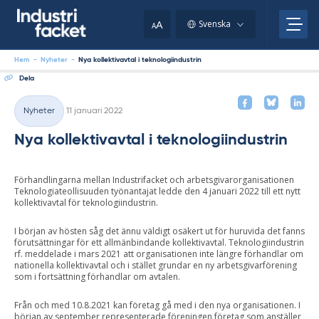
Skip
to
A
Svenska
A
content
Hem
-
Nyheter
-
Nya kollektivavtal i teknologiindustrin
Dela
Skriven
Nyheter
11 januari 2022
Kategorier
Nya kollektivavtal i teknologiindustrin
Förhandlingarna mellan Industrifacket och arbetsgivarorganisationen
Teknologiateollisuuden työnantajat ledde den 4 januari 2022 till ett nytt
kollektivavtal för teknologiindustrin.
I början av hösten såg det ännu väldigt osäkert ut för huruvida det fanns
förutsättningar för ett allmänbindande kollektivavtal. Teknologiindustrin
rf. meddelade i mars 2021 att organisationen inte längre förhandlar om
nationella kollektivavtal och i stället grundar en ny arbetsgivarförening
som i fortsättning förhandlar om avtalen.
Från och med 10.8.2021 kan företag gå med i den nya organisationen. I
början av september representerade föreningen företag som anställer