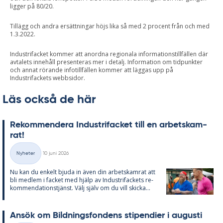
ligger på 80/20.
Tillägg och andra ersättningar höjs lika så med 2 procent från och med
1.3.2022.
Industrifacket kommer att anordna regionala informationstillfällen där
avtalets innehåll presenteras mer i detalj. Information om tidpunkter
och annat rörande infotillfällen kommer att läggas upp på
Industrifackets webbsidor.
Läs också de här
Re­kom­men­de­ra In­du­stri­fac­ket till en ar­bets­kam­
rat!
Skriven
Nyheter
10 juni 2026
Kategorier
Nu kan du en­kelt bju­da in även din ar­bets­kam­rat att
bli med­lem i fac­ket med hjälp av In­du­stri­fac­kets re­
kom­men­da­tions­tjänst. Välj själv om du vill skic­ka...
An­sök om Bild­nings­fon­dens sti­pen­di­er i au­gusti