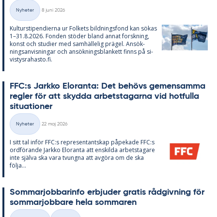
Skriven
Nyheter
8 juni 2026
Kategorier
Kul­tursti­pen­di­er­na ur Fol­kets bild­nings­fond kan sö­kas
1–31.8.2026. Fon­den stö­der bland an­nat forsk­ning,
konst och stu­di­er med sam­häl­le­lig prä­gel. An­sök­
nings­an­vis­ning­ar och an­sök­nings­blan­kett fin­ns på si­
vis­tys­ra­has­to.fi.
FFC:s Jark­ko Elo­ran­ta: Det be­hö­vs ge­men­sam­ma
reg­ler för att skyd­da ar­bets­ta­gar­na vid hot­ful­la
si­tu­a­tio­ner
Skriven
Nyheter
22 maj 2026
Kategorier
I sitt tal in­för FFC:s re­pre­sen­tant­skap på­pe­ka­de FFC:s
ord­fö­ran­de Jark­ko Elo­ran­ta att en­skil­da ar­bets­ta­ga­re
inte själva ska vara tvung­na att av­gö­ra om de ska
följa...
Som­mar­job­ba­rin­fo er­bju­der gra­tis råd­giv­ning för
som­mar­job­ba­re hela som­ma­ren
Skriven