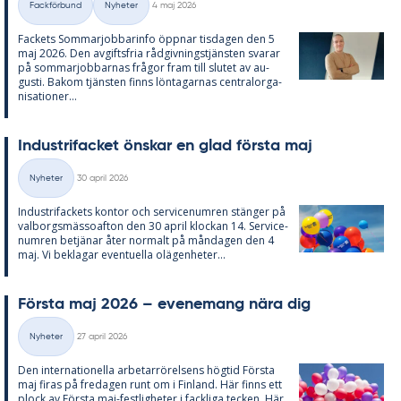
Fackförbund
Nyheter
4 maj 2026
Kategorier
Fac­kets Som­mar­job­ba­rin­fo öpp­nar tis­da­gen den 5
maj 2026. Den av­gifts­fria råd­giv­nings­tjäns­ten sva­rar
på som­mar­job­bar­nas frå­gor fram till slu­tet av au­
gusti. Bakom tjäns­ten fin­ns lön­ta­gar­nas cen­tral­or­ga­
ni­sa­tio­ner...
In­du­stri­fac­ket öns­kar en glad förs­ta maj
Skriven
Nyheter
30 april 2026
Kategorier
In­du­stri­fac­kets kon­tor och ser­vice­num­ren stäng­er på
val­borgs­mäs­so­af­ton den 30 april kloc­kan 14. Ser­vice­
num­ren be­tjä­nar åter nor­malt på mån­da­gen den 4
maj. Vi be­kla­gar even­tu­el­la olä­gen­he­ter...
Förs­ta maj 2026 – eve­ne­mang nära dig
Skriven
Nyheter
27 april 2026
Kategorier
Den in­ter­na­tio­nel­la ar­be­tar­rö­rel­sens hög­tid Förs­ta
maj fi­ras på fre­da­gen runt om i Fin­land. Här fin­ns ett
plock av Förs­ta maj-fest­lig­he­ter i fack­li­ga tec­ken. Här